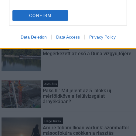
FELIRATKOZÁS
CONFIRM
LEGFRISSEBB
Data Deletion
Data Access
Privacy Policy
Országos hírek
Megérkezett az eső a Duna vízgyűjtőjére
Aktuális
Paks II.: Mit jelent az 5. blokk új
mérföldköve a felülvizsgálat
árnyékában?
Helyi hírek
Amire többmillióan vártunk: szombattól
másodfokúra csökken a riasztás