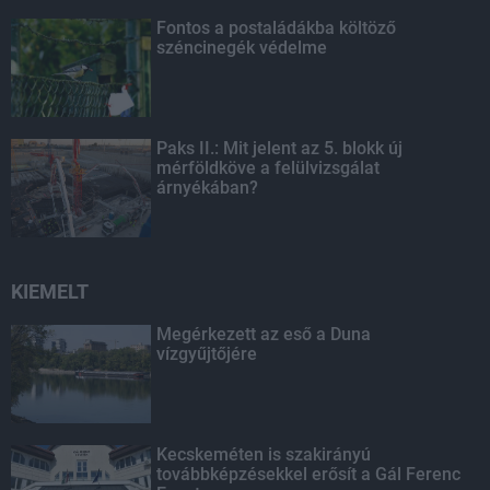
Fontos a postaládákba költöző
széncinegék védelme
Paks II.: Mit jelent az 5. blokk új
mérföldköve a felülvizsgálat
árnyékában?
KIEMELT
Megérkezett az eső a Duna
vízgyűjtőjére
Kecskeméten is szakirányú
továbbképzésekkel erősít a Gál Ferenc