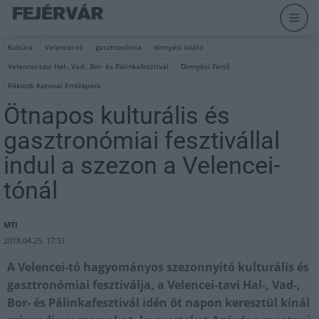
Kultúra
Velencei-tó
gasztronómia
dinnyési kilátó
Velencei-tavi Hal-, Vad-, Bor- és Pálinkafesztivál
Dinnyési Fertő
Pákozdi Katonai Emlékpark
Ötnapos kulturális és
gasztronómiai fesztivállal
indul a szezon a Velencei-
tónál
MTI
2018.04.25. 17:51
A Velencei-tó hagyományos szezonnyitó kulturális és
gasztronómiai fesztiválja, a Velencei-tavi Hal-, Vad-,
Bor- és Pálinkafesztivál idén öt napon keresztül kínál