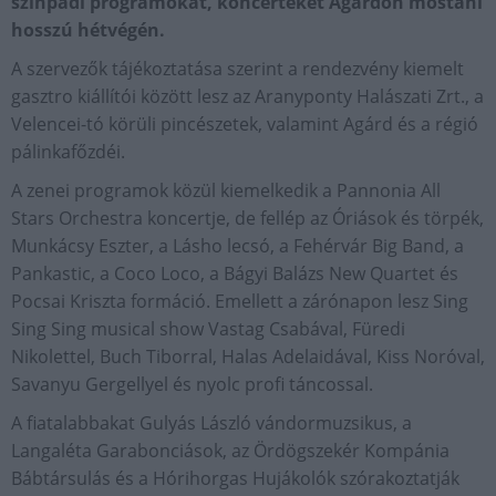
színpadi programokat, koncerteket Agárdon mostani
hosszú hétvégén.
A szervezők tájékoztatása szerint a rendezvény kiemelt
gasztro kiállítói között lesz az Aranyponty Halászati Zrt., a
Velencei-tó körüli pincészetek, valamint Agárd és a régió
pálinkafőzdéi.
A zenei programok közül kiemelkedik a Pannonia All
Stars Orchestra koncertje, de fellép az Óriások és törpék,
Munkácsy Eszter, a Lásho lecsó, a Fehérvár Big Band, a
Pankastic, a Coco Loco, a Bágyi Balázs New Quartet és
Pocsai Kriszta formáció. Emellett a zárónapon lesz Sing
Sing Sing musical show Vastag Csabával, Füredi
Nikolettel, Buch Tiborral, Halas Adelaidával, Kiss Noróval,
Savanyu Gergellyel és nyolc profi táncossal.
A fiatalabbakat Gulyás László vándormuzsikus, a
Langaléta Garabonciások, az Ördögszekér Kompánia
Bábtársulás és a Hórihorgas Hujákolók szórakoztatják