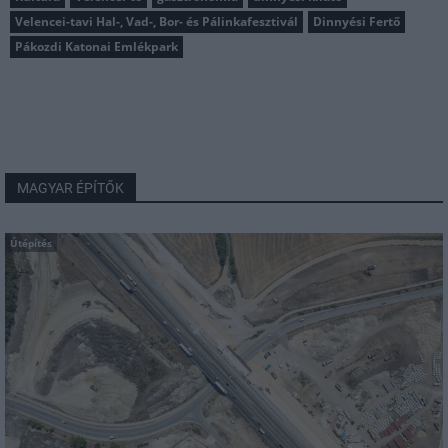
Velencei-tavi Hal-, Vad-, Bor- és Pálinkafesztivál
Dinnyési Fertő
Pákozdi Katonai Emlékpark
MAGYAR ÉPÍTŐK
Útépítés