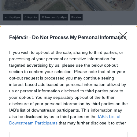
autópálya
útépítés
M1-es autópálya
Bicske
M1 bővítés: már zajlik a teljesen új Bicske Kelet
csomópont építése
Fejérvár -
Do Not Process My Personal Information
Tizenegy meglévő csomópontot korszerűsít és négy új,
különszintű csomópontot hoz létre az MKIF az M1-es
If you wish to opt-out of the sale, sharing to third parties, or
bővítésénél.
processing of your personal or sensitive information for
targeted advertising by us, please use the below opt-out
Új gyalogosátkelők és jelzőlámpás
section to confirm your selection. Please note that after your
csomópont épül Angyalföldön
opt-out request is processed you may continue seeing
interest-based ads based on personal information utilized by
us or personal information disclosed to third parties prior to
your opt-out. You may separately opt-out of the further
disclosure of your personal information by third parties on the
Másfélszeresére bővítik
Hódmezővásárhely jó hírű református
IAB’s list of downstream participants. This information may
iskoláját
also be disclosed by us to third parties on the
IAB’s List of
Downstream Participants
that may further disclose it to other
third parties.