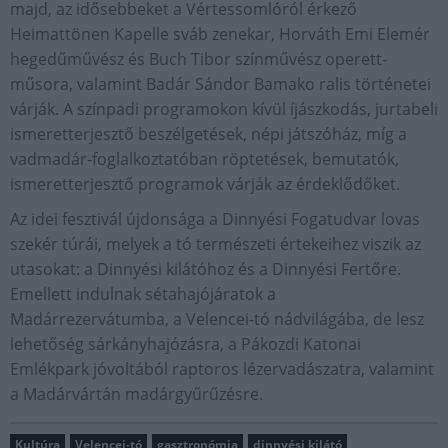
majd, az idősebbeket a Vértessomlóról érkező
Heimattönen Kapelle sváb zenekar, Horváth Emi Elemér
hegedűművész és Buch Tibor színművész operett-
műsora, valamint Badár Sándor Bamako ralis történetei
várják. A színpadi programokon kívül íjászkodás, jurtabeli
ismeretterjesztő beszélgetések, népi játszóház, míg a
vadmadár-foglalkoztatóban röptetések, bemutatók,
ismeretterjesztő programok várják az érdeklődőket.
Az idei fesztivál újdonsága a Dinnyési Fogatudvar lovas
szekér túrái, melyek a tó természeti értekeihez viszik az
utasokat: a Dinnyési kilátóhoz és a Dinnyési Fertőre.
Emellett indulnak sétahajójáratok a
Madárrezervátumba, a Velencei-tó nádvilágába, de lesz
lehetőség sárkányhajózásra, a Pákozdi Katonai
Emlékpark jóvoltából raptoros lézervadászatra, valamint
a Madárvártán madárgyűrűzésre.
Kultúra
Velencei-tó
gasztronómia
dinnyési kilátó