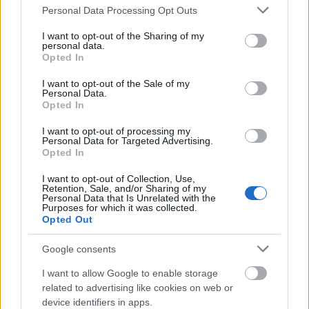
Látványos építési szakasz indult be a
Please note that this website/app uses one or more Google
Personal Data Processing Opt Outs
Flórián téri felüljárón
services and may gather and store information including but
not limited to your visit or usage behaviour. You may click to
I want to opt-out of the Sharing of my
personal data.
grant or deny consent to Google and its third-party tags to
Opted In
use your data for below specified purposes in below Google
Paks II.: Mit jelent az 5. blokk új
consent section.
I want to opt-out of the Sale of my
mérföldköve a felülvizsgálat
Personal Data.
árnyékában?
Opted In
I want to opt-out of processing my
Personal Data for Targeted Advertising.
Opted In
I want to opt-out of Collection, Use,
AJÁNLJUK MÉG
Retention, Sale, and/or Sharing of my
Personal Data that Is Unrelated with the
Purposes for which it was collected.
Opted Out
Országos hírek
Google consents
I want to allow Google to enable storage
related to advertising like cookies on web or
device identifiers in apps.