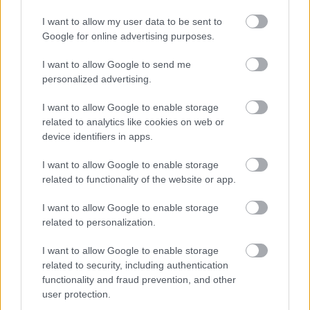
I want to allow my user data to be sent to
Újabb településekkel lépett előre a tizennégy megyére
Google for online advertising purposes.
kiterjedő állomásfelújítási program
I want to allow Google to send me
personalized advertising.
I want to allow Google to enable storage
related to analytics like cookies on web or
device identifiers in apps.
HÍRLEVÉL
I want to allow Google to enable storage
related to functionality of the website or app.
Név
I want to allow Google to enable storage
related to personalization.
E-mail cím
I want to allow Google to enable storage
related to security, including authentication
functionality and fraud prevention, and other
Feliratkozom a hírlevélre és elfogadom az
adatvédelmi
user protection.
szabályzatot!