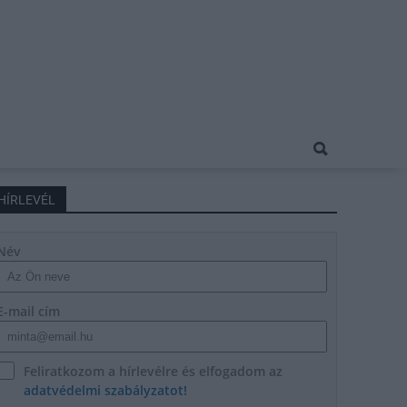
HÍRLEVÉL
Név
E-mail cím
Feliratkozom a hírlevélre és elfogadom az
adatvédelmi szabályzatot!