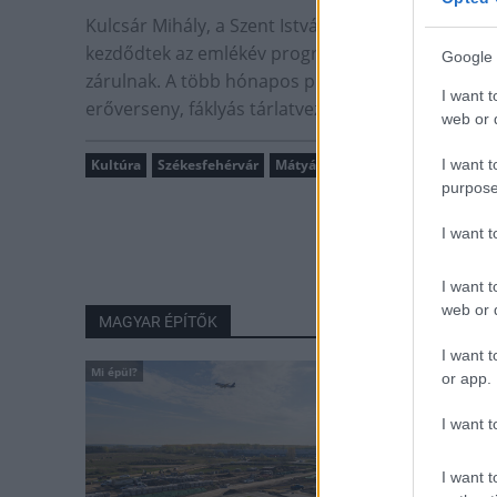
Kulcsár Mihály, a Szent István Király Múzeum iga
kezdődtek az emlékév programjai, amelyek decem
Google 
zárulnak. A több hónapos programsorozatban kiál
I want t
erőverseny, fáklyás tárlatvezetés várja majd az é
web or d
Kultúra
Székesfehérvár
Mátyás-emlékév
I want t
purpose
I want 
I want t
web or d
MAGYAR ÉPÍTŐK
I want t
Mi épül?
or app.
I want t
I want t