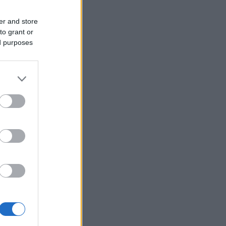
er and store
to grant or
ed purposes