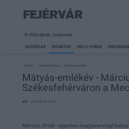
2026.08.06, Csütörtök
KEZDŐLAP
ROVATOK
HELYI HÍREK
ORSZÁGOS
Kultúra
Székesfehérvár
Mátyás-emlékév
Mátyás-emlékév - Márciu
Székesfehérváron a Mecé
MTI
2018.03.19. 16:00
Március 29-től - egyetlen magyarországi helys