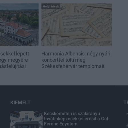
Helyi hírek
sekkel lépett
Harmonia Albensis: négy nyári
négy megyére
koncerttel tölti meg
ásfelújítási
Székesfehérvár templomait
KIEMELT
T
Kecskeméten is szakirányú
továbbképzésekkel erősít a Gál
Ferenc Egyetem