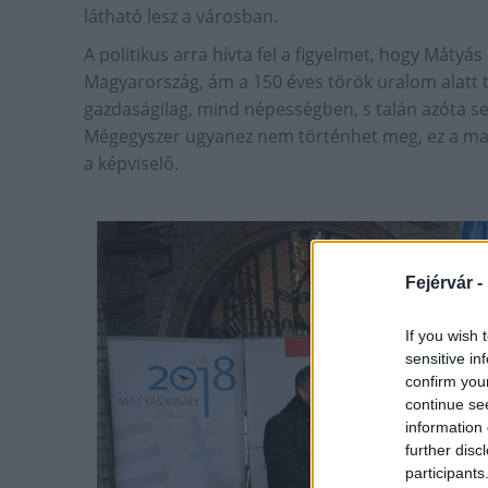
látható lesz a városban.
A politikus arra hívta fel a figyelmet, hogy Máty
Magyarország, ám a 150 éves török uralom alatt 
gazdaságilag, mind népességben, s talán azóta sem
Mégegyszer ugyanez nem történhet meg, ez a ma 
a képviselő.
Fejérvár -
If you wish 
sensitive in
confirm you
continue se
information 
further disc
participants