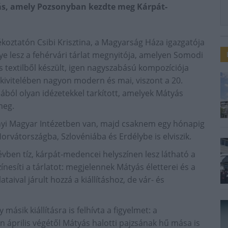
tás, amely Pozsonyban kezdte meg Kárpát-
ékoztatón Csibi Krisztina, a Magyarság Háza igazgatója
e lesz a fehérvári tárlat megnyitója, amelyen Somodi
s textilből készült, igen nagyszabású kompozíciója
 kivitelében nagyon modern és mai, viszont a 20.
ából olyan idézetekkel tarkított, amelyek Mátyás
meg.
zsonyi Magyar Intézetben van, majd csaknem egy hónapig
orvátországba, Szlovéniába és Erdélybe is elviszik.
vben tíz, kárpát-medencei helyszínen lesz látható a
ínesíti a tárlatot: megjelennek Mátyás életterei és a
ival járult hozzá a kiállításhoz, de vár- és
ásik kiállításra is felhívta a figyelmet: a
április végétől Mátyás halotti pajzsának hű mása is