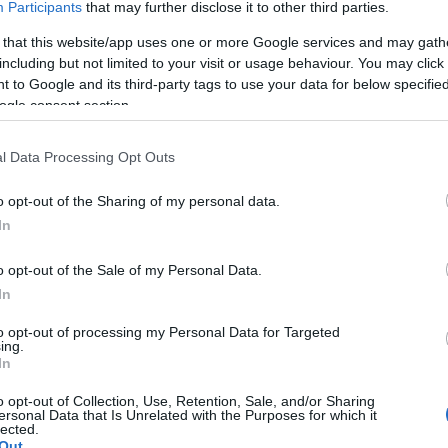
Participants
that may further disclose it to other third parties.
 that this website/app uses one or more Google services and may gath
including but not limited to your visit or usage behaviour. You may click 
 to Google and its third-party tags to use your data for below specifi
ogle consent section.
l Data Processing Opt Outs
o opt-out of the Sharing of my personal data.
In
-Palkovics András polgármester, Csibi Krisztina, a Magyarság Háza
o opt-out of the Sale of my Personal Data.
igazgatója közösen tájékoztatott a Mátyás király-emlékév fehérvári
In
ramjairól.
to opt-out of processing my Personal Data for Targeted
ing.
rint történelmi joga a városnak az emlékévben kapott
In
vővel szorosan kapcsolódik Hunyadi Mátyás
o opt-out of Collection, Use, Retention, Sale, and/or Sharing
khoz kötődő eseményekkel méltóképpen
ersonal Data that Is Unrelated with the Purposes for which it
lected.
Out