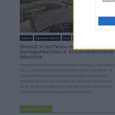
authenti
útépítés
logisztikai központ
Colas
Colas Alterra Zrt.
Elkészült a Liszt Ferenc repülőtér közelében
lévő logisztikai bázis út- és közműhálózatának
fejlesztése
Komplex infrastruktúra-rendszert épített a Colas Alterr
Zrt. a Liszt Ferenc Nemzetközi Repülőtér közelében. A
VGP Park Budapest Aerozone területén megvalósult
vízellátó, szenny- és csapadékvíz-elvezető rendszerek,
az út- és külső elektromos hálózat kiépítés a legújabb,
logisztikai csarnok kiszolgálását szolgálja.
AJÁNLJUK MÉG