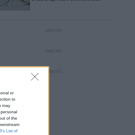
HIRDETÉS
HIRDETÉS
HIRDETÉS
sonal or
ection to
ou may
 personal
out of the
 downstream
B’s List of