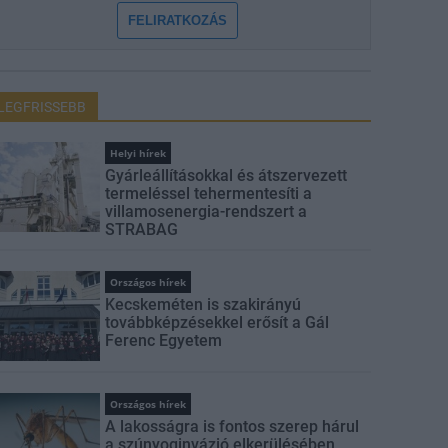
FELIRATKOZÁS
LEGFRISSEBB
Helyi hírek
Gyárleállításokkal és átszervezett
termeléssel tehermentesíti a
villamosenergia-rendszert a
STRABAG
Országos hírek
Kecskeméten is szakirányú
továbbképzésekkel erősít a Gál
Ferenc Egyetem
Országos hírek
A lakosságra is fontos szerep hárul
a szúnyoginvázió elkerülésében