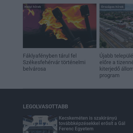
Helyi hírek
Országos hírek
Fáklyafényben tárul fel
Újabb települé
Székesfehérvár történelmi
előre a tizen
belvárosa
kiterjedő állom
program
LEGOLVASOTTABB
Kecskeméten is szakirányú
továbbképzésekkel erősít a Gál
Ferenc Egyetem