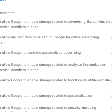
zgatója közölte, hogy a városban február 23-án
ber 12-én, Mátyás esküvőjének évfordulóján
consents
lítások, múzeumpedagógiai foglalkozások, Kinizsi-
o allow Google to enable storage related to advertising like cookies on
rdeklődőket.
evice identifiers in apps.
o allow my user data to be sent to Google for online advertising
s.
to allow Google to send me personalized advertising.
o allow Google to enable storage related to analytics like cookies on
evice identifiers in apps.
o allow Google to enable storage related to functionality of the website
Látlelet a hazai víziközművekről?
Egyetlen, fél évszázados
vezetéken múlt Bicske vízellátása
o allow Google to enable storage related to personalization.
o allow Google to enable storage related to security, including
Épített öröksége megújításával is