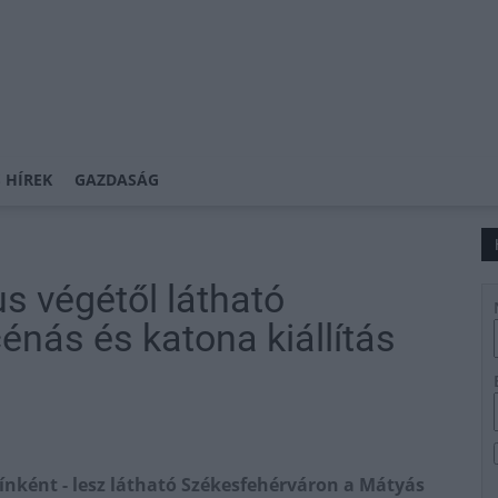
 HÍREK
GAZDASÁG
s végétől látható
nás és katona kiállítás
zínként - lesz látható Székesfehérváron a Mátyás