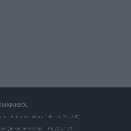
ÉMÁINKBÓL
Nemzeti Infrastruktúra Fejlesztő Zrt. (NIF)
energetikai beruházás
Ke-Víz 21 Zrt.