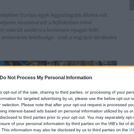
ás idejében Európa egyik leggazdagabb állama volt
teljesen visszamaradt a fejlődésben mind
 sikerült utolérni a kontinens nyugati felét.
emberének felelőssége - utalt a migráció kérdésére
Do Not Process My Personal Information
to opt-out of the sale, sharing to third parties, or processing of your per
formation for targeted advertising by us, please use the below opt-out s
r selection. Please note that after your opt-out request is processed y
eing interest-based ads based on personal information utilized by us or
disclosed to third parties prior to your opt-out. You may separately opt-
losure of your personal information by third parties on the IAB’s list of
. This information may also be disclosed by us to third parties on the
IA