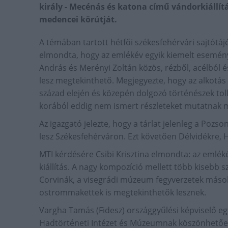
király - Mecénás és katona című vándorkiállí
medencei körútját.
A témában tartott hétfői székesfehérvári sajtótáj
elmondta, hogy az emlékév egyik kiemelt esemény
András és Merényi Zoltán közös, rézből, acélból é
lesz megtekinthető. Megjegyezte, hogy az alkotás
század elején és közepén dolgozó történészek toll
korából eddig nem ismert részleteket mutatnak 
Az igazgató jelezte, hogy a tárlat jelenleg a Po
lesz Székesfehérváron. Ezt követően Délvidékre, H
MTI kérdésére Csibi Krisztina elmondta: az emléké
kiállítás. A nagy kompozíció mellett több kisebb sz
Corvinák, a visegrádi múzeum fegyverzetek másolata
ostrommakettek is megtekinthetők lesznek.
Vargha Tamás (Fidesz) országgyűlési képviselő egy m
Hadtörténeti Intézet és Múzeumnak köszönhetően 