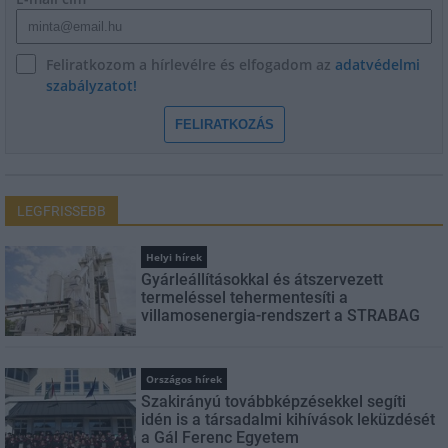
Feliratkozom a hírlevélre és elfogadom az
adatvédelmi
szabályzatot!
FELIRATKOZÁS
LEGFRISSEBB
Helyi hírek
Gyárleállításokkal és átszervezett
termeléssel tehermentesíti a
villamosenergia-rendszert a STRABAG
Országos hírek
Szakirányú továbbképzésekkel segíti
idén is a társadalmi kihívások leküzdését
a Gál Ferenc Egyetem