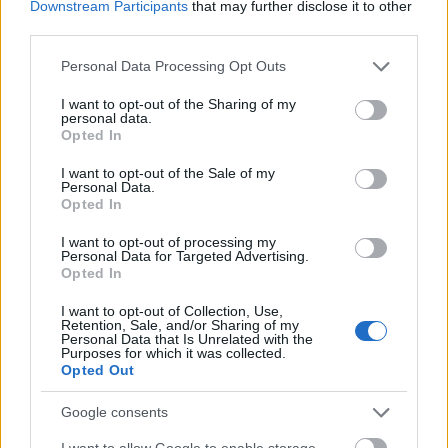
Downstream Participants
that may further disclose it to other
third parties.
Látlelet a hazai víziközművekről?
Egyetlen, fél évszázados vezetéken
Please note that this website/app uses one or more Google
múlt Bicske vízellátása
Personal Data Processing Opt Outs
services and may gather and store information including but
not limited to your visit or usage behaviour. You may click to
I want to opt-out of the Sharing of my
personal data.
grant or deny consent to Google and its third-party tags to
Opted In
Épített öröksége megújításával is készül
use your data for below specified purposes in below Google
Mohács a csata ötszázadik
consent section.
I want to opt-out of the Sale of my
évfordulójára
Personal Data.
Opted In
I want to opt-out of processing my
A tengerfenék alatt négy óriáskábellel
Personal Data for Targeted Advertising.
kötik össze Spanyolország és
Opted In
Franciaország villamosenergia-
hálózatát
I want to opt-out of Collection, Use,
Retention, Sale, and/or Sharing of my
Personal Data that Is Unrelated with the
Purposes for which it was collected.
Még több zöld, még több virág és új
Opted Out
játszótér Debrecen egyik legfontosabb
terén
Google consents
I want to allow Google to enable storage