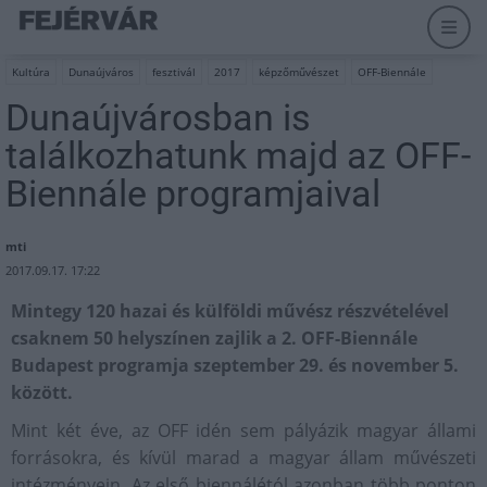
Kultúra
Dunaújváros
fesztivál
2017
képzőművészet
OFF-Biennále
Dunaújvárosban is
találkozhatunk majd az OFF-
Biennále programjaival
mti
2017.09.17. 17:22
Mintegy 120 hazai és külföldi művész részvételével
csaknem 50 helyszínen zajlik a 2. OFF-Biennále
Budapest programja szeptember 29. és november 5.
között.
Mint két éve, az OFF idén sem pályázik magyar állami
forrásokra, és kívül marad a magyar állam művészeti
intézményein. Az első biennálétól azonban több ponton