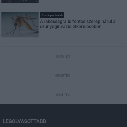
Országos hírek
A lakosságra is fontos szerep hárul a
szúnyoginvázió elkerülésében
HIRDETÉS
HIRDETÉS
HIRDETÉS
LEGOLVASOTTABB