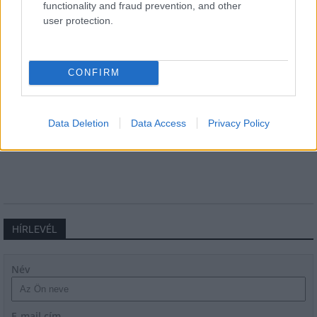
functionality and fraud prevention, and other
user protection.
CONFIRM
Szoboszlai Dominik, izgalmas programok és
sztárfellépők a Telekomosok Fesztiválján
Data Deletion
Data Access
Privacy Policy
HÍRLEVÉL
Név
E-mail cím