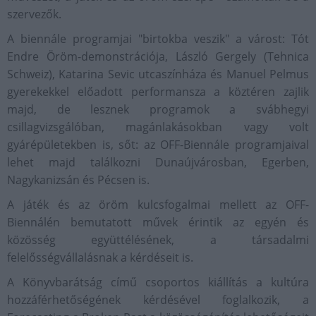
szervezők.
A biennále programjai "birtokba veszik" a várost: Tót
Endre Öröm-demonstrációja, László Gergely (Tehnica
Schweiz), Katarina Sevic utcaszínháza és Manuel Pelmus
gyerekekkel előadott performansza a köztéren zajlik
majd, de lesznek programok a svábhegyi
csillagvizsgálóban, magánlakásokban vagy volt
gyárépületekben is, sőt: az OFF-Biennále programjaival
lehet majd találkozni Dunaújvárosban, Egerben,
Nagykanizsán és Pécsen is.
A játék és az öröm kulcsfogalmai mellett az OFF-
Biennálén bemutatott művek érintik az egyén és
közösség együttélésének, a társadalmi
felelősségvállalásnak a kérdéseit is.
A Könyvbarátság című csoportos kiállítás a kultúra
hozzáférhetőségének kérdésével foglalkozik, a