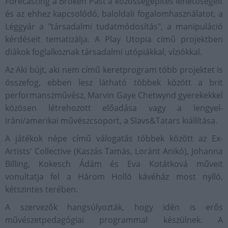
Forecasting a Broken Past a közösségépítés lehetőségeit
és az ehhez kapcsolódó, baloldali fogalomhasználatot, a
Léggyár a "társadalmi tudatmódosítás", a manipuláció
kérdéseit tematizálja. A Play Utopia című projektben
diákok foglalkoznak társadalmi utópiákkal, víziókkal.
Az Aki bújt, aki nem című keretprogram több projektet is
összefog, ebben lesz látható többek között a brit
performanszművész, Marvin Gaye Chetwynd gyerekekkel
közösen létrehozott előadása vagy a lengyel-
iráni/amerikai művészcsoport, a Slavs&Tatars kiállítása.
A játékok népe című válogatás többek között az Ex-
Artists' Collective (Kaszás Tamás, Loránt Anikó), Johanna
Billing, Kokesch Ádám és Eva Kotátková műveit
vonultatja fel a Három Holló kávéház most nyíló,
kétszintes terében.
A szervezők hangsúlyozták, hogy idén is erős
művészetpedagógiai programmal készülnek. A