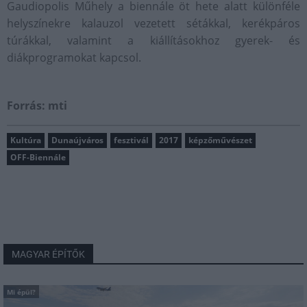
Gaudiopolis Műhely a biennále öt hete alatt különféle
helyszínekre kalauzol vezetett sétákkal, kerékpáros
túrákkal, valamint a kiállításokhoz gyerek- és
diákprogramokat kapcsol.
Forrás: mti
Kultúra
Dunaújváros
fesztivál
2017
képzőművészet
OFF-Biennále
MAGYAR ÉPÍTŐK
Mi épül?