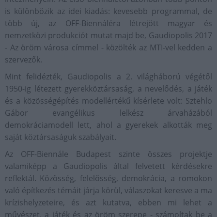
is különbözik az idei kiadás: kevesebb programmal, de
több új, az OFF-Biennáléra létrejött magyar és
nemzetközi produkciót mutat majd be, Gaudiopolis 2017
- Az öröm városa címmel - közölték az MTI-vel kedden a
szervezők.
Mint felidézték, Gaudiopolis a 2. világháború végétől
1950-ig létezett gyerekköztársaság, a nevelődés, a játék
és a közösségépítés modellértékű kísérlete volt: Sztehlo
Gábor evangélikus lelkész árvaházából
demokráciamodell lett, ahol a gyerekek alkották meg
saját köztársaságuk szabályait.
Az OFF-Biennále Budapest szinte összes projektje
valamiképp a Gaudiopolis által felvetett kérdésekre
reflektál. Közösség, felelősség, demokrácia, a romokon
való építkezés témáit járja körül, válaszokat keresve a ma
krízishelyzeteire, és azt kutatva, ebben mi lehet a
művészet, a játék és az öröm szerepe - számoltak be a