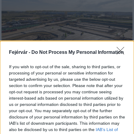
Fejérvár -
Do Not Process My Personal Information
If you wish to opt-out of the sale, sharing to third parties, or
útépítés
logisztikai központ
Colas
Colas Alterra Zrt.
processing of your personal or sensitive information for
targeted advertising by us, please use the below opt-out
Elkészült a Liszt Ferenc repülőtér közelében lévő
section to confirm your selection. Please note that after your
logisztikai bázis út- és közműhálózatának fejlesztése
opt-out request is processed you may continue seeing
Komplex infrastruktúra-rendszert épített a Colas Alterra Zrt. a
interest-based ads based on personal information utilized by
Liszt Ferenc Nemzetközi Repülőtér közelében. A VGP Park
us or personal information disclosed to third parties prior to
Budapest Aerozone területén megvalósult vízellátó, szenny- és
your opt-out. You may separately opt-out of the further
csapadékvíz-elvezető rendszerek, az út- és külső elektromos
disclosure of your personal information by third parties on the
hálózat kiépítés a legújabb, logisztikai csarnok kiszolgálását
IAB’s list of downstream participants. This information may
szolgálja.
also be disclosed by us to third parties on the
IAB’s List of