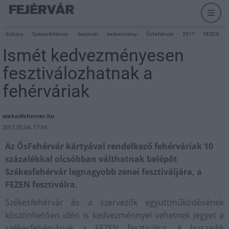
Kultúra
Székesfehérvár
fesztivál
kedvezmény
ŐsFehérvár
2017
FEZEN
Ismét kedvezményesen
fesztiválozhatnak a
fehérváriak
szekesfehervar.hu
2017.05.04. 17:54
Az ŐsFehérvár kártyával rendelkező fehérváriak 10
százalékkal olcsóbban válthatnak belépőt
Székesfehérvár legnagyobb zenei fesztiváljára, a
FEZEN fesztiválra.
Székesfehérvár és a szervezők együttműködésének
köszönhetően idén is kedvezménnyel vehetnek jegyet a
székesfehérváriak a FEZEN fesztiválra. A huszadik