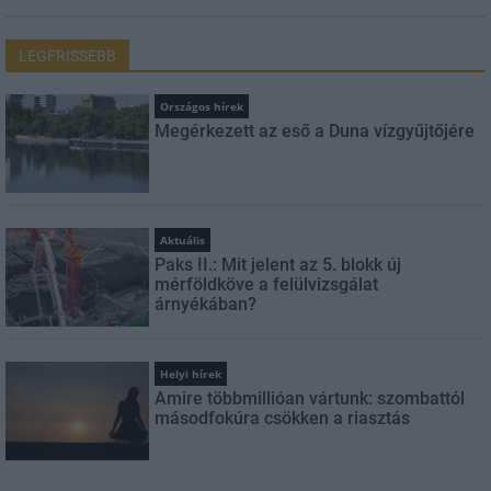
LEGFRISSEBB
Országos hírek
Megérkezett az eső a Duna vízgyűjtőjére
Aktuális
Paks II.: Mit jelent az 5. blokk új
mérföldköve a felülvizsgálat
árnyékában?
Helyi hírek
Amire többmillióan vártunk: szombattól
másodfokúra csökken a riasztás