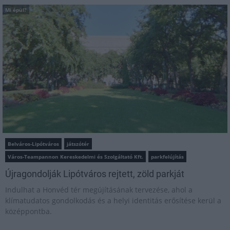
Mi épül?
Belváros-Lipótváros
játszótér
Város-Teampannon Kereskedelmi és Szolgáltató Kft.
parkfelújítás
Újragondolják Lipótváros rejtett, zöld parkját
Indulhat a Honvéd tér megújításának tervezése, ahol a
klímatudatos gondolkodás és a helyi identitás erősítése kerül a
középpontba.