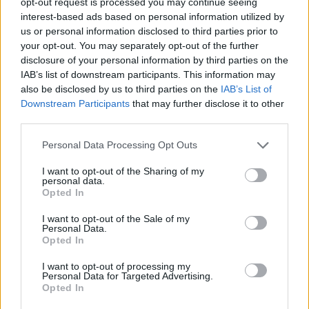
opt-out request is processed you may continue seeing
interest-based ads based on personal information utilized by
us or personal information disclosed to third parties prior to
AJÁNLJUK MÉG
your opt-out. You may separately opt-out of the further
disclosure of your personal information by third parties on the
IAB’s list of downstream participants. This information may
Helyi hírek
also be disclosed by us to third parties on the
IAB’s List of
Downstream Participants
that may further disclose it to other
third parties.
Please note that this website/app uses one or more Google
Personal Data Processing Opt Outs
services and may gather and store information including but
not limited to your visit or usage behaviour. You may click to
I want to opt-out of the Sharing of my
personal data.
grant or deny consent to Google and its third-party tags to
Fáklyafényben tárul fel Székesfehérvár történelmi
Opted In
use your data for below specified purposes in below Google
belvárosa
consent section.
I want to opt-out of the Sale of my
Personal Data.
Opted In
I want to opt-out of processing my
Personal Data for Targeted Advertising.
Országos hírek
Opted In