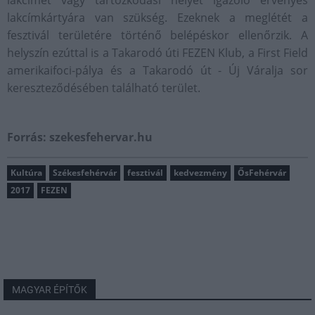
lakcímet vagy tartózkodási helyet igazoló érvényes
lakcímkártyára van szükség. Ezeknek a meglétét a
fesztivál területére történő belépéskor ellenőrzik. A
helyszín ezúttal is a Takarodó úti FEZEN Klub, a First Field
amerikaifoci-pálya és a Takarodó út - Új Váralja sor
kereszteződésében található terület.
Forrás: szekesfehervar.hu
Kultúra
Székesfehérvár
fesztivál
kedvezmény
ŐsFehérvár
2017
FEZEN
MAGYAR ÉPÍTŐK