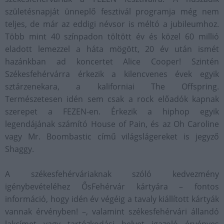
születésnapját ünneplő fesztivál programja még nem
teljes, de már az eddigi névsor is méltó a jubileumhoz.
Több mint 40 színpadon töltött év és közel 60 millió
eladott lemezzel a háta mögött, 20 év után ismét
hazánkban ad koncertet Alice Cooper! Szintén
Székesfehérvárra érkezik a kilencvenes évek egyik
sztárzenekara, a kaliforniai The Offspring.
Természetesen idén sem csak a rock előadók kapnak
szerepet a FEZEN-en. Érkezik a hiphop egyik
legendájának számító House of Pain, és az Oh Caroline
vagy Mr. Boombastic című világslágereket is jegyző
Shaggy.
A székesfehérváriaknak szóló kedvezmény
igénybevételéhez ŐsFehérvár kártyára – fontos
információ, hogy idén év végéig a tavaly kiállított kártyák
vannak érvényben! –, valamint székesfehérvári állandó