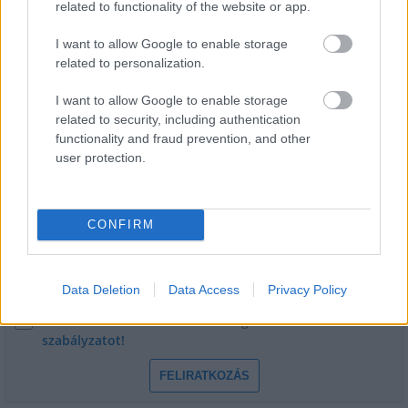
related to functionality of the website or app.
Székesfehérvár templomait
I want to allow Google to enable storage
related to personalization.
I want to allow Google to enable storage
related to security, including authentication
functionality and fraud prevention, and other
HÍRLEVÉL
user protection.
Név
CONFIRM
E-mail cím
Data Deletion
Data Access
Privacy Policy
Feliratkozom a hírlevélre és elfogadom az
adatvédelmi
szabályzatot!
FELIRATKOZÁS