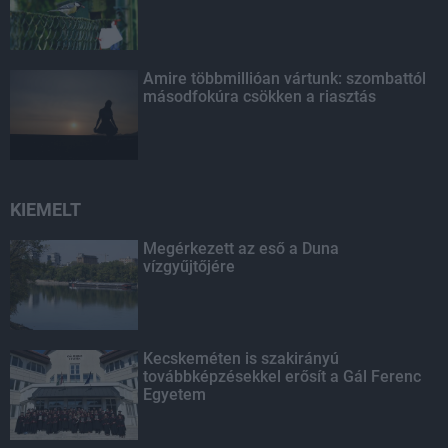
Amire többmillióan vártunk: szombattól
másodfokúra csökken a riasztás
KIEMELT
Megérkezett az eső a Duna
vízgyűjtőjére
Kecskeméten is szakirányú
továbbképzésekkel erősít a Gál Ferenc
Egyetem