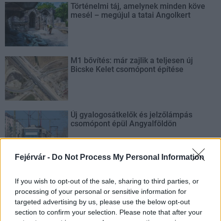
Történelmi táj, amelynek minden köve
mesél – megújul a tatai Angolkert
M1 bővítés: már zajlik a teljesen új
Bicske Kelet csomópont építése
Új gyalogosátkelők és jelzőlámpás
csomópont épül Angyalföldön
Fejérvár -
Do Not Process My Personal Information
Másfélszeresére bővítik
Hódmezővásárhely jó hírű református
If you wish to opt-out of the sale, sharing to third parties, or
iskoláját
processing of your personal or sensitive information for
targeted advertising by us, please use the below opt-out
section to confirm your selection. Please note that after your