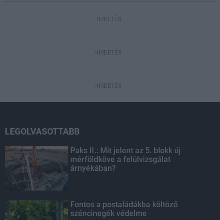
HIRDETÉS
HIRDETÉS
HIRDETÉS
LEGOLVASOTTABB
Paks II.: Mit jelent az 5. blokk új
mérföldköve a felülvizsgálat
árnyékában?
Fontos a postaládákba költöző
széncinegék védelme