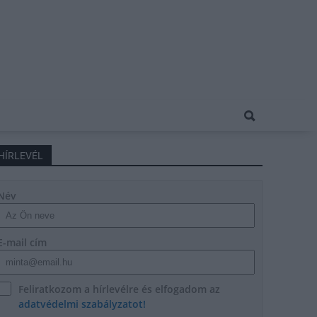
HÍRLEVÉL
Név
E-mail cím
Feliratkozom a hírlevélre és elfogadom az
adatvédelmi szabályzatot!