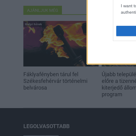
I want t
AJÁNLJUK MÉG
authenti
Helyi hírek
Országos hírek
Fáklyafényben tárul fel
Újabb települé
Székesfehérvár történelmi
előre a tizen
belvárosa
kiterjedő állom
program
LEGOLVASOTTABB