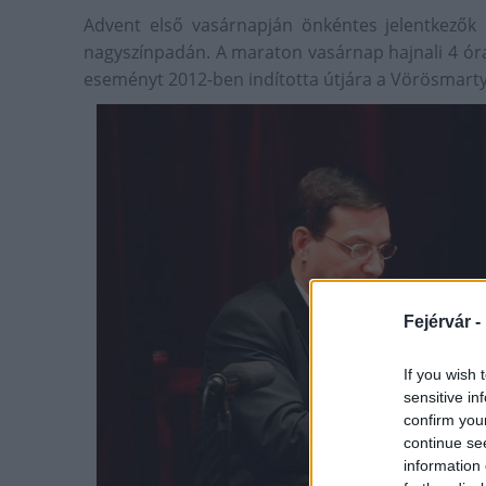
Advent első vasárnapján önkéntes jelentkezők 
nagyszínpadán. A maraton vasárnap hajnali 4 órako
eseményt 2012-ben indította útjára a Vörösmarty 
Fejérvár -
If you wish 
sensitive in
confirm you
continue se
information 