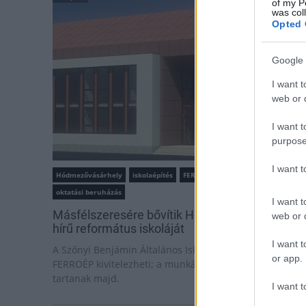
of my P
was col
Opted 
Google 
I want t
web or d
I want t
purpose
I want 
Hódmezővásárhely
iskolaépítés
FERROÉP Zrt.
oktatási beruházás
I want t
Másfélszeresére bővítik Hódmezővásárhely jó
web or d
hírű református iskoláját
I want t
A Szőnyi Benjámin Általános Iskola fejlesztését a
or app.
FERROÉP kivitelezheti; a munkák csaknem egy évig
tartanak majd.
I want t