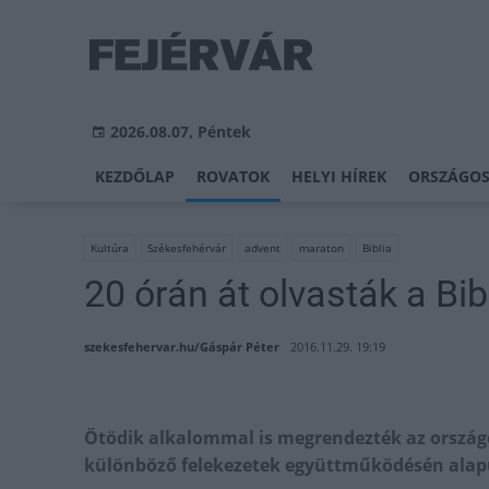
2026.08.07, Péntek
KEZDŐLAP
ROVATOK
HELYI HÍREK
ORSZÁGOS
Kultúra
Székesfehérvár
advent
maraton
Biblia
20 órán át olvasták a Bib
szekesfehervar.hu/Gáspár Péter
2016.11.29. 19:19
Ötödik alkalommal is megrendezték az országo
különböző felekezetek együttműködésén alapul