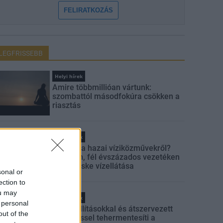
FELIRATKOZÁS
LEGFRISSEBB
Helyi hírek
Amire többmillióan vártunk:
szombattól másodfokúra csökken a
riasztás
Helyi hírek
Látlelet a hazai víziközművekről?
Egyetlen, fél évszázados vezetéken
múlt Bicske vízellátása
sonal or
ection to
ou may
Helyi hírek
 personal
Gyárleállításokkal és átszervezett
out of the
termeléssel tehermentesíti a