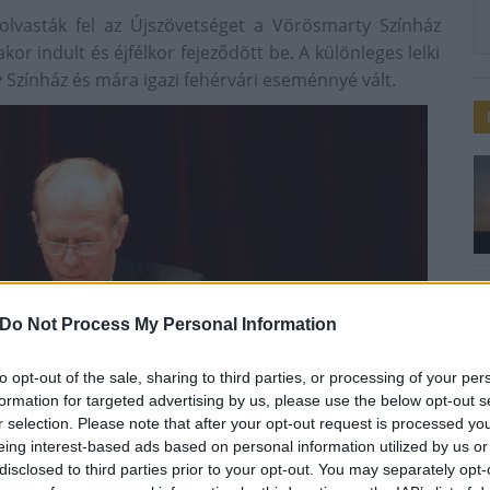
olvasták fel az Újszövetséget a Vörösmarty Színház
r indult és éjfélkor fejeződött be. A különleges lelki
Színház és mára igazi fehérvári eseménnyé vált.
Do Not Process My Personal Information
to opt-out of the sale, sharing to third parties, or processing of your per
formation for targeted advertising by us, please use the below opt-out s
r selection. Please note that after your opt-out request is processed y
eing interest-based ads based on personal information utilized by us or
disclosed to third parties prior to your opt-out. You may separately opt-