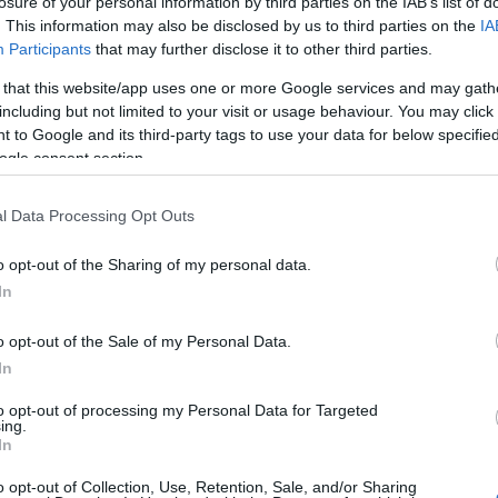
losure of your personal information by third parties on the IAB’s list of
. This information may also be disclosed by us to third parties on the
IA
Participants
that may further disclose it to other third parties.
ak, a színház kávézójának színpadán többórás zenei
 that this website/app uses one or more Google services and may gath
including but not limited to your visit or usage behaviour. You may click 
um és a Hermann László Zeneiskola tanulói szívesen
 to Google and its third-party tags to use your data for below specifi
hogy műsoraikkal emeljék az esemény fényét. A
ogle consent section.
asás utolsó akkordjaként Somogyi László református
ész olvasott fel az Újszövetségből. Az V. Újszövetség
l Data Processing Opt Outs
apján élőben követhették az érdeklődők.
o opt-out of the Sharing of my personal data.
In
o opt-out of the Sale of my Personal Data.
In
to opt-out of processing my Personal Data for Targeted
ing.
In
o opt-out of Collection, Use, Retention, Sale, and/or Sharing
Látványos építési szakasz indult