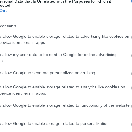
ersonal Data that Is Unrelated with the Purposes for which it
be a Flórián téri felüljárón
lected.
Out
consents
Paks II.: Mit jelent az 5. blokk új
mérföldköve a felülvizsgálat
o allow Google to enable storage related to advertising like cookies on
árnyékában?
evice identifiers in apps.
o allow my user data to be sent to Google for online advertising
s.
Elkészült a Liszt Ferenc repülőtér
közelében lévő logisztikai bázis út-
to allow Google to send me personalized advertising.
és közműhálózatának fejlesztése
o allow Google to enable storage related to analytics like cookies on
evice identifiers in apps.
Látlelet a hazai víziközművekről?
Egyetlen, fél évszázados
o allow Google to enable storage related to functionality of the website
vezetéken múlt Bicske vízellátása
o allow Google to enable storage related to personalization.