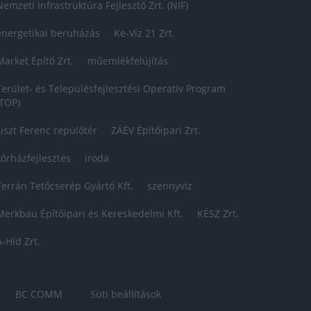
Nemzeti Infrastruktúra Fejlesztő Zrt. (NIF)
energetikai beruházás
Ke-Víz 21 Zrt.
Market Építő Zrt.
műemlékfelújítás
Terület- és Településfejlesztési Operatív Program
(TOP)
Liszt Ferenc repülőtér
ZÁÉV Építőipari Zrt.
kórházfejlesztés
iroda
Terrán Tetőcserép Gyártó Kft.
szennyvíz
Merkbau Építőipari és Kereskedelmi Kft.
KÉSZ Zrt.
A-Híd Zrt.
BC COMM
Süti beállítások