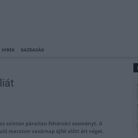
 HÍREK
GAZDASÁG
liát
s szinten páratlan fehérvári eseményt. A
ó maraton vasárnap éjfél előtt ért véget.