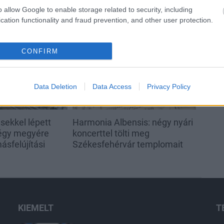
o allow Google to enable storage related to security, including
cation functionality and fraud prevention, and other user protection.
Helyi hírek
CONFIRM
Data Deletion
Data Access
Privacy Policy
sekkel lépett
Harmonia Albensis: négy nyári
négy megyére
koncerttel tölti meg
ásfelújítási
Székesfehérvár templomait
KIEMELT
T