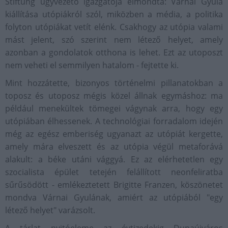
Stiftung ügyvezető igazgatója elmondta: Várnai Gyula
kiállítása utópiákról szól, miközben a média, a politika
folyton utópiákat vetít elénk. Csakhogy az utópia valami
mást jelent, szó szerint nem létező helyet, amely
azonban a gondolatok otthona is lehet. Ezt az utoposzt
nem veheti el semmilyen hatalom - fejtette ki.
Mint hozzátette, bizonyos történelmi pillanatokban a
toposz és utoposz mégis közel állnak egymáshoz: ma
például menekültek tömegei vágynak arra, hogy egy
utópiában élhessenek. A technológiai forradalom idején
még az egész emberiség ugyanazt az utópiát kergette,
amely mára elveszett és az utópia végül metaforává
alakult: a béke utáni vággyá. Ez az elérhetetlen egy
szocialista épület tetején felállított neonfeliratba
sűrűsödött - emlékeztetett Brigitte Franzen, köszönetet
mondva Várnai Gyulának, amiért az utópiából "egy
létező helyet" varázsolt.