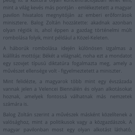
pedig itt a kultúra olyan koncentrációjában lehet élni,
mint a világ kevés más pontján - emlékeztetett a magyar
pavilon hivatalos megnyitóján az emberi erőforrások
minisztere. Balog Zoltán hozzátette: akadnak azonban
olyan régiók is, ahol éppen a gazdag történelmi múlt
rombolása folyik, mint például a Közel-Keleten.
A háborúk rombolása idején különösen izgalmas a
kiállítás mottója: Békét a világnak!, noha ezt a mondatot
egy szovjet típusú diktatúra fogalmazta meg, amely a
művészet ellensége volt - figyelmeztetett a miniszter.
Mint felidézte, a magyarok több mint egy évszázada
vannak jelen a Velencei Biennálén és olyan alkotásokat
hoznak, amelyek fontossá válhatnak más nemzetek
számára is.
Balog Zoltán szerint a művészek másként közelítenek a
valósághoz, mint a politikusok vagy a közgazdászok. A
magyar pavilonban most egy olyan alkotást látható,