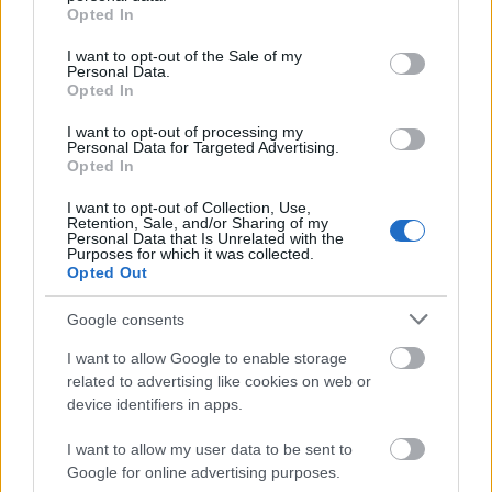
grant or deny consent to Google and its third-party tags to
26-ig nyitva tartó seregszemlén idén 86 ország
Opted In
use your data for below specified purposes in below Google
jelentkezik nemzeti kiállítással, és a biennáléhoz
consent section.
I want to opt-out of the Sale of my
városszerte 23 hivatalos kísérőrendezvény is
Personal Data.
Opted In
kapcsolódik.
I want to opt-out of processing my
Personal Data for Targeted Advertising.
Opted In
Forrás: mti
I want to opt-out of Collection, Use,
Retention, Sale, and/or Sharing of my
Kitekintő
kiállítás
Dunaújváros
képzőművészet
Personal Data that Is Unrelated with the
Purposes for which it was collected.
Velencei Biennálé
magyar pavilon
Opted Out
Google consents
I want to allow Google to enable storage
related to advertising like cookies on web or
device identifiers in apps.
MAGYAR ÉPÍTŐK
I want to allow my user data to be sent to
Útépítés
Google for online advertising purposes.