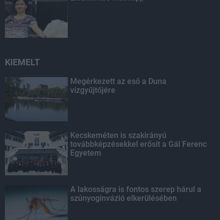
KIEMELT
Megérkezett az eső a Duna
vízgyűjtőjére
Kecskeméten is szakirányú
továbbképzésekkel erősít a Gál Ferenc
Egyetem
A lakosságra is fontos szerep hárul a
szúnyoginvázió elkerülésében