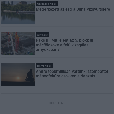
Országos hírek
Megérkezett az eső a Duna vízgyűjtőjére
Aktuális
Paks II.: Mit jelent az 5. blokk új
mérföldköve a felülvizsgálat
árnyékában?
Helyi hírek
Amire többmillióan vártunk: szombattól
másodfokúra csökken a riasztás
HIRDETÉS