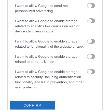
I want to allow Google to send me
personalized advertising.
I want to allow Google to enable storage
related to analytics like cookies on web or
device identifiers in apps.
I want to allow Google to enable storage
related to functionality of the website or app.
I want to allow Google to enable storage
útfelújítás
Pestszentlőrinc
XVIII. kerület
Profunda Bau
related to personalization.
Szinte teljes hosszában megújítják a Lakatos úti
I want to allow Google to enable storage
lakótelep legfontosabb utcáját
related to security, including authentication
Pestszentlőrinc egyik első lakótelepén kanyarog a Dolgozó utca,
functionality and fraud prevention, and other
amelynek komplex burkolatmegújításáért felel a Profunda Bau.
user protection.
Új vízáteresztő burkolatú parkolók
épülnek Zuglóban – helyben tartják a
CONFIRM
csapadékvizet