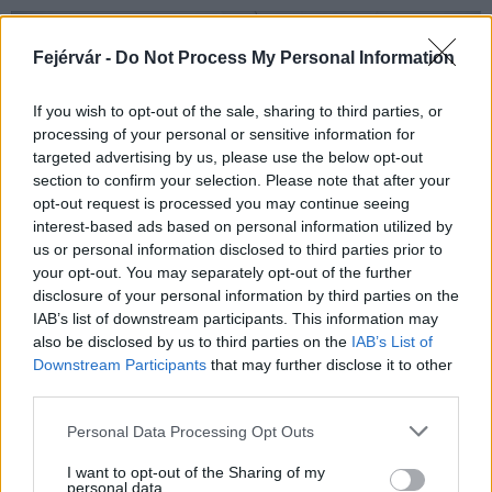
Fejérvár -
Do Not Process My Personal Information
If you wish to opt-out of the sale, sharing to third parties, or
processing of your personal or sensitive information for
targeted advertising by us, please use the below opt-out
section to confirm your selection. Please note that after your
opt-out request is processed you may continue seeing
interest-based ads based on personal information utilized by
us or personal information disclosed to third parties prior to
your opt-out. You may separately opt-out of the further
disclosure of your personal information by third parties on the
IAB’s list of downstream participants. This information may
also be disclosed by us to third parties on the
IAB’s List of
Chiristine Macel, az idei biennálé főkurátora a Viva Arte
Downstream Participants
that may further disclose it to other
Viva című központi kiállításba meghívta Hajas Tibor és
third parties.
Csörgő Attila munkáit is, így évtizedek óta először került
Please note that this website/app uses one or more Google
Personal Data Processing Opt Outs
magyar művészek alkotása a főkurátori válogatásba.
services and may gather and store information including but
not limited to your visit or usage behaviour. You may click to
I want to opt-out of the Sharing of my
A nagyközönség számára szombaton nyíló és november
personal data.