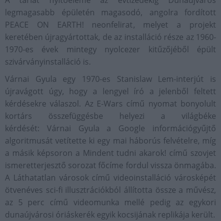
A tárlat nyitóeleme az évtizedekig Dunaújváros
legmagasabb épületén magasodó, angolra fordított
PEACE ON EARTH! neonfelirat, melyet a projekt
keretében újragyártottak, de az installáció része az 1960-
1970-es évek mintegy nyolcezer kitűzőjéből épült
szivárványinstalláció is.
Várnai Gyula egy 1970-es Stanislaw Lem-interjút is
újravágott úgy, hogy a lengyel író a jelenből feltett
kérdésekre válaszol. Az E-Wars című nyomat bonyolult
kortárs összefüggésbe helyezi a világbéke
kérdését: Várnai Gyula a Google információgyűjtő
algoritmusát vetítette ki egy mai háborús felvételre, míg
a másik képsoron a Mindent tudni akarok! című szovjet
ismeretterjesztő sorozat főcíme fordul vissza önmagába.
A Láthatatlan városok című videoinstalláció városképét
ötvenéves sci-fi illusztrációkból állította össze a művész,
az 5 perc című videomunka mellé pedig az egykori
dunaújvárosi óriáskerék egyik kocsijának replikája került.