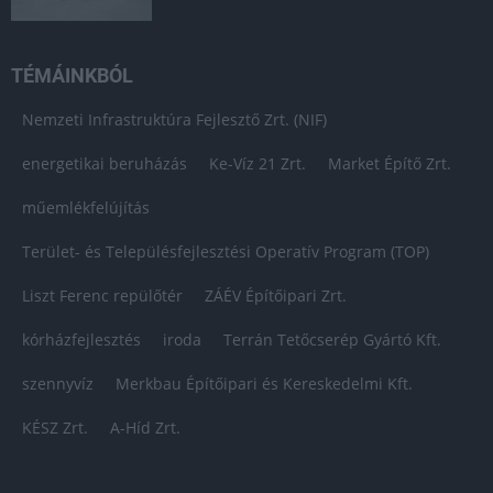
TÉMÁINKBÓL
Nemzeti Infrastruktúra Fejlesztő Zrt. (NIF)
energetikai beruházás
Ke-Víz 21 Zrt.
Market Építő Zrt.
műemlékfelújítás
Terület- és Településfejlesztési Operatív Program (TOP)
Liszt Ferenc repülőtér
ZÁÉV Építőipari Zrt.
kórházfejlesztés
iroda
Terrán Tetőcserép Gyártó Kft.
szennyvíz
Merkbau Építőipari és Kereskedelmi Kft.
KÉSZ Zrt.
A-Híd Zrt.