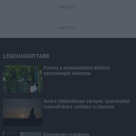
HIRDETÉS
HIRDETÉS
LEGOLVASOTTABB
Fontos a postaládákba költöző
széncinegék védelme
Amire többmillióan vártunk: szombattól
másodfokúra csökken a riasztás
Életmentés másképp