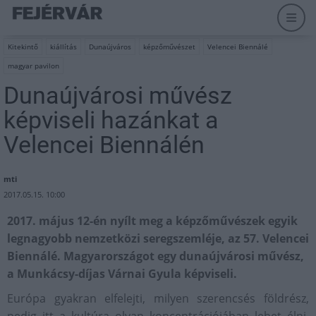
Kitekintő
kiállítás
Dunaújváros
képzőművészet
Velencei Biennálé
magyar pavilon
Dunaújvárosi művész
képviseli hazánkat a
Velencei Biennálén
mti
2017.05.15. 10:00
2017. május 12-én nyílt meg a képzőművészek egyik
legnagyobb nemzetközi seregszemléje, az 57. Velencei
Biennálé. Magyarországot egy dunaújvárosi művész,
a Munkácsy-díjas Várnai Gyula képviseli.
Európa gyakran elfelejti, milyen szerencsés földrész,