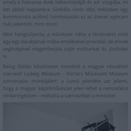
amely a hatvanas évek békeutópiáját és azt vizsgálja, mi
lett abból napjainkra. Globális víziót idéz, miközben egy
kommunista acélmű homlokzatán ez az üzenet egészen
más jelentett, mint most.
Mint hangsúlyozta, a művészet néha a történelmi múlt
egy-egy darabjának mába emelésével provokál, de ennek
segítségével megérthetjük saját múltunkat és jövőnket
is.
Balog Zoltán köszönetet mondott a magyar részvételt
szervező Ludwig Múzeum - Kortárs Művészeti Múzeum
színvonalas munkájáért: a Lumú jelenléte azt jelenti,
hogy a magyar képzőművészet jelen lehet a nemzetközi
vérkeringésben - méltatta a szervezőket a miniszter.