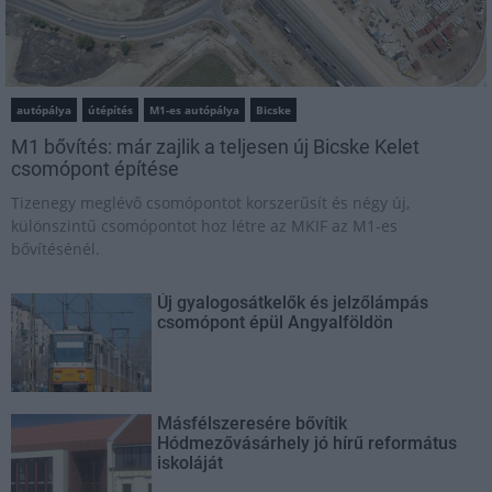
autópálya
útépítés
M1-es autópálya
Bicske
M1 bővítés: már zajlik a teljesen új Bicske Kelet
csomópont építése
Tizenegy meglévő csomópontot korszerűsít és négy új,
különszintű csomópontot hoz létre az MKIF az M1-es
bővítésénél.
Új gyalogosátkelők és jelzőlámpás
csomópont épül Angyalföldön
Másfélszeresére bővítik
Hódmezővásárhely jó hírű református
iskoláját