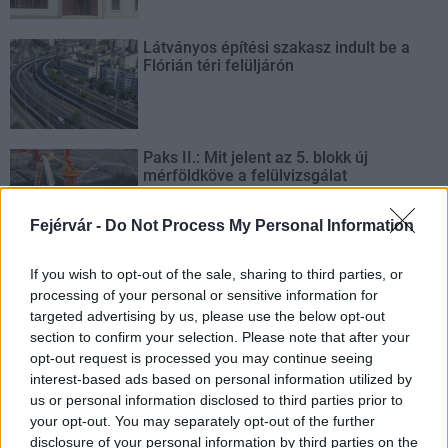
Látványos építési szakasz indult be a
Flórián téri felüljárón
Paks II.: Mit jelent az 5. blokk új
mérföldköve a felülvizsgálat
árnyékában?
Fejérvár -
Do Not Process My Personal Information
If you wish to opt-out of the sale, sharing to third parties, or
processing of your personal or sensitive information for
AJÁNLJUK MÉG
targeted advertising by us, please use the below opt-out
section to confirm your selection. Please note that after your
opt-out request is processed you may continue seeing
Helyi hírek
interest-based ads based on personal information utilized by
us or personal information disclosed to third parties prior to
your opt-out. You may separately opt-out of the further
disclosure of your personal information by third parties on the