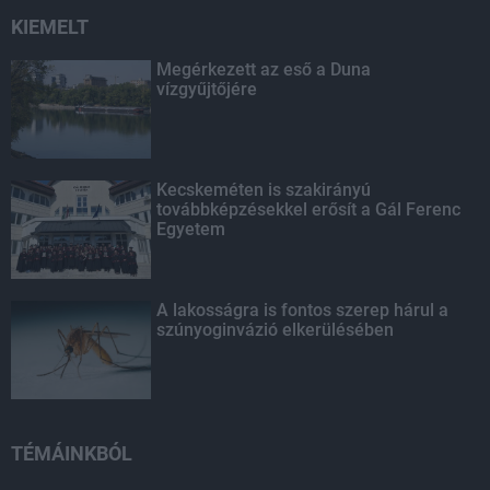
KIEMELT
Megérkezett az eső a Duna
vízgyűjtőjére
Kecskeméten is szakirányú
továbbképzésekkel erősít a Gál Ferenc
Egyetem
A lakosságra is fontos szerep hárul a
szúnyoginvázió elkerülésében
TÉMÁINKBÓL