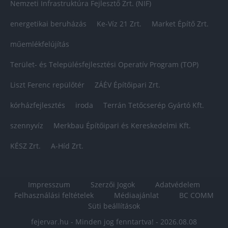
Nemzeti Infrastruktúra Fejlesztő Zrt. (NIF)
energetikai beruházás
Ke-Víz 21 Zrt.
Market Építő Zrt.
műemlékfelújítás
Terület- és Településfejlesztési Operatív Program (TOP)
Liszt Ferenc repülőtér
ZÁÉV Építőipari Zrt.
kórházfejlesztés
iroda
Terrán Tetőcserép Gyártó Kft.
szennyvíz
Merkbau Építőipari és Kereskedelmi Kft.
KÉSZ Zrt.
A-Híd Zrt.
Impresszum
Szerzői Jogok
Adatvédelem
Felhasználási feltételek
Médiaajánlat
BC COMM
Süti beállítások
fejervar.hu - Minden jog fenntartva! - 2026.08.08