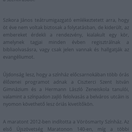
Szikora János teátrumigazgató emlékeztetett arra, hogy
öt éve nem voltak biztosak a folytatásban, de kiderült, az
embereket érdekli a rendezvény, kialakult egy kör,
amelynek tagjai minden évben regisztrálnak a
bibliaolvasásra, vagy csak jelen vannak és hallgatják az
evangéliumot.
Újdonság lesz, hogy a színház előcsarnokában több órás
élőzenei programot adnak a Ciszterci Szent István
Gimnázium és a Hermann László Zeneiskola tanulói,
valamint a színpadon zajló felolvasás a belváros utcáin is
nyomon követhető lesz óriás kivetítőkön.
A maratont 2012-ben indította a Vörösmarty Színház. Az
első Újszövetség Maratonon 140-en, míg a többi