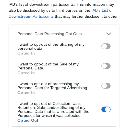
IAB’s list of downstream participants. This information may
also be disclosed by us to third parties on the
IAB’s List of
Downstream Participants
that may further disclose it to other
third parties.
Fáklyafényben tárul fel Székesfehérvár történelmi
belvárosa
Please note that this website/app uses one or more Google
Personal Data Processing Opt Outs
services and may gather and store information including but
not limited to your visit or usage behaviour. You may click to
I want to opt-out of the Sharing of my
personal data.
grant or deny consent to Google and its third-party tags to
Opted In
use your data for below specified purposes in below Google
consent section.
I want to opt-out of the Sale of my
Helyi hírek
Personal Data.
Opted In
I want to opt-out of processing my
Personal Data for Targeted Advertising.
Opted In
I want to opt-out of Collection, Use,
Retention, Sale, and/or Sharing of my
Personal Data that Is Unrelated with the
Harmonia Albensis: négy nyári koncerttel tölti meg
Purposes for which it was collected.
Székesfehérvár templomait
Opted Out