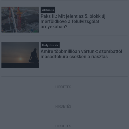
Aktuális
Paks II.: Mit jelent az 5. blokk új
mérföldköve a felülvizsgálat
árnyékában?
Helyi hírek
Amire többmillióan vártunk: szombattól
másodfokúra csökken a riasztás
HIRDETÉS
HIRDETÉS
HIRDETÉS