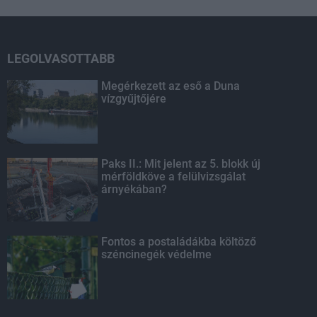
LEGOLVASOTTABB
Megérkezett az eső a Duna
vízgyűjtőjére
Paks II.: Mit jelent az 5. blokk új
mérföldköve a felülvizsgálat
árnyékában?
Fontos a postaládákba költöző
széncinegék védelme