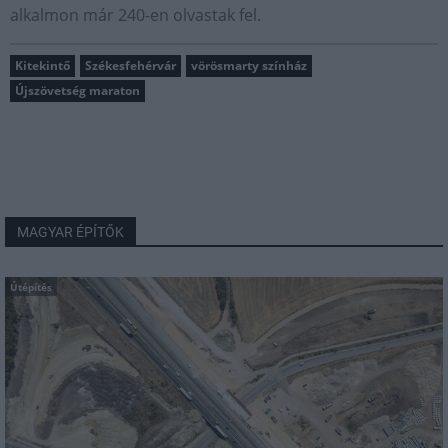
alkalmon már 240-en olvastak fel.
Kitekintő
Székesfehérvár
vörösmarty színház
Újszövetség maraton
MAGYAR ÉPÍTŐK
Útépítés