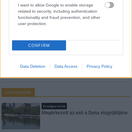
I want to allow Google to enable storage
Név
related to security, including authentication
functionality and fraud prevention, and other
user protection.
E-mail cím
CONFIRM
Feliratkozom a hírlevélre és elfogadom az
adatvédelmi
szabályzatot!
Data Deletion
Data Access
Privacy Policy
FELIRATKOZÁS
LEGFRISSEBB
Országos hírek
Megérkezett az eső a Duna vízgyűjtőjére