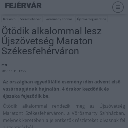
Kitekintő
Székesfehérvár
vörösmarty színház
Újszövetség maraton
Ötödik alkalommal lesz
Újszövetség Maraton
Székesfehérváron
mti
2016.11.11. 12:22
Az országban egyedülálló esemény idén advent első
vasárnapjának hajnalán, 4 órakor kezdődik és
éjszaka fejeződik be.
Ötödik alkalommal rendezik meg az Újszövetség
Maratont Székesfehérváron, a Vörösmarty Színházban,
melynek keretében a jelentkezők részleteket olvasnak fel
a szentírásból.