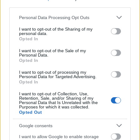
third parties.
Újragondolják Lipótváros rejtett, zöld parkját
Please note that this website/app uses one or more Google
Personal Data Processing Opt Outs
Indulhat a Honvéd tér megújításának tervezése, ahol a
services and may gather and store information including but
klímatudatos gondolkodás és a helyi identitás erősítése kerül a
not limited to your visit or usage behaviour. You may click to
I want to opt-out of the Sharing of my
középpontba.
personal data.
grant or deny consent to Google and its third-party tags to
Opted In
use your data for below specified purposes in below Google
Történelmi táj, amelynek minden köve
consent section.
I want to opt-out of the Sale of my
mesél – megújul a tatai Angolkert
Personal Data.
Opted In
I want to opt-out of processing my
Personal Data for Targeted Advertising.
M1 bővítés: már zajlik a teljesen új
Opted In
Bicske Kelet csomópont építése
I want to opt-out of Collection, Use,
Retention, Sale, and/or Sharing of my
Personal Data that Is Unrelated with the
Purposes for which it was collected.
Opted Out
Új gyalogosátkelők és jelzőlámpás
csomópont épül Angyalföldön
Google consents
I want to allow Google to enable storage