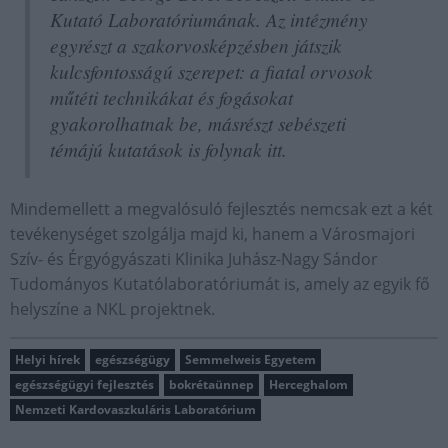
Kutató Laboratóriumának. Az intézmény
egyrészt a szakorvosképzésben játszik
kulcsfontosságú szerepet: a fiatal orvosok
műtéti technikákat és fogásokat
gyakorolhatnak be, másrészt sebészeti
témájú kutatások is folynak itt.
Mindemellett a megvalósuló fejlesztés nemcsak ezt a két
tevékenységet szolgálja majd ki, hanem a Városmajori
Szív- és Érgyógyászati Klinika Juhász-Nagy Sándor
Tudományos Kutatólaboratóriumát is, amely az egyik fő
helyszíne a NKL projektnek.
Helyi hírek
egészségügy
Semmelweis Egyetem
egészségügyi fejlesztés
bokrétaünnep
Herceghalom
Nemzeti Kardovaszkuláris Laboratórium