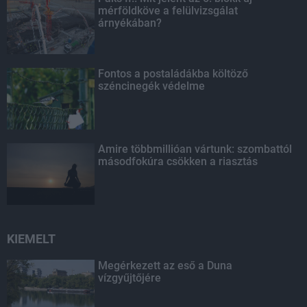
mérföldköve a felülvizsgálat
árnyékában?
Fontos a postaládákba költöző
széncinegék védelme
Amire többmillióan vártunk: szombattól
másodfokúra csökken a riasztás
KIEMELT
Megérkezett az eső a Duna
vízgyűjtőjére