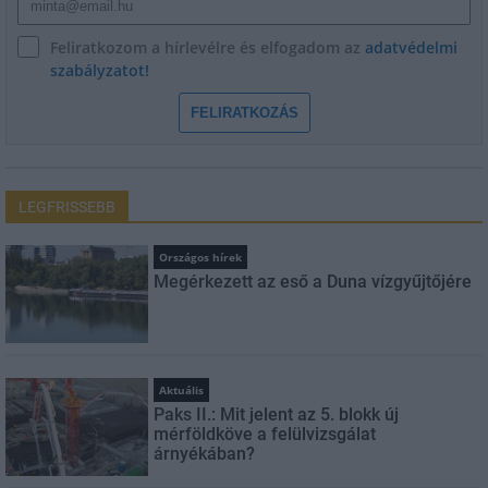
Feliratkozom a hírlevélre és elfogadom az
adatvédelmi
szabályzatot!
FELIRATKOZÁS
LEGFRISSEBB
Országos hírek
Megérkezett az eső a Duna vízgyűjtőjére
Aktuális
Paks II.: Mit jelent az 5. blokk új
mérföldköve a felülvizsgálat
árnyékában?