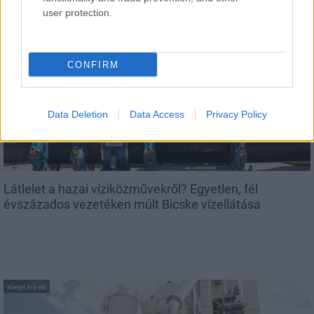
user protection.
CONFIRM
Helyi hírek
Data Deletion
Data Access
Privacy Policy
Látlelet a hazai víziközművekről? Egyetlen, fél
évszázados vezetéken múlt Bicske vízellátása
Helyi hírek