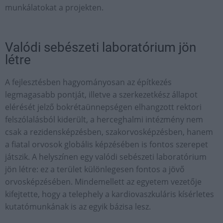
munkálatokat a projekten.
Valódi sebészeti laboratórium jön
létre
A fejlesztésben hagyományosan az építkezés
legmagasabb pontját, illetve a szerkezetkész állapot
elérését jelző bokrétaünnepségen elhangzott rektori
felszólalásból kiderült, a herceghalmi intézmény nem
csak a rezidensképzésben, szakorvosképzésben, hanem
a fiatal orvosok globális képzésében is fontos szerepet
játszik. A helyszínen egy valódi sebészeti laboratórium
jön létre: ez a terület különlegesen fontos a jövő
orvosképzésében. Mindemellett az egyetem vezetője
kifejtette, hogy a telephely a kardiovaszkuláris kísérletes
kutatómunkának is az egyik bázisa lesz.