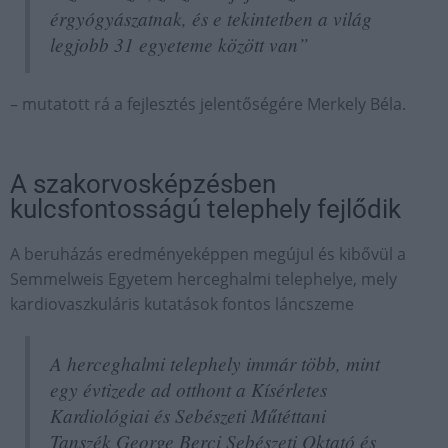
érgyógyászatnak, és e tekintetben a világ
legjobb 31 egyeteme között van”
– mutatott rá a fejlesztés jelentőségére Merkely Béla.
A szakorvosképzésben
kulcsfontosságú telephely fejlődik
A beruházás eredményeképpen megújul és kibővül a
Semmelweis Egyetem herceghalmi telephelye, mely
kardiovaszkuláris kutatások fontos láncszeme
A herceghalmi telephely immár több, mint
egy évtizede ad otthont a Kísérletes
Kardiológiai és Sebészeti Műtéttani
Tanszék George Berci Sebészeti Oktató és