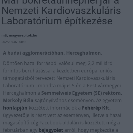
Már bokrétaünnepnél jár a
Nemzeti Kardiovaszkuláris
Laboratórium építkezése
mti, magyarepitok.hu
2025.05.07. 08:10
A budai agglomerációban, Herceghalmon.
Döntően hazai forrásból valósul meg, 2,2 milliárd
forintos beruházással a kezdetben európai uniós
támogatásból tervezett Nemzeti Kardiovaszkuláris
Laboratórium - mondta május 5-én a Pest vármegyei
Herceghalmon a
Semmelweis Egyetem (SE) rektora,
Merkely Béla
sajtónyilvános eseményen. Az egyetem
honlapján
közzétett információk a
Fehérép Kft.
ügyvezetője is részt vett az eseményen, illetve a hazai
magasépítő cég Facebook-oldalán is közzétett még a
februárban egy
bejegyzést
arról, hogy megkezdte a