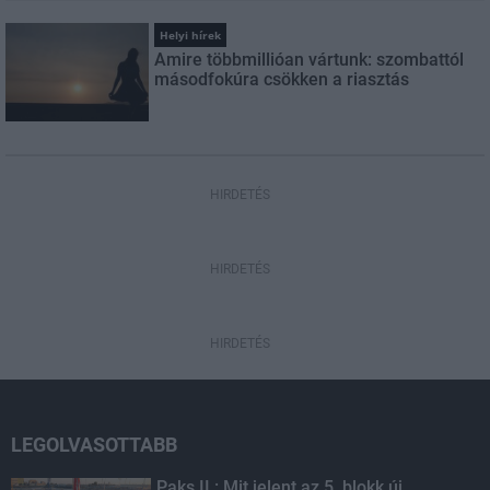
Helyi hírek
Amire többmillióan vártunk: szombattól
másodfokúra csökken a riasztás
HIRDETÉS
HIRDETÉS
HIRDETÉS
LEGOLVASOTTABB
Paks II.: Mit jelent az 5. blokk új