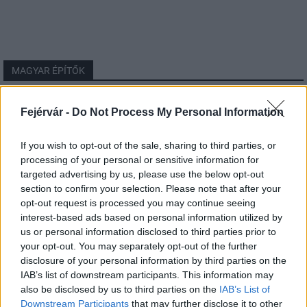
MAGYAR ÉPÍTŐK
Mi épül?
Fejérvár -
Do Not Process My Personal Information
If you wish to opt-out of the sale, sharing to third parties, or
processing of your personal or sensitive information for
targeted advertising by us, please use the below opt-out
section to confirm your selection. Please note that after your
opt-out request is processed you may continue seeing
interest-based ads based on personal information utilized by
us or personal information disclosed to third parties prior to
your opt-out. You may separately opt-out of the further
disclosure of your personal information by third parties on the
IAB’s list of downstream participants. This information may
Belváros-Lipótváros
játszótér
also be disclosed by us to third parties on the
IAB’s List of
Downstream Participants
that may further disclose it to other
Város-Teampannon Kereskedelmi és Szolgáltató Kft.
parkfelújítás