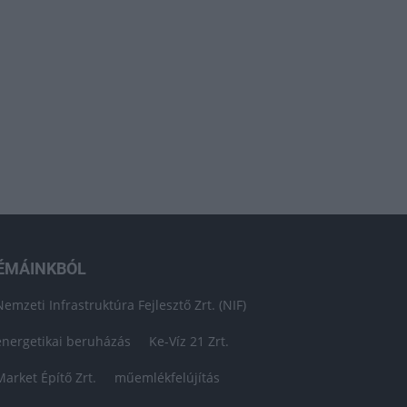
ÉMÁINKBÓL
Nemzeti Infrastruktúra Fejlesztő Zrt. (NIF)
energetikai beruházás
Ke-Víz 21 Zrt.
Market Építő Zrt.
műemlékfelújítás