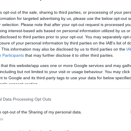
 a Királyi Napokon.
to opt-out of the sale, sharing to third parties, or processing of your per
formation for targeted advertising by us, please use the below opt-out s
vári Mézünnepet az Országzászló téren, ahol helyi
r selection. Please note that after your opt-out request is processed y
 mézeiket, mézkülönlegességeiket. Vasárnap pedig
eing interest-based ads based on personal information utilized by us or
disclosed to third parties prior to your opt-out. You may separately opt-
ek Fehérvárra, hogy látványos felvonulás mellett
losure of your personal information by third parties on the IAB’s list of
zekesfehervar.hu
.
. This information may also be disclosed by us to third parties on the
IA
elvárosba és a Szent István Mézlovagrend a mézet,
Participants
that may further disclose it to other third parties.
ódi József a Szent István Mézlovagrend nagymestere.
 that this website/app uses one or more Google services and may gath
ltatják a különböző ízvilágú mézeiket és szaktanácsokkal
including but not limited to your visit or usage behaviour. You may click 
gnépszerűbb magyar méz az akác, de szintén nagyon kedvelt
 to Google and its third-party tags to use your data for below specifi
scsökkentő hatása és boltokban nem nagyon kapható. Az
ogle consent section.
i és ez alapján lehet választani.”
l Data Processing Opt Outs
n és a Sóstó Természetvédelmi Területen a Fehérvári
képviselői megismertessék és népszerűsítsék a
o opt-out of the Sharing of my personal data.
 különböző méhészeti termékeket. A szervező Szent
In
Kárpát-medence minden részéről.