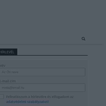
HÍRLEVÉL
Név
E-mail cím
Feliratkozom a hírlevélre és elfogadom az
adatvédelmi szabályzatot!