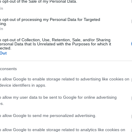
o opt-out of the Sale of my Personal Data.
ugusztus 13-án, vasárnap 15.15 órakor indul az
In
renc utcán, majd vissza az Országzászló térre
z a mézlovagavatás Magyarország újonnan
to opt-out of processing my Personal Data for Targeted
ing.
In
o opt-out of Collection, Use, Retention, Sale, and/or Sharing
esfehérvári Királyi Napok
ersonal Data that Is Unrelated with the Purposes for which it
lected.
Out
consents
o allow Google to enable storage related to advertising like cookies on
evice identifiers in apps.
Történelmi táj, amelynek minden
o allow my user data to be sent to Google for online advertising
köve mesél – megújul a tatai
s.
Angolkert
to allow Google to send me personalized advertising.
M1 bővítés: már zajlik a teljesen új
o allow Google to enable storage related to analytics like cookies on