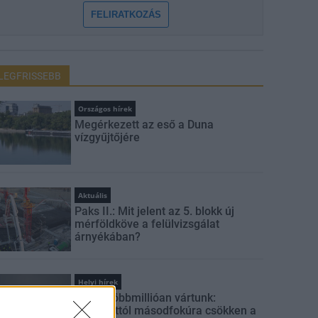
FELIRATKOZÁS
LEGFRISSEBB
Országos hírek
Megérkezett az eső a Duna
vízgyűjtőjére
Aktuális
Paks II.: Mit jelent az 5. blokk új
mérföldköve a felülvizsgálat
árnyékában?
Helyi hírek
Amire többmillióan vártunk:
szombattól másodfokúra csökken a