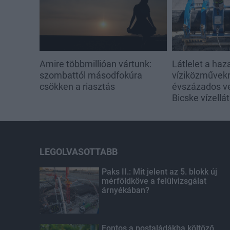
Amire többmillióan vártunk:
Látlelet a haz
szombattól másodfokúra
víziközművekrő
csökken a riasztás
évszázados v
Bicske vízellá
LEGOLVASOTTABB
Paks II.: Mit jelent az 5. blokk új
mérföldköve a felülvizsgálat
árnyékában?
Fontos a postaládákba költöző