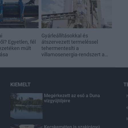
ai
Gyárleállításokkal és
l? Egyetlen, fél
átszervezett termeléssel
ezetéken múlt
tehermentesíti a
tása
villamosenergia-rendszert a
STRABAG
KIEMELT
T
Megérkezett az eső a Duna
vízgyűjtőjére
Kecskeméten is szakirányú