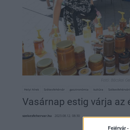
Fotó: Bácskai Ge
Helyi hírek
Székesfehérvár
gasztronómia
kultúra
Székesfehérvári
Vasárnap estig várja az
szekesfehervar.hu
2023.08.12. 08:30
Fejérvár -