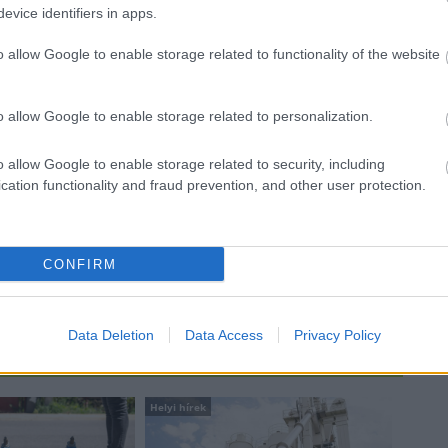
Bicske Kelet csomópont építése
evice identifiers in apps.
o allow Google to enable storage related to functionality of the website
Új gyalogosátkelők és jelzőlámpás
csomópont épül Angyalföldön
o allow Google to enable storage related to personalization.
o allow Google to enable storage related to security, including
cation functionality and fraud prevention, and other user protection.
Másfélszeresére bővítik
Hódmezővásárhely jó hírű
református iskoláját
CONFIRM
Data Deletion
Data Access
Privacy Policy
Helyi hírek