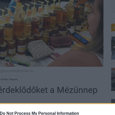
rgely/szekesfehervar.hu
 Királyi Napok
 érdeklődőket a Mézünnep
Do Not Process My Personal Information