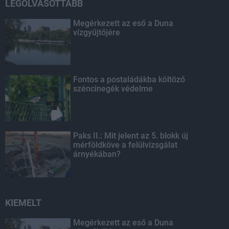
LEGOLVASOTTABB
Megérkezett az eső a Duna
vízgyűjtőjére
Fontos a postaládákba költöző
széncinegék védelme
Paks II.: Mit jelent az 5. blokk új
mérföldköve a felülvizsgálat
árnyékában?
KIEMELT
Megérkezett az eső a Duna