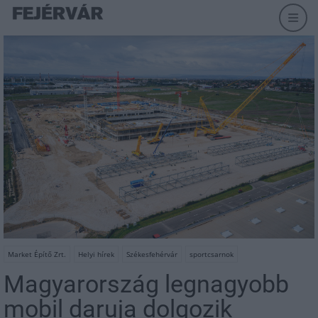
Market Építő Zrt.
Helyi hírek
Székesfehérvár
sportcsarnok
Magyarország legnagyobb
mobil daruja dolgozik