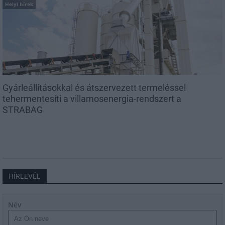
Helyi hírek
Gyárleállításokkal és átszervezett termeléssel
tehermentesíti a villamosenergia-rendszert a
STRABAG
HÍRLEVÉL
Név