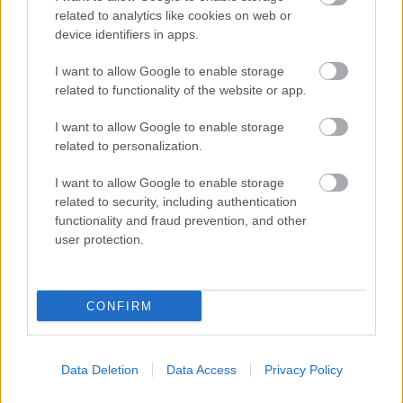
related to analytics like cookies on web or
autópálya
útépítés
M1-es autópálya
Bicske
device identifiers in apps.
M1 bővítés: már zajlik a teljesen új Bicske Kelet
csomópont építése
I want to allow Google to enable storage
related to functionality of the website or app.
Tizenegy meglévő csomópontot korszerűsít és négy új,
különszintű csomópontot hoz létre az MKIF az M1-es
I want to allow Google to enable storage
bővítésénél.
related to personalization.
Új gyalogosátkelők és jelzőlámpás
I want to allow Google to enable storage
csomópont épül Angyalföldön
related to security, including authentication
functionality and fraud prevention, and other
user protection.
Másfélszeresére bővítik
Hódmezővásárhely jó hírű református
CONFIRM
iskoláját
Data Deletion
Data Access
Privacy Policy
Látványos építési szakasz indult be a
Flórián téri felüljárón