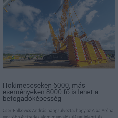
Hokimeccseken 6000, más
eseményeken 8000 fő is lehet a
befogadóképesség
Cser-Palkovics András hangsúlyozta, hogy az Alba Aréna
egy több évtizedes álom megvalósulását jelenti, és