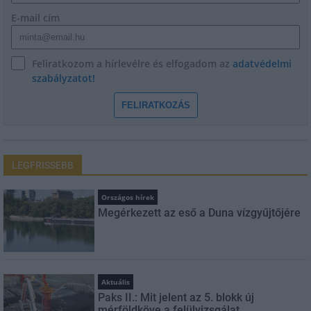
E-mail cím
Feliratkozom a hírlevélre és elfogadom az
adatvédelmi
szabályzatot!
FELIRATKOZÁS
LEGFRISSEBB
Országos hírek
Megérkezett az eső a Duna vízgyűjtőjére
Aktuális
Paks II.: Mit jelent az 5. blokk új
mérföldköve a felülvizsgálat