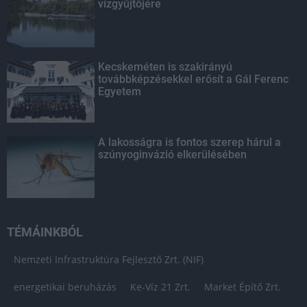
vízgyűjtőjére
Kecskeméten is szakirányú
továbbképzésekkel erősít a Gál Ferenc
Egyetem
A lakosságra is fontos szerep hárul a
szúnyoginvázió elkerülésében
TÉMÁINKBÓL
Nemzeti Infrastruktúra Fejlesztő Zrt. (NIF)
energetikai beruházás
Ke-Víz 21 Zrt.
Market Építő Zrt.