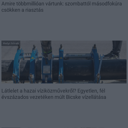
Amire többmillióan vártunk: szombattól másodfokúra
csökken a riasztás
Helyi hírek
Látlelet a hazai víziközművekről? Egyetlen, fél
évszázados vezetéken múlt Bicske vízellátása