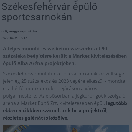
Székesfehérvár épülő
sportcsarnokán
mti, magyarepitok.hu
2022.10.03. 13:15
A teljes monolit és vasbeton vázszerkezet 90
százaléka beépítésre került a Market kivitelezésében
épülő Alba Aréna projektjében.
Székesfehérvár multifunkciós csarnokának készültsége
jelenleg 25 százalékos és 2023 végére elkészül - mondta
el a hétfői munkaterület bejáráson a város
polgármestere. Az elsősorban a jégkorongot kiszolgáló
aréna a Market Építő Zrt. kivitelezésében épül,
legutóbb
ebben a cikkben számoltunk be a projektről,
részletes galériát is közölve.