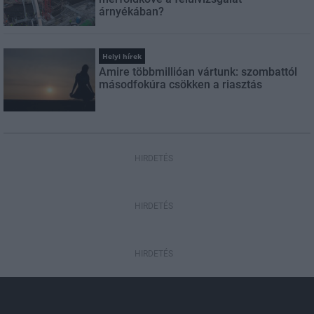
árnyékában?
Helyi hírek
Amire többmillióan vártunk: szombattól
másodfokúra csökken a riasztás
HIRDETÉS
HIRDETÉS
HIRDETÉS