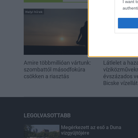
I want t
authenti
Helyi hírek
Helyi hírek
Amire többmillióan vártunk:
Látlelet a haz
szombattól másodfokúra
víziközművekrő
csökken a riasztás
évszázados v
Bicske vízellá
LEGOLVASOTTABB
Megérkezett az eső a Duna
vízgyűjtőjére