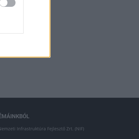
ÉMÁINKBÓL
Nemzeti Infrastruktúra Fejlesztő Zrt. (NIF)