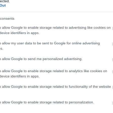
lected.
Out
Másfélszeresére bővítik
consents
Hódmezővásárhely jó hírű
református iskoláját
o allow Google to enable storage related to advertising like cookies on
evice identifiers in apps.
o allow my user data to be sent to Google for online advertising
Látványos építési szakasz indult
be a Flórián téri felüljárón
s.
to allow Google to send me personalized advertising.
t
o allow Google to enable storage related to analytics like cookies on
Paks II.: Mit jelent az 5. blokk új
mérföldköve a felülvizsgálat
evice identifiers in apps.
árnyékában?
o allow Google to enable storage related to functionality of the website
o allow Google to enable storage related to personalization.