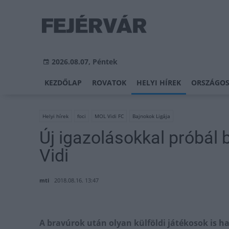
2026.08.07, Péntek
KEZDŐLAP
ROVATOK
HELYI HÍREK
ORSZÁGOS
Helyi hírek
foci
MOL Vidi FC
Bajnokok Ligája
Új igazolásokkal próbál 
Vidi
mti
2018.08.16. 13:47
A bravúrok után olyan külföldi játékosok is ha