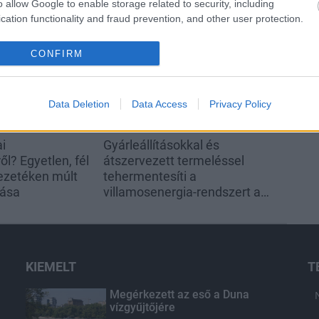
o allow Google to enable storage related to security, including
cation functionality and fraud prevention, and other user protection.
Helyi hírek
CONFIRM
Data Deletion
Data Access
Privacy Policy
ai
Gyárleállításokkal és
l? Egyetlen, fél
átszervezett termeléssel
ezetéken múlt
tehermentesíti a
tása
villamosenergia-rendszert a
STRABAG
KIEMELT
T
Megérkezett az eső a Duna
vízgyűjtőjére