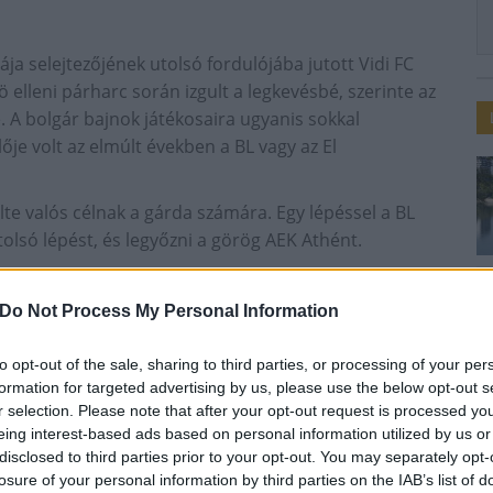
ája selejtezőjének utolsó fordulójába jutott Vidi FC
 elleni párharc során izgult a legkevésbé, szerinte az
. A bolgár bajnok játékosaira ugyanis sokkal
ője volt az elmúlt években a BL vagy az El
élte valós célnak a gárda számára. Egy lépéssel a BL
tolsó lépést, és legyőzni a görög AEK Athént.
kra vadásznak
Do Not Process My Personal Information
gy nagyon kemény időszak vár rá és munkatársaira,
to opt-out of the sale, sharing to third parties, or processing of your per
formation for targeted advertising by us, please use the below opt-out s
osok szerződtetésére. Az a cél, hogy valódi erősítést
r selection. Please note that after your opt-out request is processed y
ítani.
eing interest-based ads based on personal information utilized by us or
disclosed to third parties prior to your opt-out. You may separately opt-
Arra utalt, hogy most már olyan külföldi játékosok is
losure of your personal information by third parties on the IAB’s list of
g nem jöttek volna Magyarországra.