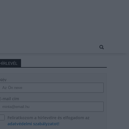
HÍRLEVÉL
Név
E-mail cím
Feliratkozom a hírlevélre és elfogadom az
adatvédelmi szabályzatot!