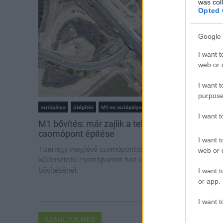
was col
Opted 
Google 
I want t
web or d
I want t
purpose
autópálya
útépítés
M1-es autópálya
Bicske
I want 
M1 bővítés: már zajlik a teljesen új Bicske Kele
csomópont építése
I want t
Tizenegy meglévő csomópontot korszerűsít és négy új,
web or d
különszintű csomópontot hoz létre az MKIF az M1-es
bővítésénél.
I want t
or app.
I want t
AJÁNLJUK MÉG