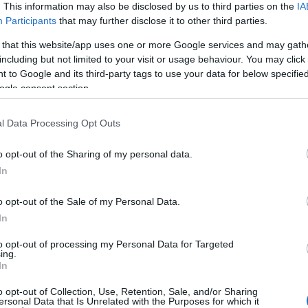
. This information may also be disclosed by us to third parties on the
IA
Participants
that may further disclose it to other third parties.
budapesti Groupama Arénában az AEK Athént
 that this website/app uses one or more Google services and may gath
, utolsó fordulójában.
including but not limited to your visit or usage behaviour. You may click 
 to Google and its third-party tags to use your data for below specifi
ogle consent section.
 28-án játsszák, szintén 21 órakor a görög
l Data Processing Opt Outs
o opt-out of the Sharing of my personal data.
In
o opt-out of the Sale of my Personal Data.
In
to opt-out of processing my Personal Data for Targeted
ing.
In
Új gyalogosátkelők és jelzőlámpás
csomópont épül Angyalföldön
o opt-out of Collection, Use, Retention, Sale, and/or Sharing
ersonal Data that Is Unrelated with the Purposes for which it