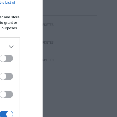
riasztás
B’s List of
er and store
to grant or
HIRDETÉS
ed purposes
HIRDETÉS
HIRDETÉS