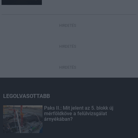
HIRDETÉS
HIRDETÉS
HIRDETÉS
LEGOLVASOTTABB
Paks II.: Mit jelent az 5. blokk új
mérföldköve a felülvizsgálat
árnyékában?