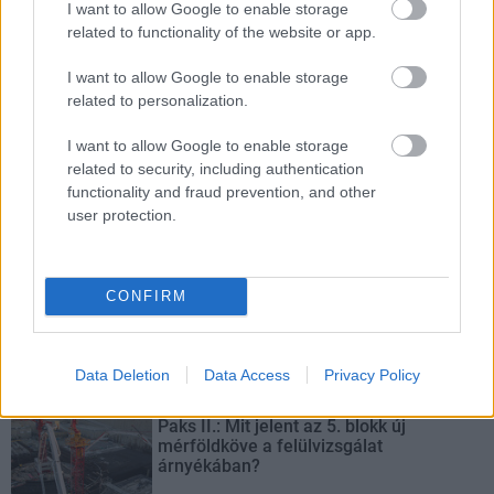
bővítésénél.
I want to allow Google to enable storage
related to functionality of the website or app.
Új gyalogosátkelők és jelzőlámpás
I want to allow Google to enable storage
csomópont épül Angyalföldön
related to personalization.
I want to allow Google to enable storage
related to security, including authentication
Másfélszeresére bővítik
functionality and fraud prevention, and other
Hódmezővásárhely jó hírű református
user protection.
iskoláját
CONFIRM
Látványos építési szakasz indult be a
Flórián téri felüljárón
Data Deletion
Data Access
Privacy Policy
Paks II.: Mit jelent az 5. blokk új
mérföldköve a felülvizsgálat
árnyékában?