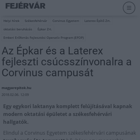
Helyi hírek
Székesfehérvár
Corvinus Egyetem
Laterex Építő Zrt.
oktatási beruházás
Épkar Zrt.
Emberi Erőforrás Fejlesztési Operatív Program (EFOP)
Az Épkar és a Laterex
fejleszti csúcsszínvonalra a
Corvinus campusát
magyarepitok.hu
2018.02.06. 12:09
Egy egykori laktanya komplett felújításával kapnak
modern oktatási épületet a székesfehérvári
hallgatók.
Elindul a Corvinus Egyetem székesfehérvári campusának