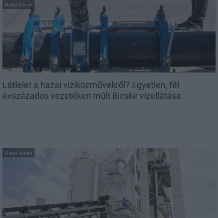
Helyi hírek
Látlelet a hazai víziközművekről? Egyetlen, fél
évszázados vezetéken múlt Bicske vízellátása
Helyi hírek