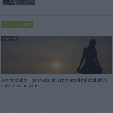
AJÁNLJUK MÉG
Helyi hírek
Amire többmillióan vártunk: szombattól másodfokúra
csökken a riasztás