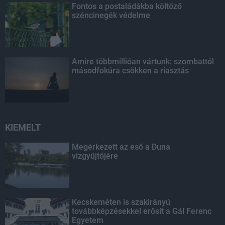
Fontos a postaládákba költöző
széncinegék védelme
Amire többmillióan vártunk: szombattól
másodfokúra csökken a riasztás
KIEMELT
Megérkezett az eső a Duna
vízgyűjtőjére
Kecskeméten is szakirányú
továbbképzésekkel erősít a Gál Ferenc
Egyetem