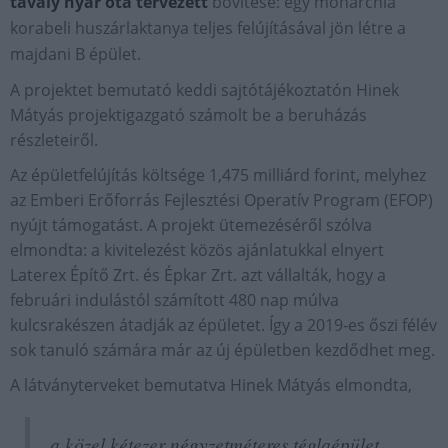
tavaly nyár óta tervezett
bővítése:
egy monarchia
korabeli huszárlaktanya teljes felújításával jön létre a
majdani B épület.
A projektet bemutató keddi sajtótájékoztatón Hinek
Mátyás projektigazgató számolt be a beruházás
részleteiről.
Az épületfelújítás költsége 1,475 milliárd forint, melyhez
az Emberi Erőforrás Fejlesztési Operatív Program (EFOP)
nyújt támogatást. A projekt ütemezéséről szólva
elmondta: a kivitelezést közös ajánlatukkal elnyert
Laterex Építő Zrt. és Épkar Zrt. azt vállalták, hogy a
februári indulástól számított 480 nap múlva
kulcsrakészen átadják az épületet. Így a 2019-es őszi félév
sok tanuló számára már az új épületben kezdődhet meg.
A látványterveket bemutatva Hinek Mátyás elmondta,
a közel kétezer négyzetméteres téglaépület