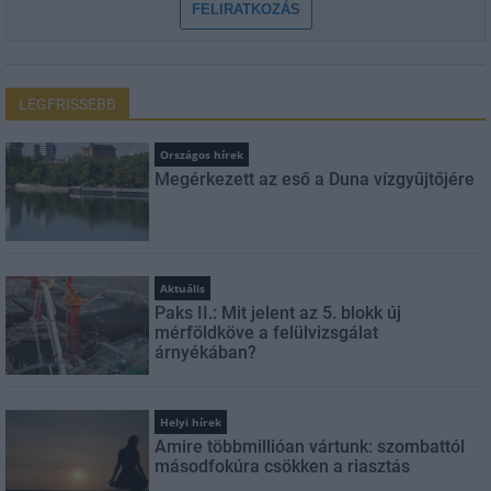
FELIRATKOZÁS
LEGFRISSEBB
Országos hírek
Megérkezett az eső a Duna vízgyűjtőjére
Aktuális
Paks II.: Mit jelent az 5. blokk új
mérföldköve a felülvizsgálat
árnyékában?
Helyi hírek
Amire többmillióan vártunk: szombattól
másodfokúra csökken a riasztás