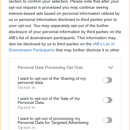
section to confirm your selection. Please note that after your
opt-out request is processed you may continue seeing
interest-based ads based on personal information utilized by
us or personal information disclosed to third parties prior to
your opt-out. You may separately opt-out of the further
disclosure of your personal information by third parties on the
IAB’s list of downstream participants. This information may
also be disclosed by us to third parties on the
IAB’s List of
Downstream Participants
that may further disclose it to other
third parties.
Please note that this website/app uses one or more Google
Personal Data Processing Opt Outs
services and may gather and store information including but
Helyi hírek
Székesfehérvár
Corvinus Egyetem
Laterex Építő Zrt.
not limited to your visit or usage behaviour. You may click to
I want to opt-out of the Sharing of my
personal data.
grant or deny consent to Google and its third-party tags to
oktatási beruházás
Épkar Zrt.
Opted In
use your data for below specified purposes in below Google
Emberi Erőforrás Fejlesztési Operatív Program (EFOP)
consent section.
I want to opt-out of the Sale of my
Personal Data.
Opted In
I want to opt-out of processing my
Personal Data for Targeted Advertising.
Opted In