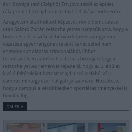
és Hőszolgáltató (Széphő) Zrt. jóvoltából az épület
rákapcsolódik majd a város távhőellátási rendszerére.
Az egyetem által indított képzések rövid bemutatása
után Szántó Zoltán rektorhelyettes hangsúlyozta, hogy a
budapesti és a székesfehérvári képzést az egyetem
vezetése egyenrangúnak tekinti, tehát sehol nem
engednek az oktatás színvonalából. Ehhez
természetesen az infrastruktúra is hozzájárul, így a
rektorhelyettes reményét fejezte ki, hogy az új épület
kiváló feltételeket biztosít majd a székesfehérvári
campus mintegy ezer hallgatója számára. Hozzátette,
hogy a campus a későbbiekben sportlétesítményekkel is
bővülni fog.
GALÉRIA