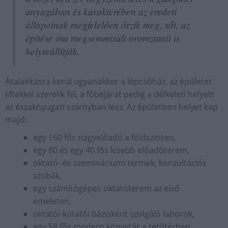
anyagában és karakterében az eredeti
állapotnak megfelelően őrzik meg, sőt, az
építése óta megsemmisült oromzatait is
helyreállítják.
Átalakításra kerül ugyanakkor a lépcsőház, az épületet
liftekkel szerelik fel, a főbejárat pedig a délkeleti helyett
az északnyugati szárnyban lesz. Az épületben helyet kap
majd:
egy 160 fős nagyelőadó a földszinten,
egy 80 és egy 40 fős kisebb előadóterem,
oktató- és szemináriumi termek, konzultációs
szobák,
egy számítógépes oktatóterem az első
emeleten,
oktatói-kutatói bázisként szolgáló laborok,
egy 58 fős modern könyvtár a tetőtérben.