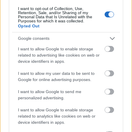
MAGYAR ÉPÍTŐK
I want to opt-out of Collection, Use,
Retention, Sale, and/or Sharing of my
Personal Data that Is Unrelated with the
Útépítés
Purposes for which it was collected.
Opted Out
Google consents
I want to allow Google to enable storage
related to advertising like cookies on web or
device identifiers in apps.
I want to allow my user data to be sent to
Google for online advertising purposes.
I want to allow Google to send me
autópálya
útépítés
M1-es autópálya
Bicske
personalized advertising.
M1 bővítés: már zajlik a teljesen új Bicske Kelet
I want to allow Google to enable storage
csomópont építése
related to analytics like cookies on web or
Tizenegy meglévő csomópontot korszerűsít és négy új,
device identifiers in apps.
különszintű csomópontot hoz létre az MKIF az M1-es