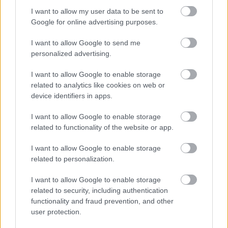
I want to allow my user data to be sent to
Gyárleállításokkal és átszervezett termeléssel
Google for online advertising purposes.
tehermentesíti a villamosenergia-rendszert a
STRABAG
I want to allow Google to send me
personalized advertising.
I want to allow Google to enable storage
related to analytics like cookies on web or
device identifiers in apps.
HÍRLEVÉL
I want to allow Google to enable storage
related to functionality of the website or app.
Név
I want to allow Google to enable storage
related to personalization.
E-mail cím
I want to allow Google to enable storage
related to security, including authentication
Feliratkozom a hírlevélre és elfogadom az
adatvédelmi
functionality and fraud prevention, and other
szabályzatot!
user protection.