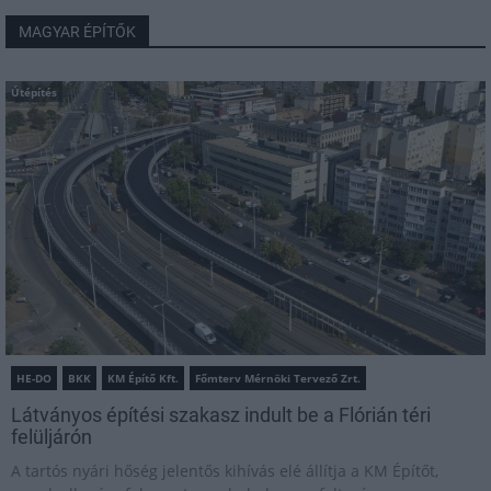
MAGYAR ÉPÍTŐK
Útépítés
HE-DO
BKK
KM Építő Kft.
Főmterv Mérnöki Tervező Zrt.
Látványos építési szakasz indult be a Flórián téri
felüljárón
A tartós nyári hőség jelentős kihívás elé állítja a KM Építőt,