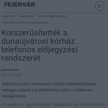
Helyi hírek
Dunaújváros
telefonos ügyfélszolgálat
Szent Pantaleon Kórház-Rendelőintézet
Korszerűsítették a
dunaújvárosi kórház
telefonos előjegyzési
rendszerét
pantaleon.hu
2016.12.27. 19:41
Ezáltal a Szent Pantaleon Kórház-Rendelőintézet
betegei számára is elérhetővé válik a telefonos
szolgáltatás.
A telefonos ügyfélszolgálat kialakításának köszönhetően