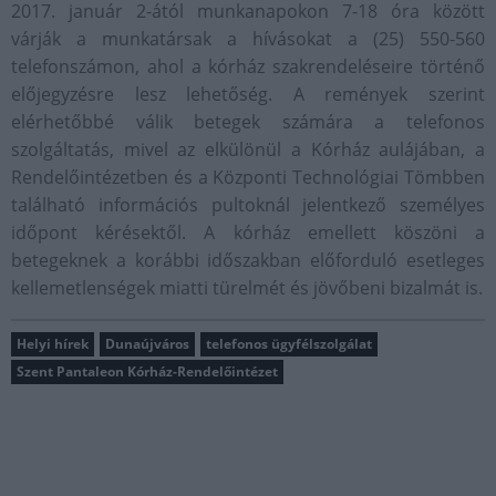
2017. január 2-ától munkanapokon 7-18 óra között
várják a munkatársak a hívásokat a (25) 550-560
telefonszámon, ahol a kórház szakrendeléseire történő
előjegyzésre lesz lehetőség. A remények szerint
elérhetőbbé válik betegek számára a telefonos
szolgáltatás, mivel az elkülönül a Kórház aulájában, a
Rendelőintézetben és a Központi Technológiai Tömbben
található információs pultoknál jelentkező személyes
időpont kérésektől. A kórház emellett köszöni a
betegeknek a korábbi időszakban előforduló esetleges
kellemetlenségek miatti türelmét és jövőbeni bizalmát is.
Helyi hírek
Dunaújváros
telefonos ügyfélszolgálat
Szent Pantaleon Kórház-Rendelőintézet