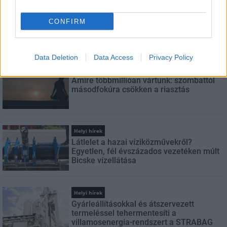
FELIRATKOZÁS
CONFIRM
LEGFRISSEBB
Data Deletion
Data Access
Privacy Policy
Helyi hírek
Amire többmillióan vártunk: szombattól
másodfokúra csökken a riasztás
Helyi hírek
Látlelet a hazai víziközművekről?
Egyetlen, fél évszázados vezetéken múlt
Bicske vízellátása
Helyi hírek
Gyárleállításokkal és átszervezett
termeléssel tehermentesíti a
villamosenergia-rendszert a STRABAG