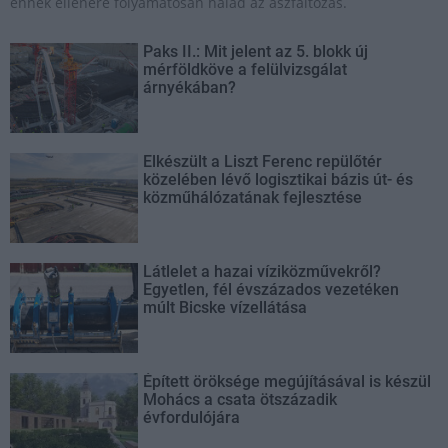
ennek ellenére folyamatosan halad az aszfaltozás.
Paks II.: Mit jelent az 5. blokk új
mérföldköve a felülvizsgálat
árnyékában?
Elkészült a Liszt Ferenc repülőtér
közelében lévő logisztikai bázis út- és
közműhálózatának fejlesztése
Látlelet a hazai víziközművekről?
Egyetlen, fél évszázados vezetéken
múlt Bicske vízellátása
Épített öröksége megújításával is készül
Mohács a csata ötszázadik
évfordulójára