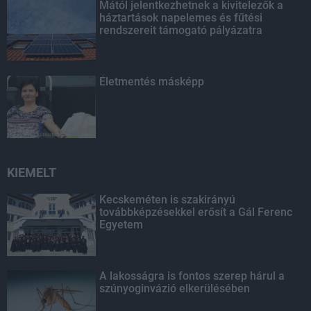
Mától jelentkezhetnek a kivitelezők a
háztartások napelemes és fűtési
rendszereit támogató pályázatra
Életmentés másképp
KIEMELT
Kecskeméten is szakirányú
továbbképzésekkel erősít a Gál Ferenc
Egyetem
A lakosságra is fontos szerep hárul a
szúnyoginvázió elkerülésében