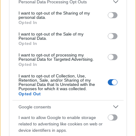
Please note that this website/app uses one or more Google
Helyi hírek
Personal Data Processing Opt Outs
services and may gather and store information including but
not limited to your visit or usage behaviour. You may click to
I want to opt-out of the Sharing of my
personal data.
grant or deny consent to Google and its third-party tags to
Opted In
use your data for below specified purposes in below Google
consent section.
I want to opt-out of the Sale of my
Personal Data.
Opted In
Látlelet a hazai víziközművekről? Egyetlen, fél
I want to opt-out of processing my
évszázados vezetéken múlt Bicske vízellátása
Personal Data for Targeted Advertising.
Opted In
I want to opt-out of Collection, Use,
Retention, Sale, and/or Sharing of my
Personal Data that Is Unrelated with the
Purposes for which it was collected.
Opted Out
Helyi hírek
Google consents
I want to allow Google to enable storage
related to advertising like cookies on web or
device identifiers in apps.