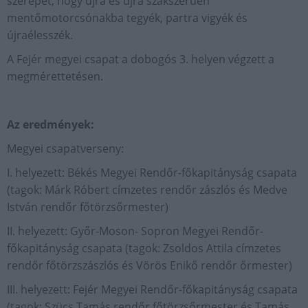
szerepét, hogy újra és újra szakszerűen
mentőmotorcsónakba tegyék, partra vigyék és
újraélesszék.
A Fejér megyei csapat a dobogós 3. helyen végzett a
megmérettetésen.
Az eredmények:
Megyei csapatverseny:
I. helyezett: Békés Megyei Rendőr-főkapitányság csapata
(tagok: Márk Róbert címzetes rendőr zászlós és Medve
István rendőr főtörzsőrmester)
II. helyezett: Győr-Moson- Sopron Megyei Rendőr-
főkapitányság csapata (tagok: Zsoldos Attila címzetes
rendőr főtörzszászlós és Vörös Enikő rendőr őrmester)
III. helyezett: Fejér Megyei Rendőr-főkapitányság csapata
(tagok: Szücs Tamás rendőr főtörzsőrmester és Tamás