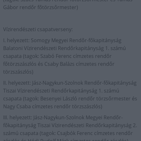
Gábor rendőr főtörzsőrmester)
Vízirendészeti csapatverseny:
I. helyezett: Somogy Megyei Rendőr-főkapitányság
Balatoni Vízirendészeti Rendőrkapitányság 1. számú
csapata (tagok: Szabó Ferenc címzetes rendőr
főtörzszászlós és Csaby Balázs címzetes rendőr
törzszászlós)
II. helyezett: Jász-Nagykun-Szolnok Rendőr-főkapitányság
Tiszai Vízirendészeti Rendőrkapitányság 1. számú
csapata (tagok: Besenyei László rendőr törzsőrmester és
Nagy Csaba címzetes rendőr törzszászlós)
III. helyezett: Jász-Nagykun-Szolnok Megyei Rendőr-
főkapitányság Tiszai Vízirendészeti Rendőrkapitányság 2.
számú csapata (tagok: Csajbók Ferenc címzetes rendőr
zászlós és Hódi Rudolf Márk címzetes rendőr zászlós)