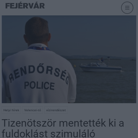
Helyi hírek
Velencei-tó
vízirendészet
Tizenötször mentették ki a
fuldoklást szimuláló