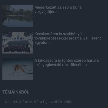
Megérkezett az eső a Duna
vízgyűjtőjére
Kecskeméten is szakirányú
továbbképzésekkel erősít a Gál Ferenc
Egyetem
A lakosságra is fontos szerep hárul a
szúnyoginvázió elkerülésében
TÉMÁINKBÓL
Nemzeti Infrastruktúra Fejlesztő Zrt. (NIF)