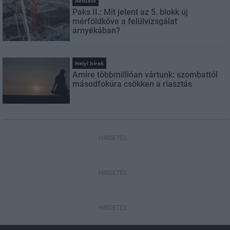
Aktuális
Paks II.: Mit jelent az 5. blokk új
mérföldköve a felülvizsgálat
árnyékában?
Helyi hírek
Amire többmillióan vártunk: szombattól
másodfokúra csökken a riasztás
HIRDETÉS
HIRDETÉS
HIRDETÉS