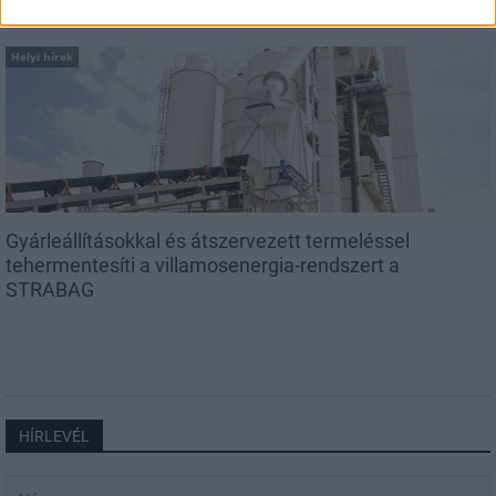
Helyi hírek
Gyárleállításokkal és átszervezett termeléssel
tehermentesíti a villamosenergia-rendszert a
STRABAG
HÍRLEVÉL