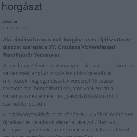
horgászt
police.hu
2016.09.08. 11:29
Aki ráadásul nem is volt horgász, csak eljátszotta az
áldozat szerepét a XV. Országos Vízirendészeti
Rendőrjárőr Versenyen.
A gárdonyi Velencei-tavi Vízi Sportiskola adott otthont a
versenynek, ahol az ország legjobb vízirendőrei
mérkőztek meg egymással. A versenyt 15 csapat
részvételével bonyolították le, amelynek során a
versenyzőknek elméleti és gyakorlati tudásukról is
számot kellett adni.
A leglátványosabb feladat kétségkívül a vízből mentési és
újraélesztési feladatok végrehajtása volt. Nem volt
könnyű dolga annak a rendőrnek, aki vállalta az áldozat