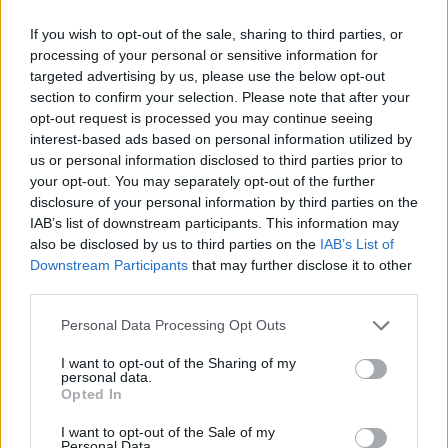
If you wish to opt-out of the sale, sharing to third parties, or
processing of your personal or sensitive information for
Belváros-Lipótváros
játszótér
targeted advertising by us, please use the below opt-out
Város-Teampannon Kereskedelmi és Szolgáltató Kft.
parkfelújítás
section to confirm your selection. Please note that after your
opt-out request is processed you may continue seeing
Újragondolják Lipótváros rejtett, zöld parkját
interest-based ads based on personal information utilized by
Indulhat a Honvéd tér megújításának tervezése, ahol a
us or personal information disclosed to third parties prior to
klímatudatos gondolkodás és a helyi identitás erősítése kerül a
your opt-out. You may separately opt-out of the further
középpontba.
disclosure of your personal information by third parties on the
IAB’s list of downstream participants. This information may
Történelmi táj, amelynek minden köve
also be disclosed by us to third parties on the
IAB’s List of
mesél – megújul a tatai Angolkert
Downstream Participants
that may further disclose it to other
third parties.
Please note that this website/app uses one or more Google
Personal Data Processing Opt Outs
services and may gather and store information including but
M1 bővítés: már zajlik a teljesen új
not limited to your visit or usage behaviour. You may click to
I want to opt-out of the Sharing of my
Bicske Kelet csomópont építése
personal data.
grant or deny consent to Google and its third-party tags to
Opted In
use your data for below specified purposes in below Google
consent section.
I want to opt-out of the Sale of my
Personal Data.