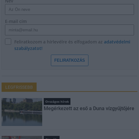
Név
E-mail cím
Feliratkozom a hírlevélre és elfogadom az
adatvédelmi
szabályzatot!
FELIRATKOZÁS
LEGFRISSEBB
Országos hírek
Megérkezett az eső a Duna vízgyűjtőjére