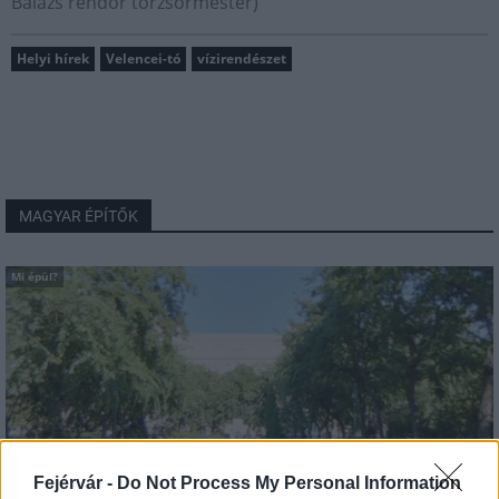
Balázs rendőr törzsőrmester)
Helyi hírek
Velencei-tó
vízirendészet
MAGYAR ÉPÍTŐK
Mi épül?
Fejérvár -
Do Not Process My Personal Information