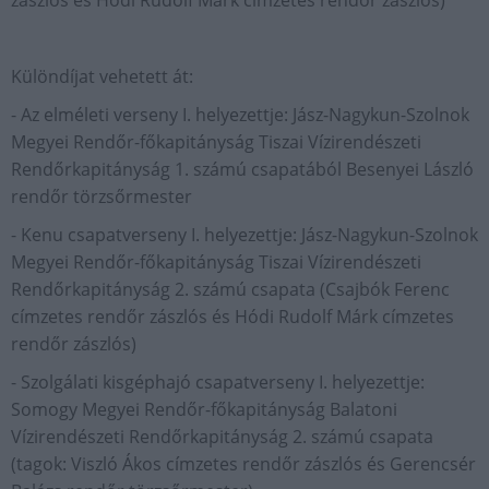
Különdíjat vehetett át:
- Az elméleti verseny I. helyezettje: Jász-Nagykun-Szolnok
Megyei Rendőr-főkapitányság Tiszai Vízirendészeti
Rendőrkapitányság 1. számú csapatából Besenyei László
rendőr törzsőrmester
- Kenu csapatverseny I. helyezettje: Jász-Nagykun-Szolnok
Megyei Rendőr-főkapitányság Tiszai Vízirendészeti
Rendőrkapitányság 2. számú csapata (Csajbók Ferenc
címzetes rendőr zászlós és Hódi Rudolf Márk címzetes
rendőr zászlós)
- Szolgálati kisgéphajó csapatverseny I. helyezettje:
Somogy Megyei Rendőr-főkapitányság Balatoni
Vízirendészeti Rendőrkapitányság 2. számú csapata
(tagok: Viszló Ákos címzetes rendőr zászlós és Gerencsér