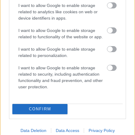
I want to allow Google to enable storage
related to analytics like cookies on web or
Amire többmillióan vártunk: szombattól másodfokúra
device identifiers in apps.
csökken a riasztás
I want to allow Google to enable storage
related to functionality of the website or app.
I want to allow Google to enable storage
related to personalization.
Helyi hírek
I want to allow Google to enable storage
related to security, including authentication
functionality and fraud prevention, and other
user protection.
Látlelet a hazai víziközművekről? Egyetlen, fél
CONFIRM
évszázados vezetéken múlt Bicske vízellátása
Data Deletion
Data Access
Privacy Policy