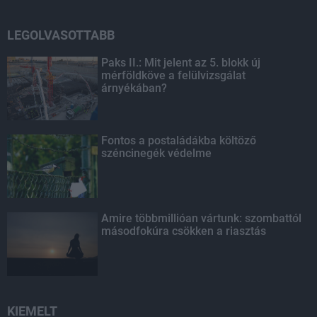
LEGOLVASOTTABB
Paks II.: Mit jelent az 5. blokk új
mérföldköve a felülvizsgálat
árnyékában?
Fontos a postaládákba költöző
széncinegék védelme
Amire többmillióan vártunk: szombattól
másodfokúra csökken a riasztás
KIEMELT