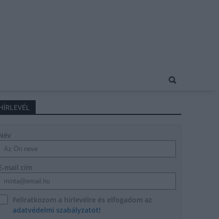
HÍRLEVÉL
Név
E-mail cím
Feliratkozom a hírlevélre és elfogadom az
adatvédelmi szabályzatot!