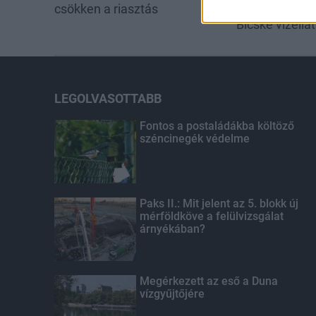
csökken a riasztás
évszázados v
Bicske vízellá
LEGOLVASOTTABB
Fontos a postaládákba költöző
széncinegék védelme
Paks II.: Mit jelent az 5. blokk új
mérföldköve a felülvizsgálat
árnyékában?
Megérkezett az eső a Duna
vízgyűjtőjére