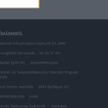
ÉMÁINKBÓL
Nemzeti Infrastruktúra Fejlesztő Zrt. (NIF)
energetikai beruházás
Ke-Víz 21 Zrt.
Market Építő Zrt.
műemlékfelújítás
Terület- és Településfejlesztési Operatív Program
(TOP)
Liszt Ferenc repülőtér
ZÁÉV Építőipari Zrt.
kórházfejlesztés
iroda
Terrán Tetőcserép Gyártó Kft.
szennyvíz