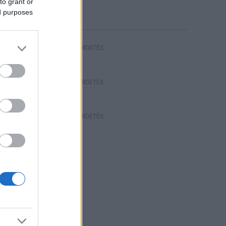
to grant or
riasztás
ed purposes
HIRDETÉS
HIRDETÉS
HIRDETÉS