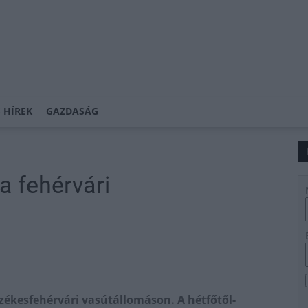
 HÍREK
GAZDASÁG
a fehérvári
ékesfehérvári vasútállomáson. A hétfőtől-