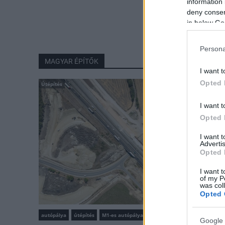
information 
deny consent
in below Go
Persona
MAGYAR ÉPÍTŐK
I want t
Opted 
Útépítés
I want t
Opted 
I want 
Advertis
Opted 
I want t
of my P
was col
Opted 
autópálya
útépítés
M1-es autópálya
Bicske
Google 