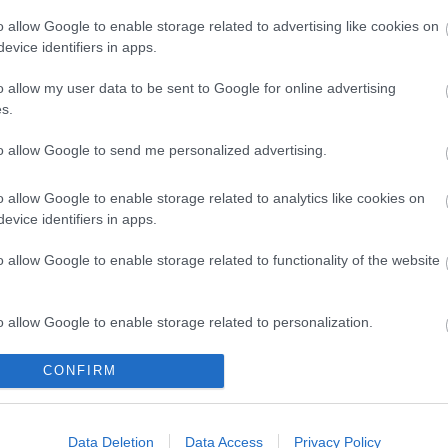
t
o allow Google to enable storage related to advertising like cookies on
Paks II.: Mit jelent az 5. blokk új
evice identifiers in apps.
mérföldköve a felülvizsgálat
árnyékában?
o allow my user data to be sent to Google for online advertising
s.
to allow Google to send me personalized advertising.
o allow Google to enable storage related to analytics like cookies on
evice identifiers in apps.
Helyi hírek
o allow Google to enable storage related to functionality of the website
o allow Google to enable storage related to personalization.
o allow Google to enable storage related to security, including
CONFIRM
cation functionality and fraud prevention, and other user protection.
ai
Gyárleállításokkal és
l? Egyetlen, fél
átszervezett termeléssel
Data Deletion
Data Access
Privacy Policy