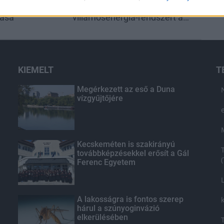
ezetéken múlt
tehermentesíti a
tása
villamosenergia-rendszert a
STRABAG
KIEMELT
T
Megérkezett az eső a Duna
vízgyűjtőjére
Kecskeméten is szakirányú
továbbképzésekkel erősít a Gál
Ferenc Egyetem
A lakosságra is fontos szerep
hárul a szúnyoginvázió
elkerülésében