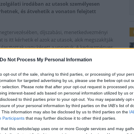
lszolgálati irodában az utasok személyesen
rhetnek, és átvehetik a vonaton felejtett
s megtervezésében, díjszabási, menetkedvezményi
 is itt kérhetik el azok az utasok, akik megszakítják
ulasztottak vagy késett a vonatuk. A kedvezményes
 megrendelése és átvétele is az utascentrumban
Do Not Process My Personal Information
eleket is itt fogadja, sőt a talált tárgyakat is itt kezeli
to opt-out of the sale, sharing to third parties, or processing of your per
formation for targeted advertising by us, please use the below opt-out s
r selection. Please note that after your opt-out request is processed y
 utascsarnoka július végén nyílt meg, a jegypénztárak
eing interest-based ads based on personal information utilized by us or
i kasszák hajnali 2 óra 50-től éjfélig, a nemzetközi
disclosed to third parties prior to your opt-out. You may separately opt-
k nyitva mindennap. Az e-Ticket jegyátvételi
losure of your personal information by third parties on the IAB’s list of
. This information may also be disclosed by us to third parties on the
IA
Participants
that may further disclose it to other third parties.
 that this website/app uses one or more Google services and may gath