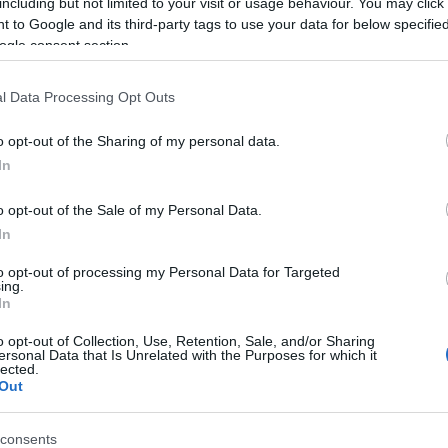
including but not limited to your visit or usage behaviour. You may click 
 to Google and its third-party tags to use your data for below specifi
ogle consent section.
l Data Processing Opt Outs
o opt-out of the Sharing of my personal data.
Új gyalogosátkelők és jelzőlámpás
In
csomópont épül Angyalföldön
o opt-out of the Sale of my Personal Data.
In
to opt-out of processing my Personal Data for Targeted
Másfélszeresére bővítik
ing.
Hódmezővásárhely jó hírű
In
református iskoláját
o opt-out of Collection, Use, Retention, Sale, and/or Sharing
ersonal Data that Is Unrelated with the Purposes for which it
lected.
Látványos építési szakasz indult
Out
be a Flórián téri felüljárón
consents