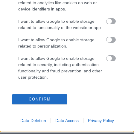
related to analytics like cookies on web or
device identifiers in apps.
I want to allow Google to enable storage
related to functionality of the website or app.
I want to allow Google to enable storage
related to personalization.
MKIF: a koncessziós szerződés érvényes, a
fejlesztések folytatásához mielőbbi állami döntések
I want to allow Google to enable storage
szükségesek
related to security, including authentication
functionality and fraud prevention, and other
user protection.
CONFIRM
HÍRLEVÉL
Név
Data Deletion
Data Access
Privacy Policy