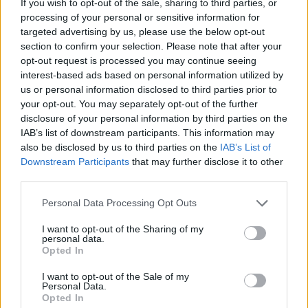
If you wish to opt-out of the sale, sharing to third parties, or
processing of your personal or sensitive information for
targeted advertising by us, please use the below opt-out
A tengerfenék alatt négy óriáskábellel
section to confirm your selection. Please note that after your
kötik össze Spanyolország és
opt-out request is processed you may continue seeing
Franciaország villamosenergia-
interest-based ads based on personal information utilized by
hálózatát
us or personal information disclosed to third parties prior to
your opt-out. You may separately opt-out of the further
disclosure of your personal information by third parties on the
IAB’s list of downstream participants. This information may
also be disclosed by us to third parties on the
IAB’s List of
AJÁNLJUK MÉG
Downstream Participants
that may further disclose it to other
third parties.
Helyi hírek
Please note that this website/app uses one or more Google
Personal Data Processing Opt Outs
services and may gather and store information including but
not limited to your visit or usage behaviour. You may click to
I want to opt-out of the Sharing of my
personal data.
grant or deny consent to Google and its third-party tags to
Opted In
use your data for below specified purposes in below Google
consent section.
I want to opt-out of the Sale of my
Personal Data.
Opted In
Gyárleállításokkal és átszervezett termeléssel