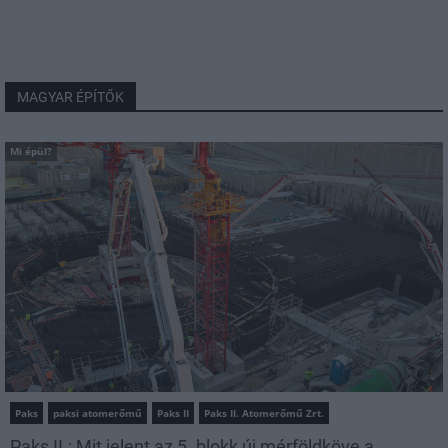
MAGYAR ÉPÍTŐK
Mi épül?
Paks
paksi atomerőmű
Paks II
Paks II. Atomerőmű Zrt.
Paks II.: Mit jelent az 5. blokk új mérföldköve a