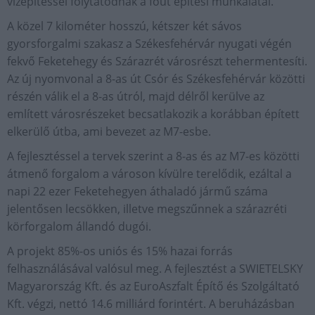
vízépítéssel folytatódnak a főút építési munkálatai.
A közel 7 kilométer hosszú, kétszer két sávos
gyorsforgalmi szakasz a Székesfehérvár nyugati végén
fekvő Feketehegy és Szárazrét városrészt tehermentesíti.
Az új nyomvonal a 8-as út Csór és Székesfehérvár közötti
részén válik el a 8-as útról, majd délről kerülve az
említett városrészeket becsatlakozik a korábban épített
elkerülő útba, ami bevezet az M7-esbe.
A fejlesztéssel a tervek szerint a 8-as és az M7-es közötti
átmenő forgalom a városon kívülre terelődik, ezáltal a
napi 22 ezer Feketehegyen áthaladó jármű száma
jelentősen lecsökken, illetve megszűnnek a szárazréti
körforgalom állandó dugói.
A projekt 85%-os uniós és 15% hazai forrás
felhasználásával valósul meg. A fejlesztést a SWIETELSKY
Magyarország Kft. és az EuroAszfalt Építő és Szolgáltató
Kft. végzi, nettó 14.6 milliárd forintért. A beruházásban