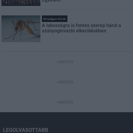
Országos hírek
A lakosságra is fontos szerep hárul a
szúnyoginvázió elkerülésében
HIRDETÉS
HIRDETÉS
HIRDETÉS
LEGOLVASOTTABB