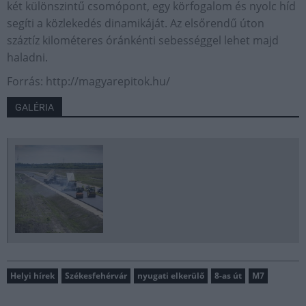
két különszintű csomópont, egy körfogalom és nyolc híd
segíti a közlekedés dinamikáját. Az elsőrendű úton
száztíz kilométeres óránkénti sebességgel lehet majd
haladni.
Forrás: http://magyarepitok.hu/
GALÉRIA
Helyi hírek
Székesfehérvár
nyugati elkerülő
8-as út
M7