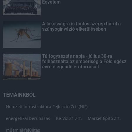
Egyetem
A lakosságra is fontos szerep hárul a
szúnyoginvázió elkerülésében
Túlfogyasztás napja - július 30-ra
felhasználta az emberiség a Föld egész
évre elegendő erőforrásait
TÉMÁINKBÓL
Nemzeti Infrastruktúra Fejlesztő Zrt. (NIF)
energetikai beruházás
Ke-Víz 21 Zrt.
Market Építő Zrt.
műemlékfelújítás