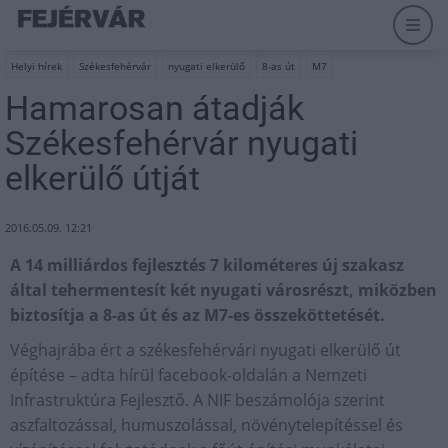
Helyi hírek
Székesfehérvár
nyugati elkerülő
8-as út
M7
Hamarosan átadják
Székesfehérvár nyugati
elkerülő útját
2016.05.09. 12:21
A 14 milliárdos fejlesztés 7 kilométeres új szakasz
által tehermentesít két nyugati városrészt, miközben
biztosítja a 8-as út és az M7-es összeköttetését.
Véghajrába ért a székesfehérvári nyugati elkerülő út
építése – adta hírül facebook-oldalán a Nemzeti
Infrastruktúra Fejlesztő. A NIF beszámolója szerint
aszfaltozással, humuszolással, növénytelepítéssel és