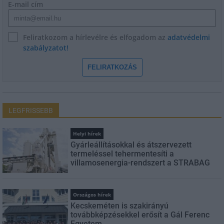
E-mail cím
Feliratkozom a hírlevélre és elfogadom az
adatvédelmi
szabályzatot!
FELIRATKOZÁS
LEGFRISSEBB
Helyi hírek
Gyárleállításokkal és átszervezett
termeléssel tehermentesíti a
villamosenergia-rendszert a STRABAG
Országos hírek
Kecskeméten is szakirányú
továbbképzésekkel erősít a Gál Ferenc
Egyetem