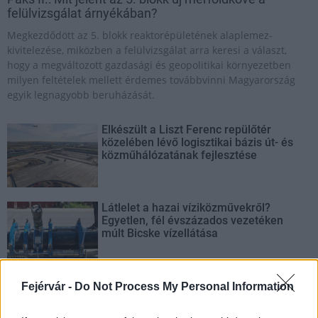
felülvizsgálat árnyékában?
Megkezdődött az 5. blokk reaktorépületének alaplemez-
kivitelezése, miközben a felülvizsgálat arra keresi a választ,
hogy a megváltozott gazdasági és geopolitikai környezetben
milyen feltételek mellett érdemes továbbvinni Magyarország
egyik legnagyobb beruházását.
Elkészült a Liszt Ferenc repülőtér
közelében lévő logisztikai bázis út- és
közműhálózatának fejlesztése
Látlelet a hazai víziközművekről?
Egyetlen, fél évszázados vezetéken
múlt Bicske vízellátása
Épített öröksége megújításával is készül
Fejérvár -
Do Not Process My Personal Information
Mohács a csata ötszázadik
évfordulójára