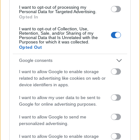
tehermentesíti a villamosenergia-rendszert a
I want to opt-out of processing my
Personal Data for Targeted Advertising.
STRABAG
Opted In
I want to opt-out of Collection, Use,
Retention, Sale, and/or Sharing of my
Personal Data that Is Unrelated with the
Purposes for which it was collected.
Helyi hírek
Opted Out
Google consents
I want to allow Google to enable storage
related to advertising like cookies on web or
device identifiers in apps.
M1: a hőségben is folytatódik a 160-180 fokos aszfalt
I want to allow my user data to be sent to
terítése a Torbágyi úton
Google for online advertising purposes.
I want to allow Google to send me
personalized advertising.
I want to allow Google to enable storage
Helyi hírek