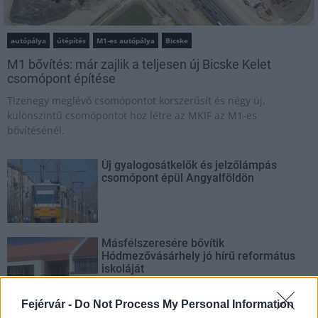
autópálya
útépítés
M1-es autópálya
Bicske
M1 bővítés: már zajlik a teljesen új Bicske Kelet
csomópont építése
Tizenegy meglévő csomópontot korszerűsít és négy új,
különszintű csomópontot hoz létre az MKIF az M1-es
bővítésénél.
Új gyalogosátkelők és jelzőlámpás
csomópont épül Angyalföldön
Másfélszeresére bővítik
Hódmezővásárhely jó hírű református
iskoláját
Fejérvár -
Do Not Process My Personal Information