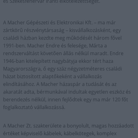
és Székesfehérvár iránti elkötelezettségét.
A Macher Gépészeti és Elektronikai Kft. – ma már
zártkörű részvénytársaság – kisvállalkozásként, egy
családi házban kezdte meg működését három fővel
1991-ben. Macher Endre és felesége, Márta a
rendszerváltást követően állás nélkül maradt. Endre
1946-ban kitelepített nagybátyja ekkor tért haza
Magyarországra, ő egy száz négyzetméteres családi
házat biztosított alaptőkeként a vállalkozás
elindításához. A Macher házaspár a tudását és az
akaratát adta, bérmunkával indultak egyetlen eszköz és
berendezés nélkül, innen fejlődtek egy ma már 120 főt
foglalkoztató vállalkozássá.
A Macher Zt. szakterülete a bonyolult, magas hozzáadott
értéket képviselő kábelek, kábelkötegek, komplex