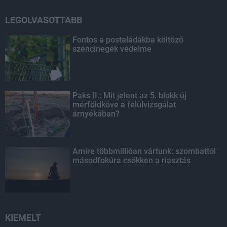
LEGOLVASOTTABB
Fontos a postaládákba költöző
széncinegék védelme
Paks II.: Mit jelent az 5. blokk új
mérföldköve a felülvizsgálat
árnyékában?
Amire többmillióan vártunk: szombattól
másodfokúra csökken a riasztás
KIEMELT