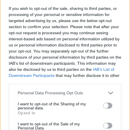
Látványos építési szakasz indult be a
Flórián téri felüljárón
If you wish to opt-out of the sale, sharing to third parties, or
processing of your personal or sensitive information for
targeted advertising by us, please use the below opt-out
section to confirm your selection. Please note that after your
opt-out request is processed you may continue seeing
Paks II.: Mit jelent az 5. blokk új
mérföldköve a felülvizsgálat
interest-based ads based on personal information utilized by
árnyékában?
us or personal information disclosed to third parties prior to
your opt-out. You may separately opt-out of the further
disclosure of your personal information by third parties on the
IAB’s list of downstream participants. This information may
also be disclosed by us to third parties on the
IAB’s List of
Downstream Participants
that may further disclose it to other
AJÁNLJUK MÉG
third parties.
Please note that this website/app uses one or more Google
Personal Data Processing Opt Outs
Helyi hírek
services and may gather and store information including but
not limited to your visit or usage behaviour. You may click to
I want to opt-out of the Sharing of my
personal data.
grant or deny consent to Google and its third-party tags to
Opted In
use your data for below specified purposes in below Google
consent section.
I want to opt-out of the Sale of my
Personal Data.