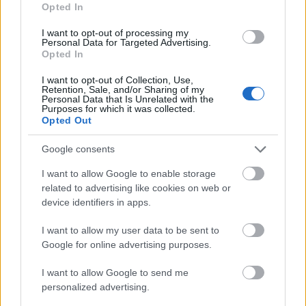
Opted In
Fáklyafényben tárul fel Székesfehérvár történelmi
I want to opt-out of processing my
Personal Data for Targeted Advertising.
belvárosa
Opted In
I want to opt-out of Collection, Use,
Retention, Sale, and/or Sharing of my
Personal Data that Is Unrelated with the
Purposes for which it was collected.
Opted Out
Helyi hírek
Google consents
I want to allow Google to enable storage
related to advertising like cookies on web or
device identifiers in apps.
I want to allow my user data to be sent to
Harmonia Albensis: négy nyári koncerttel tölti meg
Google for online advertising purposes.
Székesfehérvár templomait
I want to allow Google to send me
personalized advertising.