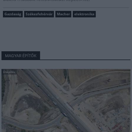
Gazdaság
Székesfehérvár
Macher
elektronika
MAGYAR ÉPÍTŐK
Útépítés