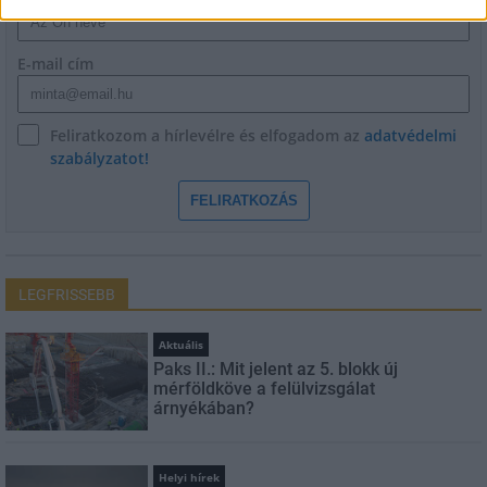
E-mail cím
Feliratkozom a hírlevélre és elfogadom az
adatvédelmi
szabályzatot!
FELIRATKOZÁS
LEGFRISSEBB
Aktuális
Paks II.: Mit jelent az 5. blokk új
mérföldköve a felülvizsgálat
árnyékában?
Helyi hírek