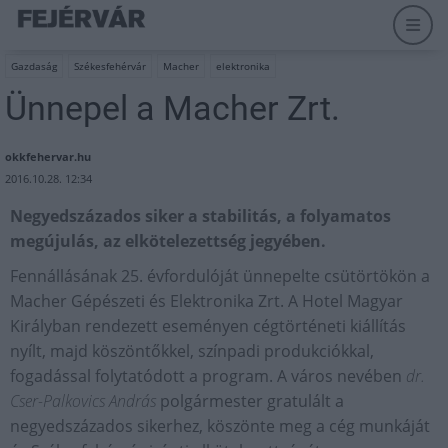
Gazdaság
Székesfehérvár
Macher
elektronika
Ünnepel a Macher Zrt.
okkfehervar.hu
2016.10.28. 12:34
Negyedszázados siker a stabilitás, a folyamatos
megújulás, az elkötelezettség jegyében.
Fennállásának 25. évfordulóját ünnepelte csütörtökön a
Macher Gépészeti és Elektronika Zrt. A Hotel Magyar
Királyban rendezett eseményen cégtörténeti kiállítás
nyílt, majd köszöntőkkel, színpadi produkciókkal,
fogadással folytatódott a program. A város nevében
dr.
Cser-Palkovics András
polgármester gratulált a
negyedszázados sikerhez, köszönte meg a cég munkáját