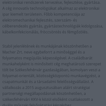
elektronikai rendszerek tervezése, fejlesztése, gyártása.
A cég innovatív technológiákat alkalmaz az elektronikai
ipar kiemelt területein. Főbb kompetenciája az
elektromechanikai fejlesztés, szerszám- és
célberendezés gyártás, gyártástechnológiák kidolgozása,
kábelkonfekcionálás, fröccsöntés és fémgőzölés.
Stabil jelenlétének és munkájának köszönhetően a
Macher Zrt. neve egybeforrt a minőséggel és a
folyamatos megújulás képességével. A családbarát
munkahelyként is minősített cég meghatározó szerepet
tölt be Székesfehérvár gazdaságában, komolyan veszi a
folyamat-orientált, közösségközpontú munkavégzést, a
csapatmunkát és a társadalmi felelősségvállalást. A
vállalkozás a 2015 augusztusában aláírt stratégiai
partnerségi megállapodásnak köszönhetően, a
székesfehérvári KKV-k közül elsőként csatlakozott a
duális műszaki felsőoktatási képzéshez.