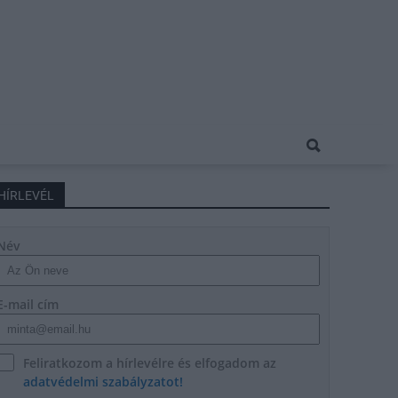
HÍRLEVÉL
Név
E-mail cím
Feliratkozom a hírlevélre és elfogadom az
adatvédelmi szabályzatot!