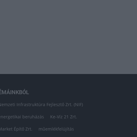
ÉMÁINKBÓL
Nemzeti Infrastruktúra Fejlesztő Zrt. (NIF)
energetikai beruházás
Ke-Víz 21 Zrt.
Market Építő Zrt.
műemlékfelújítás