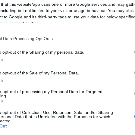
 that this website/app uses one or more Google services and may gath
including but not limited to your visit or usage behaviour. You may click 
 to Google and its third-party tags to use your data for below specifi
ogle consent section.
l Data Processing Opt Outs
o opt-out of the Sharing of my personal data.
In
o opt-out of the Sale of my Personal Data.
In
azgató elmondta, hogy felújítanak három fül-orr-
elyiségeket – mint például a bemosakodó –, és olyan
to opt-out of processing my Personal Data for Targeted
 ellátást fogják szolgálni. Hangsúlyozta, ezen
ing.
In
elégedettség növekedését várják, valamint azt, hogy
tegekkel foglalkozni.
o opt-out of Collection, Use, Retention, Sale, and/or Sharing
ersonal Data that Is Unrelated with the Purposes for which it
lected.
Out
elejére fejeződnek be, amikor a komplex rekonstrukción