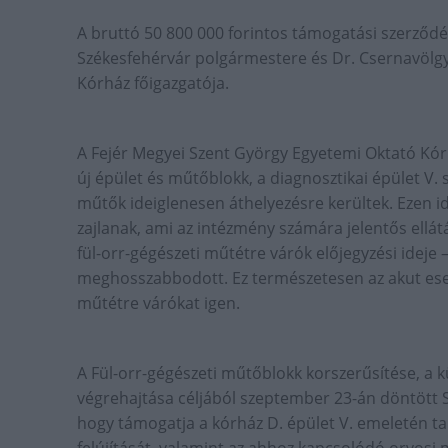
A bruttó 50 800 000 forintos támogatási szerződés
Székesfehérvár polgármestere és Dr. Csernavölgy
Kórház főigazgatója.
A Fejér Megyei Szent György Egyetemi Oktató Kór
új épület és műtőblokk, a diagnosztikai épület V. 
műtők ideiglenesen áthelyezésre kerültek. Ezen id
zajlanak, ami az intézmény számára jelentős ellátá
fül-orr-gégészeti műtétre várók előjegyzési ideje
meghosszabbodott. Ez természetesen az akut esete
műtétre várókat igen.
A Fül-orr-gégészeti műtőblokk korszerűsítése, a
végrehajtása céljából szeptember 23-án döntött 
hogy támogatja a kórház D. épület V. emeletén ta