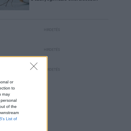
HIRDETÉS
HIRDETÉS
HIRDETÉS
sonal or
ection to
ou may
 personal
out of the
 downstream
B’s List of