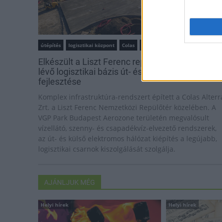
útépítés
logisztikai központ
Colas
Colas Alterra Zrt.
Elkészült a Liszt Ferenc repülőtér közelében
lévő logisztikai bázis út- és közműhálózatának
fejlesztése
Komplex infrastruktúra-rendszert épített a Colas Alterr
Zrt. a Liszt Ferenc Nemzetközi Repülőtér közelében. A
VGP Park Budapest Aerozone területén megvalósult
vízellátó, szenny- és csapadékvíz-elvezető rendszerek,
az út- és külső elektromos hálózat kiépítés a legújabb,
logisztikai csarnok kiszolgálását szolgálja.
AJÁNLJUK MÉG
Helyi hírek
Helyi hírek