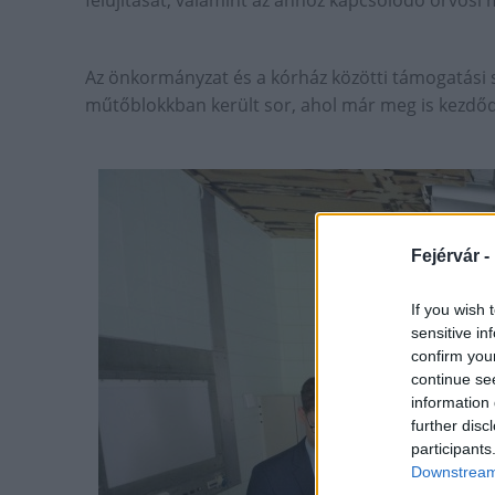
felújítását, valamint az ahhoz kapcsolódó orvosi 
Az önkormányzat és a kórház közötti támogatási s
műtőblokkban került sor, ahol már meg is kezdődt
Fejérvár -
If you wish 
sensitive in
confirm you
continue se
information 
further disc
participants
Downstream 