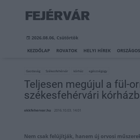
2026.08.06, Csütörtök
KEZDŐLAP
ROVATOK
HELYI HÍREK
ORSZÁGOS
Gazdaság
Székesfehérvár
kórház
egészségügy
Teljesen megújul a fül-o
székesfehérvári kórház
okkfehervar.hu
2016.10.03. 14:01
Nem csak felújítják, hanem új orvosi műszerek