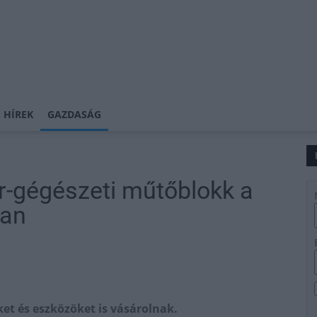
 HÍREK
GAZDASÁG
rr-gégészeti műtőblokk a
ban
et és eszközöket is vásárolnak.