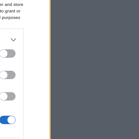
er and store
to grant or
ed purposes