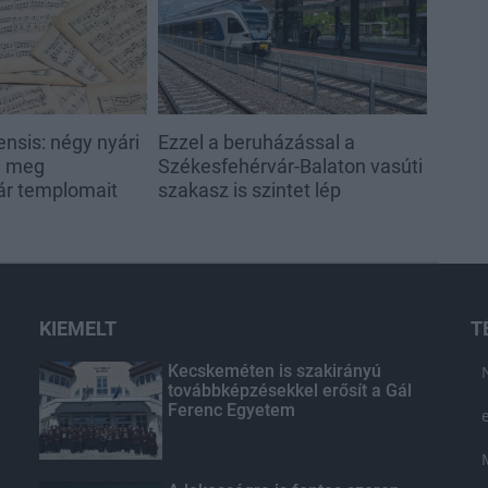
nsis: négy nyári
Ezzel a beruházással a
ti meg
Székesfehérvár-Balaton vasúti
ár templomait
szakasz is szintet lép
KIEMELT
T
Kecskeméten is szakirányú
továbbképzésekkel erősít a Gál
Ferenc Egyetem