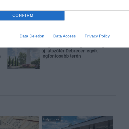
A tengerfenék alatt négy
CONFIRM
óriáskábellel kötik össze
Spanyolország és Franciaország
villamosenergia-hálózatát
Data Deletion
Data Access
Privacy Policy
Még több zöld, még több virág és
új játszótér Debrecen egyik
legfontosabb terén
a
Helyi hírek