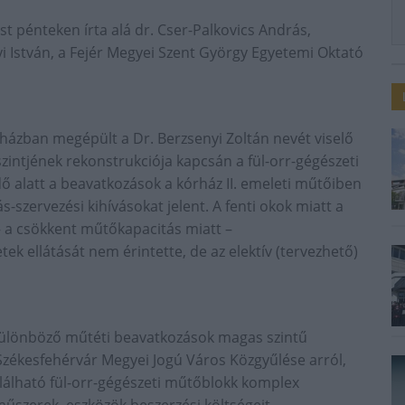
t pénteken írta alá dr. Cser-Palkovics András,
i István, a Fejér Megyei Szent György Egyetemi Oktató
házban megépült a Dr. Berzsenyi Zoltán nevét viselő
szintjének rekonstrukciója kapcsán a fül-orr-gégészeti
ő alatt a beavatkozások a kórház II. emeleti műtőiben
s-szervezési kihívásokat jelent. A fenti okok miatt a
 – a csökkent műtőkapacitás miatt –
k ellátását nem érintette, de az elektív (tervezhető)
 különböző műtéti beavatkozások magas szintű
Székesfehérvár Megyei Jogú Város Közgyűlése arról,
lálható fül-orr-gégészeti műtőblokk komplex