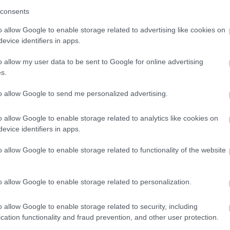
eltséggel készen fog állni mind az akut, mind a
consents
o allow Google to enable storage related to advertising like cookies on
evice identifiers in apps.
o allow my user data to be sent to Google for online advertising
s.
to allow Google to send me personalized advertising.
o allow Google to enable storage related to analytics like cookies on
evice identifiers in apps.
Látlelet a hazai víziközművekről?
o allow Google to enable storage related to functionality of the website
Egyetlen, fél évszázados
vezetéken múlt Bicske vízellátása
o allow Google to enable storage related to personalization.
Épített öröksége megújításával is
o allow Google to enable storage related to security, including
készül Mohács a csata ötszázadik
évfordulójára
cation functionality and fraud prevention, and other user protection.