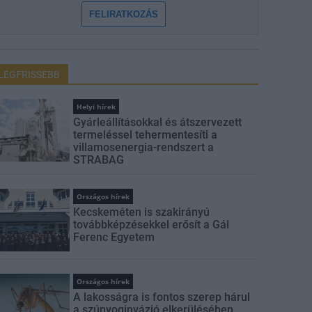
FELIRATKOZÁS
LEGFRISSEBB
Helyi hírek
Gyárleállításokkal és átszervezett
termeléssel tehermentesíti a
villamosenergia-rendszert a
STRABAG
Országos hírek
Kecskeméten is szakirányú
továbbképzésekkel erősít a Gál
Ferenc Egyetem
Országos hírek
A lakosságra is fontos szerep hárul
a szúnyoginvázió elkerülésében