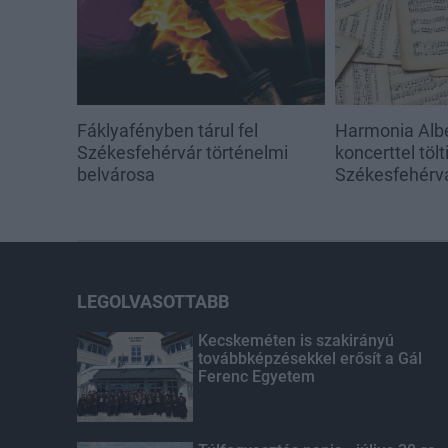
Fáklyafényben tárul fel
Harmonia Albe
Székesfehérvár történelmi
koncerttel töl
belvárosa
Székesfehérv
LEGOLVASOTTABB
Kecskeméten is szakirányú
továbbképzésekkel erősít a Gál
Ferenc Egyetem