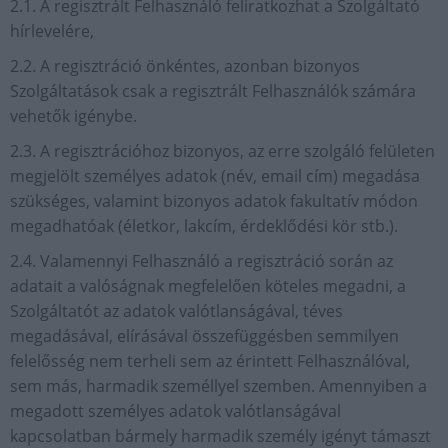
2.1. A regisztrált Felhasználó feliratkozhat a Szolgáltató
hírlevelére,
2.2. A regisztráció önkéntes, azonban bizonyos
Szolgáltatások csak a regisztrált Felhasználók számára
vehetők igénybe.
2.3. A regisztrációhoz bizonyos, az erre szolgáló felületen
megjelölt személyes adatok (név, email cím) megadása
szükséges, valamint bizonyos adatok fakultatív módon
megadhatóak (életkor, lakcím, érdeklődési kör stb.).
2.4. Valamennyi Felhasználó a regisztráció során az
adatait a valóságnak megfelelően köteles megadni, a
Szolgáltatót az adatok valótlanságával, téves
megadásával, elírásával összefüggésben semmilyen
felelősség nem terheli sem az érintett Felhasználóval,
sem más, harmadik személlyel szemben. Amennyiben a
megadott személyes adatok valótlanságával
kapcsolatban bármely harmadik személy igényt támaszt