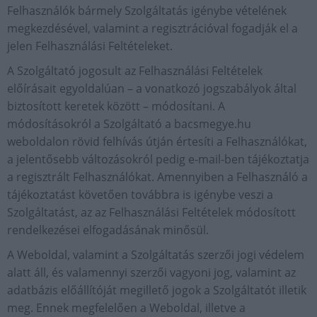
Felhasználók bármely Szolgáltatás igénybe vételének
megkezdésével, valamint a regisztrációval fogadják el a
jelen Felhasználási Feltételeket.
A Szolgáltató jogosult az Felhasználási Feltételek
előírásait egyoldalúan – a vonatkozó jogszabályok által
biztosított keretek között – módosítani. A
módosításokról a Szolgáltató a bacsmegye.hu
weboldalon rövid felhívás útján értesíti a Felhasználókat,
a jelentősebb változásokról pedig e-mail-ben tájékoztatja
a regisztrált Felhasználókat. Amennyiben a Felhasználó a
tájékoztatást követően továbbra is igénybe veszi a
Szolgáltatást, az az Felhasználási Feltételek módosított
rendelkezései elfogadásának minősül.
A Weboldal, valamint a Szolgáltatás szerzői jogi védelem
alatt áll, és valamennyi szerzői vagyoni jog, valamint az
adatbázis előállítóját megillető jogok a Szolgáltatót illetik
meg. Ennek megfelelően a Weboldal, illetve a