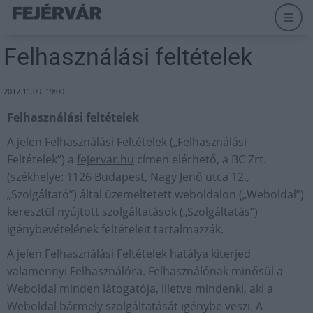
Felhasználási feltételek
2017.11.09. 19:00
Felhasználási feltételek
A jelen Felhasználási Feltételek („Felhasználási
Feltételek”) a
fejervar.hu
címen elérhető, a BC Zrt.
(székhelye: 1126 Budapest, Nagy Jenő utca 12.,
„Szolgáltató”) által üzemeltetett weboldalon („Weboldal”)
keresztül nyújtott szolgáltatások („Szolgáltatás”)
igénybevételének feltételeit tartalmazzák.
A jelen Felhasználási Feltételek hatálya kiterjed
valamennyi Felhasználóra. Felhasználónak minősül a
Weboldal minden látogatója, illetve mindenki, aki a
Weboldal bármely szolgáltatását igénybe veszi. A