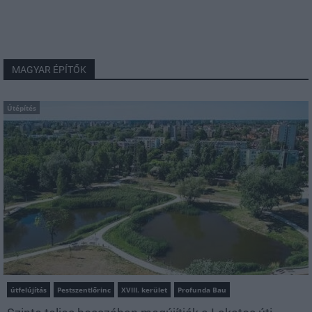
MAGYAR ÉPÍTŐK
Útépítés
útfelújítás
Pestszentlőrinc
XVIII. kerület
Profunda Bau