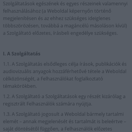
Szolgáltatások egészének és egyes részeinek valamennyi
felhasználásához (a Weboldal képernyőn történő
megjelenítésen és az ehhez szükséges ideiglenes
többszörözésen, továbbá a magáncélú másoláson kívül)
a Szolgáltató előzetes, írásbeli engedélye szükséges.
I. A Szolgáltatás
1.1. A Szolgáltatás elsődleges célja írások, publikációk és
audiovizuális anyagok hozzáférhetővé tétele a Weboldal
célközönségét, a Felhasználókat foglalkoztató
témakörökben.
1.2. A Szolgáltató a Szolgáltatások egy részét kizárólag a
regisztrált Felhasználók számára nyújtja.
1.3. A Szolgáltató jogosult a Weboldal bármely tartalmi
elemét – annak megjelenését és tartalmát is beleértve –
saját döntésétől függően, a Felhasználók előzetes