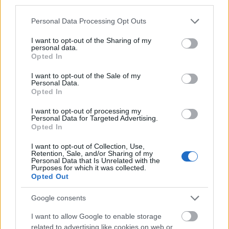
third parties.
4.4. Amennyiben a Felhasználó észleli, hogy a
Weboldalon közzétett valamely tartalom szellemi
Please note that this website/app uses one or more Google
Personal Data Processing Opt Outs
alkotásaihoz fűződő jogait sérti, a jogsértést közokiratba
services and may gather and store information including but
not limited to your visit or usage behaviour. You may click to
I want to opt-out of the Sharing of my
vagy teljes bizonyító erejű magánokiratba foglalt, az
personal data.
grant or deny consent to Google and its third-party tags to
szerkeszto(kukac)bczrt.hu
e-mail címre küldött
Opted In
use your data for below specified purposes in below Google
nyilatkozattal hozhatja a Szolgáltató tudomására és
consent section.
I want to opt-out of the Sale of my
kérheti, hogy a jogsértő tartalmat a Szolgáltató a 2001.
Personal Data.
Opted In
évi CVIII. törvény 13. §-a szerinti eljárás keretében
távolítsa el. Az értesítésnek tartalmaznia kell a sérelem
I want to opt-out of processing my
tárgyát és a jogsértést valószínűsítő tények megjelölését,
Personal Data for Targeted Advertising.
Opted In
a jogsértő tartalmú információ azonosításához
szükséges adatokat, a felhasználó nevét, lakcímét,
I want to opt-out of Collection, Use,
Retention, Sale, and/or Sharing of my
telefonszámát és e-mail címét.
Personal Data that Is Unrelated with the
Purposes for which it was collected.
Opted Out
V. Adatvédelem
Google consents
A Felhasználók által megadott személyes adatokat a
I want to allow Google to enable storage
Szolgáltató az Adatvédelmi Szabályzatban foglaltaknak
related to advertising like cookies on web or