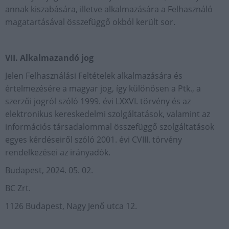
annak kiszabására, illetve alkalmazására a Felhasználó
magatartásával összefüggő okból került sor.
VII. Alkalmazandó jog
Jelen Felhasználási Feltételek alkalmazására és
értelmezésére a magyar jog, így különösen a Ptk., a
szerzői jogról szóló 1999. évi LXXVI. törvény és az
elektronikus kereskedelmi szolgáltatások, valamint az
információs társadalommal összefüggő szolgáltatások
egyes kérdéseiről szóló 2001. évi CVIII. törvény
rendelkezései az irányadók.
Budapest, 2024. 05. 02.
BC Zrt.
1126 Budapest, Nagy Jenő utca 12.