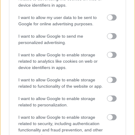
megfelelően kezeli.
device identifiers in apps.
I want to allow my user data to be sent to
Google for online advertising purposes.
VI. A Szolgáltató felelősségének korlátozása
6.1 A Szolgáltató kizárja a felelősségét minden olyan
I want to allow Google to send me
personalized advertising.
Felhasználók által közzétett tartalomért, amely
jogszabályt, a jelen Felhasználási Feltételeket vagy
I want to allow Google to enable storage
bármely harmadik személy jogát vagy jogos érdekét
related to analytics like cookies on web or
sérti. Az ilyen tartalmakért közvetlenül a Felhasználók
device identifiers in apps.
tartoznak felelősséggel, ezért a Felhasználói tartalmakkal
I want to allow Google to enable storage
kapcsolatban a Szolgáltatóval szemben előterjesztett
related to functionality of the website or app.
bármilyen vagyoni vagy nem vagyoni igény kielégítéséért
a Felhasználót teljeskörű és korlátlan helytállási
I want to allow Google to enable storage
kötelezettség terheli. A Felhasználói tartalmak
related to personalization.
tekintetében a Szolgáltatót kizárólag mint közvetítő
I want to allow Google to enable storage
szolgáltatót terheli felelősség.
related to security, including authentication
6.2 A Szolgáltató a Szolgáltatás folyamatos és hibátlan
functionality and fraud prevention, and other