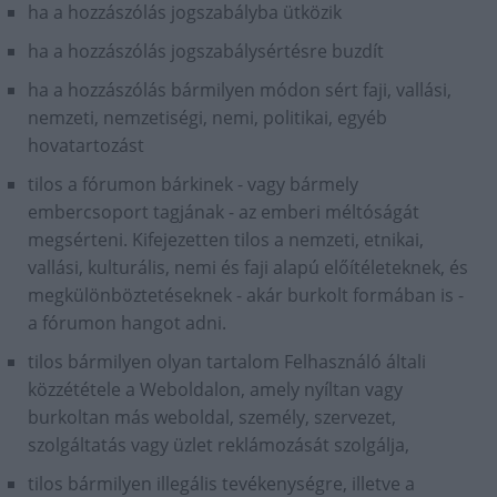
ha a hozzászólás jogszabályba ütközik
ha a hozzászólás jogszabálysértésre buzdít
ha a hozzászólás bármilyen módon sért faji, vallási,
nemzeti, nemzetiségi, nemi, politikai, egyéb
hovatartozást
tilos a fórumon bárkinek - vagy bármely
embercsoport tagjának - az emberi méltóságát
megsérteni. Kifejezetten tilos a nemzeti, etnikai,
vallási, kulturális, nemi és faji alapú előítéleteknek, és
megkülönböztetéseknek - akár burkolt formában is -
a fórumon hangot adni.
tilos bármilyen olyan tartalom Felhasználó általi
közzététele a Weboldalon, amely nyíltan vagy
burkoltan más weboldal, személy, szervezet,
szolgáltatás vagy üzlet reklámozását szolgálja,
tilos bármilyen illegális tevékenységre, illetve a