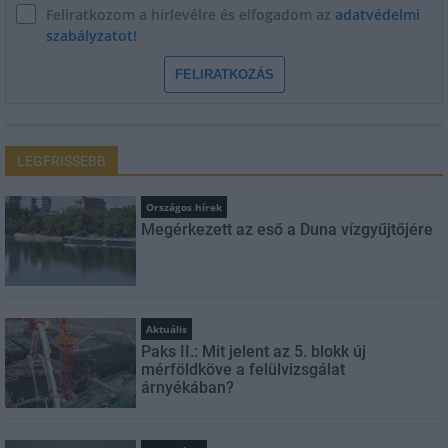
Feliratkozom a hírlevélre és elfogadom az
adatvédelmi
szabályzatot!
FELIRATKOZÁS
LEGFRISSEBB
Országos hírek
Megérkezett az eső a Duna vízgyűjtőjére
Aktuális
Paks II.: Mit jelent az 5. blokk új
mérföldköve a felülvizsgálat
árnyékában?