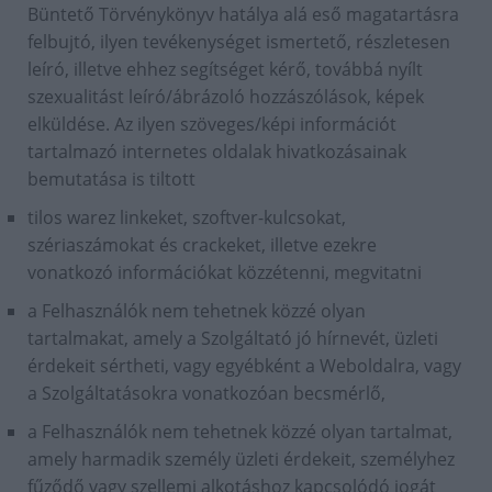
Büntető Törvénykönyv hatálya alá eső magatartásra
felbujtó, ilyen tevékenységet ismertető, részletesen
leíró, illetve ehhez segítséget kérő, továbbá nyílt
szexualitást leíró/ábrázoló hozzászólások, képek
elküldése. Az ilyen szöveges/képi információt
tartalmazó internetes oldalak hivatkozásainak
bemutatása is tiltott
tilos warez linkeket, szoftver-kulcsokat,
szériaszámokat és crackeket, illetve ezekre
vonatkozó információkat közzétenni, megvitatni
a Felhasználók nem tehetnek közzé olyan
tartalmakat, amely a Szolgáltató jó hírnevét, üzleti
érdekeit sértheti, vagy egyébként a Weboldalra, vagy
a Szolgáltatásokra vonatkozóan becsmérlő,
a Felhasználók nem tehetnek közzé olyan tartalmat,
amely harmadik személy üzleti érdekeit, személyhez
fűződő vagy szellemi alkotáshoz kapcsolódó jogát