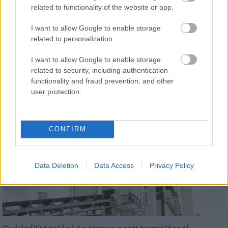
related to functionality of the website or app.
I want to allow Google to enable storage
related to personalization.
I want to allow Google to enable storage
related to security, including authentication
Látlelet a hazai víziközművekről? Egyetlen, fél
functionality and fraud prevention, and other
évszázados vezetéken múlt Bicske vízellátása
user protection.
CONFIRM
Helyi hírek
Data Deletion
Data Access
Privacy Policy