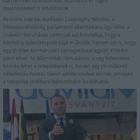
hamarosan sportitalokat, vitaminos és lúgos
ásványvizeket is előállítanak.
Az üzem szerdai átadásán Csepreghy Nándor, a
Miniszterelnökség parlamenti államtitkára úgy vélte, a
csákvári beruházás nemcsak azt bizonyítja, hogy a
kormány fejlesztéspolitikája működik, hanem azt is, hogy
egy jó ötlet kormányzati támogatással együtt kitörési
pont lehet. Az államtitkár rámutatott, a cég fejlesztése
kitörés lehet a településnek is, hiszen egy jól működő
vállalkozás hosszú távon adóforintokat termel, amelyek
a település jövőbeni fejlesztésére fordíthatók.