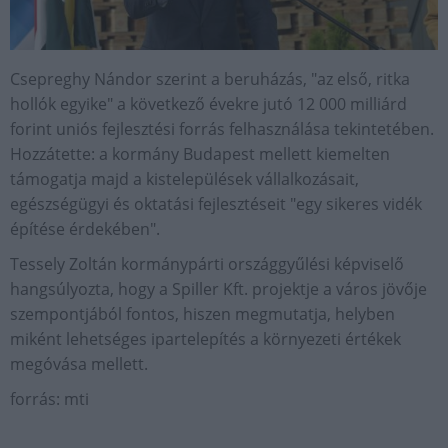
Csepreghy Nándor szerint a beruházás, "az első, ritka
hollók egyike" a következő évekre jutó 12 000 milliárd
forint uniós fejlesztési forrás felhasználása tekintetében.
Hozzátette: a kormány Budapest mellett kiemelten
támogatja majd a kistelepülések vállalkozásait,
egészségügyi és oktatási fejlesztéseit "egy sikeres vidék
építése érdekében".
Tessely Zoltán kormánypárti országgyűlési képviselő
hangsúlyozta, hogy a Spiller Kft. projektje a város jövője
szempontjából fontos, hiszen megmutatja, helyben
miként lehetséges ipartelepítés a környezeti értékek
megóvása mellett.
forrás: mti