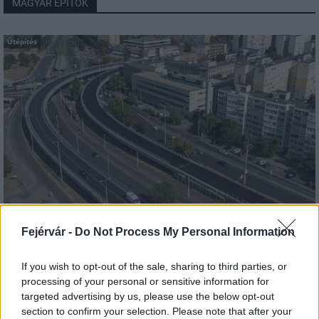
MAGYAR ÉPÍTŐK
Útépítés
HE-DO
BKK
KM Építő Kft.
Főmterv Mérnöki Tervező Zrt.
Fejérvár -
Do Not Process My Personal Information
Látványos építési szakasz indult be a Flórián téri
felüljárón
If you wish to opt-out of the sale, sharing to third parties, or
processing of your personal or sensitive information for
A tartós nyári hőség jelentős kihívás elé állítja a KM Építőt,
targeted advertising by us, please use the below opt-out
ennek ellenére folyamatosan halad az aszfaltozás.
section to confirm your selection. Please note that after your