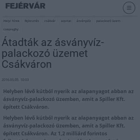
Helyi hírek
fejlesztés
csákvár
aqvital
ásványvíz
palackozó üzem
csepreghy
Átadták az ásványvíz-
palackozó üzemet
Csákváron
2016.05.05. 10:03
Helyben lévő kútból nyerik az alapanyagot abban az
ásványvíz-palackozó üzemben, amit a Spiller Kft.
épített Csákváron.
Helyben lévő kútból nyerik az alapanyagot abban az
ásványvíz-palackozó üzemben, amit a Spiller Kft.
épített Csákváron. Az 1,2 milliárd forintos