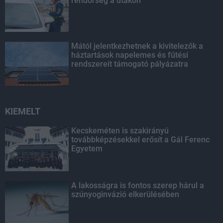
rendőrség a utakon
Mától jelentkezhetnek a kivitelezők a
háztartások napelemes és fűtési
rendszereit támogató pályázatra
KIEMELT
Kecskeméten is szakirányú
továbbképzésekkel erősít a Gál Ferenc
Egyetem
A lakosságra is fontos szerep hárul a
szúnyoginvázió elkerülésében