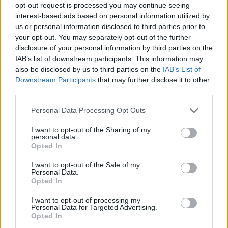
opt-out request is processed you may continue seeing
Paks II.: Mit jelent az 5. blokk új
interest-based ads based on personal information utilized by
mérföldköve a felülvizsgálat
us or personal information disclosed to third parties prior to
árnyékában?
your opt-out. You may separately opt-out of the further
disclosure of your personal information by third parties on the
IAB’s list of downstream participants. This information may
Elkészült a Liszt Ferenc repülőtér
also be disclosed by us to third parties on the
IAB’s List of
közelében lévő logisztikai bázis út- és
Downstream Participants
that may further disclose it to other
közműhálózatának fejlesztése
third parties.
Please note that this website/app uses one or more Google
Personal Data Processing Opt Outs
services and may gather and store information including but
Látlelet a hazai víziközművekről?
not limited to your visit or usage behaviour. You may click to
I want to opt-out of the Sharing of my
Egyetlen, fél évszázados vezetéken
personal data.
grant or deny consent to Google and its third-party tags to
múlt Bicske vízellátása
Opted In
use your data for below specified purposes in below Google
consent section.
I want to opt-out of the Sale of my
Personal Data.
Opted In
Épített öröksége megújításával is készül
Mohács a csata ötszázadik
évfordulójára
I want to opt-out of processing my
Personal Data for Targeted Advertising.
Opted In