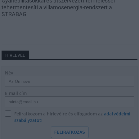
Gyárleállításokkal és átszervezett termeléssel
tehermentesíti a villamosenergia-rendszert a
STRABAG
HÍRLEVÉL
Név
E-mail cím
Feliratkozom a hírlevélre és elfogadom az
adatvédelmi
szabályzatot!
FELIRATKOZÁS