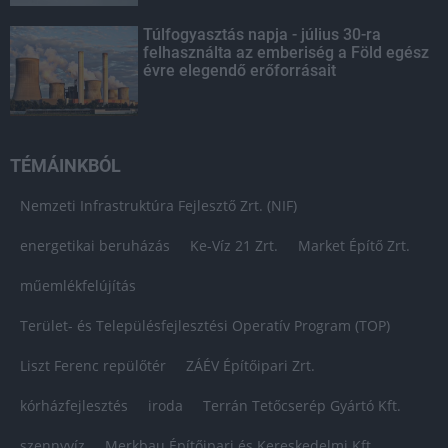
Túlfogyasztás napja - július 30-ra
felhasználta az emberiség a Föld egész
évre elegendő erőforrásait
TÉMÁINKBÓL
Nemzeti Infrastruktúra Fejlesztő Zrt. (NIF)
energetikai beruházás
Ke-Víz 21 Zrt.
Market Építő Zrt.
műemlékfelújítás
Terület- és Településfejlesztési Operatív Program (TOP)
Liszt Ferenc repülőtér
ZÁÉV Építőipari Zrt.
kórházfejlesztés
iroda
Terrán Tetőcserép Gyártó Kft.
szennyvíz
Merkbau Építőipari és Kereskedelmi Kft.