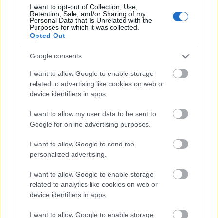
I want to opt-out of Collection, Use,
Retention, Sale, and/or Sharing of my
Personal Data that Is Unrelated with the
Purposes for which it was collected.
AJÁNLJUK MÉG
Opted Out
Google consents
Helyi hírek
I want to allow Google to enable storage
related to advertising like cookies on web or
device identifiers in apps.
I want to allow my user data to be sent to
Google for online advertising purposes.
Amire többmillióan vártunk: szombattól másodfokúra
I want to allow Google to send me
csökken a riasztás
personalized advertising.
I want to allow Google to enable storage
related to analytics like cookies on web or
device identifiers in apps.
Helyi hírek
I want to allow Google to enable storage