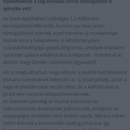
fejlesztéshez a cég európai uniós támogatást is
igénybe vett.
Az üzem építéséhez szükséges 1,2 milliárdos
beruházásból 480 millió forintot európai úniós
támogatásból nyertek, ezzel harminc új munkahelyet
hoztak létre a településen. A létesítményben
csúcstechnológiájú gépek dolgoznak, amelyek óránként
nyolcezer palack előállítására is képesek - mondta el az
átadón Nagy Sándor tulajdonos-ügyvezető.
Azt is megtudhattuk, hogy először a kisebb bolthálózatok
polcaira szeretnének felkerülni az új ásványvízzel, aztán a
nagy áruházláncokat veszik célba, de a külföldi piacra
jutást sem tartotta elképzelhetetlennek.
Az üzemben jelenleg az Aqvital szénsavas és
szénsavmentes ásványvizet palackozzák, amelyhez az
alapanyagot a helyben lévő kútból nyerik. Néhány héten
belül rátérnek a funkcionális vizek gyártására, így