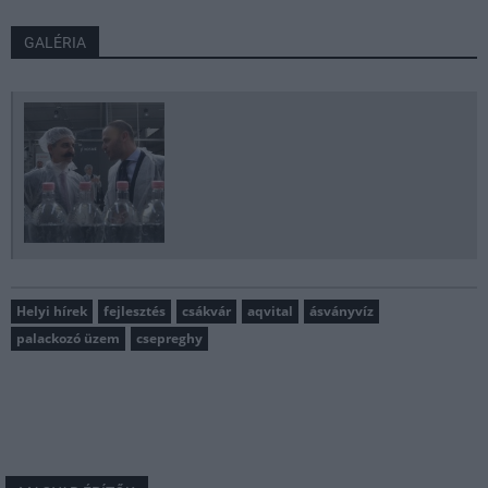
GALÉRIA
Helyi hírek
fejlesztés
csákvár
aqvital
ásványvíz
palackozó üzem
csepreghy