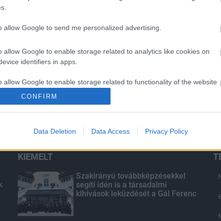
s.
to allow Google to send me personalized advertising.
o allow Google to enable storage related to analytics like cookies on
evice identifiers in apps.
o allow Google to enable storage related to functionality of the website
CONFIRM
o allow Google to enable storage related to personalization.
Data Deletion
Data Access
Privacy Policy
o allow Google to enable storage related to security, including
cation functionality and fraud prevention, and other user protection.
KIEMELT
T
Szakirányú továbbképzésekkel
k
segíti idén is a társadalmi
kihívások leküzdését a Gál Ferenc
Egyetem