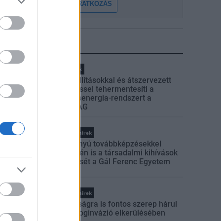
FELIRATKOZÁS
LEGFRISSEBB
Helyi hírek
Gyárleállításokkal és átszervezett
termeléssel tehermentesíti a
villamosenergia-rendszert a
STRABAG
Országos hírek
Szakirányú továbbképzésekkel
segíti idén is a társadalmi kihívások
leküzdését a Gál Ferenc Egyetem
Országos hírek
A lakosságra is fontos szerep hárul
a szúnyoginvázió elkerülésében