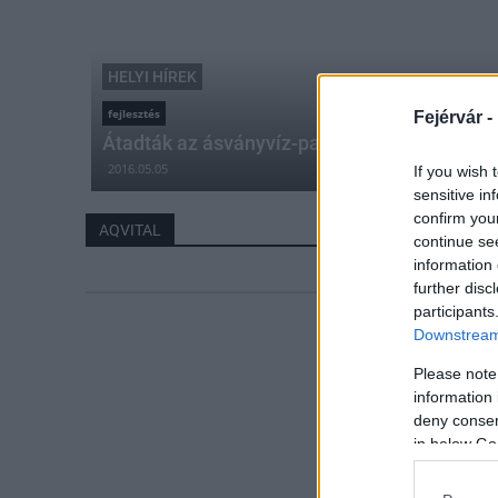
HELYI HÍREK
fejlesztés
Fejérvár -
Átadták az ásványvíz-palackozó üzemet Cs
2016.05.05
If you wish 
sensitive in
confirm you
AQVITAL
continue se
information 
further disc
participants
Downstream 
Please note
information 
deny consent
in below Go