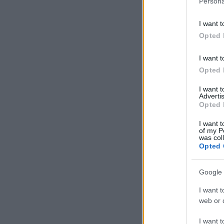
Persona
I want t
Opted 
I want t
Opted 
I want 
Advertis
Opted 
I want t
of my P
was col
Opted 
Google 
I want t
web or d
I want t