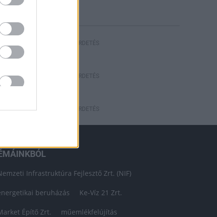
HIRDETÉS
HIRDETÉS
HIRDETÉS
ÉMÁINKBÓL
Nemzeti Infrastruktúra Fejlesztő Zrt. (NIF)
energetikai beruházás
Ke-Víz 21 Zrt.
Market Építő Zrt.
műemlékfelújítás