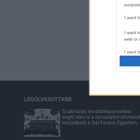
purpose
I want 
I want t
web or d
I want t
or app.
I want t
I want t
authenti
LEGOLVASOTTABB
Szakirányú továbbképzésekkel
segíti idén is a társadalmi kihíváso
leküzdését a Gál Ferenc Egyetem