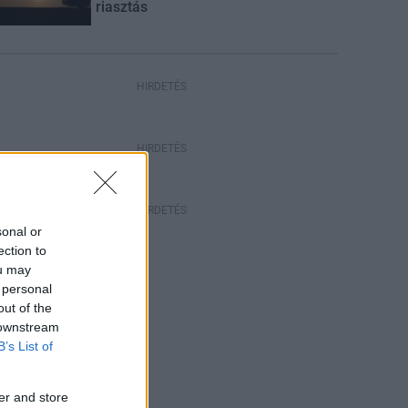
riasztás
HIRDETÉS
HIRDETÉS
HIRDETÉS
sonal or
ection to
ou may
 personal
out of the
 downstream
B’s List of
er and store