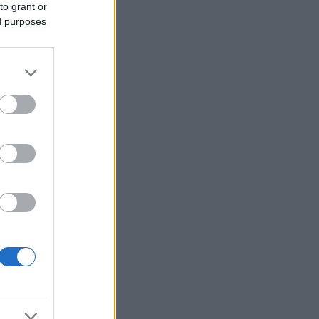
to grant or
ed purposes