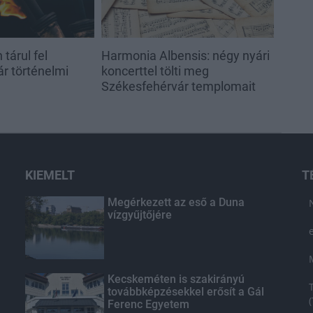
tárul fel
Harmonia Albensis: négy nyári
r történelmi
koncerttel tölti meg
Székesfehérvár templomait
KIEMELT
T
Megérkezett az eső a Duna
vízgyűjtőjére
Kecskeméten is szakirányú
továbbképzésekkel erősít a Gál
Ferenc Egyetem