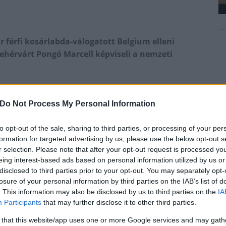
 férfi kosárlabda-válogatott Belgium elleni
ehérvárt Pongó Marcell képviseli a nemzeti
oztatása szerint július 6-án, hétfőn 18 órától
 a Magyarország-Belgium világbajnoki selejtezőnek -
Do Not Process My Personal Information
to opt-out of the sale, sharing to third parties, or processing of your per
ésének 2-2-es mérleggel vág neki, és a csoport első
formation for targeted advertising by us, please use the below opt-out s
gy továbbjusson a második selejtezőkörbe. A G-
r selection. Please note that after your opt-out request is processed y
, a belgák egyelőre nyeretlenül utolsók (0-4).
eing interest-based ads based on personal information utilized by us or
disclosed to third parties prior to your opt-out. You may separately opt-
ő keretében
losure of your personal information by third parties on the IAB’s list of
. This information may also be disclosed by us to third parties on the
IA
hirdette 16 fős, bő keretét a július 3-i, Finnország és
Participants
that may further disclose it to other third parties.
re, melyben az Alba irányítója, Pongó Marcell is helyet
 that this website/app uses one or more Google services and may gath