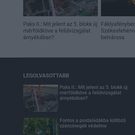
Paks II.: Mit jelent az 5. blokk új
Fáklyafényben 
mérföldköve a felülvizsgálat
Székesfehérvá
árnyékában?
belvárosa
LEGOLVASOTTABB
Paks II.: Mit jelent az 5. blokk új
mérföldköve a felülvizsgálat
árnyékában?
Fontos a postaládákba költöző
széncinegék védelme