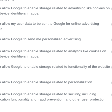
g volt oszlopos tagja a magyar válogatottnak, 160
o allow Google to enable storage related to advertising like cookies on
ét Európa-bajnokságon szerepelt.
evice identifiers in apps.
atott mérkőzés
o allow my user data to be sent to Google for online advertising
s.
to allow Google to send me personalized advertising.
o allow Google to enable storage related to analytics like cookies on
evice identifiers in apps.
o allow Google to enable storage related to functionality of the website
Történelmi táj, amelynek minden
köve mesél – megújul a tatai
Angolkert
o allow Google to enable storage related to personalization.
o allow Google to enable storage related to security, including
M1 bővítés: már zajlik a teljesen új
cation functionality and fraud prevention, and other user protection.
Bicske Kelet csomópont építése