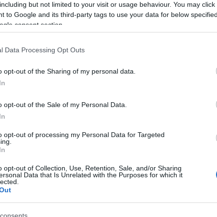
including but not limited to your visit or usage behaviour. You may click 
 to Google and its third-party tags to use your data for below specifi
ogle consent section.
E-Szedeák), Flasár Zalán (Sopron KC), Golomán
 Boris (NHSZ-Szolnoki Olajbányász), Lukács Norbert (BC
l Data Processing Opt Outs
bor (Veolia Towers Hamburg, Németország), Meleg
-Szolnoki Olajbányász), Perl Zoltán (Falco-Vulcano
o opt-out of the Sharing of my personal data.
érvár), Nathan Reuvers (Valencia Basket,
In
ajbányász), Tanoh Dez András (Falco-Vulcano
o opt-out of the Sale of my Personal Data.
(Endo Plus Service-Honvéd), Váradi Benedek (Falco-
In
to opt-out of processing my Personal Data for Targeted
Alba klasszisa
ing.
In
ég visszavonult Alba-klasszis, Vojvoda
o opt-out of Collection, Use, Retention, Sale, and/or Sharing
 lehető legtöbb időt szeretném a kosárlabdapályán
ersonal Data that Is Unrelated with the Purposes for which it
lected.
n szükségem. A szívem még évekig vitt volna a
Out
ni a legmagasabb szinten is, de az eszemre
futásomat; kell figyelnem a testemre.” – nyilatkozta
consents