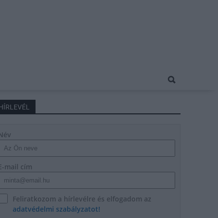
HÍRLEVÉL
Név
E-mail cím
Feliratkozom a hírlevélre és elfogadom az
adatvédelmi szabályzatot!