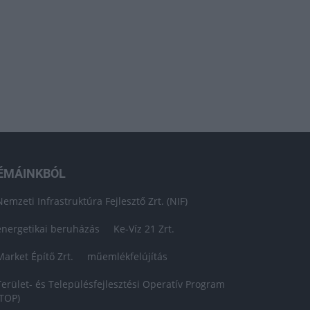
ÉMÁINKBÓL
Nemzeti Infrastruktúra Fejlesztő Zrt. (NIF)
energetikai beruházás
Ke-Víz 21 Zrt.
Market Építő Zrt.
műemlékfelújítás
Terület- és Településfejlesztési Operatív Program
(TOP)