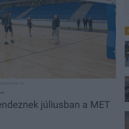
ekesfehervar.hu
őzés
rendeznek júliusban a MET