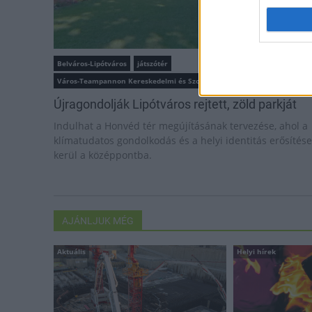
Belváros-Lipótváros
játszótér
Város-Teampannon Kereskedelmi és Szolgáltató Kft.
parkfelújítás
Újragondolják Lipótváros rejtett, zöld parkját
Indulhat a Honvéd tér megújításának tervezése, ahol a
klímatudatos gondolkodás és a helyi identitás erősítése
kerül a középpontba.
AJÁNLJUK MÉG
Aktuális
Helyi hírek