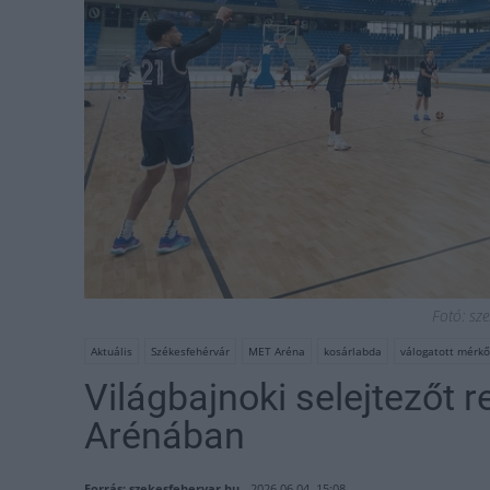
Fotó: sz
Aktuális
Székesfehérvár
MET Aréna
kosárlabda
válogatott mérk
Világbajnoki selejtezőt 
Arénában
Forrás: szekesfehervar.hu
2026.06.04. 15:08