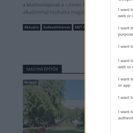
a klubhonlapnak a rutinos hátvéd. Vojvoda 17 évi
I want t
alkalommal húzhatta magára a címeres mezt és k
web or d
Aktuális
Székesfehérvár
MET Aréna
kosárlabda
válog
I want t
purpose
I want 
I want t
web or d
MAGYAR ÉPÍTŐK
I want t
Mi épül?
or app.
I want t
I want t
authenti