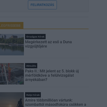
FELIRATKOZÁS
LEGFRISSEBB
Országos hírek
Megérkezett az eső a Duna
vízgyűjtőjére
Aktuális
Paks II.: Mit jelent az 5. blokk új
mérföldköve a felülvizsgálat
árnyékában?
Helyi hírek
Amire többmillióan vártunk:
szombattól másodfokúra csökken a