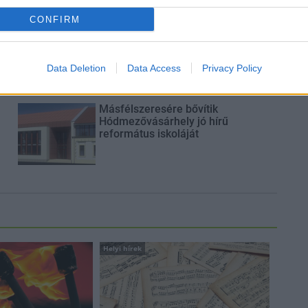
CONFIRM
Új gyalogosátkelők és jelzőlámpás
csomópont épül Angyalföldön
Data Deletion
Data Access
Privacy Policy
Másfélszeresére bővítik
Hódmezővásárhely jó hírű
református iskoláját
Helyi hírek