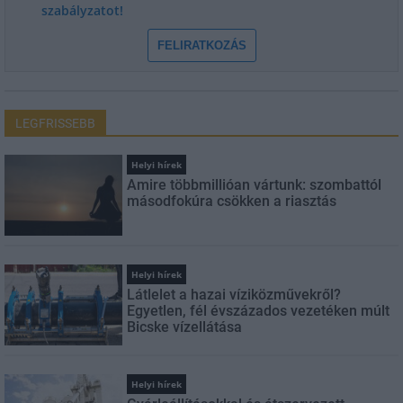
szabályzatot!
FELIRATKOZÁS
LEGFRISSEBB
Helyi hírek
Amire többmillióan vártunk: szombattól
másodfokúra csökken a riasztás
Helyi hírek
Látlelet a hazai víziközművekről?
Egyetlen, fél évszázados vezetéken múlt
Bicske vízellátása
Helyi hírek