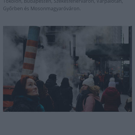
Tökölön, Budapesten, Székesfehérváron, Várpalotán,
Győrben és Mosonmagyaróváron.