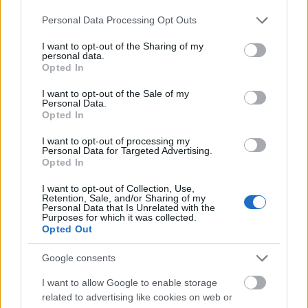
évfordulójára
Please note that this website/app uses one or more Google
Personal Data Processing Opt Outs
services and may gather and store information including but
not limited to your visit or usage behaviour. You may click to
I want to opt-out of the Sharing of my
personal data.
grant or deny consent to Google and its third-party tags to
Opted In
use your data for below specified purposes in below Google
consent section.
I want to opt-out of the Sale of my
AJÁNLJUK MÉG
Personal Data.
Opted In
Helyi hírek
I want to opt-out of processing my
Personal Data for Targeted Advertising.
Opted In
I want to opt-out of Collection, Use,
Retention, Sale, and/or Sharing of my
Personal Data that Is Unrelated with the
Purposes for which it was collected.
Opted Out
Fáklyafényben tárul fel Székesfehérvár történelmi
Google consents
belvárosa
I want to allow Google to enable storage
related to advertising like cookies on web or