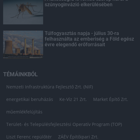
szúnyoginvázió elkerülésében
Túlfogyasztás napja - július 30-ra
felhasználta az emberiség a Föld egész
évre elegendő erőforrásait
TÉMÁINKBÓL
Nemzeti Infrastruktúra Fejlesztő Zrt. (NIF)
energetikai beruházás
Ke-Víz 21 Zrt.
Market Építő Zrt.
műemlékfelújítás
Terület- és Településfejlesztési Operatív Program (TOP)
Liszt Ferenc repülőtér
ZÁÉV Építőipari Zrt.