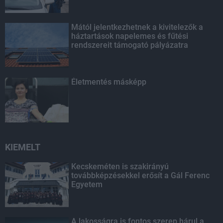
Mától jelentkezhetnek a kivitelezők a
háztartások napelemes és fűtési
rendszereit támogató pályázatra
Életmentés másképp
KIEMELT
Kecskeméten is szakirányú
továbbképzésekkel erősít a Gál Ferenc
Egyetem
A lakosságra is fontos szerep hárul a