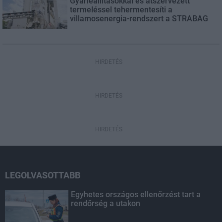
Gyárleállításokkal és átszervezett
termeléssel tehermentesíti a
villamosenergia-rendszert a STRABAG
HIRDETÉS
HIRDETÉS
HIRDETÉS
LEGOLVASOTTABB
Egyhetes országos ellenőrzést tart a
rendőrség a utakon