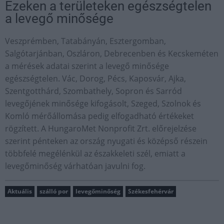
Ezeken a területeken egészségtelen
a levegő minősége
Veszprémben, Tatabányán, Esztergomban,
Salgótarjánban, Oszláron, Debrecenben és Kecskeméten
a mérések adatai szerint a levegő minősége
egészségtelen. Vác, Dorog, Pécs, Kaposvár, Ajka,
Szentgotthárd, Szombathely, Sopron és Sarród
levegőjének minősége kifogásolt, Szeged, Szolnok és
Komló mérőállomása pedig elfogadható értékeket
rögzített. A HungaroMet Nonprofit Zrt. előrejelzése
szerint pénteken az ország nyugati és középső részein
többfelé megélénkül az északkeleti szél, emiatt a
levegőminőség várhatóan javulni fog.
Aktuális
szálló por
levegőminőség
Székesfehérvár