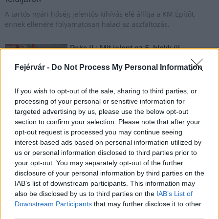
A tartós nyári hőség jelentős kihívás elé állítja a KM Építőt,
ennek ellenére folyamatosan halad az aszfaltozás.
Paks II.: Mit jelent az 5. blokk új
mérföldköve a felülvizsgálat
árnyékában?
Fejérvár -
Do Not Process My Personal Information
If you wish to opt-out of the sale, sharing to third parties, or
processing of your personal or sensitive information for
Elkészült a Liszt Ferenc repülőtér
közelében lévő logisztikai bázis út- és
targeted advertising by us, please use the below opt-out
közműhálózatának fejlesztése
section to confirm your selection. Please note that after your
opt-out request is processed you may continue seeing
interest-based ads based on personal information utilized by
us or personal information disclosed to third parties prior to
Látlelet a hazai víziközművekről?
your opt-out. You may separately opt-out of the further
Egyetlen, fél évszázados vezetéken
múlt Bicske vízellátása
disclosure of your personal information by third parties on the
IAB’s list of downstream participants. This information may
also be disclosed by us to third parties on the
IAB’s List of
Downstream Participants
that may further disclose it to other
Épített öröksége megújításával is készül
third parties.
Mohács a csata ötszázadik