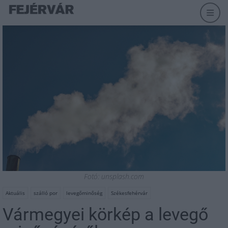
Fotó: unsplash.com
Aktuális
szálló por
levegőminőség
Székesfehérvár
Vármegyei körkép a levegő