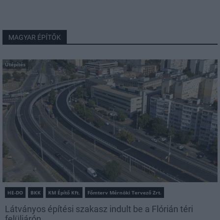
MAGYAR ÉPÍTŐK
Útépítés
HE-DO
BKK
KM Építő Kft.
Főmterv Mérnöki Tervező Zrt.
Látványos építési szakasz indult be a Flórián téri
felüljárón