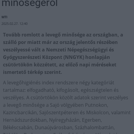
minőségéről
MTI
2025.02.27. 12:40
Tovább romlott a levegő minősége az országban, a
szálló por miatt már az ország jelentős részében
veszélyessé vált a Nemzeti Népegészségügyi és
Gyógyszerészeti Központ (NNGYK) honlapján
csütörtökön közzétett, az előző napi méréseket
ismertető térkép szerint.
A levegőhigiénés index rendszere négy kategóriát
tartalmaz: elfogadható, kifogásolt, egészségtelen és
veszélyes. A csütörtökön közölt adatok szerint veszélyes
a levegő minősége a Sajó völgyében Putnokon,
Kazincbarcikán, Sajószentpéteren és Miskolcon, valamint
Hernádszurdokban, Nyíregyházán, Egerben,
Békéscsabán, Dunaújvárosban, Százhalombattán,