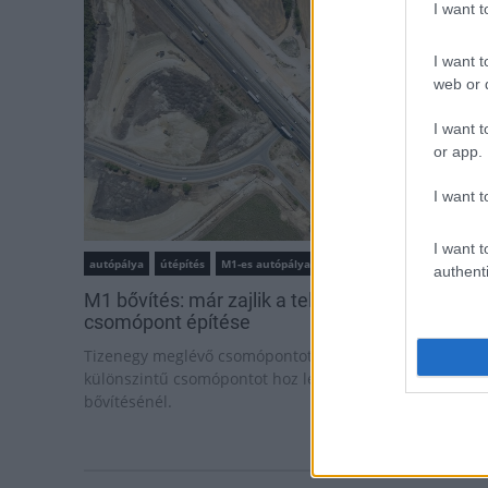
I want 
I want t
web or d
I want t
or app.
I want t
I want t
autópálya
útépítés
M1-es autópálya
Bicske
authenti
M1 bővítés: már zajlik a teljesen új Bicske Kele
csomópont építése
Tizenegy meglévő csomópontot korszerűsít és négy új,
különszintű csomópontot hoz létre az MKIF az M1-es
bővítésénél.