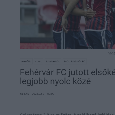
ran
Aktuális
sport
labdarúgás
MOL Fehérvár FC
Fehérvár FC jutott első
legjobb nyolc közé
nb1.hu
2025.02.21. 09:00