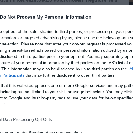
a után a két vezetőedző kölcsönösen megdicsérte a
gy megérdemelten lépett tovább a Vidi.
Do Not Process My Personal Information
 szerb Ivan Szaponjics szerezte. Ezek voltak az első
lefújása után a két szakvezető
a Vidi honlapján
to opt-out of the sale, sharing to third parties, or processing of your per
gyüttes jutott tovább - írja az
nb1.hu
.
formation for targeted advertising by us, please use the below opt-out s
r selection. Please note that after your opt-out request is processed y
eing interest-based ads based on personal information utilized by us or
disclosed to third parties prior to your opt-out. You may separately opt-
losure of your personal information by third parties on the IAB’s list of
. This information may also be disclosed by us to third parties on the
IA
Participants
that may further disclose it to other third parties.
, mint mi vagyunk. Az első félidőben nagy iramot
őket, de védekezésben elég mélyre kényszerültünk, ezért
 that this website/app uses one or more Google services and may gath
helyretettük, kicsit feljebb toltuk a védekezést. A
including but not limited to your visit or usage behaviour. You may click 
 to Google and its third-party tags to use your data for below specifi
an nagyon jó állapotban van a csapat. Mindent
ogle consent section.
Büszke vagyok a fiúkra, annak ellenére, hogy kiestünk
g.”
l Data Processing Opt Outs
o opt-out of the Sharing of my personal data.