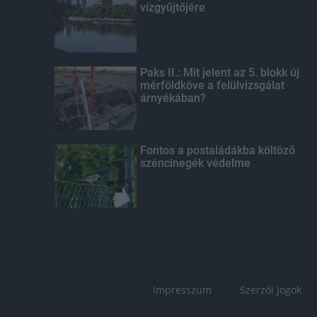
vízgyűjtőjére
Paks II.: Mit jelent az 5. blokk új
mérföldköve a felülvizsgálat
árnyékában?
Fontos a postaládákba költöző
széncinegék védelme
Impresszum
Szerzői Jogok