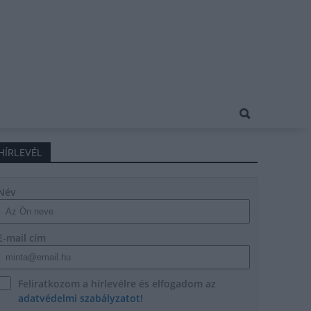
HÍRLEVÉL
Név
E-mail cím
Feliratkozom a hírlevélre és elfogadom az
adatvédelmi szabályzatot!