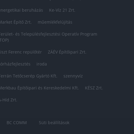
energetikai beruházás
Ke-Víz 21 Zrt.
Market Építő Zrt.
műemlékfelújítás
Terület- és Településfejlesztési Operatív Program
(TOP)
Liszt Ferenc repülőtér
ZÁÉV Építőipari Zrt.
kórházfejlesztés
iroda
Terrán Tetőcserép Gyártó Kft.
szennyvíz
Merkbau Építőipari és Kereskedelmi Kft.
KÉSZ Zrt.
A-Híd Zrt.
BC COMM
Süti beállítások