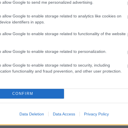
to allow Google to send me personalized advertising.
o allow Google to enable storage related to analytics like cookies on
evice identifiers in apps.
Másfélszeresére bővítik
Hódmezővásárhely jó hírű
o allow Google to enable storage related to functionality of the website
református iskoláját
o allow Google to enable storage related to personalization.
Látványos építési szakasz indult
be a Flórián téri felüljárón
o allow Google to enable storage related to security, including
cation functionality and fraud prevention, and other user protection.
t
Paks II.: Mit jelent az 5. blokk új
mérföldköve a felülvizsgálat
CONFIRM
árnyékában?
Data Deletion
Data Access
Privacy Policy