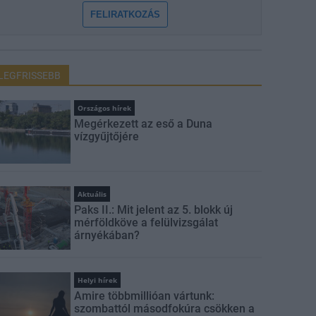
FELIRATKOZÁS
LEGFRISSEBB
Országos hírek
Megérkezett az eső a Duna
vízgyűjtőjére
Aktuális
Paks II.: Mit jelent az 5. blokk új
mérföldköve a felülvizsgálat
árnyékában?
Helyi hírek
Amire többmillióan vártunk:
szombattól másodfokúra csökken a