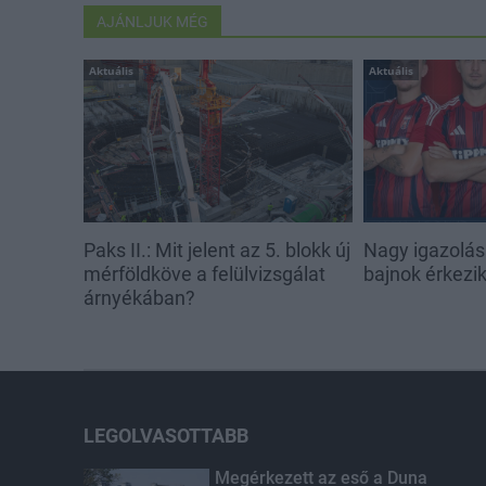
AJÁNLJUK MÉG
Aktuális
Aktuális
Paks II.: Mit jelent az 5. blokk új
Nagy igazolás
mérföldköve a felülvizsgálat
bajnok érkezi
árnyékában?
LEGOLVASOTTABB
Megérkezett az eső a Duna