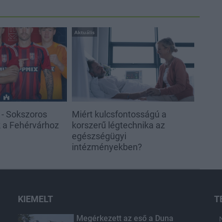
Aktuális
 - Sokszoros
Miért kulcsfontosságú a
k a Fehérvárhoz
korszerű légtechnika az
egészségügyi
intézményekben?
KIEMELT
T
Megérkezett az eső a Duna