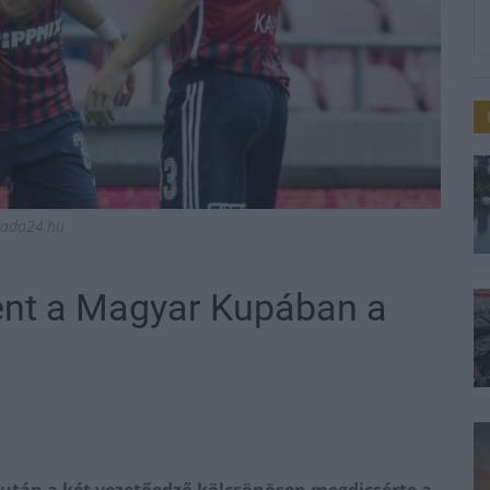
gado24.hu
ként a Magyar Kupában a