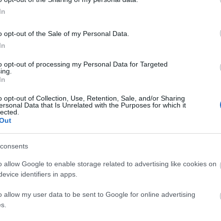
rc alatt több olyan helyzetünk is volt, amelyekből ha
In
zést. A félidő végére meglett az eredménye a
etre. A második játékrész elején volt némi
o opt-out of the Sale of my Personal Data.
mót nagyon jó csapat, jó focit játszanak, ezt nem
In
látni, hogy bátran felvállalták a játékukat. Ezen a
élt teljesítettük: továbbjutottunk a következő
to opt-out of processing my Personal Data for Targeted
ing.
In
o opt-out of Collection, Use, Retention, Sale, and/or Sharing
ersonal Data that Is Unrelated with the Purposes for which it
lected.
Out
consents
o allow Google to enable storage related to advertising like cookies on
evice identifiers in apps.
o allow my user data to be sent to Google for online advertising
s.
Új gyalogosátkelők és jelzőlámpás
csomópont épül Angyalföldön