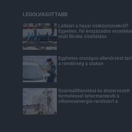
LEGOLVASOTTABB
Látlelet a hazai víziközművekről?
Egyetlen, fél évszázados vezetéke
múlt Bicske vízellátása
Egyhetes országos ellenőrzést tart
a rendőrség a utakon
Gyárleállításokkal és átszervezett
termeléssel tehermentesíti a
villamosenergia-rendszert a
STRABAG