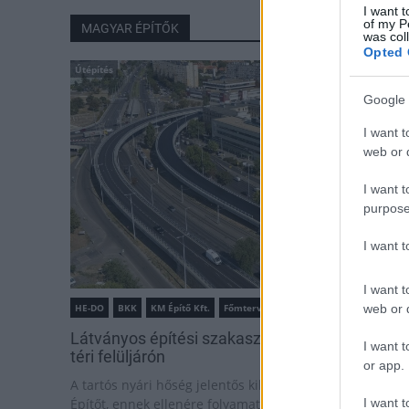
I want t
of my P
MAGYAR ÉPÍTŐK
was col
Opted 
Útépítés
Google 
I want t
web or d
I want t
purpose
I want 
I want t
web or d
HE-DO
BKK
KM Építő Kft.
Főmterv Mérnöki Tervező Zrt.
Látványos építési szakasz indult be a Flórián
I want t
téri felüljárón
or app.
A tartós nyári hőség jelentős kihívás elé állítja a KM
I want t
Építőt, ennek ellenére folyamatosan halad az