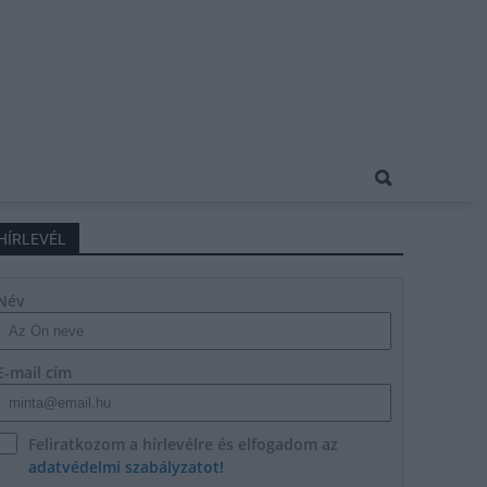
HÍRLEVÉL
Név
E-mail cím
Feliratkozom a hírlevélre és elfogadom az
adatvédelmi szabályzatot!