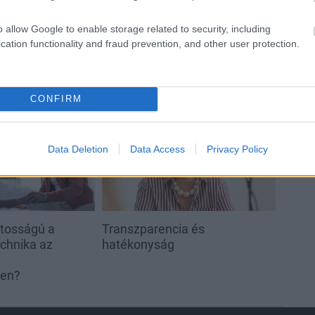
o allow Google to enable storage related to security, including
cation functionality and fraud prevention, and other user protection.
CONFIRM
Aktuális
Data Deletion
Data Access
Privacy Policy
ntosságú a
Transzparencia és
echnika az
hatékonyság
ben?