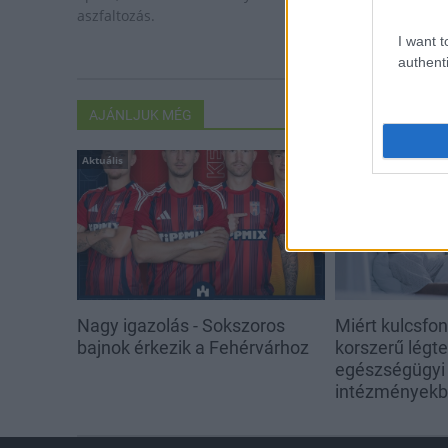
aszfaltozás.
I want t
authenti
AJÁNLJUK MÉG
Aktuális
Aktuális
Nagy igazolás - Sokszoros
Miért kulcsfo
bajnok érkezik a Fehérvárhoz
korszerű légt
egészségügyi
intézmények