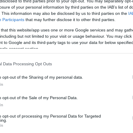
disclosed to third parties prior to your opt-out. You may separately opt-
losure of your personal information by third parties on the IAB’s list of
csütörtökön azonnali hatállyal feloldották a liga
. This information may also be disclosed by us to third parties on the
IA
ően azonnal folytatódott a keret kialakítása a
Participants
that may further disclose it to other third parties.
 that this website/app uses one or more Google services and may gath
Kuralt a 2018-as, phjongcshangi téli olimpián három
including but not limited to your visit or usage behaviour. You may click 
ovén válogatottat. A Hydro Fehérvár AV19-ben harmadik
 to Google and its third-party tags to use your data for below specifi
ogle consent section.
ésen lépett jégre és 62 pontot gyűjtött (25 gól, 37
l Data Processing Opt Outs
E-ban és bizonyíthassuk, hogy a Hydro Fehérvár AV19
tendős Kuraltot a kommüniké.
o opt-out of the Sharing of my personal data.
In
szeptember 25-én rajtol.
o opt-out of the Sale of my Personal Data.
In
to opt-out of processing my Personal Data for Targeted
ing.
In