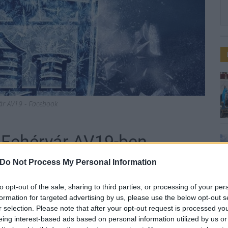
ár AV19 - Facebook
a Fehérvár AV19-ben
Do Not Process My Personal Information
to opt-out of the sale, sharing to third parties, or processing of your per
formation for targeted advertising by us, please use the below opt-out s
évig az osztrák jégkorong-bajnokságban (ICE)
r selection. Please note that after your opt-out request is processed y
eing interest-based ads based on personal information utilized by us or