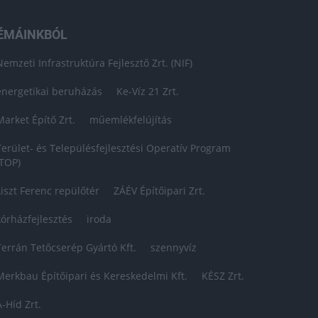
ÉMÁINKBÓL
Nemzeti Infrastruktúra Fejlesztő Zrt. (NIF)
energetikai beruházás
Ke-Víz 21 Zrt.
Market Építő Zrt.
műemlékfelújítás
Terület- és Településfejlesztési Operatív Program
(TOP)
Liszt Ferenc repülőtér
ZÁÉV Építőipari Zrt.
kórházfejlesztés
iroda
Terrán Tetőcserép Gyártó Kft.
szennyvíz
Merkbau Építőipari és Kereskedelmi Kft.
KÉSZ Zrt.
A-Híd Zrt.