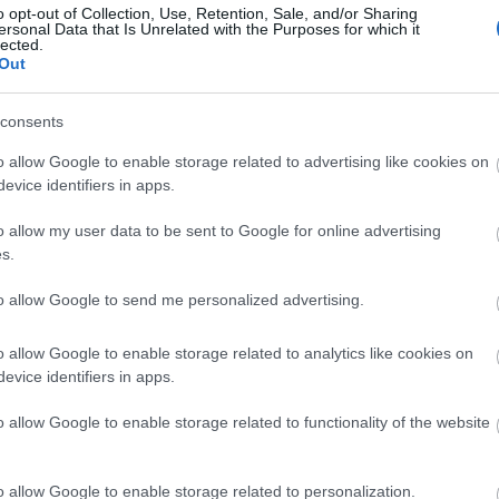
o opt-out of Collection, Use, Retention, Sale, and/or Sharing
ersonal Data that Is Unrelated with the Purposes for which it
lected.
Out
Paks II.: Mit jelent az 5. blokk új
mérföldköve a felülvizsgálat
consents
árnyékában?
o allow Google to enable storage related to advertising like cookies on
evice identifiers in apps.
Elkészült a Liszt Ferenc repülőtér
közelében lévő logisztikai bázis út-
o allow my user data to be sent to Google for online advertising
és közműhálózatának fejlesztése
s.
to allow Google to send me personalized advertising.
Látlelet a hazai víziközművekről?
Egyetlen, fél évszázados
o allow Google to enable storage related to analytics like cookies on
vezetéken múlt Bicske vízellátása
evice identifiers in apps.
o allow Google to enable storage related to functionality of the website
Épített öröksége megújításával is
készül Mohács a csata ötszázadik
évfordulójára
o allow Google to enable storage related to personalization.