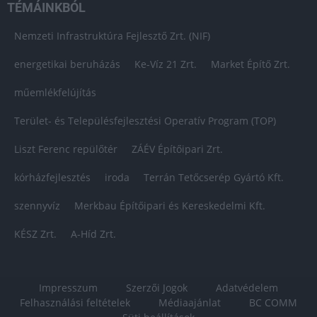
TÉMÁINKBÓL
Nemzeti Infrastruktúra Fejlesztő Zrt. (NIF)
energetikai beruházás
Ke-Víz 21 Zrt.
Market Építő Zrt.
műemlékfelújítás
Terület- és Településfejlesztési Operatív Program (TOP)
Liszt Ferenc repülőtér
ZÁÉV Építőipari Zrt.
kórházfejlesztés
iroda
Terrán Tetőcserép Gyártó Kft.
szennyvíz
Merkbau Építőipari és Kereskedelmi Kft.
KÉSZ Zrt.
A-Híd Zrt.
Impresszum
Szerzői Jogok
Adatvédelem
Felhasználási feltételek
Médiaajánlat
BC COMM