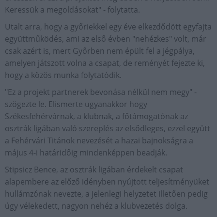
Keressük a megoldásokat" - folytatta.
Utalt arra, hogy a győriekkel egy éve elkezdődött egyfajta
együttműködés, ami az első évben "nehézkes" volt, már
csak azért is, mert Győrben nem épült fel a jégpálya,
amelyen játszott volna a csapat, de reményét fejezte ki,
hogy a közös munka folytatódik.
"Ez a projekt partnerek bevonása nélkül nem megy" -
szögezte le. Elismerte ugyanakkor hogy
Székesfehérvárnak, a klubnak, a főtámogatónak az
osztrák ligában való szereplés az elsődleges, ezzel együtt
a Fehérvári Titánok nevezését a hazai bajnokságra a
május 4-i határidőig mindenképpen beadják.
Stipsicz Bence, az osztrák ligában érdekelt csapat
alapembere az előző idényben nyújtott teljesítményüket
hullámzónak nevezte, a jelenlegi helyzetet illetően pedig
úgy vélekedett, nagyon nehéz a klubvezetés dolga.