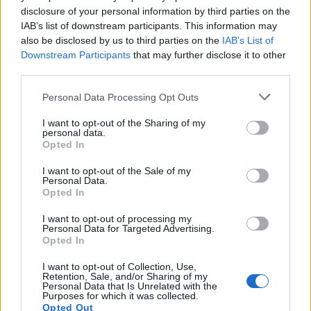
disclosure of your personal information by third parties on the
IAB’s list of downstream participants. This information may
also be disclosed by us to third parties on the
IAB’s List of
Downstream Participants
that may further disclose it to other
third parties.
Please note that this website/app uses one or more Google
Personal Data Processing Opt Outs
autópálya
útépítés
M1-es autópálya
Bicske
services and may gather and store information including but
M1 bővítés: már zajlik a teljesen új Bicske Kelet
not limited to your visit or usage behaviour. You may click to
I want to opt-out of the Sharing of my
personal data.
csomópont építése
grant or deny consent to Google and its third-party tags to
Opted In
use your data for below specified purposes in below Google
Tizenegy meglévő csomópontot korszerűsít és négy új,
consent section.
I want to opt-out of the Sale of my
különszintű csomópontot hoz létre az MKIF az M1-es
Personal Data.
bővítésénél.
Opted In
I want to opt-out of processing my
Új gyalogosátkelők és jelzőlámpás
Personal Data for Targeted Advertising.
csomópont épül Angyalföldön
Opted In
I want to opt-out of Collection, Use,
Retention, Sale, and/or Sharing of my
Personal Data that Is Unrelated with the
Purposes for which it was collected.
Másfélszeresére bővítik
Opted Out
Hódmezővásárhely jó hírű református