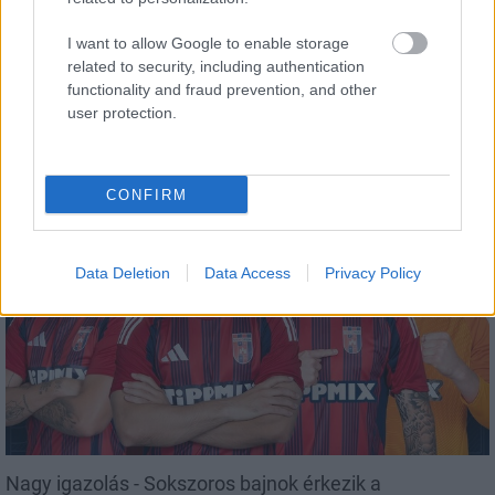
I want to allow Google to enable storage
related to security, including authentication
functionality and fraud prevention, and other
user protection.
Paks II.: Mit jelent az 5. blokk új mérföldköve a
felülvizsgálat árnyékában?
CONFIRM
Data Deletion
Data Access
Privacy Policy
Aktuális
Nagy igazolás - Sokszoros bajnok érkezik a