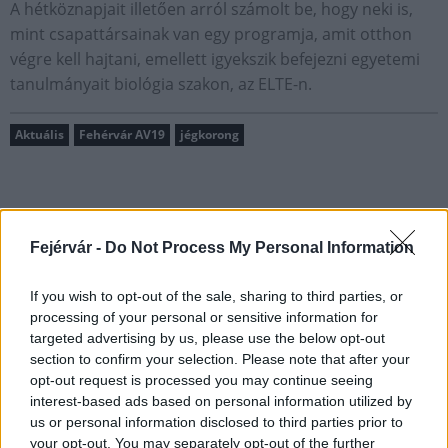
A hétköznapjait illetően arról számolt be, hogy neki is,
mint csapattársainak van egy programja, amit otthon
végre kell hajtani, emellett igyekszik befejezni egyetemi
tanulmányait biológia szakon, az ELTE-n.
Aktuális
Fehérvár AV19
jégkorong
Fejérvár -
Do Not Process My Personal Information
MAGYAR ÉPÍTŐK
If you wish to opt-out of the sale, sharing to third parties, or
processing of your personal or sensitive information for
Útépítés
targeted advertising by us, please use the below opt-out
section to confirm your selection. Please note that after your
opt-out request is processed you may continue seeing
interest-based ads based on personal information utilized by
us or personal information disclosed to third parties prior to
your opt-out. You may separately opt-out of the further