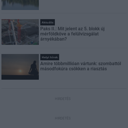
Aktuális
Paks II.: Mit jelent az 5. blokk új
mérföldköve a felülvizsgálat
árnyékában?
Helyi hírek
Amire többmillióan vártunk: szombattól
másodfokúra csökken a riasztás
HIRDETÉS
HIRDETÉS