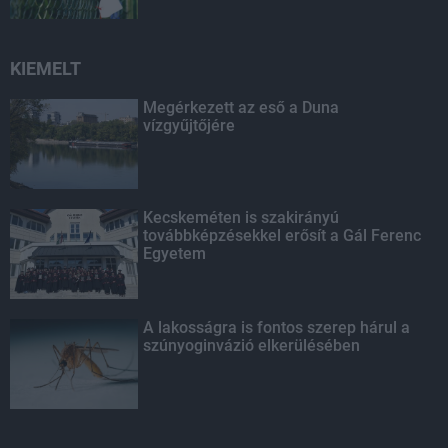
KIEMELT
Megérkezett az eső a Duna
vízgyűjtőjére
Kecskeméten is szakirányú
továbbképzésekkel erősít a Gál Ferenc
Egyetem
A lakosságra is fontos szerep hárul a
szúnyoginvázió elkerülésében