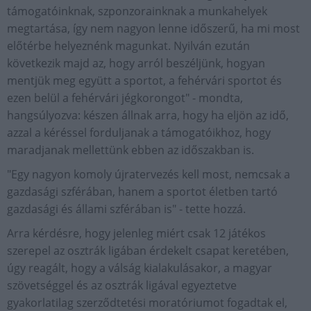
támogatóinknak, szponzorainknak a munkahelyek
megtartása, így nem nagyon lenne időszerű, ha mi most
előtérbe helyeznénk magunkat. Nyilván ezután
következik majd az, hogy arról beszéljünk, hogyan
mentjük meg együtt a sportot, a fehérvári sportot és
ezen belül a fehérvári jégkorongot" - mondta,
hangsúlyozva: készen állnak arra, hogy ha eljön az idő,
azzal a kéréssel forduljanak a támogatóikhoz, hogy
maradjanak mellettünk ebben az időszakban is.
"Egy nagyon komoly újratervezés kell most, nemcsak a
gazdasági szférában, hanem a sportot életben tartó
gazdasági és állami szférában is" - tette hozzá.
Arra kérdésre, hogy jelenleg miért csak 12 játékos
szerepel az osztrák ligában érdekelt csapat keretében,
úgy reagált, hogy a válság kialakulásakor, a magyar
szövetséggel és az osztrák ligával egyeztetve
gyakorlatilag szerződtetési moratóriumot fogadtak el,