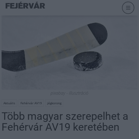
pixabay - illusztráció
Aktuális
Fehérvár AV19
jégkorong
Több magyar szerepelhet a
Fehérvár AV19 keretében