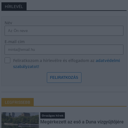
HÍRLEVÉL
Név
E-mail cím
Feliratkozom a hírlevélre és elfogadom az
adatvédelmi
szabályzatot!
FELIRATKOZÁS
LEGFRISSEBB
Országos hírek
Megérkezett az eső a Duna vízgyűjtőjére