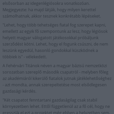
elsősorban az idegenlégiósokra vonatkozóan.
Megjegyezte: ha majd látják, hogy milyen kerettel
számolhatnak, akkor tesznek konkrétabb lépéseket.
"Lehet, hogy több tehetséges fiatal fog szerepet kapni,
emellett az egyik fő szempontunk az lesz, hogy légiósok
helyett magyar válogatott játékosokkal próbáljunk
szerződést kötni. Lehet, hogy el fogunk csúszni, de nem
leszünk egyedül, hasonló gondokkal küszködnek a
többiek is" - vélekedett.
A Fehérvári Titánok néven a magyar bázisú nemzetközi
sorozatban szereplő második csapatról - melyben főleg
az akadémiáról kikerülő fiatalok jutnak játéklehetőséghez
- azt mondta, annak szerepeltetése most elsődlegesen
gazdasági kérdés.
"Két csapatot fenntartani gazdaságilag csak stabil
környezetben lehet. Ettől függetlenül az a fő cél, hogy ne
eresszük el ezt a projektet még ebben a helyzetben sem.