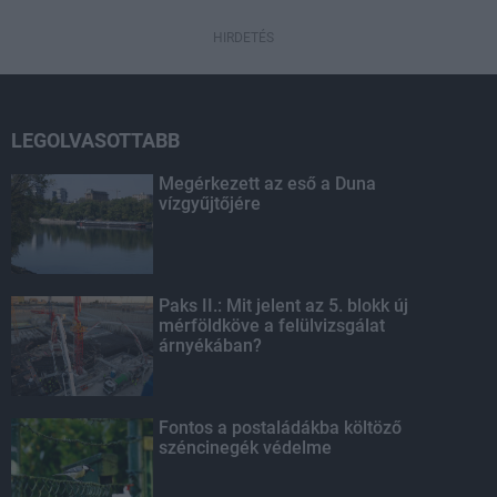
HIRDETÉS
LEGOLVASOTTABB
Megérkezett az eső a Duna
vízgyűjtőjére
Paks II.: Mit jelent az 5. blokk új
mérföldköve a felülvizsgálat
árnyékában?
Fontos a postaládákba költöző
széncinegék védelme