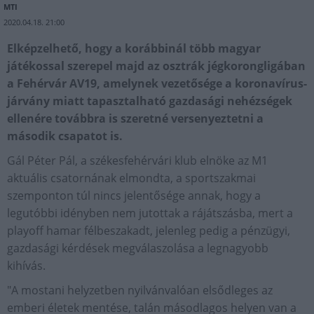
MTI
2020.04.18. 21:00
Elképzelhető, hogy a korábbinál több magyar
játékossal szerepel majd az osztrák jégkorongligában
a Fehérvár AV19, amelynek vezetősége a koronavírus-
járvány miatt tapasztalható gazdasági nehézségek
ellenére továbbra is szeretné versenyeztetni a
második csapatot is.
Gál Péter Pál, a székesfehérvári klub elnöke az M1
aktuális csatornának elmondta, a sportszakmai
szemponton túl nincs jelentősége annak, hogy a
legutóbbi idényben nem jutottak a rájátszásba, mert a
playoff hamar félbeszakadt, jelenleg pedig a pénzügyi,
gazdasági kérdések megválaszolása a legnagyobb
kihívás.
"A mostani helyzetben nyilvánvalóan elsődleges az
emberi életek mentése, talán másodlagos helyen van a