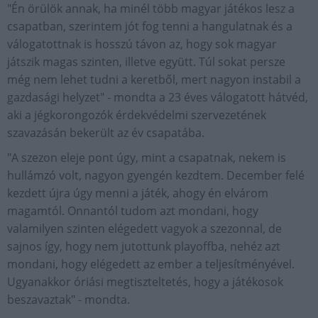
"Én örülök annak, ha minél több magyar játékos lesz a
csapatban, szerintem jót fog tenni a hangulatnak és a
válogatottnak is hosszú távon az, hogy sok magyar
játszik magas szinten, illetve együtt. Túl sokat persze
még nem lehet tudni a keretből, mert nagyon instabil a
gazdasági helyzet" - mondta a 23 éves válogatott hátvéd,
aki a jégkorongozók érdekvédelmi szervezetének
szavazásán bekerült az év csapatába.
"A szezon eleje pont úgy, mint a csapatnak, nekem is
hullámzó volt, nagyon gyengén kezdtem. December felé
kezdett újra úgy menni a játék, ahogy én elvárom
magamtól. Onnantól tudom azt mondani, hogy
valamilyen szinten elégedett vagyok a szezonnal, de
sajnos így, hogy nem jutottunk playoffba, nehéz azt
mondani, hogy elégedett az ember a teljesítményével.
Ugyanakkor óriási megtiszteltetés, hogy a játékosok
beszavaztak" - mondta.