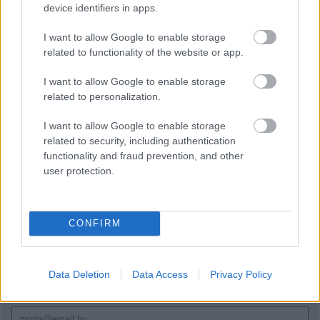
device identifiers in apps.
I want to allow Google to enable storage
related to functionality of the website or app.
I want to allow Google to enable storage
Transzparencia és hatékonyság
related to personalization.
I want to allow Google to enable storage
related to security, including authentication
functionality and fraud prevention, and other
user protection.
HÍRLEVÉL
CONFIRM
Név
Data Deletion
Data Access
Privacy Policy
E-mail cím