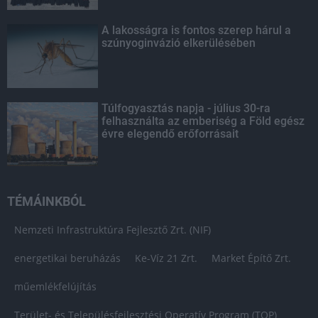
A lakosságra is fontos szerep hárul a
szúnyoginvázió elkerülésében
Túlfogyasztás napja - július 30-ra
felhasználta az emberiség a Föld egész
évre elegendő erőforrásait
TÉMÁINKBÓL
Nemzeti Infrastruktúra Fejlesztő Zrt. (NIF)
energetikai beruházás
Ke-Víz 21 Zrt.
Market Építő Zrt.
műemlékfelújítás
Terület- és Településfejlesztési Operatív Program (TOP)