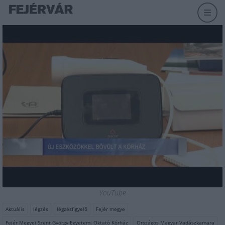
YouTube
Aktuális
légzés
légzésfigyelő
Fejér megye
Fejér Megyei Szent György Egyetemi Oktató Kórház
Országos Magyar Vadászkamara