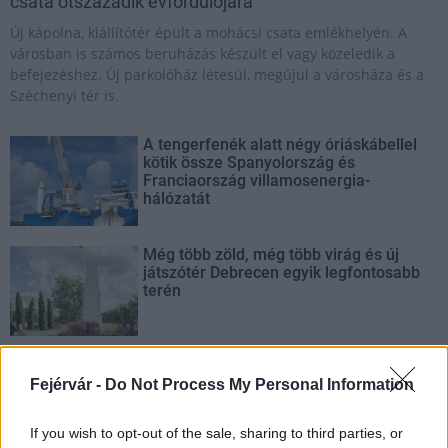
csata ötszázadik évfordulójára
Új kápolna, kiállítótér épült a mohácsi csata emlékhelyén. A
városban is számos beruházás készült el vagy közeledik a
befejezéshez. Új parkolóház létesül, megújul a városháza és a
Széchenyi tér is.
A tengerfenék alatt négy óriáskábellel
kötik össze Spanyolország és
Franciaország villamosenergia-
hálózatát
Még több zöld, még több virág és új
játszótér Debrecen egyik legfontosabb
terén
Fából épül Budakeszi új óvodája
Fejérvár -
Do Not Process My Personal Information
If you wish to opt-out of the sale, sharing to third parties, or