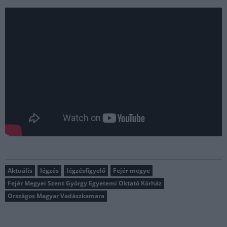
Aktuális
légzés
légzésfigyelő
Fejér megye
Fejér Megyei Szent György Egyetemi Oktató Kórház
Országos Magyar Vadászkamara