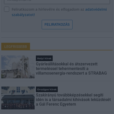
Feliratkozom a hírlevélre és elfogadom az
adatvédelmi
szabályzatot!
FELIRATKOZÁS
LEGFRISSEBB
Helyi hírek
Gyárleállításokkal és átszervezett
termeléssel tehermentesíti a
villamosenergia-rendszert a STRABAG
Országos hírek
Szakirányú továbbképzésekkel segíti
idén is a társadalmi kihívások leküzdését
a Gál Ferenc Egyetem