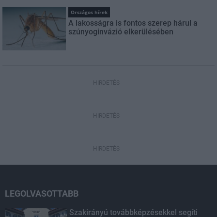
Országos hírek
A lakosságra is fontos szerep hárul a
szúnyoginvázió elkerülésében
HIRDETÉS
HIRDETÉS
HIRDETÉS
LEGOLVASOTTABB
Szakirányú továbbképzésekkel segíti