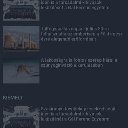
idén is a társadalmi kihívások
leküzdését a Gál Ferenc Egyetem
Túlfogyasztás napja - július 30-ra
felhasználta az emberiség a Föld egész
évre elegendő erőforrásait
A lakosságra is fontos szerep hárul a
szúnyoginvázió elkerülésében
KIEMELT
Szakirányú továbbképzésekkel segíti
idén is a társadalmi kihívások
leküzdését a Gál Ferenc Egyetem