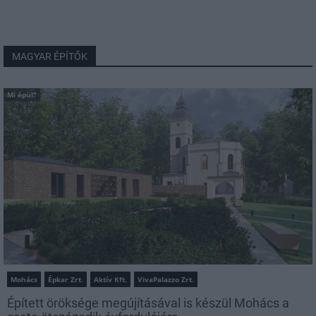
MAGYAR ÉPÍTŐK
Mi épül?
Mohács
Épkar Zrt.
Aktív Kft.
VivaPalazzo Zrt.
Épített öröksége megújításával is készül Mohács a