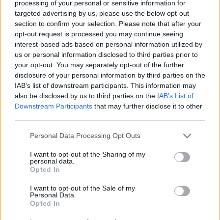
processing of your personal or sensitive information for
Gyárleállításokkal és átszervezett
targeted advertising by us, please use the below opt-out
termeléssel tehermentesíti a
section to confirm your selection. Please note that after your
villamosenergia-rendszert a STRABAG
opt-out request is processed you may continue seeing
interest-based ads based on personal information utilized by
us or personal information disclosed to third parties prior to
your opt-out. You may separately opt-out of the further
disclosure of your personal information by third parties on the
IAB’s list of downstream participants. This information may
AJÁNLJUK MÉG
also be disclosed by us to third parties on the
IAB’s List of
Downstream Participants
that may further disclose it to other
third parties.
Aktuális
Please note that this website/app uses one or more Google
Personal Data Processing Opt Outs
services and may gather and store information including but
not limited to your visit or usage behaviour. You may click to
I want to opt-out of the Sharing of my
personal data.
grant or deny consent to Google and its third-party tags to
Opted In
use your data for below specified purposes in below Google
consent section.
I want to opt-out of the Sale of my
Personal Data.
Nagy igazolás - Sokszoros bajnok érkezik a
Opted In
Fehérvárhoz