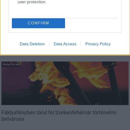
user protection.
Gyárleállításokkal és átszervezett
termeléssel tehermentesíti a
villamosenergia-rendszert a STRABAG
CONFIRM
Data Deletion
Data Access
Privacy Policy
AJÁNLJUK MÉG
Helyi hírek
Fáklyafényben tárul fel Székesfehérvár történelmi
belvárosa