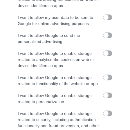
Új kápolna, kiállítótér épült a mohácsi csata emlékhelyén. A
device identifiers in apps.
városban is számos beruházás készült el vagy közeledik a
befejezéshez. Új parkolóház létesül, megújul a városháza és a
I want to allow my user data to be sent to
Széchenyi tér is.
Google for online advertising purposes.
I want to allow Google to send me
A tengerfenék alatt négy óriáskábellel
personalized advertising.
kötik össze Spanyolország és
Franciaország villamosenergia-
hálózatát
I want to allow Google to enable storage
related to analytics like cookies on web or
device identifiers in apps.
Még több zöld, még több virág és új
játszótér Debrecen egyik legfontosabb
I want to allow Google to enable storage
terén
related to functionality of the website or app.
I want to allow Google to enable storage
Fából épül Budakeszi új óvodája
related to personalization.
I want to allow Google to enable storage
related to security, including authentication
functionality and fraud prevention, and other