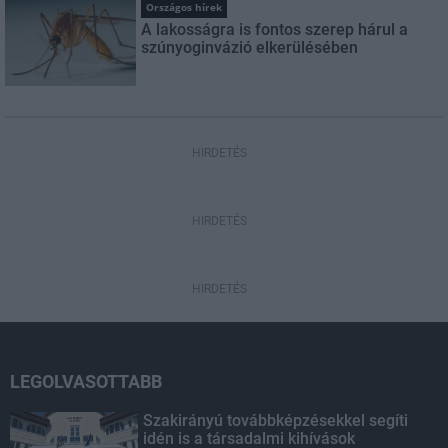
Országos hírek
A lakosságra is fontos szerep hárul a
szúnyoginvázió elkerülésében
HIRDETÉS
HIRDETÉS
HIRDETÉS
LEGOLVASOTTABB
Szakirányú továbbképzésekkel segíti
idén is a társadalmi kihívások