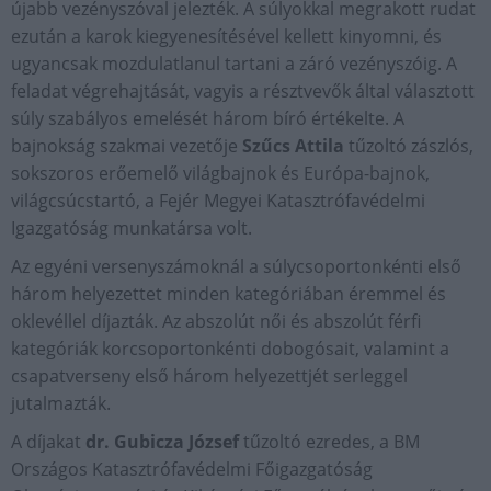
újabb vezényszóval jelezték. A súlyokkal megrakott rudat
ezután a karok kiegyenesítésével kellett kinyomni, és
ugyancsak mozdulatlanul tartani a záró vezényszóig. A
feladat végrehajtását, vagyis a résztvevők által választott
súly szabályos emelését három bíró értékelte. A
bajnokság szakmai vezetője
Szűcs Attila
tűzoltó zászlós,
sokszoros erőemelő világbajnok és Európa-bajnok,
világcsúcstartó, a Fejér Megyei Katasztrófavédelmi
Igazgatóság munkatársa volt.
Az egyéni versenyszámoknál a súlycsoportonkénti első
három helyezettet minden kategóriában éremmel és
oklevéllel díjazták. Az abszolút női és abszolút férfi
kategóriák korcsoportonkénti dobogósait, valamint a
csapatverseny első három helyezettjét serleggel
jutalmazták.
A díjakat
dr. Gubicza József
tűzoltó ezredes, a BM
Országos Katasztrófavédelmi Főigazgatóság