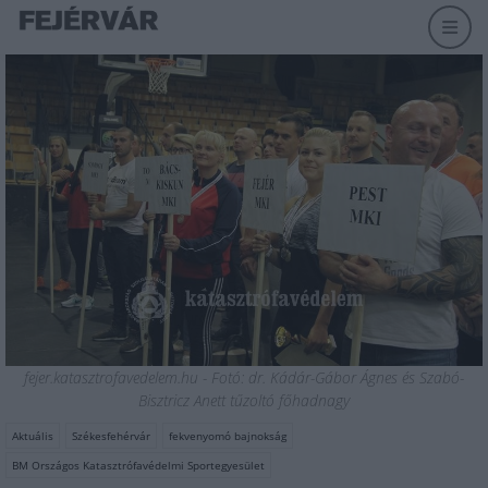
fejer.katasztrofavedelem.hu - Fotó: dr. Kádár-Gábor Ágnes és Szabó-
Bisztricz Anett tűzoltó főhadnagy
Aktuális
Székesfehérvár
fekvenyomó bajnokság
BM Országos Katasztrófavédelmi Sportegyesület