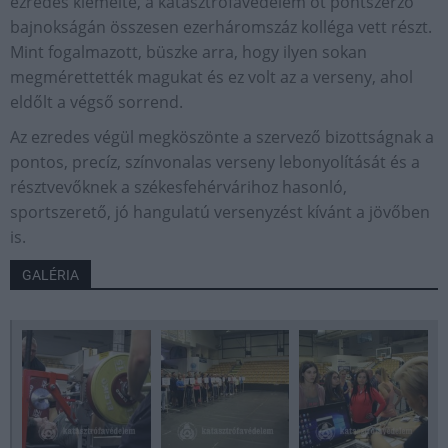
ezredes kiemelte, a katasztrófavédelem öt pontszerző
bajnokságán összesen ezerháromszáz kolléga vett részt.
Mint fogalmazott, büszke arra, hogy ilyen sokan
megmérettették magukat és ez volt az a verseny, ahol
eldőlt a végső sorrend.
Az ezredes végül megköszönte a szervező bizottságnak a
pontos, precíz, színvonalas verseny lebonyolítását és a
résztvevőknek a székesfehérvárihoz hasonló,
sportszerető, jó hangulatú versenyzést kívánt a jövőben
is.
GALÉRIA