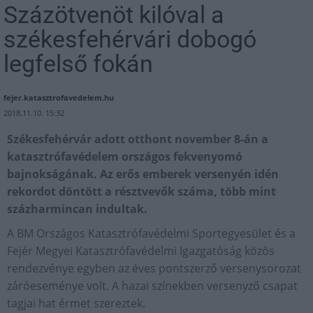
Százötvenöt kilóval a
székesfehérvári dobogó
legfelső fokán
fejer.katasztrofavedelem.hu
2018.11.10. 15:32
Székesfehérvár adott otthont november 8-án a
katasztrófavédelem országos fekvenyomó
bajnokságának. Az erős emberek versenyén idén
rekordot döntött a résztvevők száma, több mint
százharmincan indultak.
A BM Országos Katasztrófavédelmi Sportegyesület és a
Fejér Megyei Katasztrófavédelmi Igazgatóság közös
rendezvénye egyben az éves pontszerző versenysorozat
záróeseménye volt. A hazai színekben versenyző csapat
tagjai hat érmet szereztek.