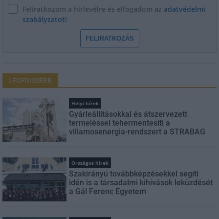
Feliratkozom a hírlevélre és elfogadom az
adatvédelmi
szabályzatot!
FELIRATKOZÁS
LEGFRISSEBB
Helyi hírek
Gyárleállításokkal és átszervezett
termeléssel tehermentesíti a
villamosenergia-rendszert a STRABAG
Országos hírek
Szakirányú továbbképzésekkel segíti
idén is a társadalmi kihívások leküzdését
a Gál Ferenc Egyetem