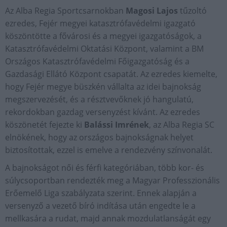
Az Alba Regia Sportcsarnokban
Magosi Lajos
tűzoltó
ezredes, Fejér megyei katasztrófavédelmi igazgató
köszöntötte a fővárosi és a megyei igazgatóságok, a
Katasztrófavédelmi Oktatási Központ, valamint a BM
Országos Katasztrófavédelmi Főigazgatóság és a
Gazdasági Ellátó Központ csapatát. Az ezredes kiemelte,
hogy Fejér megye büszkén vállalta az idei bajnokság
megszervezését, és a résztvevőknek jó hangulatú,
rekordokban gazdag versenyzést kívánt. Az ezredes
köszönetét fejezte ki
Balássi Imrének
, az Alba Regia SC
elnökének, hogy az országos bajnokságnak helyet
biztosítottak, ezzel is emelve a rendezvény színvonalát.
A bajnokságot női és férfi kategóriában, több kor- és
súlycsoportban rendezték meg a Magyar Professzionális
Erőemelő Liga szabályzata szerint. Ennek alapján a
versenyző a vezető bíró indítása után engedte le a
mellkasára a rudat, majd annak mozdulatlanságát egy