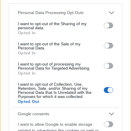
third parties.
Please note that this website/app uses one or more Google
Personal Data Processing Opt Outs
services and may gather and store information including but
MAGYAR ÉPÍTŐK
not limited to your visit or usage behaviour. You may click to
I want to opt-out of the Sharing of my
personal data.
grant or deny consent to Google and its third-party tags to
Opted In
Mi épül?
use your data for below specified purposes in below Google
consent section.
I want to opt-out of the Sale of my
Personal Data.
Opted In
I want to opt-out of processing my
Personal Data for Targeted Advertising.
Opted In
I want to opt-out of Collection, Use,
Retention, Sale, and/or Sharing of my
Personal Data that Is Unrelated with the
Purposes for which it was collected.
Opted Out
Mohács
Épkar Zrt.
Aktív Kft.
VivaPalazzo Zrt.
Google consents
Épített öröksége megújításával is készül Mohács a
I want to allow Google to enable storage
csata ötszázadik évfordulójára
related to advertising like cookies on web or