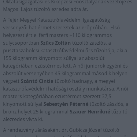
Oktatásigazgatási és Kiképzési Főosztályának vezetője és
Magosi Lajos tűzoltó ezredes adta át.
A Fejér Megyei Katasztrófavédelmi Igazgatóság
versenyzői hat érmet szereztek az erőpróbán. Első
helyezést ért el férfi masters +110 kilogrammos
súlycsoportban
Szűcs Zoltán
tűzoltó zászlós, a
pusztaszabolcsi katasztrófavédelmi őrs tűzoltója, aki a
155 kilogramm kinyomott súllyal az abszolút
kategóriában ezüstérmes lett. A női juniorok egyéni és
abszolút versenyében 45 kilogrammal második helyen
végzett
Szántó Cintia
tűzoltó hadnagy, a megyei
katasztrófavédelmi hatósági osztály munkatársa. A női
masters kategóriában ezüstérmet szerzett 37,5
kinyomott súllyal
Sebestyén Péterné
tűzoltó zászlós, a
bronz helyet 25 kilogrammal
Szauer Henrikné
tűzoltó
alezredes vívta ki.
A rendezvény zárásaként dr. Gubicza József tűzoltó