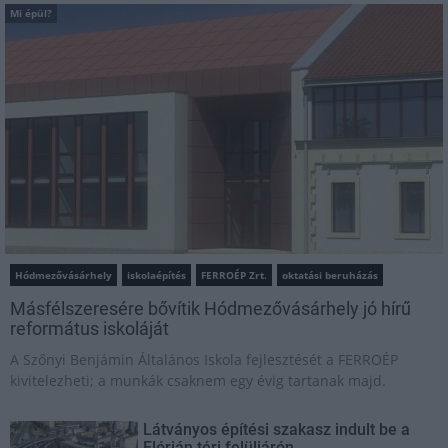
Mi épül?
Hódmezővásárhely
iskolaépítés
FERROÉP Zrt.
oktatási beruházás
Másfélszeresére bővítik Hódmezővásárhely jó hírű
református iskoláját
A Szőnyi Benjámin Általános Iskola fejlesztését a FERROÉP
kivitelezheti; a munkák csaknem egy évig tartanak majd.
Látványos építési szakasz indult be a
Flórián téri felüljárón