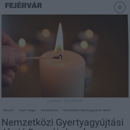
pixabay - illusztráció
Aktuális
Fejér megye
Dunaújváros
Nemzetközi Gyertyagyújtási Akció
Nemzetközi Gyertyagyújtási