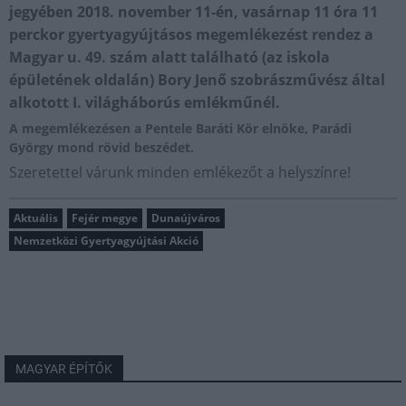
jegyében 2018. november 11-én, vasárnap 11 óra 11
perckor gyertyagyújtásos megemlékezést rendez a
Magyar u. 49. szám alatt található (az iskola
épületének oldalán) Bory Jenő szobrászművész által
alkotott I. világháborús emlékműnél.
A megemlékezésen a Pentele Baráti Kör elnöke, Parádi
György mond rövid beszédet.
Szeretettel várunk minden emlékezőt a helyszínre!
Aktuális
Fejér megye
Dunaújváros
Nemzetközi Gyertyagyújtási Akció
MAGYAR ÉPÍTŐK