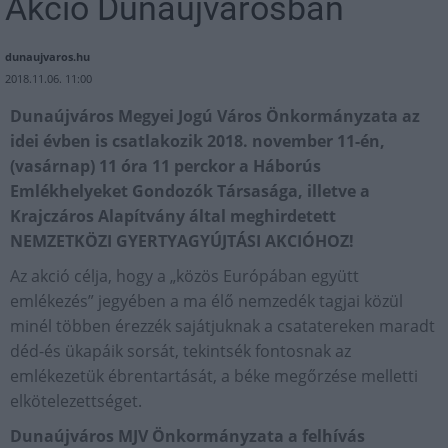
Akció Dunaújvárosban
dunaujvaros.hu
2018.11.06. 11:00
Dunaújváros Megyei Jogú Város Önkormányzata az
idei évben is csatlakozik 2018. november 11-én,
(vasárnap) 11 óra 11 perckor a Háborús
Emlékhelyeket Gondozók Társasága, illetve a
Krajczáros Alapítvány által meghirdetett
NEMZETKÖZI GYERTYAGYÚJTÁSI AKCIÓHOZ!
Az akció célja, hogy a „közös Európában együtt
emlékezés” jegyében a ma élő nemzedék tagjai közül
minél többen érezzék sajátjuknak a csatatereken maradt
déd-és ükapáik sorsát, tekintsék fontosnak az
emlékezetük ébrentartását, a béke megőrzése melletti
elkötelezettséget.
Dunaújváros MJV Önkormányzata a felhívás