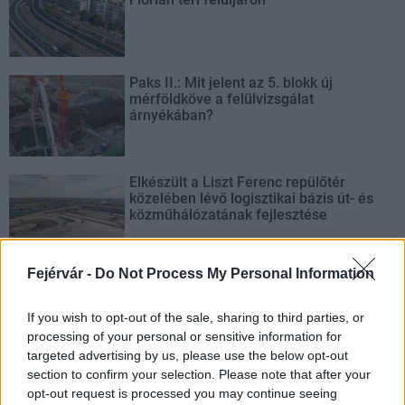
Paks II.: Mit jelent az 5. blokk új
mérföldköve a felülvizsgálat
árnyékában?
Elkészült a Liszt Ferenc repülőtér
közelében lévő logisztikai bázis út- és
közműhálózatának fejlesztése
Fejérvár -
Do Not Process My Personal Information
Látlelet a hazai víziközművekről?
Egyetlen, fél évszázados vezetéken
múlt Bicske vízellátása
If you wish to opt-out of the sale, sharing to third parties, or
processing of your personal or sensitive information for
targeted advertising by us, please use the below opt-out
section to confirm your selection. Please note that after your
opt-out request is processed you may continue seeing