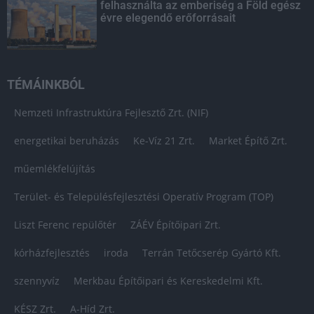
felhasználta az emberiség a Föld egész
évre elegendő erőforrásait
TÉMÁINKBÓL
Nemzeti Infrastruktúra Fejlesztő Zrt. (NIF)
energetikai beruházás
Ke-Víz 21 Zrt.
Market Építő Zrt.
műemlékfelújítás
Terület- és Településfejlesztési Operatív Program (TOP)
Liszt Ferenc repülőtér
ZÁÉV Építőipari Zrt.
kórházfejlesztés
iroda
Terrán Tetőcserép Gyártó Kft.
szennyvíz
Merkbau Építőipari és Kereskedelmi Kft.
KÉSZ Zrt.
A-Híd Zrt.