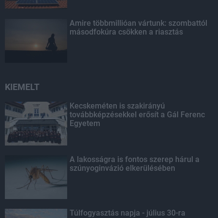
Amire többmillióan vártunk: szombattól
másodfokúra csökken a riasztás
KIEMELT
Kecskeméten is szakirányú
továbbképzésekkel erősít a Gál Ferenc
Egyetem
A lakosságra is fontos szerep hárul a
szúnyoginvázió elkerülésében
Túlfogyasztás napja - július 30-ra