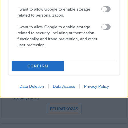
I want to allow Google to enable storage
related to personalization.
I want to allow Google to enable storage
related to security, including authentication
HÍRLEVÉL
functionality and fraud prevention, and other
user protection.
Név
CONFIRM
E-mail cím
Data Deletion
Data Access
Privacy Policy
Feliratkozom a hírlevélre és elfogadom az
adatvédelmi
szabályzatot!
FELIRATKOZÁS