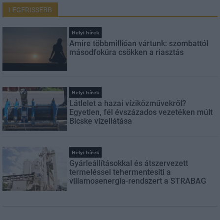
LEGFRISSEBB
Helyi hírek
Amire többmillióan vártunk: szombattól
másodfokúra csökken a riasztás
Helyi hírek
Látlelet a hazai víziközművekről?
Egyetlen, fél évszázados vezetéken múlt
Bicske vízellátása
Helyi hírek
Gyárleállításokkal és átszervezett
termeléssel tehermentesíti a
villamosenergia-rendszert a STRABAG