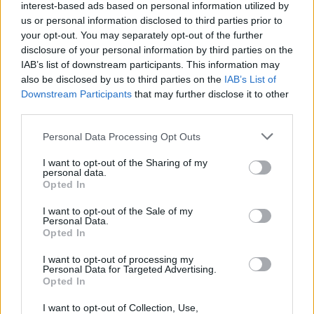
interest-based ads based on personal information utilized by
AJÁNLJUK MÉG
us or personal information disclosed to third parties prior to
your opt-out. You may separately opt-out of the further
disclosure of your personal information by third parties on the
Aktuális
IAB’s list of downstream participants. This information may
also be disclosed by us to third parties on the
IAB’s List of
Downstream Participants
that may further disclose it to other
third parties.
Please note that this website/app uses one or more Google
Personal Data Processing Opt Outs
services and may gather and store information including but
not limited to your visit or usage behaviour. You may click to
I want to opt-out of the Sharing of my
Nagy igazolás - Sokszoros bajnok érkezik a
personal data.
grant or deny consent to Google and its third-party tags to
Fehérvárhoz
Opted In
use your data for below specified purposes in below Google
consent section.
I want to opt-out of the Sale of my
Personal Data.
Opted In
I want to opt-out of processing my
Aktuális
Personal Data for Targeted Advertising.
Opted In
I want to opt-out of Collection, Use,