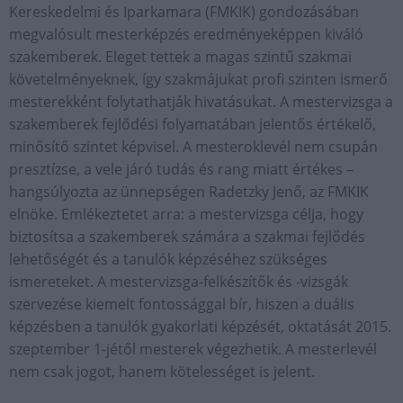
Kereskedelmi és Iparkamara (FMKIK) gondozásában
megvalósult mesterképzés eredményeképpen kiváló
szakemberek. Eleget tettek a magas szintű szakmai
követelményeknek, így szakmájukat profi szinten ismerő
mesterekként folytathatják hivatásukat. A mestervizsga a
szakemberek fejlődési folyamatában jelentős értékelő,
minősítő szintet képvisel. A mesteroklevél nem csupán
presztízse, a vele járó tudás és rang miatt értékes –
hangsúlyozta az ünnepségen Radetzky Jenő, az FMKIK
elnöke. Emlékeztetet arra: a mestervizsga célja, hogy
biztosítsa a szakemberek számára a szakmai fejlődés
lehetőségét és a tanulók képzéséhez szükséges
ismereteket. A mestervizsga-felkészítők és -vizsgák
szervezése kiemelt fontossággal bír, hiszen a duális
képzésben a tanulók gyakorlati képzését, oktatását 2015.
szeptember 1-jétől mesterek végezhetik. A mesterlevél
nem csak jogot, hanem kötelességet is jelent.