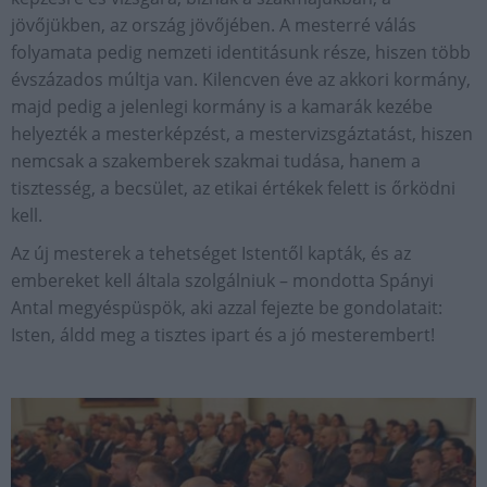
jövőjükben, az ország jövőjében. A mesterré válás
folyamata pedig nemzeti identitásunk része, hiszen több
évszázados múltja van. Kilencven éve az akkori kormány,
majd pedig a jelenlegi kormány is a kamarák kezébe
helyezték a mesterképzést, a mestervizsgáztatást, hiszen
nemcsak a szakemberek szakmai tudása, hanem a
tisztesség, a becsület, az etikai értékek felett is őrködni
kell.
Az új mesterek a tehetséget Istentől kapták, és az
embereket kell általa szolgálniuk – mondotta Spányi
Antal megyéspüspök, aki azzal fejezte be gondolatait:
Isten, áldd meg a tisztes ipart és a jó mesterembert!