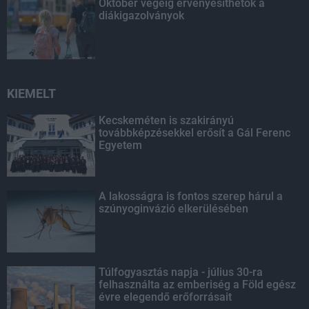
Október végéig érvényesíthetők a
diákigazolványok
KIEMELT
Kecskeméten is szakirányú
továbbképzésekkel erősít a Gál Ferenc
Egyetem
A lakosságra is fontos szerep hárul a
szúnyoginvázió elkerülésében
Túlfogyasztás napja - július 30-ra
felhasználta az emberiség a Föld egész
évre elegendő erőforrásait