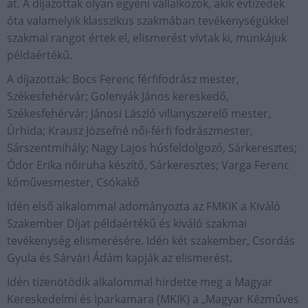
at. A díjazottak olyan egyéni vállalkozók, akik évtizedek
óta valamelyik klasszikus szakmában tevékenységükkel
szakmai rangot értek el, elismerést vívtak ki, munkájuk
példaértékű.
A díjazottak: Bocs Ferenc férfifodrász mester,
Székesfehérvár; Golenyák János kereskedő,
Székesfehérvár; Jánosi László villanyszerelő mester,
Úrhida; Krausz Józsefné női-férfi fodrászmester,
Sárszentmihály; Nagy Lajos húsfeldolgozó, Sárkeresztes;
Ódor Erika nőiruha készítő, Sárkeresztes; Varga Ferenc
kőművesmester, Csókakő
Idén első alkalommal adományozta az FMKIK a Kiváló
Szakember Díjat példaértékű és kiváló szakmai
tevékenység elismerésére. Idén két szakember, Csordás
Gyula és Sárvári Ádám kapják az elismerést.
Idén tizenötödik alkalommal hirdette meg a Magyar
Kereskedelmi és Iparkamara (MKIK) a „Magyar Kézműves