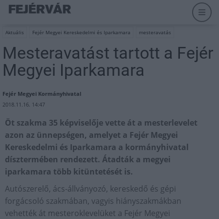
Aktuális
Fejér Megyei Kereskedelmi és Iparkamara
mesteravatás
Mesteravatást tartott a Fejér
Megyei Iparkamara
Fejér Megyei Kormányhivatal
2018.11.16. 14:47
Öt szakma 35 képviselője vette át a mesterlevelet
azon az ünnepségen, amelyet a Fejér Megyei
Kereskedelmi és Iparkamara a kormányhivatal
dísztermében rendezett. Átadták a megyei
iparkamara több kitüntetését is.
Autószerelő, ács-állványozó, kereskedő és gépi
forgácsoló szakmában, vagyis hiányszakmákban
vehették át mesteroklevelüket a Fejér Megyei