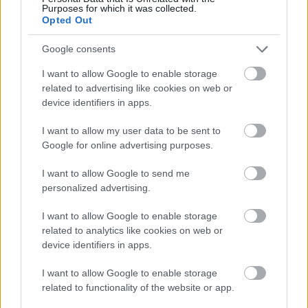
Purposes for which it was collected.
Opted Out
Elkészült a Liszt Ferenc repülőtér
közelében lévő logisztikai bázis út- és
Google consents
közműhálózatának fejlesztése
I want to allow Google to enable storage
related to advertising like cookies on web or
device identifiers in apps.
Látlelet a hazai víziközművekről?
Egyetlen, fél évszázados vezetéken
I want to allow my user data to be sent to
múlt Bicske vízellátása
Google for online advertising purposes.
I want to allow Google to send me
Épített öröksége megújításával is készül
personalized advertising.
Mohács a csata ötszázadik
évfordulójára
I want to allow Google to enable storage
related to analytics like cookies on web or
device identifiers in apps.
I want to allow Google to enable storage
related to functionality of the website or app.
AJÁNLJUK MÉG