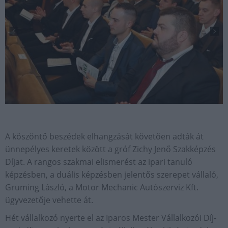
A köszöntő beszédek elhangzását követően adták át
ünnepélyes keretek között a gróf Zichy Jenő Szakképzés
Díjat. A rangos szakmai elismerést az ipari tanuló
képzésben, a duális képzésben jelentős szerepet vállaló,
Gruming László, a Motor Mechanic Autószerviz Kft.
ügyvezetője vehette át.
Hét vállalkozó nyerte el az Iparos Mester Vállalkozói Díj-