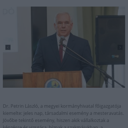
Dr. Petrin László, a megyei kormányhivatal főigazgatója
kiemelte: jeles nap, társadalmi esemény a mesteravatás.
Jövőbe tekintő esemény, hiszen akik vállalkoztak a
képzésre és vizsgára, bíznak a szakmájukban, a