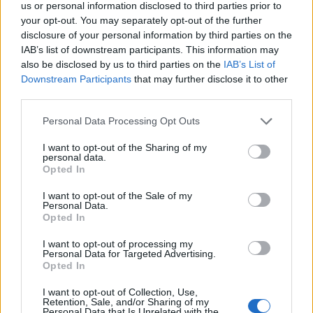
us or personal information disclosed to third parties prior to
your opt-out. You may separately opt-out of the further
disclosure of your personal information by third parties on the
IAB’s list of downstream participants. This information may
also be disclosed by us to third parties on the
IAB’s List of
Downstream Participants
that may further disclose it to other
third parties.
Please note that this website/app uses one or more Google
Personal Data Processing Opt Outs
services and may gather and store information including but
not limited to your visit or usage behaviour. You may click to
I want to opt-out of the Sharing of my
personal data.
grant or deny consent to Google and its third-party tags to
HE-DO
BKK
KM Építő Kft.
Főmterv Mérnöki Tervező Zrt.
Opted In
use your data for below specified purposes in below Google
Látványos építési szakasz indult be a Flórián téri
consent section.
I want to opt-out of the Sale of my
felüljárón
Personal Data.
Opted In
A tartós nyári hőség jelentős kihívás elé állítja a KM Építőt,
ennek ellenére folyamatosan halad az aszfaltozás.
I want to opt-out of processing my
Personal Data for Targeted Advertising.
Opted In
Paks II.: Mit jelent az 5. blokk új
mérföldköve a felülvizsgálat
I want to opt-out of Collection, Use,
árnyékában?
Retention, Sale, and/or Sharing of my
Personal Data that Is Unrelated with the