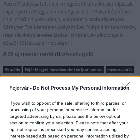
Remek” pályázatot. Fejér megyéből két alkotást díjaztak.
Díjat nyert a Magyaralmási Agrár Zrt., "Pater kézműves
sajt" című pályamunkája, valamint a szabadbattyáni
Sáringer Éva kézműves pályaműve, "Népi díszítésű tükör,
népi díszítésű leveles ládika" címmel. Az alkotókat is
köszöntötték az ünnepségen.
A 35 új mester nevét
itt
olvashatják!
Aktuális
Fejér Megyei Kereskedelmi és Iparkamara
mesteravatás
Fejérvár -
Do Not Process My Personal Information
If you wish to opt-out of the sale, sharing to third parties, or
processing of your personal or sensitive information for
MAGYAR ÉPÍTŐK
targeted advertising by us, please use the below opt-out
section to confirm your selection. Please note that after your
opt-out request is processed you may continue seeing
Útépítés
interest-based ads based on personal information utilized by