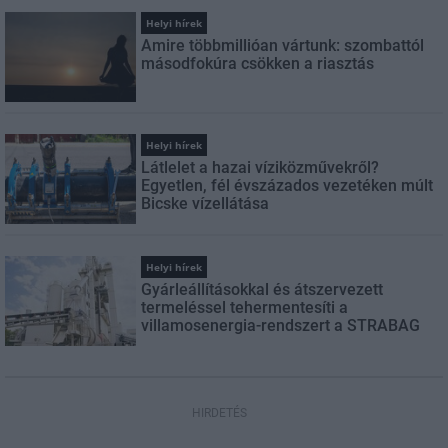
Helyi hírek
Amire többmillióan vártunk: szombattól
másodfokúra csökken a riasztás
Helyi hírek
Látlelet a hazai víziközművekről?
Egyetlen, fél évszázados vezetéken múlt
Bicske vízellátása
Helyi hírek
Gyárleállításokkal és átszervezett
termeléssel tehermentesíti a
villamosenergia-rendszert a STRABAG
HIRDETÉS