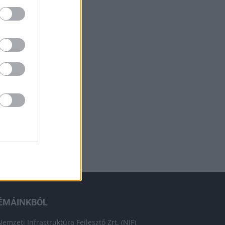
ÉMÁINKBÓL
Nemzeti Infrastruktúra Fejlesztő Zrt. (NIF)