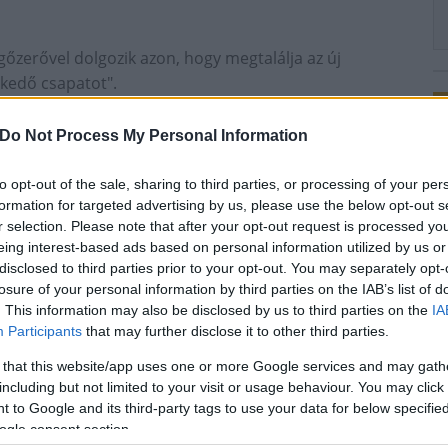
gőzerővel dolgozik azon, hogy megtalálja az új
lkedő csapatot".
 mindössze nyolcat nyert meg, így 25 pontjával a
Do Not Process My Personal Information
y, hogy legutóbbi nyolc találkozójából csak kettőn
to opt-out of the sale, sharing to third parties, or processing of your per
formation for targeted advertising by us, please use the below opt-out s
r selection. Please note that after your opt-out request is processed y
k
eing interest-based ads based on personal information utilized by us or
disclosed to third parties prior to your opt-out. You may separately opt-
losure of your personal information by third parties on the IAB’s list of
. This information may also be disclosed by us to third parties on the
IA
Participants
that may further disclose it to other third parties.
 that this website/app uses one or more Google services and may gath
including but not limited to your visit or usage behaviour. You may click 
 to Google and its third-party tags to use your data for below specifi
Paks II.: Mit jelent az 5. blokk új
ogle consent section.
mérföldköve a felülvizsgálat