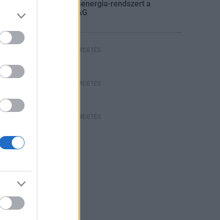
villamosenergia-rendszert a
STRABAG
HIRDETÉS
HIRDETÉS
HIRDETÉS