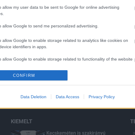
o allow my user data to be sent to Google for online advertising
s.
Aktuális
to allow Google to send me personalized advertising.
o allow Google to enable storage related to analytics like cookies on
evice identifiers in apps.
o allow Google to enable storage related to functionality of the website
ntosságú a
Transzparencia és
CONFIRM
echnika az
hatékonyság
o allow Google to enable storage related to personalization.
ben?
o allow Google to enable storage related to security, including
Data Deletion
Data Access
Privacy Policy
cation functionality and fraud prevention, and other user protection.
KIEMELT
T
Kecskeméten is szakirányú