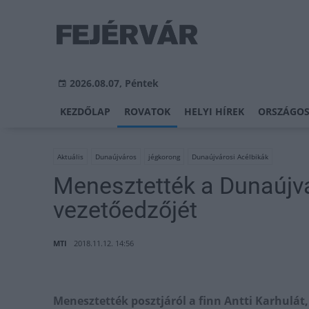
2026.08.07, Péntek
KEZDŐLAP
ROVATOK
HELYI HÍREK
ORSZÁGOS
Aktuális
Dunaújváros
jégkorong
Dunaújvárosi Acélbikák
Menesztették a Dunaújvá
vezetőedzőjét
MTI
2018.11.12. 14:56
Menesztették posztjáról a finn Antti Karhulát,