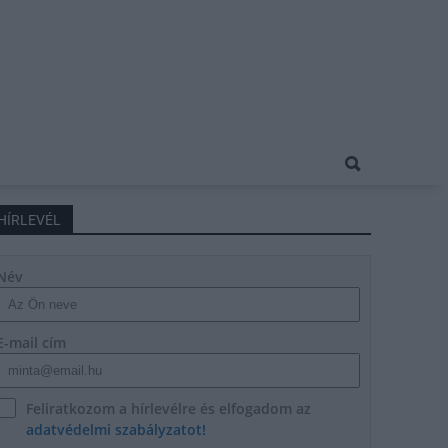
HÍRLEVÉL
Név
E-mail cím
Feliratkozom a hírlevélre és elfogadom az
adatvédelmi szabályzatot!