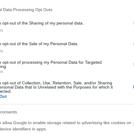
árnyékában?
l Data Processing Opt Outs
o opt-out of the Sharing of my personal data.
Elkészült a Liszt Ferenc repülőtér
In
közelében lévő logisztikai bázis út-
és közműhálózatának fejlesztése
o opt-out of the Sale of my Personal Data.
In
Látlelet a hazai víziközművekről?
to opt-out of processing my Personal Data for Targeted
Egyetlen, fél évszázados
ing.
vezetéken múlt Bicske vízellátása
In
o opt-out of Collection, Use, Retention, Sale, and/or Sharing
ersonal Data that Is Unrelated with the Purposes for which it
lected.
Épített öröksége megújításával is
Out
készül Mohács a csata ötszázadik
évfordulójára
consents
o allow Google to enable storage related to advertising like cookies on
evice identifiers in apps.