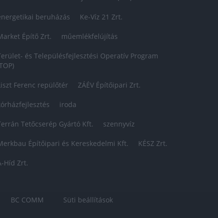
energetikai beruházás
Ke-Víz 21 Zrt.
Market Építő Zrt.
műemlékfelújítás
Terület- és Településfejlesztési Operatív Program
(TOP)
Liszt Ferenc repülőtér
ZÁÉV Építőipari Zrt.
kórházfejlesztés
iroda
Terrán Tetőcserép Gyártó Kft.
szennyvíz
Merkbau Építőipari és Kereskedelmi Kft.
KÉSZ Zrt.
A-Híd Zrt.
BC COMM
Süti beállítások