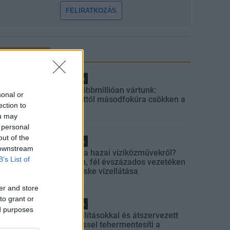
FELIRATKOZÁS
LEGFRISSEBB
Helyi hírek
Amire többmillióan vártunk:
sonal or
szombattól másodfokúra csökken a
ection to
riasztás
ou may
 personal
out of the
Helyi hírek
 downstream
Látlelet a hazai víziközművekről?
B’s List of
Egyetlen, fél évszázados vezetéken
múlt Bicske vízellátása
er and store
to grant or
Helyi hírek
ed purposes
Gyárleállításokkal és átszervezett
termeléssel tehermentesíti a