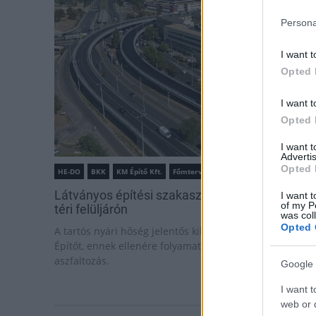
Persona
I want t
Opted 
I want t
Opted 
I want 
Advertis
Opted 
HE-DO
BKK
KM Építő Kft.
Főmterv Mérnöki Tervező Zrt.
Látványos építési szakasz indult be a Flórián
I want t
of my P
téri felüljárón
was col
Opted 
A tartós nyári hőség jelentős kihívás elé állítja a KM
Építőt, ennek ellenére folyamatosan halad az
aszfaltozás.
Google 
I want t
web or d