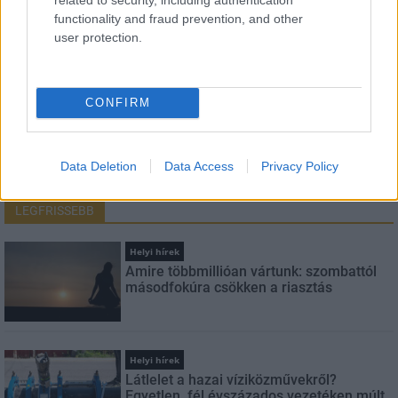
functionality and fraud prevention, and other
E-mail cím
user protection.
Feliratkozom a hírlevélre és elfogadom az
adatvédelmi
szabályzatot!
CONFIRM
FELIRATKOZÁS
Data Deletion
Data Access
Privacy Policy
LEGFRISSEBB
Helyi hírek
Amire többmillióan vártunk: szombattól
másodfokúra csökken a riasztás
Helyi hírek
Látlelet a hazai víziközművekről?
Egyetlen, fél évszázados vezetéken múlt