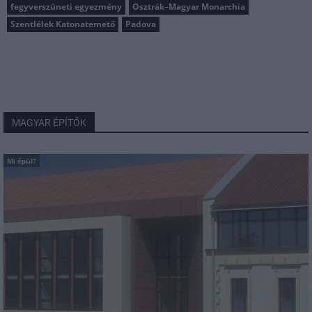
fegyverszüneti egyezmény
Osztrák–Magyar Monarchia
Szentlélek Katonatemető
Padova
MAGYAR ÉPÍTŐK
Mi épül?