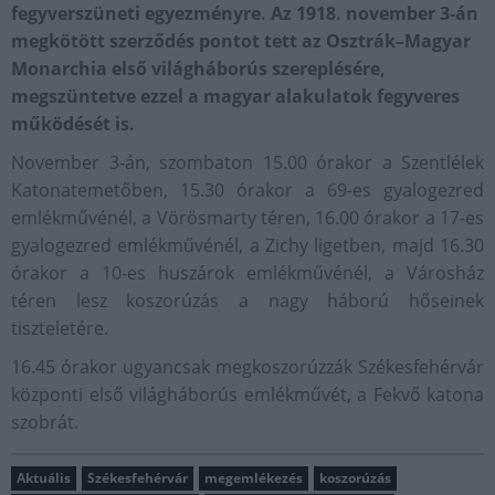
fegyverszüneti egyezményre. Az 1918. november 3-án
megkötött szerződés pontot tett az Osztrák–Magyar
Monarchia első világháborús szereplésére,
megszüntetve ezzel a magyar alakulatok fegyveres
működését is.
November 3-án, szombaton 15.00 órakor a Szentlélek
Katonatemetőben, 15.30 órakor a 69-es gyalogezred
emlékművénél, a Vörösmarty téren, 16.00 órakor a 17-es
gyalogezred emlékművénél, a Zichy ligetben, majd 16.30
órakor a 10-es huszárok emlékművénél, a Városház
téren lesz koszorúzás a nagy háború hőseinek
tiszteletére.
16.45 órakor ugyancsak megkoszorúzzák Székesfehérvár
központi első világháborús emlékművét, a Fekvő katona
szobrát.
Aktuális
Székesfehérvár
megemlékezés
koszorúzás