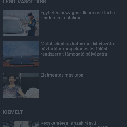
LEGOLVASOTTABB
Egyhetes országos ellenőrzést tart a
rendőrség a utakon
Mától jelentkezhetnek a kivitelezők a
háztartások napelemes és fűtési
rendszereit támogató pályázatra
Életmentés másképp
KIEMELT
Kecskeméten is szakirányú