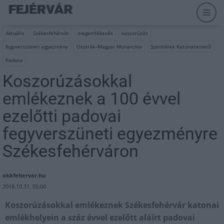
Aktuális
Székesfehérvár
megemlékezés
koszorúzás
fegyverszüneti egyezmény
Osztrák–Magyar Monarchia
Szentlélek Katonatemető
Padova
Koszorúzásokkal
emlékeznek a 100 évvel
ezelőtti padovai
fegyverszüneti egyezményre
Székesfehérváron
okkfehervar.hu
2018.10.31. 05:00
Koszorúzásokkal emlékeznek Székesfehérvár katonai
emlékhelyein a száz évvel ezelőtt aláírt padovai