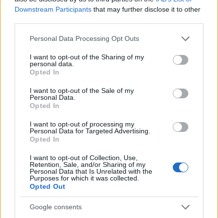
Fáklyafényben tárul fel Székesfehérvár történelmi
Downstream Participants
that may further disclose it to other
belvárosa
third parties.
Please note that this website/app uses one or more Google
Personal Data Processing Opt Outs
services and may gather and store information including but
not limited to your visit or usage behaviour. You may click to
I want to opt-out of the Sharing of my
personal data.
grant or deny consent to Google and its third-party tags to
Opted In
Helyi hírek
use your data for below specified purposes in below Google
consent section.
I want to opt-out of the Sale of my
Personal Data.
Opted In
I want to opt-out of processing my
Personal Data for Targeted Advertising.
Opted In
Harmonia Albensis: négy nyári koncerttel tölti meg
I want to opt-out of Collection, Use,
Székesfehérvár templomait
Retention, Sale, and/or Sharing of my
Personal Data that Is Unrelated with the
Purposes for which it was collected.
Opted Out
Google consents