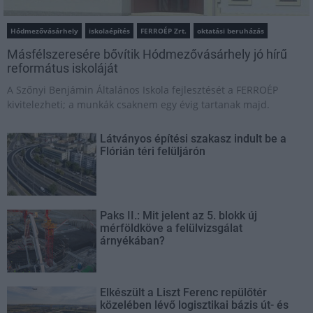
Hódmezővásárhely
iskolaépítés
FERROÉP Zrt.
oktatási beruházás
Másfélszeresére bővítik Hódmezővásárhely jó hírű
református iskoláját
A Szőnyi Benjámin Általános Iskola fejlesztését a FERROÉP
kivitelezheti; a munkák csaknem egy évig tartanak majd.
Látványos építési szakasz indult be a
Flórián téri felüljárón
Paks II.: Mit jelent az 5. blokk új
mérföldköve a felülvizsgálat
árnyékában?
Elkészült a Liszt Ferenc repülőtér
közelében lévő logisztikai bázis út- és