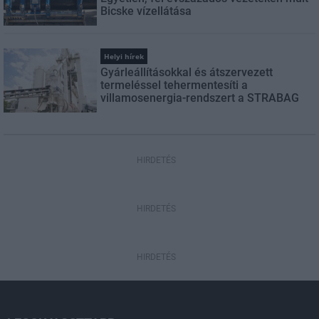
Bicske vízellátása
Helyi hírek
Gyárleállításokkal és átszervezett
termeléssel tehermentesíti a
villamosenergia-rendszert a STRABAG
HIRDETÉS
HIRDETÉS
HIRDETÉS