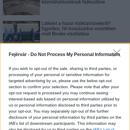
közműhálózatának fejlesztése
Látlelet a hazai víziközművekről?
Egyetlen, fél évszázados vezetéken
múlt Bicske vízellátása
Fejérvár -
Do Not Process My Personal Information
If you wish to opt-out of the sale, sharing to third parties, or
AJÁNLJUK MÉG
processing of your personal or sensitive information for
targeted advertising by us, please use the below opt-out
Helyi hírek
section to confirm your selection. Please note that after your
opt-out request is processed you may continue seeing
interest-based ads based on personal information utilized by
us or personal information disclosed to third parties prior to
your opt-out. You may separately opt-out of the further
disclosure of your personal information by third parties on the
IAB’s list of downstream participants. This information may
also be disclosed by us to third parties on the
IAB’s List of