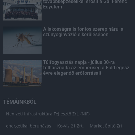
továbbképzésekkel erősít a Gál Ferenc
Egyetem
A lakosságra is fontos szerep hárul a
szúnyoginvázió elkerülésében
Túlfogyasztás napja - július 30-ra
felhasználta az emberiség a Föld egész
évre elegendő erőforrásait
TÉMÁINKBÓL
Nemzeti Infrastruktúra Fejlesztő Zrt. (NIF)
energetikai beruházás
Ke-Víz 21 Zrt.
Market Építő Zrt.