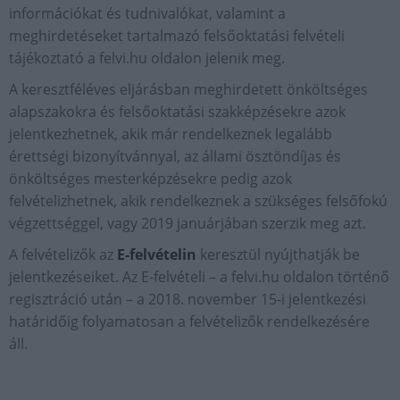
információkat és tudnivalókat, valamint a
meghirdetéseket tartalmazó felsőoktatási felvételi
tájékoztató a felvi.hu oldalon jelenik meg.
A keresztféléves eljárásban meghirdetett önköltséges
alapszakokra és felsőoktatási szakképzésekre azok
jelentkezhetnek, akik már rendelkeznek legalább
érettségi bizonyítvánnyal, az állami ösztöndíjas és
önköltséges mesterképzésekre pedig azok
felvételizhetnek, akik rendelkeznek a szükséges felsőfokú
végzettséggel, vagy 2019 januárjában szerzik meg azt.
A felvételizők az
E-felvételin
keresztül nyújthatják be
jelentkezéseiket. Az E-felvételi – a felvi.hu oldalon történő
regisztráció után – a 2018. november 15-i jelentkezési
határidőig folyamatosan a felvételizők rendelkezésére
áll.