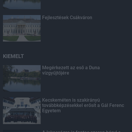
Fejlesztések Csákváron
KIEMELT
Megérkezett az eső a Duna
vízgyűjtőjére
Kecskeméten is szakirányú
továbbképzésekkel erősít a Gál Ferenc
Egyetem