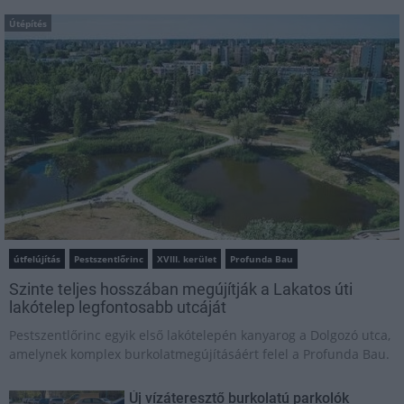
Útépítés
útfelújítás
Pestszentlőrinc
XVIII. kerület
Profunda Bau
Szinte teljes hosszában megújítják a Lakatos úti
lakótelep legfontosabb utcáját
Pestszentlőrinc egyik első lakótelepén kanyarog a Dolgozó utca,
amelynek komplex burkolatmegújításáért felel a Profunda Bau.
Új vízáteresztő burkolatú parkolók