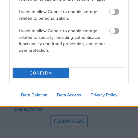
I want to allow Google to enable storage
related to personalization.
I want to allow Google to enable storage
related to security, including authentication
functionality and fraud prevention, and other
HÍRLEVÉL
user protection.
Név
CONFIRM
E-mail cím
Data Deletion
Data Access
Privacy Policy
Feliratkozom a hírlevélre és elfogadom az
adatvédelmi
szabályzatot!
FELIRATKOZÁS