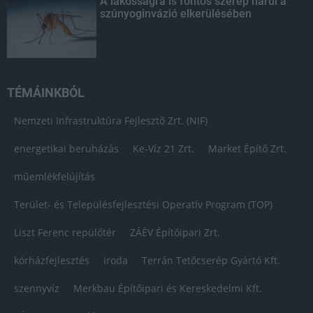
A lakosságra is fontos szerep hárul a
szúnyoginvázió elkerülésében
TÉMÁINKBÓL
Nemzeti Infrastruktúra Fejlesztő Zrt. (NIF)
energetikai beruházás
Ke-Víz 21 Zrt.
Market Építő Zrt.
műemlékfelújítás
Terület- és Településfejlesztési Operatív Program (TOP)
Liszt Ferenc repülőtér
ZÁÉV Építőipari Zrt.
kórházfejlesztés
iroda
Terrán Tetőcserép Gyártó Kft.
szennyvíz
Merkbau Építőipari és Kereskedelmi Kft.