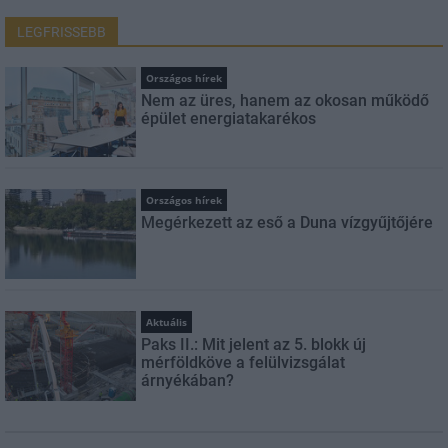
LEGFRISSEBB
Országos hírek
Nem az üres, hanem az okosan működő
épület energiatakarékos
Országos hírek
Megérkezett az eső a Duna vízgyűjtőjére
Aktuális
Paks II.: Mit jelent az 5. blokk új
mérföldköve a felülvizsgálat
árnyékában?