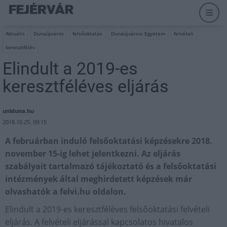
Aktuális
Dunaújváros
felsőoktatás
Dunaújvárosi Egyetem
felvételi
keresztfélév
Elindult a 2019-es
keresztféléves eljárás
uniduna.hu
2018.10.25. 09:15
A februárban induló felsőoktatási képzésekre 2018.
november 15-ig lehet jelentkezni. Az eljárás
szabályait tartalmazó tájékoztató és a felsőoktatási
intézmények által meghirdetett képzések már
olvashatók a felvi.hu oldalon.
Elindult a 2019-es keresztféléves felsőoktatási felvételi
eljárás. A felvételi eljárással kapcsolatos hivatalos