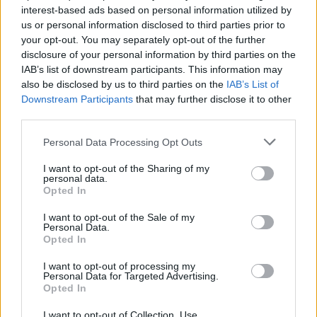
interest-based ads based on personal information utilized by
AJÁNLJUK MÉG
us or personal information disclosed to third parties prior to
your opt-out. You may separately opt-out of the further
disclosure of your personal information by third parties on the
Aktuális
IAB’s list of downstream participants. This information may
also be disclosed by us to third parties on the
IAB’s List of
Downstream Participants
that may further disclose it to other
third parties.
Please note that this website/app uses one or more Google
Personal Data Processing Opt Outs
services and may gather and store information including but
not limited to your visit or usage behaviour. You may click to
I want to opt-out of the Sharing of my
Paks II.: Mit jelent az 5. blokk új mérföldköve a
personal data.
grant or deny consent to Google and its third-party tags to
Opted In
felülvizsgálat árnyékában?
use your data for below specified purposes in below Google
consent section.
I want to opt-out of the Sale of my
Personal Data.
Opted In
I want to opt-out of processing my
Personal Data for Targeted Advertising.
Aktuális
Opted In
I want to opt-out of Collection, Use,