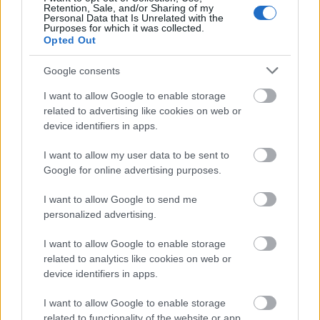
Retention, Sale, and/or Sharing of my
Personal Data that Is Unrelated with the
Purposes for which it was collected.
Opted Out
Google consents
Nagy igazolás - Sokszoros bajnok érkezik a
Fehérvárhoz
I want to allow Google to enable storage
related to advertising like cookies on web or
device identifiers in apps.
I want to allow my user data to be sent to
Google for online advertising purposes.
Aktuális
I want to allow Google to send me
personalized advertising.
I want to allow Google to enable storage
related to analytics like cookies on web or
device identifiers in apps.
Miért kulcsfontosságú a korszerű légtechnika az
I want to allow Google to enable storage
egészségügyi intézményekben?
related to functionality of the website or app.