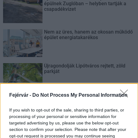
épülnek Zuglóban – helyben tartják a
csapadékvizet
Nem az üres, hanem az okosan működő
épület energiatakarékos
Újragondolják Lipótváros rejtett, zöld
parkját
Fejérvár -
Do Not Process My Personal Information
Történelmi táj, amelynek minden köve
mesél – megújul a tatai Angolkert
If you wish to opt-out of the sale, sharing to third parties, or
processing of your personal or sensitive information for
targeted advertising by us, please use the below opt-out
section to confirm your selection. Please note that after your
opt-out request is processed you may continue seeing