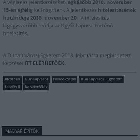
A végleges jelentkezéseket
legkésőbb 2018. november
15-én éjfélig
kell rögzíteni. A jelentkezés
hitelesítésének
határideje 2018. november 20.
A hitelesítés
legegyszerűbb módja az Ügyfélkapuval történő
hitelesítés.
A Dunaújvárosi Egyetem 2018. februárra meghirdetett
képzései
ITT ELÉRHETŐEK.
Aktuális
Dunaújváros
felsőoktatás
Dunaújvárosi Egyetem
felvételi
keresztfélév
MAGYAR ÉPÍTŐK