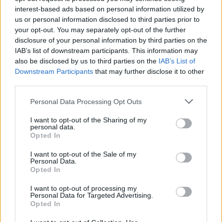
interest-based ads based on personal information utilized by
us or personal information disclosed to third parties prior to
AJÁNLJUK MÉG
your opt-out. You may separately opt-out of the further
disclosure of your personal information by third parties on the
Aktuális
IAB’s list of downstream participants. This information may
also be disclosed by us to third parties on the
IAB’s List of
Downstream Participants
that may further disclose it to other
third parties.
Please note that this website/app uses one or more Google
Personal Data Processing Opt Outs
services and may gather and store information including but
not limited to your visit or usage behaviour. You may click to
I want to opt-out of the Sharing of my
personal data.
Paks II.: Mit jelent az 5. blokk új mérföldköve a
grant or deny consent to Google and its third-party tags to
Opted In
felülvizsgálat árnyékában?
use your data for below specified purposes in below Google
consent section.
I want to opt-out of the Sale of my
Personal Data.
Opted In
I want to opt-out of processing my
Personal Data for Targeted Advertising.
Helyi hírek
Opted In