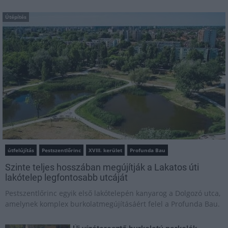
Útépítés
útfelújítás
Pestszentlőrinc
XVIII. kerület
Profunda Bau
Szinte teljes hosszában megújítják a Lakatos úti
lakótelep legfontosabb utcáját
Pestszentlőrinc egyik első lakótelepén kanyarog a Dolgozó utca,
amelynek komplex burkolatmegújításáért felel a Profunda Bau.