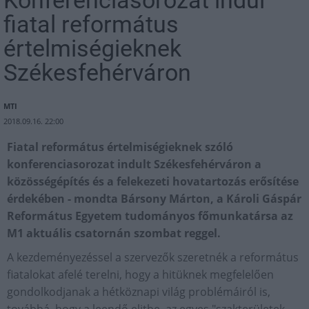
fiatal református
értelmiségieknek
Székesfehérváron
MTI
2018.09.16. 22:00
Fiatal református értelmiségieknek szóló
konferenciasorozat indult Székesfehérváron a
közösségépítés és a felekezeti hovatartozás erősítése
érdekében - mondta Bársony Márton, a Károli Gáspár
Református Egyetem tudományos főmunkatársa az
M1 aktuális csatornán szombat reggel.
A kezdeményezéssel a szervezők szeretnék a református
fiatalokat afelé terelni, hogy a hitüknek megfelelően
gondolkodjanak a hétköznapi világ problémáiról is,
továbbá, hogy a leendő elitbe, az egyes "szakterületek