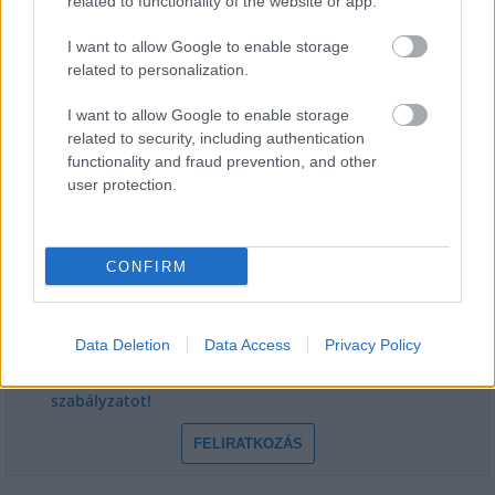
related to functionality of the website or app.
I want to allow Google to enable storage
related to personalization.
I want to allow Google to enable storage
related to security, including authentication
functionality and fraud prevention, and other
HÍRLEVÉL
user protection.
Név
CONFIRM
E-mail cím
Data Deletion
Data Access
Privacy Policy
Feliratkozom a hírlevélre és elfogadom az
adatvédelmi
szabályzatot!
FELIRATKOZÁS