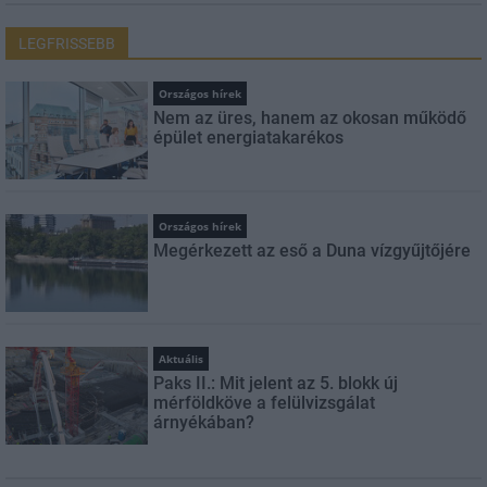
LEGFRISSEBB
Országos hírek
Nem az üres, hanem az okosan működő
épület energiatakarékos
Országos hírek
Megérkezett az eső a Duna vízgyűjtőjére
Aktuális
Paks II.: Mit jelent az 5. blokk új
mérföldköve a felülvizsgálat
árnyékában?