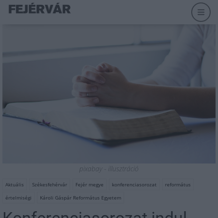
pixabay - illusztráció
Aktuális
Székesfehérvár
Fejér megye
konferenciasorozat
református
értelmiségi
Károli Gáspár Református Egyetem
Konferenciasorozat indul