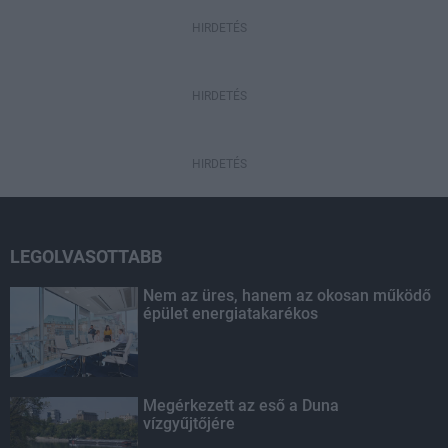
HIRDETÉS
HIRDETÉS
HIRDETÉS
LEGOLVASOTTABB
Nem az üres, hanem az okosan működő
épület energiatakarékos
Megérkezett az eső a Duna
vízgyűjtőjére