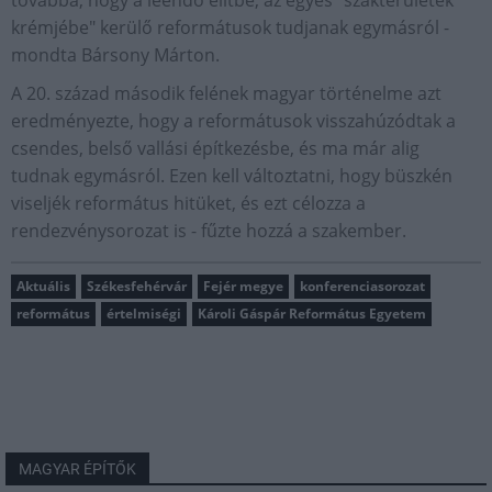
krémjébe" kerülő reformátusok tudjanak egymásról -
mondta Bársony Márton.
A 20. század második felének magyar történelme azt
eredményezte, hogy a reformátusok visszahúzódtak a
csendes, belső vallási építkezésbe, és ma már alig
tudnak egymásról. Ezen kell változtatni, hogy büszkén
viseljék református hitüket, és ezt célozza a
rendezvénysorozat is - fűzte hozzá a szakember.
Aktuális
Székesfehérvár
Fejér megye
konferenciasorozat
református
értelmiségi
Károli Gáspár Református Egyetem
MAGYAR ÉPÍTŐK