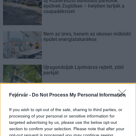
Új vízáteresztő burkolatú parkolók
épülnek Zuglóban – helyben tartják a
csapadékvizet
Nem az üres, hanem az okosan működő
épület energiatakarékos
Újragondolják Lipótváros rejtett, zöld
parkját
Fejérvár -
Do Not Process My Personal Information
Történelmi táj, amelynek minden köve
mesél – megújul a tatai Angolkert
If you wish to opt-out of the sale, sharing to third parties, or
processing of your personal or sensitive information for
targeted advertising by us, please use the below opt-out
section to confirm your selection. Please note that after your
opt-out request is processed you may continue seeing