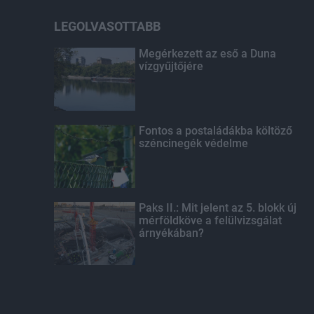
LEGOLVASOTTABB
Megérkezett az eső a Duna
vízgyűjtőjére
Fontos a postaládákba költöző
széncinegék védelme
Paks II.: Mit jelent az 5. blokk új
mérföldköve a felülvizsgálat
árnyékában?