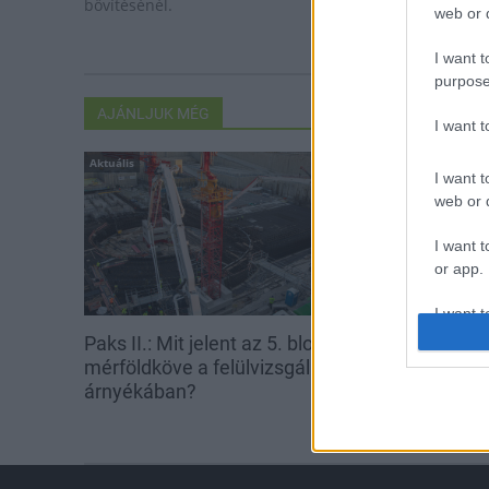
bővítésénél.
web or d
I want t
purpose
AJÁNLJUK MÉG
I want 
Aktuális
Helyi hírek
I want t
web or d
I want t
or app.
I want t
Paks II.: Mit jelent az 5. blokk új
Fáklyafényben 
mérföldköve a felülvizsgálat
Székesfehérvá
I want t
authenti
árnyékában?
belvárosa