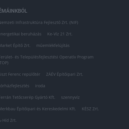
ÉMÁINKBÓL
Nemzeti Infrastruktúra Fejlesztő Zrt. (NIF)
energetikai beruházás
Ke-Víz 21 Zrt.
Market Építő Zrt.
műemlékfelújítás
Terület- és Településfejlesztési Operatív Program
(TOP)
Liszt Ferenc repülőtér
ZÁÉV Építőipari Zrt.
kórházfejlesztés
iroda
Terrán Tetőcserép Gyártó Kft.
szennyvíz
Merkbau Építőipari és Kereskedelmi Kft.
KÉSZ Zrt.
A-Híd Zrt.