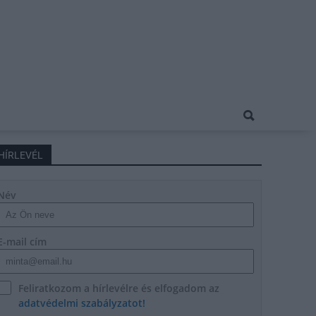
HÍRLEVÉL
Név
E-mail cím
Feliratkozom a hírlevélre és elfogadom az
adatvédelmi szabályzatot!