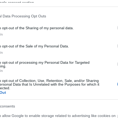
ogle consent section.
l Data Processing Opt Outs
Új gyalogosátkelők és jelzőlámpás
csomópont épül Angyalföldön
o opt-out of the Sharing of my personal data.
In
Másfélszeresére bővítik
o opt-out of the Sale of my Personal Data.
Hódmezővásárhely jó hírű
In
református iskoláját
to opt-out of processing my Personal Data for Targeted
ing.
In
Látványos építési szakasz indult
be a Flórián téri felüljárón
o opt-out of Collection, Use, Retention, Sale, and/or Sharing
ersonal Data that Is Unrelated with the Purposes for which it
lected.
Out
t
Paks II.: Mit jelent az 5. blokk új
consents
mérföldköve a felülvizsgálat
árnyékában?
o allow Google to enable storage related to advertising like cookies on