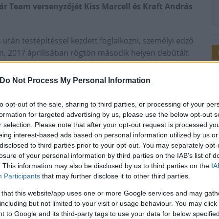
ár Team versenyzőjét Kiss Marcell és Kraft András
 után testépítéssel kezdett foglalkozni, személyi edző
n, 2017 áprilisában rögtön második helyen debütált
t.
Do Not Process My Personal Information
 Magyarország legrangosabb testépítő versenyére, a
to opt-out of the sale, sharing to third parties, or processing of your per
formation for targeted advertising by us, please use the below opt-out s
r selection. Please note that after your opt-out request is processed y
eing interest-based ads based on personal information utilized by us or
disclosed to third parties prior to your opt-out. You may separately opt-
losure of your personal information by third parties on the IAB’s list of
k
Scitec Muscle Beach 2018
. This information may also be disclosed by us to third parties on the
IA
Participants
that may further disclose it to other third parties.
 that this website/app uses one or more Google services and may gath
including but not limited to your visit or usage behaviour. You may click 
 to Google and its third-party tags to use your data for below specifi