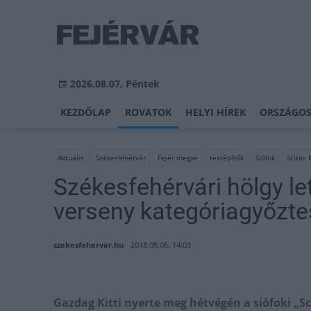
2026.08.07, Péntek
KEZDŐLAP
ROVATOK
HELYI HÍREK
ORSZÁGOS
Aktuális
Székesfehérvár
Fejér megye
testépítők
Siófok
Scitec
Székesfehérvári hölgy let
verseny kategóriagyőzte
szekesfehervar.hu
2018.08.06. 14:03
Gazdag Kitti nyerte meg hétvégén a siófoki „S