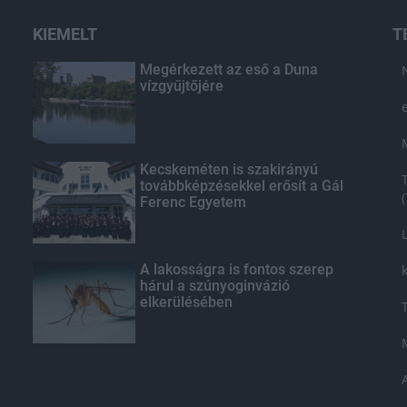
KIEMELT
T
Megérkezett az eső a Duna
vízgyűjtőjére
Kecskeméten is szakirányú
továbbképzésekkel erősít a Gál
Ferenc Egyetem
A lakosságra is fontos szerep
hárul a szúnyoginvázió
elkerülésében