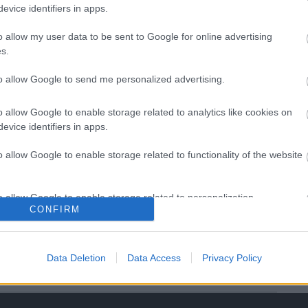
evice identifiers in apps.
o allow my user data to be sent to Google for online advertising
s.
to allow Google to send me personalized advertising.
Helyi hírek
o allow Google to enable storage related to analytics like cookies on
evice identifiers in apps.
o allow Google to enable storage related to functionality of the website
o allow Google to enable storage related to personalization.
CONFIRM
tárul fel
Harmonia Albensis: négy nyári
r történelmi
koncerttel tölti meg
o allow Google to enable storage related to security, including
cation functionality and fraud prevention, and other user protection.
Székesfehérvár templomait
Data Deletion
Data Access
Privacy Policy