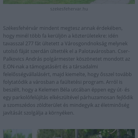
szekesfehervar.hu
Székesfehérvár mindent megtesz annak érdekében,
hogy minél több fa kerüljön a közterületekre: idén
tavasszal 277 fát ültetett a Városgondnokság melynek
utolsó fáját szerdán ültették el a Palotavárosban. Cser-
Palkovics András polgármester köszönetet mondott az
E.ON-nak a támogatásért és a társadalmi
felelősségvállalásért, majd kiemelte, hogy ősszel tovább
folytatódik a városban a faültetési program. Arról is
beszélt, hogy a Kelemen Béla utcában éppen egy út- és
egy parkolófelújítás elkészültével párhuzamosan fejlődik
a szomszédos zöldterület és mindegyik az életminőség
javítását szolgálja a környéken.