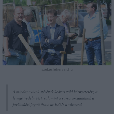
szekesfehervar.hu
A mindannyiunk szívének kedves zöld környezetért, a
levegő védelméért, valamint a város arculatának a
javításáért fogott össze az E.ON a várossal.