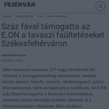
Aktuális
Székesfehérvár
E.on
tavaszi faültetés
Száz fával támogatta az
E.ON a tavaszi faültetéseket
Székesfehérváron
szekesfehervar.hu
2018.05.02. 16:00
Idén tavasszal összesen 277 nagy körméretű fát
ültetett a Városgondnokság városszerte, melyek
között platán, hársfa, ostorfa, törökmogyoró, juhar,
díszcseresznye, kőris és lepényfa is található. Az E.ON
száz fával támogatta a fehérvári faültetéseket,
melynek utolsó darabját szerdán ültették el a
Palotavárosban a Kelemen Béla utcában.