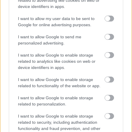
related to advertising like cookies on web or
megújul a tatai Angolkert
device identifiers in apps.
A projekt részeként megújulnak a területen található
műemlékek, köztük a különleges Műromok, valamint a közeli
I want to allow my user data to be sent to
Várkanyarban álló Nepomuki Szent János híd és szobor is.
Google for online advertising purposes.
I want to allow Google to send me
M1 bővítés: már zajlik a teljesen új
personalized advertising.
Bicske Kelet csomópont építése
I want to allow Google to enable storage
related to analytics like cookies on web or
device identifiers in apps.
Új gyalogosátkelők és jelzőlámpás
csomópont épül Angyalföldön
I want to allow Google to enable storage
related to functionality of the website or app.
I want to allow Google to enable storage
Másfélszeresére bővítik
related to personalization.
Hódmezővásárhely jó hírű református
iskoláját
I want to allow Google to enable storage
related to security, including authentication
functionality and fraud prevention, and other