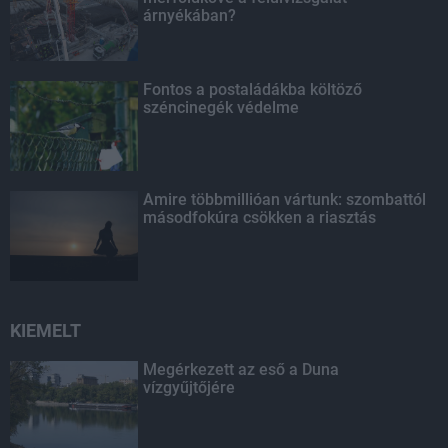
árnyékában?
Fontos a postaládákba költöző
széncinegék védelme
Amire többmillióan vártunk: szombattól
másodfokúra csökken a riasztás
KIEMELT
Megérkezett az eső a Duna
vízgyűjtőjére