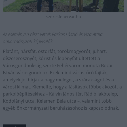
szekesfehervar.hu
Az eseményen részt vettek Farkas László és Viza Attila
önkormányzati képviselők.
Platánt, hársfát, ostorfát, törökmogyorót, juhart,
díszcseresznyét, kőrist és lepényfát ültettett a
Városgondnokság szerte Fehérváron mondta Bozai
István városgondnok. Ezek mind várostűrő fajták,
amelyek jól bírják a nagy meleget, a szárazságot és a
városi klímát. Kiemelte, hogy a fásítások többek között a
parkolóépítésekhez – Kálvin János tér, Rádió lakótelep,
Kodolányi utca, Kelemen Béla utca –, valamint több
egyéb önkormányzati beruházásohoz is kapcsolódnak.