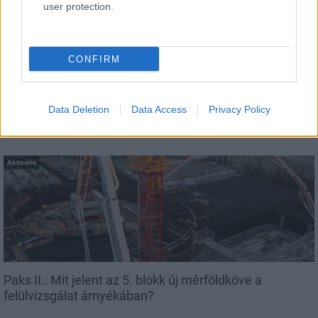
user protection.
Látványos építési szakasz indult be a
Flórián téri felüljárón
CONFIRM
Data Deletion
Data Access
Privacy Policy
AJÁNLJUK MÉG
Aktuális
Paks II.: Mit jelent az 5. blokk új mérföldköve a
felülvizsgálat árnyékában?