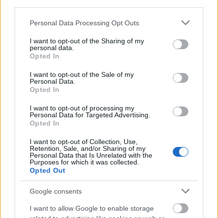
third parties.
Please note that this website/app uses one or more Google
Personal Data Processing Opt Outs
services and may gather and store information including but
not limited to your visit or usage behaviour. You may click to
I want to opt-out of the Sharing of my
MAGYAR ÉPÍTŐK
personal data.
grant or deny consent to Google and its third-party tags to
Opted In
use your data for below specified purposes in below Google
Aktuális
consent section.
I want to opt-out of the Sale of my
Personal Data.
Opted In
I want to opt-out of processing my
Personal Data for Targeted Advertising.
Opted In
I want to opt-out of Collection, Use,
Retention, Sale, and/or Sharing of my
Personal Data that Is Unrelated with the
Purposes for which it was collected.
Opted Out
Google consents
Tata
műemlékfelújítás
műemlék
restaurálás
I want to allow Google to enable storage
Történelmi táj, amelynek minden köve mesél –