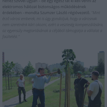
nehéz szívvel ugyan – de egy egész fát ki kell venni az
elektromos hálózat biztonságos működésének
érdekében - mondta Szumzer László régióvezető.
"Mint
érző városi emberek, mi is úgy gondoljuk, hogy a városnak
nem szeretnénk kárt okozni, ezért a veszteség kompenzálására,
az egyensúly megtartásának a céljából támogatja a vállalat a
faültetést."