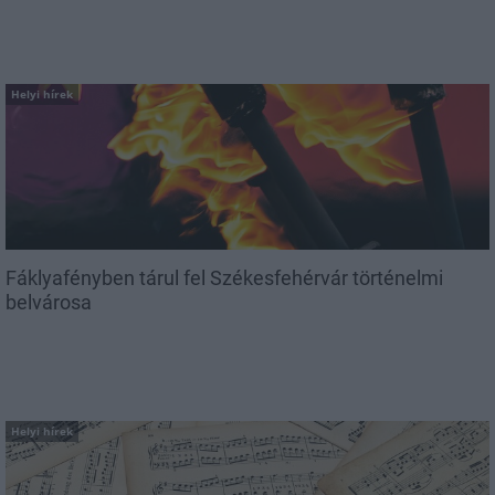
Helyi hírek
Fáklyafényben tárul fel Székesfehérvár történelmi
belvárosa
Helyi hírek