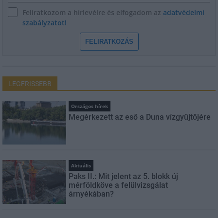
Feliratkozom a hírlevélre és elfogadom az
adatvédelmi
szabályzatot!
FELIRATKOZÁS
LEGFRISSEBB
Országos hírek
Megérkezett az eső a Duna vízgyűjtőjére
Aktuális
Paks II.: Mit jelent az 5. blokk új
mérföldköve a felülvizsgálat
árnyékában?