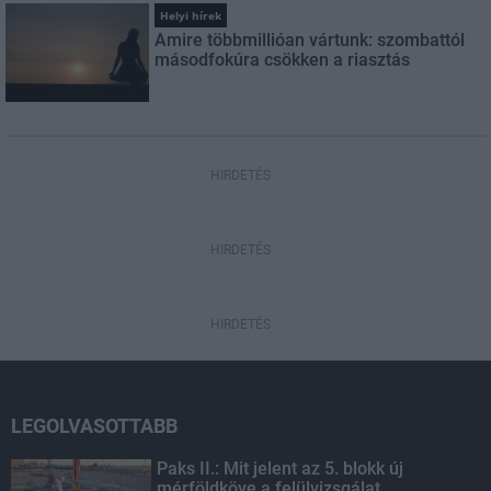
Helyi hírek
Amire többmillióan vártunk: szombattól
másodfokúra csökken a riasztás
HIRDETÉS
HIRDETÉS
HIRDETÉS
LEGOLVASOTTABB
Paks II.: Mit jelent az 5. blokk új
mérföldköve a felülvizsgálat