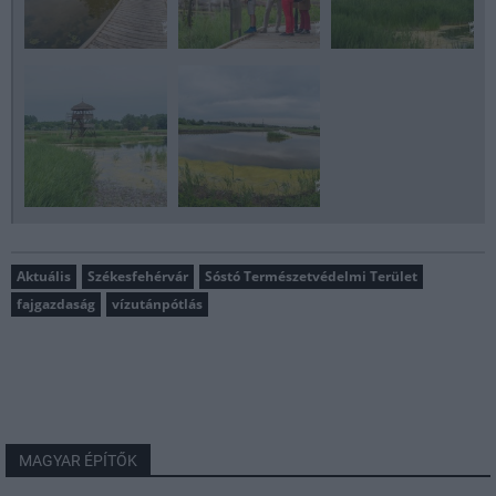
Aktuális
Székesfehérvár
Sóstó Természetvédelmi Terület
fajgazdaság
vízutánpótlás
MAGYAR ÉPÍTŐK