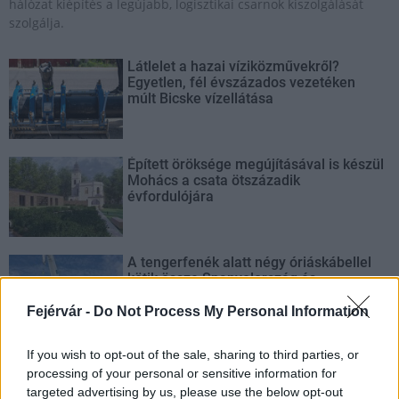
hálózat kiépítés a legújabb, logisztikai csarnok kiszolgálását
szolgálja.
Látlelet a hazai víziközművekről?
Egyetlen, fél évszázados vezetéken
múlt Bicske vízellátása
Épített öröksége megújításával is készül
Mohács a csata ötszázadik
évfordulójára
A tengerfenék alatt négy óriáskábellel
kötik össze Spanyolország és
Franciaország villamosenergia-
hálózatát
Fejérvár -
Do Not Process My Personal Information
If you wish to opt-out of the sale, sharing to third parties, or
Még több zöld, még több virág és új
processing of your personal or sensitive information for
játszótér Debrecen egyik legfontosabb
terén
targeted advertising by us, please use the below opt-out