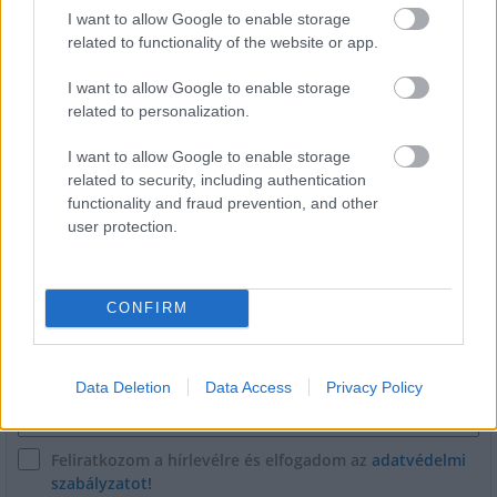
I want to allow Google to enable storage
related to functionality of the website or app.
Ezzel a beruházással a Székesfehérvár-Balaton vasúti
szakasz is szintet lép
I want to allow Google to enable storage
related to personalization.
I want to allow Google to enable storage
related to security, including authentication
functionality and fraud prevention, and other
user protection.
HÍRLEVÉL
CONFIRM
Név
E-mail cím
Data Deletion
Data Access
Privacy Policy
Feliratkozom a hírlevélre és elfogadom az
adatvédelmi
szabályzatot!