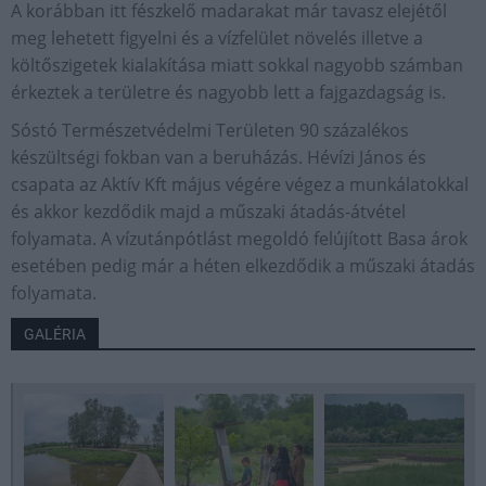
A korábban itt fészkelő madarakat már tavasz elejétől
meg lehetett figyelni és a vízfelület növelés illetve a
költőszigetek kialakítása miatt sokkal nagyobb számban
érkeztek a területre és nagyobb lett a fajgazdagság is.
Sóstó Természetvédelmi Területen 90 százalékos
készültségi fokban van a beruházás. Hévízi János és
csapata az Aktív Kft május végére végez a munkálatokkal
és akkor kezdődik majd a műszaki átadás-átvétel
folyamata. A vízutánpótlást megoldó felújított Basa árok
esetében pedig már a héten elkezdődik a műszaki átadás
folyamata.
GALÉRIA