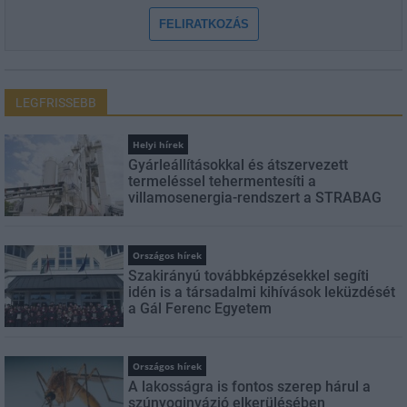
FELIRATKOZÁS
LEGFRISSEBB
Helyi hírek
Gyárleállításokkal és átszervezett
termeléssel tehermentesíti a
villamosenergia-rendszert a STRABAG
Országos hírek
Szakirányú továbbképzésekkel segíti
idén is a társadalmi kihívások leküzdését
a Gál Ferenc Egyetem
Országos hírek
A lakosságra is fontos szerep hárul a
szúnyoginvázió elkerülésében