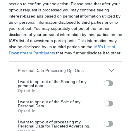
section to confirm your selection. Please note that after your
opt-out request is processed you may continue seeing
interest-based ads based on personal information utilized by
us or personal information disclosed to third parties prior to
your opt-out. You may separately opt-out of the further
AJÁNLJUK MÉG
disclosure of your personal information by third parties on the
IAB’s list of downstream participants. This information may
also be disclosed by us to third parties on the
IAB’s List of
Helyi hírek
Downstream Participants
that may further disclose it to other
third parties.
Please note that this website/app uses one or more Google
Personal Data Processing Opt Outs
services and may gather and store information including but
not limited to your visit or usage behaviour. You may click to
I want to opt-out of the Sharing of my
personal data.
grant or deny consent to Google and its third-party tags to
Opted In
use your data for below specified purposes in below Google
Fáklyafényben tárul fel Székesfehérvár történelmi
consent section.
I want to opt-out of the Sale of my
belvárosa
Personal Data.
Opted In
I want to opt-out of processing my
Personal Data for Targeted Advertising.
Opted In