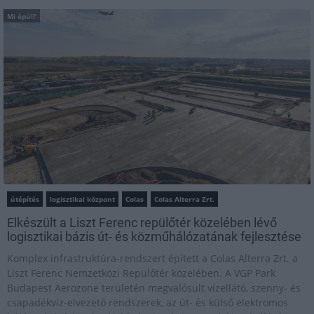
Mi épül?
útépítés
logisztikai központ
Colas
Colas Alterra Zrt.
Elkészült a Liszt Ferenc repülőtér közelében lévő
logisztikai bázis út- és közműhálózatának fejlesztése
Komplex infrastruktúra-rendszert épített a Colas Alterra Zrt. a
Liszt Ferenc Nemzetközi Repülőtér közelében. A VGP Park
Budapest Aerozone területén megvalósult vízellátó, szenny- és
csapadékvíz-elvezető rendszerek, az út- és külső elektromos