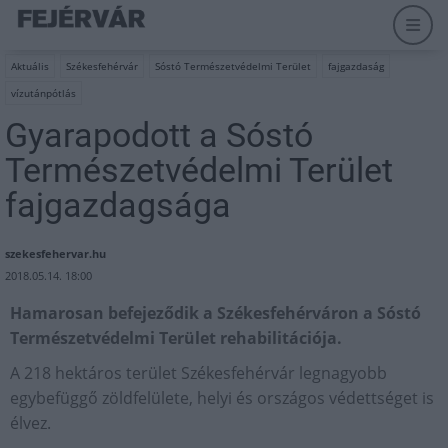
Aktuális
Székesfehérvár
Sóstó Természetvédelmi Terület
fajgazdaság
vízutánpótlás
Gyarapodott a Sóstó
Természetvédelmi Terület
fajgazdagsága
szekesfehervar.hu
2018.05.14. 18:00
Hamarosan befejeződik a Székesfehérváron a Sóstó
Természetvédelmi Terület rehabilitációja.
A 218 hektáros terület Székesfehérvár legnagyobb
egybefüggő zöldfelülete, helyi és országos védettséget is
élvez.