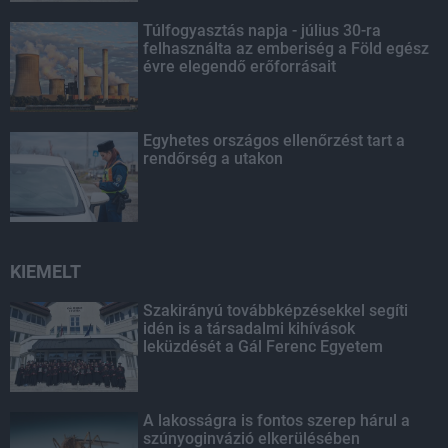
Túlfogyasztás napja - július 30-ra
felhasználta az emberiség a Föld egész
évre elegendő erőforrásait
Egyhetes országos ellenőrzést tart a
rendőrség a utakon
KIEMELT
Szakirányú továbbképzésekkel segíti
idén is a társadalmi kihívások
leküzdését a Gál Ferenc Egyetem
A lakosságra is fontos szerep hárul a
szúnyoginvázió elkerülésében