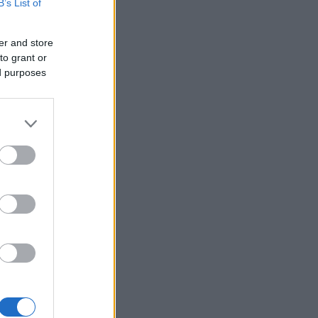
B’s List of
er and store
to grant or
ed purposes