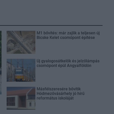
M1 bővítés: már zajlik a teljesen új
Bicske Kelet csomópont építése
Új gyalogosátkelők és jelzőlámpás
csomópont épül Angyalföldön
Másfélszeresére bővítik
Hódmezővásárhely jó hírű
református iskoláját