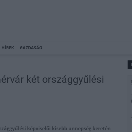
 HÍREK
GAZDASÁG
rvár két országgyűlési
zággyűlési képviselői kisebb ünnepség keretén