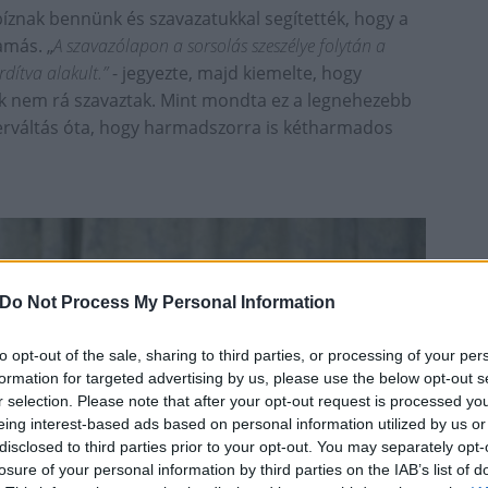
znak bennünk és szavazatukkal segítették, hogy a
amás. „
A szavazólapon a sorsolás szeszélye folytán a
dítva alakult.”
- jegyezte, majd kiemelte, hogy
ik nem rá szavaztak. Mint mondta ez a legnehezebb
zerváltás óta, hogy harmadszorra is kétharmados
Do Not Process My Personal Information
to opt-out of the sale, sharing to third parties, or processing of your per
formation for targeted advertising by us, please use the below opt-out s
r selection. Please note that after your opt-out request is processed y
eing interest-based ads based on personal information utilized by us or
disclosed to third parties prior to your opt-out. You may separately opt-
losure of your personal information by third parties on the IAB’s list of