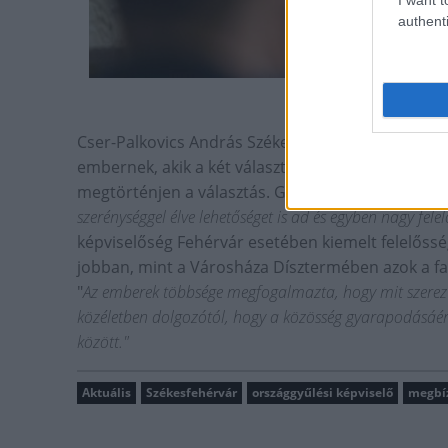
authenti
Cser-Palkovics András Székesfehérvár polgármest
embernek, akik a két választókörzetben mindent
megtörténjen a választás. Gratulált a képviselő
szerénységgel élve lehetőséget is ad és egyben nagy felel
képviselőség Fehérvár esetében kiemelt felelőssége
jobban, mint a Városháza Dísztermében azok a falf
"
Az emberek többsége megfogalmazta, hogy mit szerezt
közéletben dolgozótól, hogy a közösség gyarapodásáért 
között."
Aktuális
Székesfehérvár
országgyűlési képviselő
megbíz