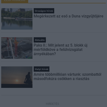
Országos hírek
Megérkezett az eső a Duna vízgyűjtőjére
Aktuális
Paks II.: Mit jelent az 5. blokk új
mérföldköve a felülvizsgálat
árnyékában?
Helyi hírek
Amire többmillióan vártunk: szombattól
másodfokúra csökken a riasztás
HIRDETÉS