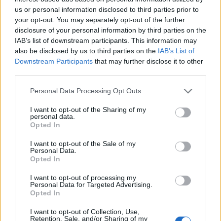
AJÁNLJUK MÉG
us or personal information disclosed to third parties prior to
your opt-out. You may separately opt-out of the further
Aktuális
disclosure of your personal information by third parties on the
IAB’s list of downstream participants. This information may
also be disclosed by us to third parties on the
IAB’s List of
Downstream Participants
that may further disclose it to other
third parties.
Please note that this website/app uses one or more Google
Personal Data Processing Opt Outs
services and may gather and store information including but
Paks II.: Mit jelent az 5. blokk új mérföldköve a
not limited to your visit or usage behaviour. You may click to
I want to opt-out of the Sharing of my
personal data.
felülvizsgálat árnyékában?
grant or deny consent to Google and its third-party tags to
Opted In
use your data for below specified purposes in below Google
consent section.
I want to opt-out of the Sale of my
Personal Data.
Opted In
I want to opt-out of processing my
Aktuális
Personal Data for Targeted Advertising.
Opted In
I want to opt-out of Collection, Use,
Retention, Sale, and/or Sharing of my