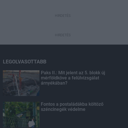
HIRDETÉS
HIRDETÉS
LEGOLVASOTTABB
Paks II.: Mit jelent az 5. blokk új
mérföldköve a felülvizsgálat
árnyékában?
Fontos a postaládákba költöző
széncinegék védelme