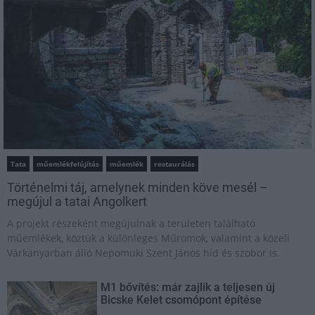
Tata
műemlékfelújítás
műemlék
restaurálás
Történelmi táj, amelynek minden köve mesél –
megújul a tatai Angolkert
A projekt részeként megújulnak a területen található
műemlékek, köztük a különleges Műromok, valamint a közeli
Várkanyarban álló Nepomuki Szent János híd és szobor is.
M1 bővítés: már zajlik a teljesen új
Bicske Kelet csomópont építése