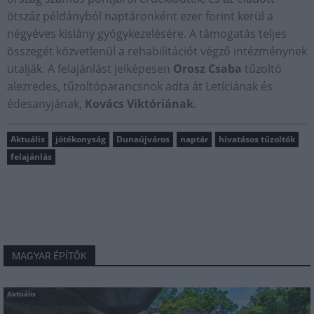
ötszáz példányból naptáronként ezer forint kerül a
négyéves kislány gyógykezelésére. A támogatás teljes
összegét közvetlenül a rehabilitációt végző intézménynek
utalják. A felajánlást jelképesen
Orosz Csaba
tűzoltó
alezredes, tűzoltóparancsnok adta át Letíciának és
édesanyjának,
Kovács Viktóriának
.
Aktuális
jótékonyság
Dunaújváros
naptár
hivatásos tűzoltók
felajánlás
MAGYAR ÉPÍTŐK
Aktuális