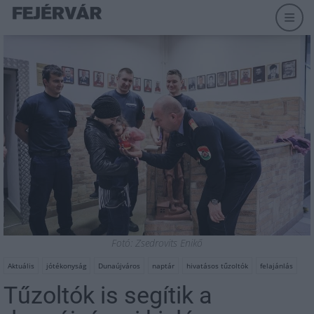
Fotó: Zsedrovits Enikő
Aktuális
jótékonyság
Dunaújváros
naptár
hivatásos tűzoltók
felajánlás
Tűzoltók is segítik a