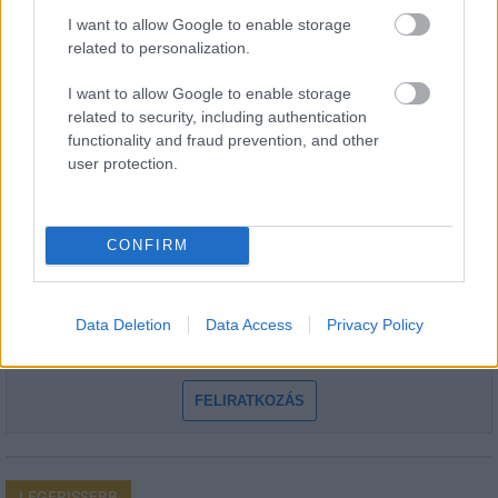
I want to allow Google to enable storage
related to personalization.
I want to allow Google to enable storage
related to security, including authentication
HÍRLEVÉL
functionality and fraud prevention, and other
user protection.
Név
CONFIRM
E-mail cím
Data Deletion
Data Access
Privacy Policy
Feliratkozom a hírlevélre és elfogadom az
adatvédelmi
szabályzatot!
FELIRATKOZÁS
LEGFRISSEBB