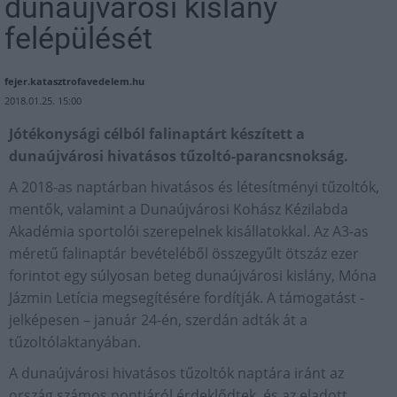
dunaújvárosi kislány
felépülését
fejer.katasztrofavedelem.hu
2018.01.25. 15:00
Jótékonysági célból falinaptárt készített a
dunaújvárosi hivatásos tűzoltó-parancsnokság.
A 2018-as naptárban hivatásos és létesítményi tűzoltók,
mentők, valamint a Dunaújvárosi Kohász Kézilabda
Akadémia sportolói szerepelnek kisállatokkal. Az A3-as
méretű falinaptár bevételéből összegyűlt ötszáz ezer
forintot egy súlyosan beteg dunaújvárosi kislány, Móna
Jázmin Letícia megsegítésére fordítják. A támogatást -
jelképesen – január 24-én, szerdán adták át a
tűzoltólaktanyában.
A dunaújvárosi hivatásos tűzoltók naptára iránt az
ország számos pontjáról érdeklődtek, és az eladott