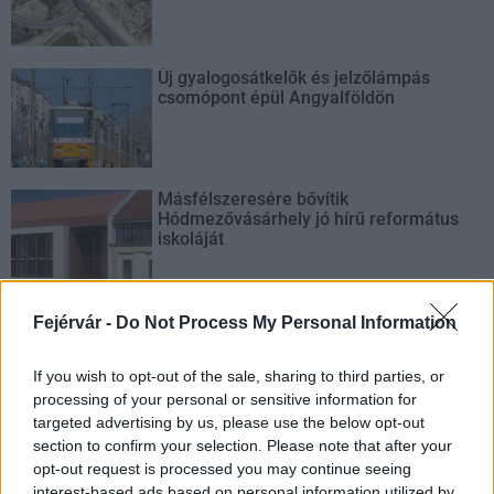
Új gyalogosátkelők és jelzőlámpás
csomópont épül Angyalföldön
Másfélszeresére bővítik
Hódmezővásárhely jó hírű református
iskoláját
Látványos építési szakasz indult be a
Fejérvár -
Do Not Process My Personal Information
Flórián téri felüljárón
If you wish to opt-out of the sale, sharing to third parties, or
processing of your personal or sensitive information for
targeted advertising by us, please use the below opt-out
section to confirm your selection. Please note that after your
opt-out request is processed you may continue seeing
interest-based ads based on personal information utilized by