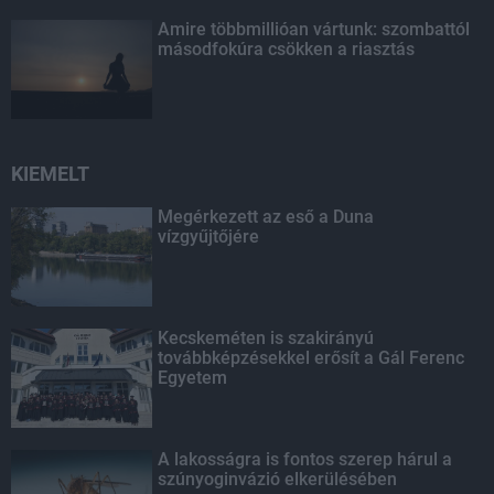
Amire többmillióan vártunk: szombattól
másodfokúra csökken a riasztás
KIEMELT
Megérkezett az eső a Duna
vízgyűjtőjére
Kecskeméten is szakirányú
továbbképzésekkel erősít a Gál Ferenc
Egyetem
A lakosságra is fontos szerep hárul a
szúnyoginvázió elkerülésében