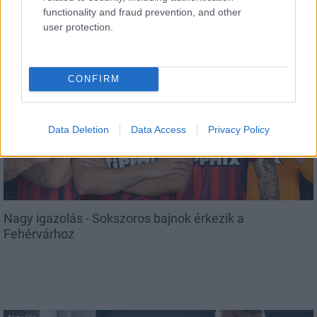
Paks II.: Mit jelent az 5. blokk új mérföldköve a
functionality and fraud prevention, and other
felülvizsgálat árnyékában?
user protection.
CONFIRM
Aktuális
Data Deletion
Data Access
Privacy Policy
Nagy igazolás - Sokszoros bajnok érkezik a
Fehérvárhoz
Aktuális