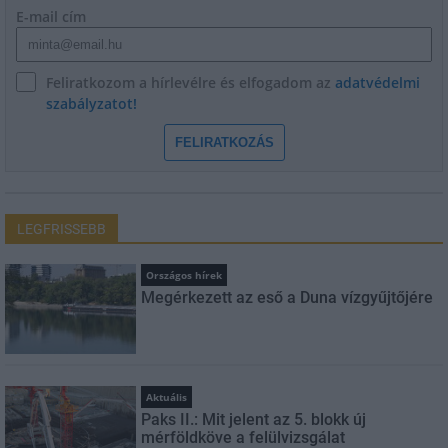
E-mail cím
Feliratkozom a hírlevélre és elfogadom az
adatvédelmi
szabályzatot!
FELIRATKOZÁS
LEGFRISSEBB
Országos hírek
Megérkezett az eső a Duna vízgyűjtőjére
Aktuális
Paks II.: Mit jelent az 5. blokk új
mérföldköve a felülvizsgálat