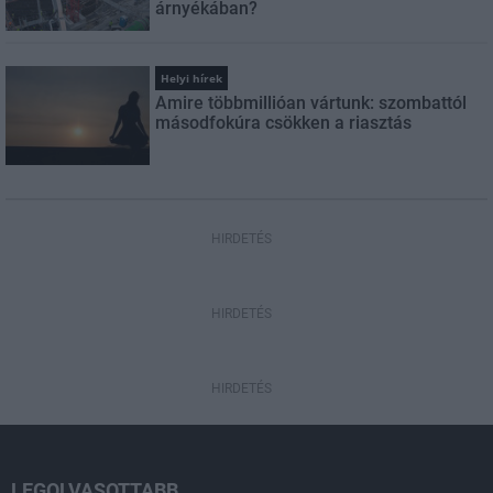
árnyékában?
Helyi hírek
Amire többmillióan vártunk: szombattól
másodfokúra csökken a riasztás
HIRDETÉS
HIRDETÉS
HIRDETÉS
LEGOLVASOTTABB