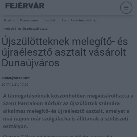
Aktuális
Dunaújváros
újszülött
Szent Pantaleon Kórház
melegítő- és újraélesztő asztal
Újszülötteknek melegítő- és
újraélesztő asztalt vásárolt
Dunaújváros
dunaujvaros.com
2017.12.21. 17:30
A támogatásoknak köszönhetően megvásárolhatta a
Szent Pantaleon Kórház az újszülöttek számára
alkalmas melegítő- és újraélesztő asztalt, amelyet a
mai napon már szolgálatba is állítanak a szülészeti
osztályon.