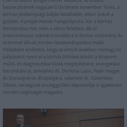
Cserna Gábor polgármester felidézte, az eszköz
beszerzésének nagyszerű története november 10-én, a
kórház jótékonysági bálján kezdődött, ekkor indult a
gyűjtés. A polgármester hangsúlyozta, bár a kórház
fenntartása már nem a város feladata, de az
önkormányzat számára továbbra is fontos intézmény és
örömmel állnak minden kezdeményezése mellé.
Példaként említette, hogy az elmúlt években mintegy tíz
pályázatot nyert el a kórház (többek között a központi
műtő- és diagnosztikai blokk megépítésére, energetikai
beruházásra), amelyhez dr. Dorkota Lajos, Fejér megye
és Dunaújváros díszpolgára, valamint dr. Galambos
Dénes, térségünk országgyűlési képviselője is igyekezett
minden segítséget megadni.