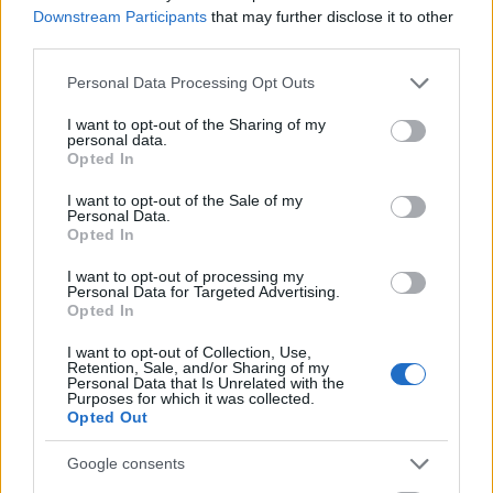
Downstream Participants
that may further disclose it to other
autópálya
útépítés
M1-es autópálya
Bicske
third parties.
M1 bővítés: már zajlik a teljesen új Bicske Kelet
csomópont építése
Please note that this website/app uses one or more Google
Personal Data Processing Opt Outs
services and may gather and store information including but
Tizenegy meglévő csomópontot korszerűsít és négy új,
not limited to your visit or usage behaviour. You may click to
I want to opt-out of the Sharing of my
különszintű csomópontot hoz létre az MKIF az M1-es
personal data.
grant or deny consent to Google and its third-party tags to
bővítésénél.
Opted In
use your data for below specified purposes in below Google
consent section.
I want to opt-out of the Sale of my
Új gyalogosátkelők és jelzőlámpás
Personal Data.
csomópont épül Angyalföldön
Opted In
I want to opt-out of processing my
Personal Data for Targeted Advertising.
Opted In
Másfélszeresére bővítik
Hódmezővásárhely jó hírű református
I want to opt-out of Collection, Use,
Retention, Sale, and/or Sharing of my
iskoláját
Personal Data that Is Unrelated with the
Purposes for which it was collected.
Opted Out
Látványos építési szakasz indult be a
Google consents
Flórián téri felüljárón