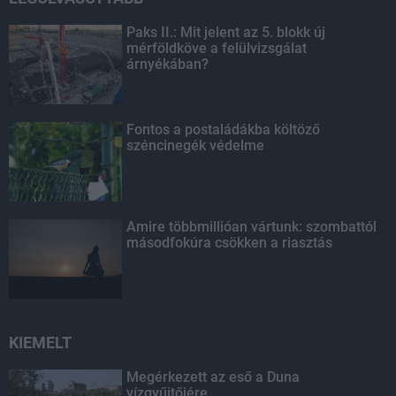
Paks II.: Mit jelent az 5. blokk új
mérföldköve a felülvizsgálat
árnyékában?
Fontos a postaládákba költöző
széncinegék védelme
Amire többmillióan vártunk: szombattól
másodfokúra csökken a riasztás
KIEMELT
Megérkezett az eső a Duna
vízgyűjtőjére