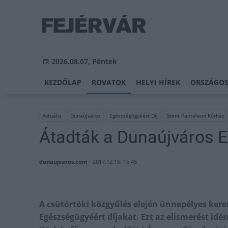
2026.08.07, Péntek
KEZDŐLAP
ROVATOK
HELYI HÍREK
ORSZÁGOS
Aktuális
Dunaújváros
Egészségügyéért Díj
Szent Pantaleon Kórház
Átadták a Dunaújváros E
dunaujvaros.com
2017.12.16. 15:45
A csütörtöki közgyűlés elején ünnepélyes ker
Egészségügyéért díjakat. Ezt az elismerést idé