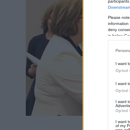
participants
Downstream 
Please note
information 
deny consent
in below Go
Persona
I want t
Opted 
I want t
Opted 
I want 
Advertis
Opted 
I want t
of my P
was col