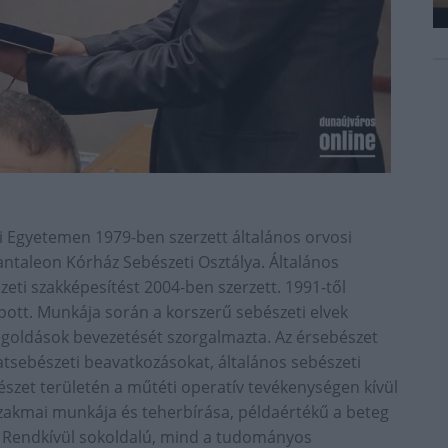
Egyetemen 1979-ben szerzett általános orvosi
ntaleon Kórház Sebészeti Osztálya. Általános
zeti szakképesítést 2004-ben szerzett. 1991-től
pott. Munkája során a korszerű sebészeti elvek
egoldások bevezetését szorgalmazta. Az érsebészet
tsebészeti beavatkozásokat, általános sebészeti
szet területén a műtéti operatív tevékenységen kívül
szakmai munkája és teherbírása, példaértékű a beteg
. Rendkívül sokoldalú, mind a tudományos