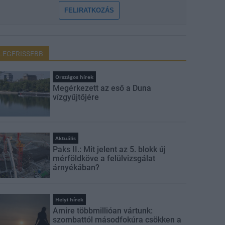
FELIRATKOZÁS
LEGFRISSEBB
Országos hírek
Megérkezett az eső a Duna
vízgyűjtőjére
Aktuális
Paks II.: Mit jelent az 5. blokk új
mérföldköve a felülvizsgálat
árnyékában?
Helyi hírek
Amire többmillióan vártunk:
szombattól másodfokúra csökken a