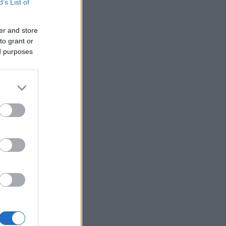
B’s List of
er and store
to grant or
ed purposes