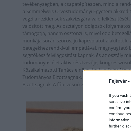
tevékenységben, a csapatépítésben, mind a rendez
a Semmelweis Orvostudományi Egyetem akkreditál
végzi a rezidensek szakvizsgára való felkészítését
valósított meg. Az osztályon dolgozók folyamato
támogatja, hanem ösztönzi is, mivel ez a betegell
munkája során szoros, jó kapcsolatot alakított ki 
betegekhez rendkívüli empátiával, megnyugtató bá
segítőkész felvilágosítást kapnak, és az osztály 
tudományos élet aktív résztvevője, kongresszuso
Közalkalmazotti Tanács elnöke, tagja a Fejér Megy
Tudományos Bizottságnak, a Gyógyszerterápiás B
Fejérvár -
Bizottságnak. A főorvosnő 2011-ben Szent Pantal
If you wish 
sensitive in
confirm you
continue se
information 
further disc