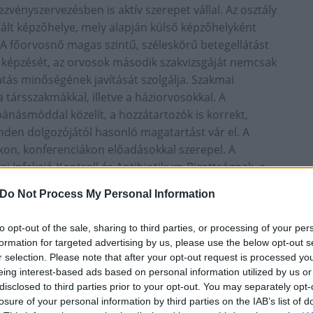
vényszervezésben is aktív szerepet vállal. Az osztály
t képzőhelye, mely alapján külső képzőhelyként
. A főorvosnő magas szintű, széleskörű betegellátást
s képzését, az orvosok második szakvizsgáját nemcsak
átás minőségének javítását szolgálja. Szakmai
a társszakmákkal, illetve a háziorvosokkal. A
násmóddal közelít, a hozzátartozók is korrekt,
minden dolgozójától hasonló magatartást vár el. A
kon, konferenciákon előadásokkal szerepel. A
ei Infekció Kontroll és Antibiotikum Bizottságnak, a
izottságnak, a Közegészségügyi Járványügyi
Do Not Process My Personal Information
eon Emlékérem kitüntetésben részesült.
to opt-out of the sale, sharing to third parties, or processing of your per
formation for targeted advertising by us, please use the below opt-out s
r selection. Please note that after your opt-out request is processed y
eing interest-based ads based on personal information utilized by us or
disclosed to third parties prior to your opt-out. You may separately opt-
losure of your personal information by third parties on the IAB’s list of