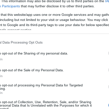
. This information may also be disclosed by us to third parties on the
IA
Participants
that may further disclose it to other third parties.
 that this website/app uses one or more Google services and may gath
including but not limited to your visit or usage behaviour. You may click 
 to Google and its third-party tags to use your data for below specifi
ogle consent section.
l Data Processing Opt Outs
o opt-out of the Sharing of my personal data.
In
o opt-out of the Sale of my Personal Data.
In
to opt-out of processing my Personal Data for Targeted
ing.
In
o opt-out of Collection, Use, Retention, Sale, and/or Sharing
ersonal Data that Is Unrelated with the Purposes for which it
lected.