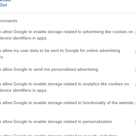
őintézet Sürgősségi Betegellátó Osztályának
Out
ma cum laude a Semmelweis Orvostudományi Egyetem
tt kivonuló szolgálatot látott el mentőtisztként az
consents
l. Orvosként a Szent Imre Kórház Központi
o allow Google to enable storage related to advertising like cookies on
ezdett dolgozni, majd 1996-tól a Fejér megyei Szent
evice identifiers in apps.
sségi Osztályán. 1998-ban telepedett le
özponti Aneszteziológiai és Intenzív Betegellátó
o allow my user data to be sent to Google for online advertising
s.
a és intenzív terápiából kiválóan megfelelt
t. Az osztály kötelékében, egy általa vezetett
to allow Google to send me personalized advertising.
öre számára rendszeres alapszintű újraélesztés
i dicséretben részesült. 2004-től felel a kórház
o allow Google to enable storage related to analytics like cookies on
rvezéséért. 2006-ban szakvizsgázott sürgősségi
evice identifiers in apps.
-től részt vett az újonnan létesítendő Sürgősségi
nkáiban, majd 2006. október 01-től ennek alapító
o allow Google to enable storage related to functionality of the website
zött kivonuló mentőorvosi szolgálatot teljesített a
esetkocsin. 2008-ban Szent Pantaleon Emlékérem
o allow Google to enable storage related to personalization.
zerzett hagyományos kínai orvoslás és csatolt
ház orvos-igazgatói feladatait látta el. 2014-ben
o allow Google to enable storage related to security, including