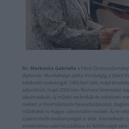
Dr. Markovics Gabriella
a Pécsi Orvostudományi 
diplomát. Munkahelye azóta mindvégig a Szent Pa
sebészeti szakvizsgát 1983-ban tett, majd érsebés
adjunktusi, majd 2000-ben főorvosi kinevezést ka
alkalmazását, új műtéti technikák és sebészeti m
mellett a minimálinvazív beavatkozásokat, dagana
műtéteket is magas színvonalon műveli. Az érsebé
szakrendelői tevékenységet is ellát. Kiemelkedő 
emberekhez való hozzáállása és felelősségérzete