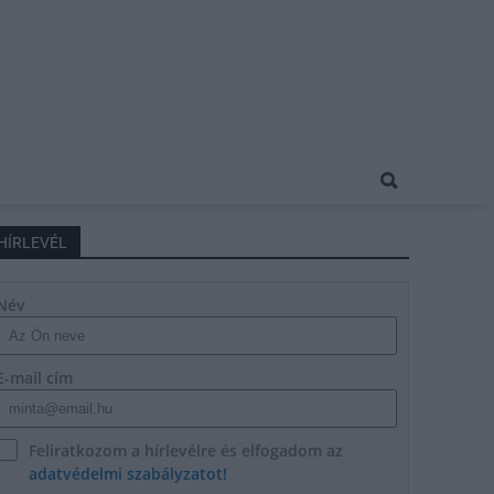
HÍRLEVÉL
Név
E-mail cím
Feliratkozom a hírlevélre és elfogadom az
adatvédelmi szabályzatot!