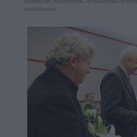
kézsebészeti fúrómotorok, HD felbontású arthros
továbblépésre.