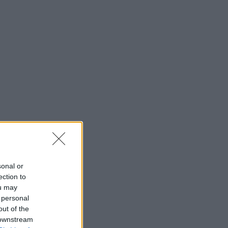
sonal or
ection to
ou may
 personal
out of the
 downstream