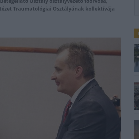
 Betegellátó Osztály osztályvezető főorvosa,
ézet Traumatológiai Osztályának kollektívája