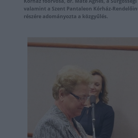
Kórház főorvosa, dr. Máté Ágnes, a Sürgősségi
valamint a Szent Pantaleon Kórház-Rendelőint
részére adományozta a közgyűlés.