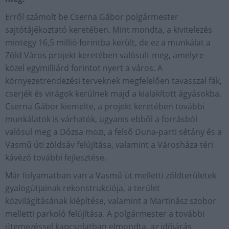
Erről számolt be Cserna Gábor polgármester
sajtótájékoztató keretében. Mint mondta, a kivitelezés
mintegy 16,5 millió forintba került, de ez a munkálat a
Zöld Város projekt keretében valósult meg, amelyre
közel egymilliárd forintot nyert a város. A
környezetrendezési terveknek megfelelően tavasszal fák,
cserjék és virágok kerülnek majd a kialakított ágyásokba.
Cserna Gábor kiemelte, a projekt keretében további
munkálatok is várhatók, ugyanis ebből a forrásból
valósul meg a Dózsa mozi, a felső Duna-parti sétány és a
Vasmű úti zöldsáv felújítása, valamint a Városháza téri
kávézó további fejlesztése.
Már folyamatban van a Vasmű út melletti zöldterületek
gyalogútjainak rekonstrukciója, a terület
közvilágításának kiépítése, valamint a Martinász szobor
melletti parkoló felújítása. A polgármester a további
ütemezéssel kapcsolatban elmondta, az időjárás