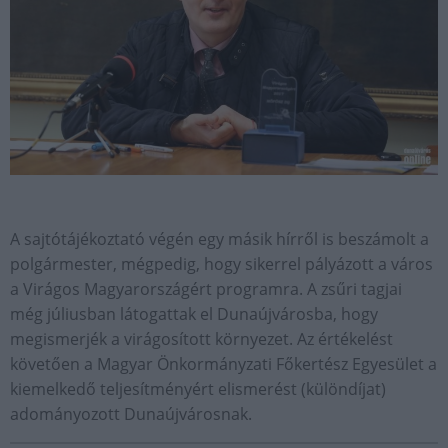
A sajtótájékoztató végén egy másik hírről is beszámolt a
polgármester, mégpedig, hogy sikerrel pályázott a város
a Virágos Magyarországért programra. A zsűri tagjai
még júliusban látogattak el Dunaújvárosba, hogy
megismerjék a virágosított környezet. Az értékelést
követően a Magyar Önkormányzati Főkertész Egyesület a
kiemelkedő teljesítményért elismerést (különdíjat)
adományozott Dunaújvárosnak.