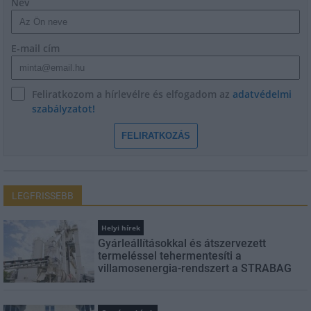
Név
E-mail cím
Feliratkozom a hírlevélre és elfogadom az
adatvédelmi
szabályzatot!
FELIRATKOZÁS
LEGFRISSEBB
Helyi hírek
Gyárleállításokkal és átszervezett
termeléssel tehermentesíti a
villamosenergia-rendszert a STRABAG