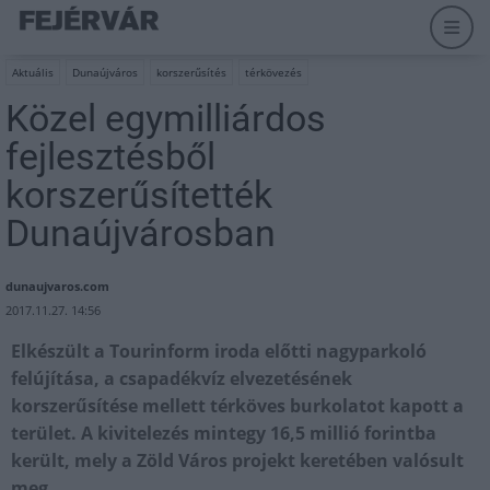
Aktuális
Dunaújváros
korszerűsítés
térkövezés
Közel egymilliárdos
fejlesztésből
korszerűsítették
Dunaújvárosban
dunaujvaros.com
2017.11.27. 14:56
Elkészült a Tourinform iroda előtti nagyparkoló
felújítása, a csapadékvíz elvezetésének
korszerűsítése mellett térköves burkolatot kapott a
terület. A kivitelezés mintegy 16,5 millió forintba
került, mely a Zöld Város projekt keretében valósult
meg.