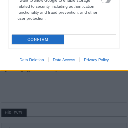
I want to allow Google to enable storage
related to security, including authentication
functionality and fraud prevention, and other
Aktuális
user protection.
CONFIRM
Data Deletion
Data Access
Privacy Policy
Miért kulcsfontosságú a korszerű légtechnika az
egészségügyi intézményekben?
HÍRLEVÉL