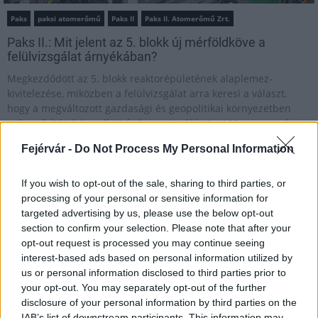
Paks
paksi atomerőmű
Paks II
Paks II. Atomerőmű Zrt.
Paks II.: Mit jelent az 5. blokk új mérföldköve a
felülvizsgálat árnyékában?
Megkezdődött az 5. blokk reaktorépületének alaplemez-
kivitelezése, miközben a felülvizsgálat arra keresi a választ,
hogy a megváltozott gazdasági és geopolitikai környezetben
milyen feltételek mellett érdemes továbbvinni Magyarország
egyik legnagyobb beruházását.
Fejérvár -
Do Not Process My Personal Information
Elkészült a Liszt Ferenc repülőtér
If you wish to opt-out of the sale, sharing to third parties, or
közelében lévő logisztikai bázis út- és
közműhálózatának fejlesztése
processing of your personal or sensitive information for
targeted advertising by us, please use the below opt-out
section to confirm your selection. Please note that after your
opt-out request is processed you may continue seeing
Látlelet a hazai víziközművekről?
interest-based ads based on personal information utilized by
Egyetlen, fél évszázados vezetéken
us or personal information disclosed to third parties prior to
múlt Bicske vízellátása
your opt-out. You may separately opt-out of the further
disclosure of your personal information by third parties on the
IAB’s list of downstream participants. This information may