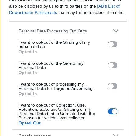
Épített öröksége megújításával is készül
also be disclosed by us to third parties on the
IAB’s List of
Mohács a csata ötszázadik
Downstream Participants
that may further disclose it to other
évfordulójára
third parties.
Please note that this website/app uses one or more Google
Personal Data Processing Opt Outs
services and may gather and store information including but
A tengerfenék alatt négy óriáskábellel
not limited to your visit or usage behaviour. You may click to
I want to opt-out of the Sharing of my
kötik össze Spanyolország és
personal data.
grant or deny consent to Google and its third-party tags to
Franciaország villamosenergia-
Opted In
hálózatát
use your data for below specified purposes in below Google
consent section.
I want to opt-out of the Sale of my
Personal Data.
Opted In
I want to opt-out of processing my
AJÁNLJUK MÉG
Personal Data for Targeted Advertising.
Opted In
Helyi hírek
I want to opt-out of Collection, Use,
Retention, Sale, and/or Sharing of my
Personal Data that Is Unrelated with the
Purposes for which it was collected.
Opted Out
Google consents