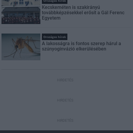
Országos hírek
Kecskeméten is szakirányú
továbbképzésekkel erősít a Gál Ferenc
Egyetem
Országos hírek
A lakosságra is fontos szerep hárul a
szúnyoginvázió elkerülésében
HIRDETÉS
HIRDETÉS
HIRDETÉS