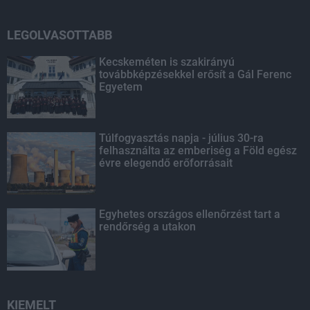
LEGOLVASOTTABB
Kecskeméten is szakirányú
továbbképzésekkel erősít a Gál Ferenc
Egyetem
Túlfogyasztás napja - július 30-ra
felhasználta az emberiség a Föld egész
évre elegendő erőforrásait
Egyhetes országos ellenőrzést tart a
rendőrség a utakon
KIEMELT