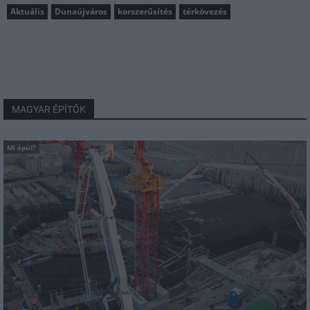
Aktuális
Dunaújváros
korszerűsítés
térkövezés
MAGYAR ÉPÍTŐK
Mi épül?