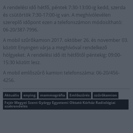
A rendelési idő hétfő, péntek 7:30-13:00-ig kedd, szerda
és csütörtök 7:30-17:00-ig van. A meghívólevélen
szereplő időpont ezen a telefonszámon módosítható:
06-20/387-7996.
A mobil szűrőkamion 2017. október 26. és november 03.
között Enyingen várja a meghívóval rendelkező
hölgyeket. A rendelési idő itt hétfőtől péntekig: 09:00-
15:30 között lesz.
A mobil emlőszűrő kamion telefonszáma: 06-20/456-
4256.
Aktuális
enying
mammográfia
Emlőszűrés
szűrőkamion
Fejér Megyei Szent György Egyetemi Oktató Kórház Radiológiai
szakrendelés