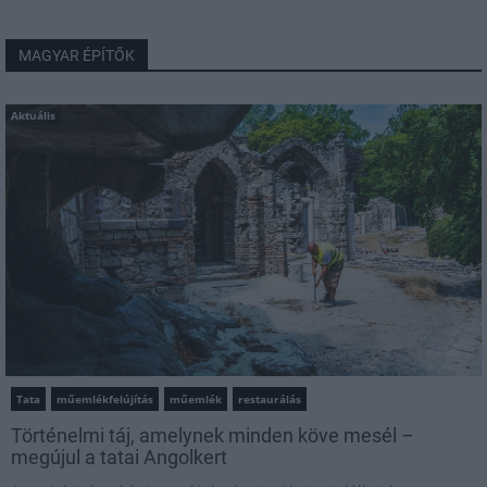
MAGYAR ÉPÍTŐK
Aktuális
Tata
műemlékfelújítás
műemlék
restaurálás
Történelmi táj, amelynek minden köve mesél –
megújul a tatai Angolkert