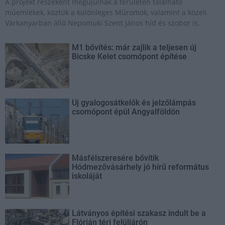
A projekt részeként megújulnak a területen található
műemlékek, köztük a különleges Műromok, valamint a közeli
Várkanyarban álló Nepomuki Szent János híd és szobor is.
M1 bővítés: már zajlik a teljesen új
Bicske Kelet csomópont építése
Új gyalogosátkelők és jelzőlámpás
csomópont épül Angyalföldön
Másfélszeresére bővítik
Hódmezővásárhely jó hírű református
iskoláját
Látványos építési szakasz indult be a
Flórián téri felüljárón