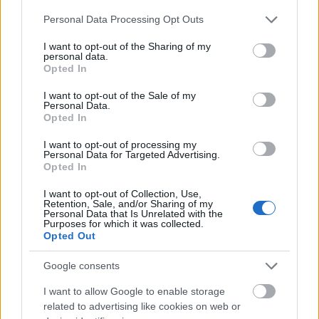
Please note that this website/app uses one or more Google
Personal Data Processing Opt Outs
services and may gather and store information including but
Aktuális
not limited to your visit or usage behaviour. You may click to
I want to opt-out of the Sharing of my
personal data.
grant or deny consent to Google and its third-party tags to
Opted In
use your data for below specified purposes in below Google
consent section.
I want to opt-out of the Sale of my
Personal Data.
Opted In
I want to opt-out of processing my
Nagy igazolás - Sokszoros bajnok érkezik a
Personal Data for Targeted Advertising.
Fehérvárhoz
Opted In
I want to opt-out of Collection, Use,
Retention, Sale, and/or Sharing of my
Personal Data that Is Unrelated with the
Purposes for which it was collected.
Opted Out
Aktuális
Google consents
I want to allow Google to enable storage
related to advertising like cookies on web or