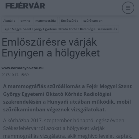
Aktuális
enying
mammográfia
Emlőszűrés
szűrőkamion
Fejér Megyei Szent György Egyetemi Oktató Kórház Radiológiai szakrendelés
Emlőszűrésre várják
Enyingen a hölgyeket
www.kormanyhivatal.hu
2017.10.17. 15:39
A mammográfiás szűrőállomás a Fejér Megyei Szent
György Egyetemi Oktató Kórház Radiológiai
szakrendelésén a Hunyadi utcában működik, mobil
szűrőkamionban végeznek vizsgálatokat.
A kórházba 2017. szeptember hónaptól egész évben
Székesfehérvárról azokat a hölgyeket várják
mammográfiás vizsgálatra, akik meghívó levelet kaptak.