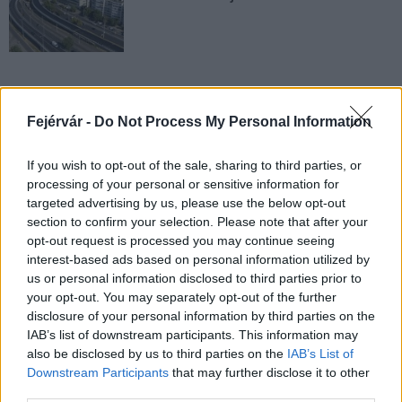
Fejérvár -
Do Not Process My Personal Information
AJÁNLJUK MÉG
If you wish to opt-out of the sale, sharing to third parties, or
Aktuális
processing of your personal or sensitive information for
targeted advertising by us, please use the below opt-out
section to confirm your selection. Please note that after your
opt-out request is processed you may continue seeing
interest-based ads based on personal information utilized by
us or personal information disclosed to third parties prior to
your opt-out. You may separately opt-out of the further
disclosure of your personal information by third parties on the
Paks II.: Mit jelent az 5. blokk új mérföldköve a
IAB’s list of downstream participants. This information may
felülvizsgálat árnyékában?
also be disclosed by us to third parties on the
IAB’s List of
Downstream Participants
that may further disclose it to other
third parties.