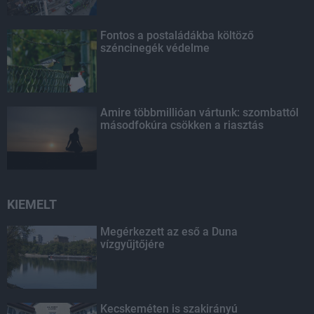
Fontos a postaládákba költöző
széncinegék védelme
Amire többmillióan vártunk: szombattól
másodfokúra csökken a riasztás
KIEMELT
Megérkezett az eső a Duna
vízgyűjtőjére
Kecskeméten is szakirányú