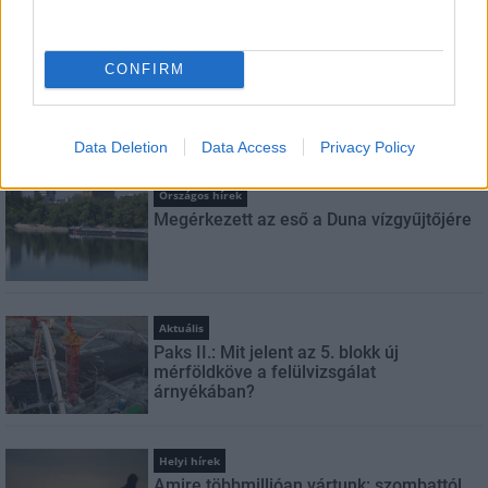
szabályzatot!
FELIRATKOZÁS
CONFIRM
LEGFRISSEBB
Data Deletion
Data Access
Privacy Policy
Országos hírek
Megérkezett az eső a Duna vízgyűjtőjére
Aktuális
Paks II.: Mit jelent az 5. blokk új
mérföldköve a felülvizsgálat
árnyékában?
Helyi hírek
Amire többmillióan vártunk: szombattól