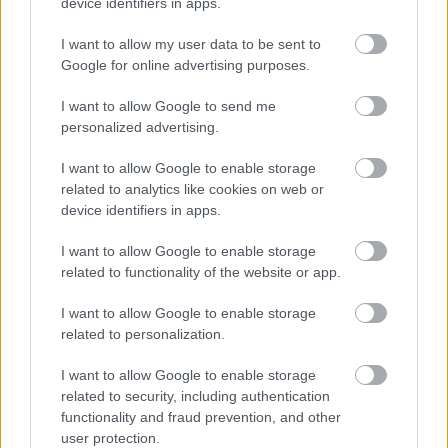
device identifiers in apps.
I want to allow my user data to be sent to
Google for online advertising purposes.
Miért kulcsfontosságú a korszerű légtechnika az
egészségügyi intézményekben?
I want to allow Google to send me
personalized advertising.
I want to allow Google to enable storage
related to analytics like cookies on web or
device identifiers in apps.
HÍRLEVÉL
I want to allow Google to enable storage
related to functionality of the website or app.
Név
I want to allow Google to enable storage
related to personalization.
E-mail cím
I want to allow Google to enable storage
related to security, including authentication
functionality and fraud prevention, and other
Feliratkozom a hírlevélre és elfogadom az
adatvédelmi
user protection.