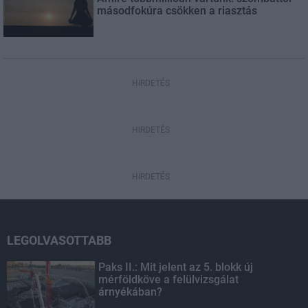
másodfokúra csökken a riasztás
HIRDETÉS
HIRDETÉS
HIRDETÉS
LEGOLVASOTTABB
Paks II.: Mit jelent az 5. blokk új
mérföldköve a felülvizsgálat
árnyékában?