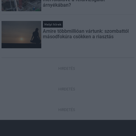
árnyékában?
Helyi hírek
Amire többmillióan vártunk: szombattól
másodfokúra csökken a riasztás
HIRDETÉS
HIRDETÉS
HIRDETÉS