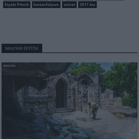
Etyeki Piknik
bortanfolyam
szüret
2017 ősz
MAGYAR ÉPÍTŐK
Aktuális