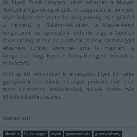
Az Etyeki Piknik látogatói részt vehetnek a Magyar
Turisztikai Ügynökség virtuális országjárásán is, amelyen
olyan helyszíneket mutat be az ügynökség, mint például
a Hegyestű a Balaton-felvidéken, a Megyer-hegyi
tengerszem, az egerszalóki sódomb vagy a tapolcai
tavasbarlang. Mint írják, a virtuális valóság szemüveggel
élvezhető túrával szeretnék arra is inspirálni a
látogatókat, hogy Etyek és környéke egyedi értékeit is
felfedezzék.
Mint az M1 műsorában is elhangzott, Etyek környéke
gyönyörű kirándulóhely, hétvégén próbaköröket lehet
tenni elektromos kerékpárokkal, melyek jövőre már
kölcsönözhetőek lesznek.
Forrás: mti
Aktuális
Fejér megye
etyek
gasztronómia
gasztrosétány