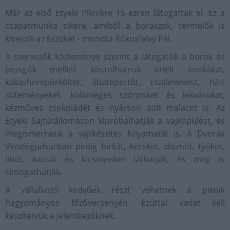
Már az első Etyeki Piknikre 15 ezren látogattak el. Ez a
csapatmunka sikere, amiből a borászok, termelők is
kiveszik a részüket - mondta Rókusfalvy Pál.
A szervezők közleménye szerint a látogatók a borok és
pezsgők mellett kóstolhatnak érlelt sonkákat,
kakasherepörköltet, libatepertőt, csalánlevest, házi
süteményeket, különleges szörpöket és lekvárokat,
kézműves csokoládét és nyárson sült malacot is. Az
Etyeki Sajtútállomáson kipróbálhatják a vajköpülést, és
megismerhetik a sajtkészítés folyamatát is. A Dvorák
Vendégudvarban pedig birkát, kecskét, disznót, tyúkot,
libát, kacsát és kicsinyeiket láthatják, és meg is
simogathatják.
A vállalkozó kedvűek részt vehetnek a piknik
hagyományos főzőversenyén. Ezúttal vadat kell
készíteniük a jelentkezőknek.