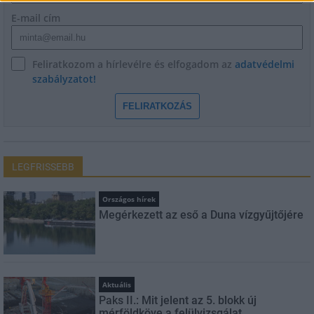
E-mail cím
Feliratkozom a hírlevélre és elfogadom az
adatvédelmi
szabályzatot!
FELIRATKOZÁS
LEGFRISSEBB
Országos hírek
Megérkezett az eső a Duna vízgyűjtőjére
Aktuális
Paks II.: Mit jelent az 5. blokk új
mérföldköve a felülvizsgálat