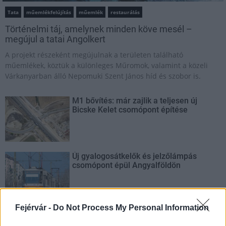
Tata
műemlékfelújítás
műemlék
restaurálás
Történelmi táj, amelynek minden köve mesél –
megújul a tatai Angolkert
A projekt részeként megújulnak a területen található
műemlékek, köztük a különleges Műromok, valamint a közeli
Várkanyarban álló Nepomuki Szent János híd és szobor is.
M1 bővítés: már zajlik a teljesen új
Bicske Kelet csomópont építése
Új gyalogosátkelők és jelzőlámpás
csomópont épül Angyalföldön
Fejérvár -
Do Not Process My Personal Information
Másfélszeresére bővítik
Hódmezővásárhely jó hírű református