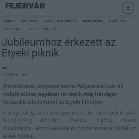
Aktuális
Fejér megye
etyek
gasztronómia
gasztrosétány
Etyeki Piknik
bortanfolyam
szüret
2017 ősz
Jubileumhoz érkezett az
Etyeki piknik
mti
2017.09.01. 14:51
Pincetúrával, ingyenes bortanfolyammal már az
induló szüret jegyében rendezik meg hétvégén
huszadik alkalommal az Etyeki Pikniket.
A megújult gasztrosétányon méltó körülmények között,
hideg-meleg ételekkel, musttal, sajttal, szüreti
mulatsággal, kézművesekkel és népzenészekkel várják az
érdeklődőket.