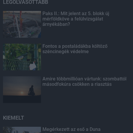
LEGOLVASOTTABB
Paks II.: Mit jelent az 5. blokk új
mérföldköve a felülvizsgálat
árnyékában?
Fontos a postaládákba költöző
széncinegék védelme
Amire többmillióan vártunk: szombattól
másodfokúra csökken a riasztás
KIEMELT
Megérkezett az eső a Duna