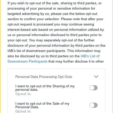
iskoláját
If you wish to opt-out of the sale, sharing to third parties, or
processing of your personal or sensitive information for
targeted advertising by us, please use the below opt-out
section to confirm your selection. Please note that after your
Látványos építési szakasz indult be a
opt-out request is processed you may continue seeing
Flórián téri felüljárón
interest-based ads based on personal information utilized by
us or personal information disclosed to third parties prior to
your opt-out. You may separately opt-out of the further
disclosure of your personal information by third parties on the
IAB’s list of downstream participants. This information may
also be disclosed by us to third parties on the
IAB’s List of
AJÁNLJUK MÉG
Downstream Participants
that may further disclose it to other
third parties.
Aktuális
Please note that this website/app uses one or more Google
Personal Data Processing Opt Outs
services and may gather and store information including but
not limited to your visit or usage behaviour. You may click to
I want to opt-out of the Sharing of my
personal data.
grant or deny consent to Google and its third-party tags to
Opted In
use your data for below specified purposes in below Google
consent section.
I want to opt-out of the Sale of my
Personal Data.
Opted In