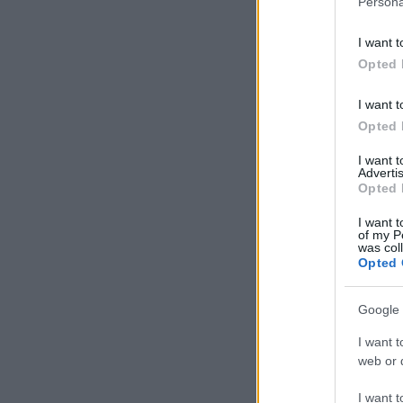
Persona
I want t
Opted 
I want t
Opted 
I want 
Advertis
Opted 
I want t
of my P
was col
Opted 
Google 
I want t
web or d
I want t