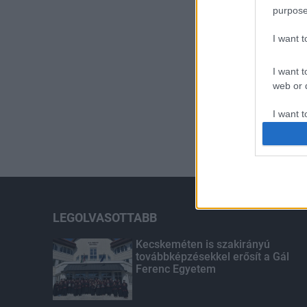
purpose
I want 
I want t
web or d
I want t
or app.
I want t
I want t
authenti
LEGOLVASOTTABB
Kecskeméten is szakirányú
továbbképzésekkel erősít a Gál
Ferenc Egyetem