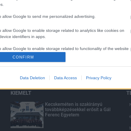
s.
to allow Google to send me personalized advertising.
o allow Google to enable storage related to analytics like cookies on
evice identifiers in apps.
o allow Google to enable storage related to functionality of the website
CONFIRM
o allow Google to enable storage related to personalization.
Data Deletion
Data Access
Privacy Policy
o allow Google to enable storage related to security, including
cation functionality and fraud prevention, and other user protection.
KIEMELT
T
Kecskeméten is szakirányú
továbbképzésekkel erősít a Gál
Ferenc Egyetem