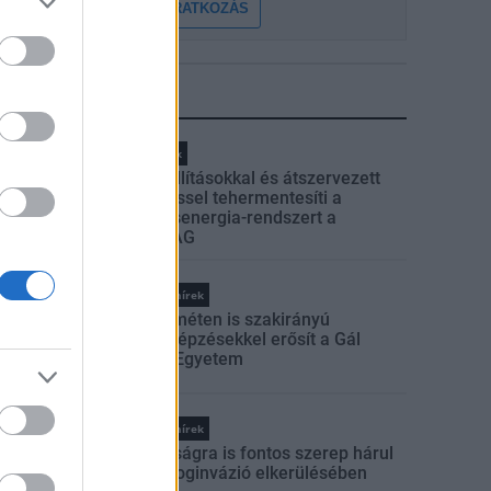
FELIRATKOZÁS
LEGFRISSEBB
Helyi hírek
Gyárleállításokkal és átszervezett
termeléssel tehermentesíti a
villamosenergia-rendszert a
STRABAG
Országos hírek
Kecskeméten is szakirányú
továbbképzésekkel erősít a Gál
Ferenc Egyetem
Országos hírek
A lakosságra is fontos szerep hárul
a szúnyoginvázió elkerülésében