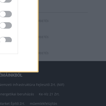
HIRDETÉS
HIRDETÉS
HIRDETÉS
ÉMÁINKBÓL
Nemzeti Infrastruktúra Fejlesztő Zrt. (NIF)
energetikai beruházás
Ke-Víz 21 Zrt.
Market Építő Zrt.
műemlékfelújítás