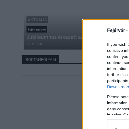
AKTUÁLIS
Fejér megye
Fejérvár -
Jubileumhoz érkezett az Etyeki piknik
2017.09.01
If you wish 
sensitive in
confirm you
BORTANFOLYAM
continue se
information 
further disc
participants
Downstream 
Please note
information 
deny consent
in below Go