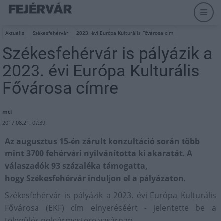
Aktuális
Székesfehérvár
2023. évi Európa Kulturális Fővárosa cím
Székesfehérvár is pályázik a
2023. évi Európa Kulturális
Fővárosa címre
mti
2017.08.21. 07:39
Az augusztus 15-én zárult konzultáció során több
mint 3700 fehérvári nyilvánította ki akaratát. A
válaszadók 93 százaléka támogatta,
hogy Székesfehérvár induljon el a pályázaton.
Székesfehérvár is pályázik a 2023. évi Európa Kulturális
Fővárosa (EKF) cím elnyeréséért - jelentette be a
település polgármestere vasárnap.