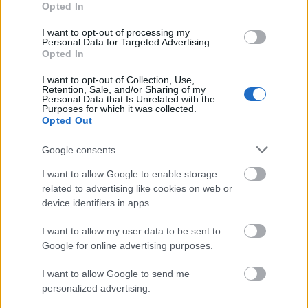
Opted In
Fáklyafényben tárul fel Székesfehérvár történelmi
I want to opt-out of processing my
Personal Data for Targeted Advertising.
belvárosa
Opted In
I want to opt-out of Collection, Use,
Retention, Sale, and/or Sharing of my
Personal Data that Is Unrelated with the
Purposes for which it was collected.
Opted Out
Helyi hírek
Google consents
I want to allow Google to enable storage
related to advertising like cookies on web or
device identifiers in apps.
I want to allow my user data to be sent to
Harmonia Albensis: négy nyári koncerttel tölti meg
Google for online advertising purposes.
Székesfehérvár templomait
I want to allow Google to send me
personalized advertising.