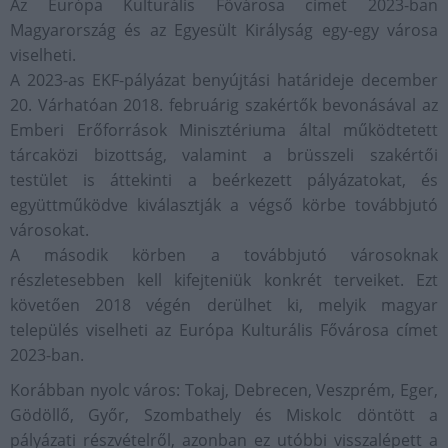
Az Európa Kulturális Fővárosa címet 2023-ban
Magyarország és az Egyesült Királyság egy-egy városa
viselheti.
A 2023-as EKF-pályázat benyújtási határideje december
20. Várhatóan 2018. februárig szakértők bevonásával az
Emberi Erőforrások Minisztériuma által működtetett
tárcaközi bizottság, valamint a brüsszeli szakértői
testület is áttekinti a beérkezett pályázatokat, és
együttműködve kiválasztják a végső körbe továbbjutó
városokat.
A második körben a továbbjutó városoknak
részletesebben kell kifejteniük konkrét terveiket. Ezt
követően 2018 végén derülhet ki, melyik magyar
település viselheti az Európa Kulturális Fővárosa címet
2023-ban.
Korábban nyolc város: Tokaj, Debrecen, Veszprém, Eger,
Gödöllő, Győr, Szombathely és Miskolc döntött a
pályázati részvételről, azonban ez utóbbi visszalépett a