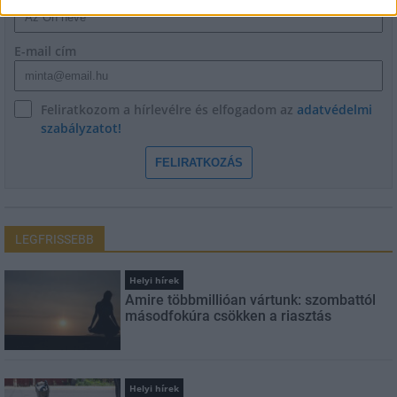
E-mail cím
Feliratkozom a hírlevélre és elfogadom az
adatvédelmi
szabályzatot!
FELIRATKOZÁS
LEGFRISSEBB
Helyi hírek
Amire többmillióan vártunk: szombattól
másodfokúra csökken a riasztás
Helyi hírek