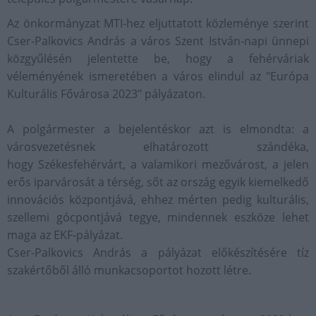
Az önkormányzat MTI-hez eljuttatott közleménye szerint
Cser-Palkovics András a város Szent István-napi ünnepi
közgyűlésén jelentette be, hogy a fehérváriak
véleményének ismeretében a város elindul az "Európa
Kulturális Fővárosa 2023" pályázaton.
A polgármester a bejelentéskor azt is elmondta: a
városvezetésnek elhatározott szándéka,
hogy Székesfehérvárt, a valamikori mezővárost, a jelen
erős iparvárosát a térség, sőt az ország egyik kiemelkedő
innovációs központjává, ehhez mérten pedig kulturális,
szellemi gócpontjává tegye, mindennek eszköze lehet
maga az EKF-pályázat.
Cser-Palkovics András a pályázat előkészítésére tíz
szakértőből álló munkacsoportot hozott létre.