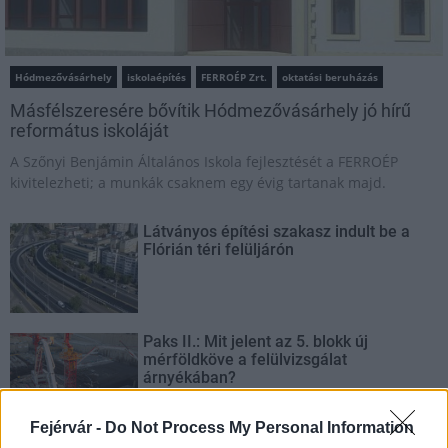
Hódmezővásárhely
iskolaépítés
FERROÉP Zrt.
oktatási beruházás
Másfélszeresére bővítik Hódmezővásárhely jó hírű
református iskoláját
A Szőnyi Benjámin Általános Iskola fejlesztését a FERROÉP
kivitelezheti; a munkák csaknem egy évig tartanak majd.
Látványos építési szakasz indult be a
Flórián téri felüljárón
Paks II.: Mit jelent az 5. blokk új
mérföldköve a felülvizsgálat
árnyékában?
Fejérvár -
Do Not Process My Personal Information