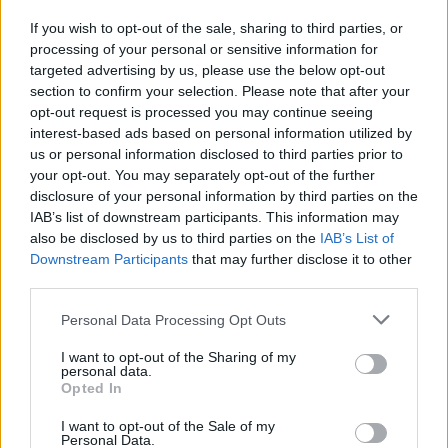
Elkészült a Liszt Ferenc repülőtér
közelében lévő logisztikai bázis út- és
If you wish to opt-out of the sale, sharing to third parties, or
közműhálózatának fejlesztése
processing of your personal or sensitive information for
targeted advertising by us, please use the below opt-out
section to confirm your selection. Please note that after your
opt-out request is processed you may continue seeing
Látlelet a hazai víziközművekről?
Egyetlen, fél évszázados vezetéken
interest-based ads based on personal information utilized by
múlt Bicske vízellátása
us or personal information disclosed to third parties prior to
your opt-out. You may separately opt-out of the further
disclosure of your personal information by third parties on the
IAB’s list of downstream participants. This information may
also be disclosed by us to third parties on the
IAB’s List of
Downstream Participants
that may further disclose it to other
AJÁNLJUK MÉG
third parties.
Please note that this website/app uses one or more Google
Personal Data Processing Opt Outs
Helyi hírek
services and may gather and store information including but
not limited to your visit or usage behaviour. You may click to
I want to opt-out of the Sharing of my
personal data.
grant or deny consent to Google and its third-party tags to
Opted In
use your data for below specified purposes in below Google
consent section.
I want to opt-out of the Sale of my
Personal Data.