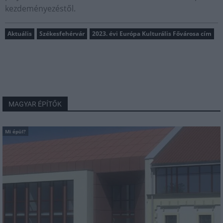
kezdeményezéstől.
Aktuális
Székesfehérvár
2023. évi Európa Kulturális Fővárosa cím
MAGYAR ÉPÍTŐK
Mi épül?