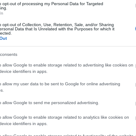
tézményfejlesztés
Székesfehérvári Szakképzési Centrum
to opt-out of processing my Personal Data for Targeted
ing.
In
o opt-out of Collection, Use, Retention, Sale, and/or Sharing
ersonal Data that Is Unrelated with the Purposes for which it
lected.
Out
consents
M1 bővítés: már zajlik a teljesen új
Bicske Kelet csomópont építése
o allow Google to enable storage related to advertising like cookies on
evice identifiers in apps.
o allow my user data to be sent to Google for online advertising
s.
Új gyalogosátkelők és jelzőlámpás
csomópont épül Angyalföldön
to allow Google to send me personalized advertising.
o allow Google to enable storage related to analytics like cookies on
evice identifiers in apps.
Másfélszeresére bővítik
Hódmezővásárhely jó hírű