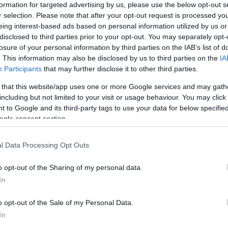
p teljesítményű, a
Székesfehérvári SZC Perczel Mór
formation for targeted advertising by us, please use the below opt-out s
esítményű, a Székesfehérvári SZC Széchenyi István
r selection. Please note that after your opt-out request is processed y
eing interest-based ads based on personal information utilized by us or
épületére egy összesen 49,68 kWp teljesítményű, a
disclosed to third parties prior to your opt-out. You may separately opt-
akképző Iskola épületére pedig szintén egy összesen
losure of your personal information by third parties on the IAB’s list of
rendszer elhelyezése fog megvalósulni.
. This information may also be disclosed by us to third parties on the
IA
Participants
that may further disclose it to other third parties.
tének 100 százalékát biztosítja.
 that this website/app uses one or more Google services and may gath
al termelt energiát az épületek meglévő villamos
including but not limited to your visit or usage behaviour. You may click 
asználják majd fel, ezáltal folyamatos, tartósan
 to Google and its third-party tags to use your data for below specifi
ogle consent section.
 támogatás nemcsak az épület energiafogyasztás
ak környezetbarát működését is. A fejlesztés ezért
l Data Processing Opt Outs
l az energia megtermelése során a környezetterhelés
o opt-out of the Sharing of my personal data.
In
o opt-out of the Sale of my Personal Data.
In