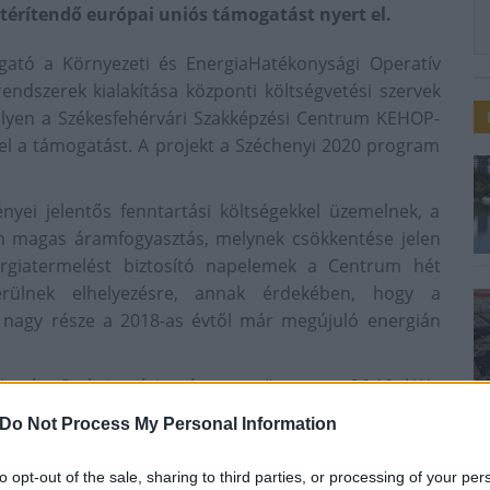
m térítendő európai uniós támogatást nyert el.
gató a Környezeti és EnergiaHatékonysági Operatív
ndszerek kialakítása központi költségvetési szervek
 melyen a Székesfehérvári Szakképzési Centrum KEHOP-
el a támogatást. A projekt a Széchenyi 2020 program
yei jelentős fenntartási költségekkel üzemelnek, a
n magas áramfogyasztás, melynek csökkentése jelen
ergiatermelést biztosító napelemek a Centrum hét
erülnek elhelyezésre, annak érdekében, hogy a
 nagy része a 2018-as évtől már megújuló energián
. István Szakgimnáziumára egy összesen 36,18 kWp
 Szakgimnáziuma és Szakközépiskolája épületére egy
Do Not Process My Personal Information
kesfehérvári SZC Deák Ferenc Kereskedelmi és
32,94 kWp teljesítményű, a Székesfehérvári SZC Jáky
to opt-out of the sale, sharing to third parties, or processing of your per