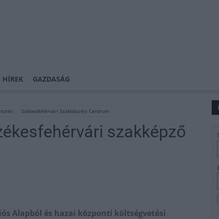
 HÍREK
GAZDASÁG
esztés
Székesfehérvári Szakképzési Centrum
zékesfehérvári szakképző
ós Alapból és hazai központi költségvetési