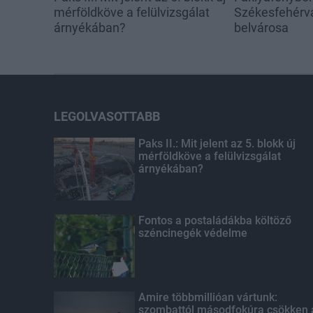
mérföldköve a felülvizsgálat
Székesfehérvá
árnyékában?
belvárosa
LEGOLVASOTTABB
Paks II.: Mit jelent az 5. blokk új
mérföldköve a felülvizsgálat
árnyékában?
Fontos a postaládákba költöző
széncinegék védelme
Amire többmillióan vártunk:
szombattól másodfokúra csökken 