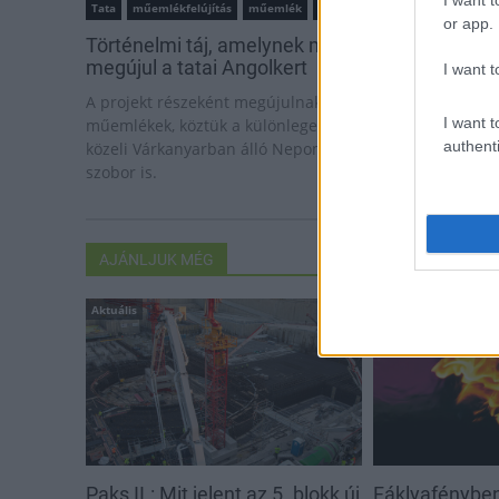
I want t
Tata
műemlékfelújítás
műemlék
restaurálás
or app.
Történelmi táj, amelynek minden köve mesél –
megújul a tatai Angolkert
I want t
A projekt részeként megújulnak a területen található
I want t
műemlékek, köztük a különleges Műromok, valamint a
authenti
közeli Várkanyarban álló Nepomuki Szent János híd és
szobor is.
AJÁNLJUK MÉG
Aktuális
Helyi hírek
Paks II.: Mit jelent az 5. blokk új
Fáklyafényben 