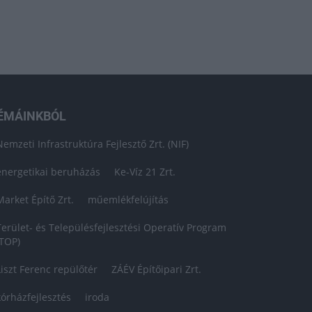
ÉMÁINKBÓL
Nemzeti Infrastruktúra Fejlesztő Zrt. (NIF)
energetikai beruházás
Ke-Víz 21 Zrt.
Market Építő Zrt.
műemlékfelújítás
Terület- és Településfejlesztési Operatív Program
(TOP)
Liszt Ferenc repülőtér
ZÁÉV Építőipari Zrt.
kórházfejlesztés
iroda