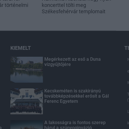
r történelmi
koncerttel tölti meg
Székesfehérvár templomait
KIEMELT
T
Megérkezett az eső a Duna
vízgyűjtőjére
Kecskeméten is szakirányú
továbbképzésekkel erősít a Gál
Ferenc Egyetem
A lakosságra is fontos szerep
a
hárul a szúnyoginvázió