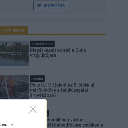
FELIRATKOZÁS
LEGFRISSEBB
Országos hírek
Megérkezett az eső a Duna
vízgyűjtőjére
Aktuális
Paks II.: Mit jelent az 5. blokk új
mérföldköve a felülvizsgálat
árnyékában?
Helyi hírek
Amire többmillióan vártunk:
sonal or
szombattól másodfokúra csökken a