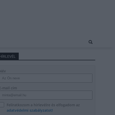
HÍRLEVÉL
Név
E-mail cím
Feliratkozom a hírlevélre és elfogadom az
adatvédelmi szabályzatot!