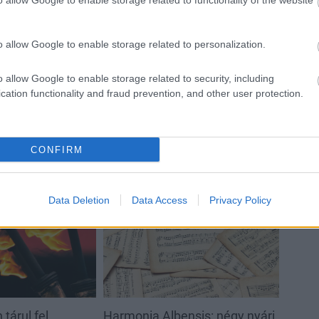
református iskoláját
o allow Google to enable storage related to functionality of the website
o allow Google to enable storage related to personalization.
Látványos építési szakasz indult
be a Flórián téri felüljárón
o allow Google to enable storage related to security, including
cation functionality and fraud prevention, and other user protection.
CONFIRM
Helyi hírek
Data Deletion
Data Access
Privacy Policy
tárul fel
Harmonia Albensis: négy nyári