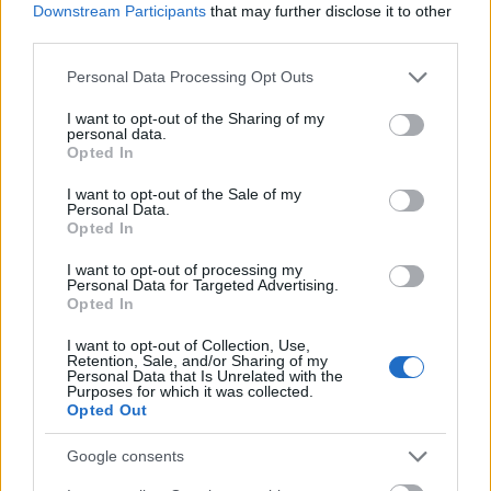
E-mail cím
Downstream Participants
that may further disclose it to other
third parties.
Please note that this website/app uses one or more Google
Personal Data Processing Opt Outs
Feliratkozom a hírlevélre és elfogadom az
adatvédelmi
services and may gather and store information including but
szabályzatot!
not limited to your visit or usage behaviour. You may click to
I want to opt-out of the Sharing of my
personal data.
grant or deny consent to Google and its third-party tags to
FELIRATKOZÁS
Opted In
use your data for below specified purposes in below Google
consent section.
I want to opt-out of the Sale of my
Personal Data.
Opted In
LEGFRISSEBB
I want to opt-out of processing my
Personal Data for Targeted Advertising.
Helyi hírek
Opted In
Amire többmillióan vártunk: szombattól
másodfokúra csökken a riasztás
I want to opt-out of Collection, Use,
Retention, Sale, and/or Sharing of my
Personal Data that Is Unrelated with the
Purposes for which it was collected.
Opted Out
Helyi hírek
Látlelet a hazai víziközművekről?
Google consents
Egyetlen, fél évszázados vezetéken múlt
Bicske vízellátása