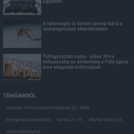
Egyetem
A lakosságra is fontos szerep hárul a
szúnyoginvázió elkerülésében
Túlfogyasztás napja - július 30-ra
felhasználta az emberiség a Föld egész
évre elegendő erőforrásait
TÉMÁINKBÓL
Nemzeti Infrastruktúra Fejlesztő Zrt. (NIF)
energetikai beruházás
Ke-Víz 21 Zrt.
Market Építő Zrt.
műemlékfelújítás