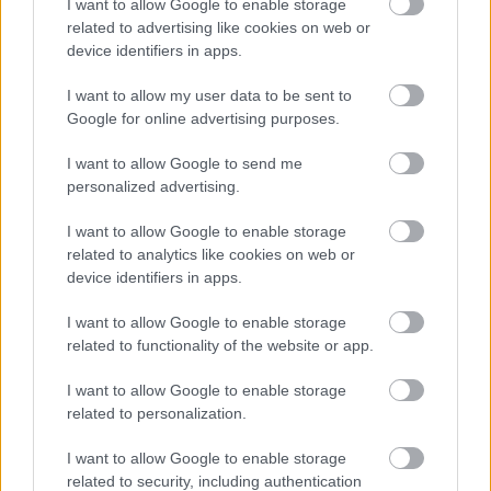
I want to allow Google to enable storage
related to advertising like cookies on web or
device identifiers in apps.
Helyi hírek
Gyárleállításokkal és átszervezett
I want to allow my user data to be sent to
termeléssel tehermentesíti a
Google for online advertising purposes.
villamosenergia-rendszert a STRABAG
I want to allow Google to send me
personalized advertising.
HIRDETÉS
I want to allow Google to enable storage
related to analytics like cookies on web or
device identifiers in apps.
HIRDETÉS
I want to allow Google to enable storage
related to functionality of the website or app.
HIRDETÉS
I want to allow Google to enable storage
related to personalization.
I want to allow Google to enable storage
LEGOLVASOTTABB
related to security, including authentication