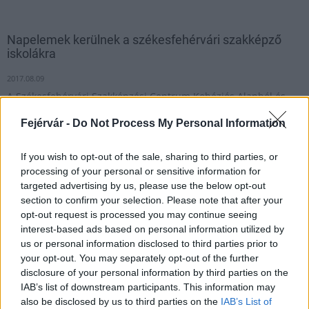
Napelemek kerülnek a székesfehérvári szakképző
iskolákra
2017.08.09
A Székesfehérvári Szakképzési Centrum Kohéziós Alapból és
hazai központi költségvetési előirányzatból, 174,22 millió forint
Fejérvár -
Do Not Process My Personal Information
vissza nem térítendő európai uniós támogatást nyert el.
If you wish to opt-out of the sale, sharing to third parties, or
processing of your personal or sensitive information for
1
targeted advertising by us, please use the below opt-out
section to confirm your selection. Please note that after your
opt-out request is processed you may continue seeing
interest-based ads based on personal information utilized by
HÍRLEVÉL
us or personal information disclosed to third parties prior to
your opt-out. You may separately opt-out of the further
Név
disclosure of your personal information by third parties on the
IAB’s list of downstream participants. This information may
also be disclosed by us to third parties on the
IAB’s List of