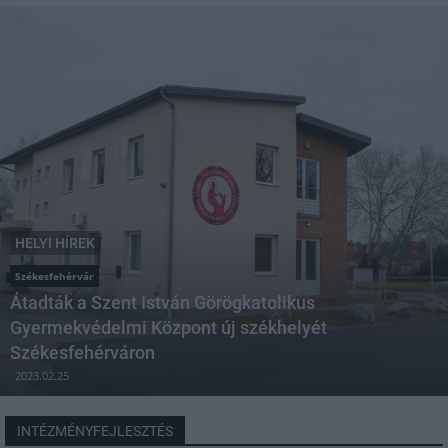
HELYI HÍREK
Székesfehérvár
Átadták a Szent István Görögkatolikus
Gyermekvédelmi Központ új székhelyét
Székesfehérváron
2023.02.25
INTÉZMÉNYFEJLESZTÉS