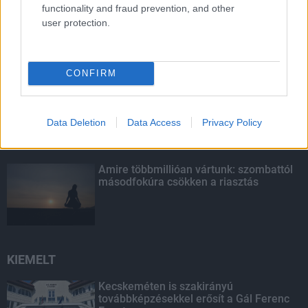
functionality and fraud prevention, and other
Látlelet a hazai víziközművekről?
user protection.
Egyetlen, fél évszázados vezetéken
múlt Bicske vízellátása
CONFIRM
Egyhetes országos ellenőrzést tart a
rendőrség a utakon
Data Deletion
Data Access
Privacy Policy
Amire többmillióan vártunk: szombattól
másodfokúra csökken a riasztás
KIEMELT
Kecskeméten is szakirányú
továbbképzésekkel erősít a Gál Ferenc