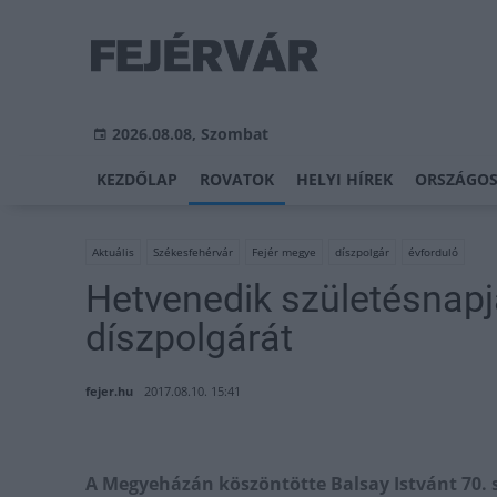
2026.08.08, Szombat
KEZDŐLAP
ROVATOK
HELYI HÍREK
ORSZÁGOS
Aktuális
Székesfehérvár
Fejér megye
díszpolgár
évforduló
Hetvenedik születésnapj
díszpolgárát
fejer.hu
2017.08.10. 15:41
A Megyeházán köszöntötte Balsay Istvánt 70. 