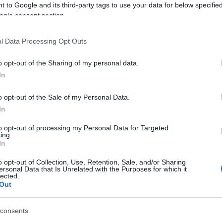
 to Google and its third-party tags to use your data for below specifi
ogle consent section.
l Data Processing Opt Outs
M1 bővítés: már zajlik a teljesen új
o opt-out of the Sharing of my personal data.
Bicske Kelet csomópont építése
In
o opt-out of the Sale of my Personal Data.
In
Új gyalogosátkelők és jelzőlámpás
csomópont épül Angyalföldön
to opt-out of processing my Personal Data for Targeted
ing.
In
o opt-out of Collection, Use, Retention, Sale, and/or Sharing
ersonal Data that Is Unrelated with the Purposes for which it
Másfélszeresére bővítik
lected.
Hódmezővásárhely jó hírű
Out
református iskoláját
consents