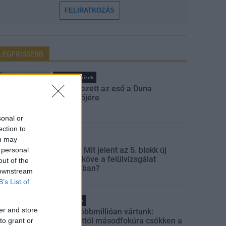
FELIRATKOZÁS
LEGFRISSEBB
Országos hírek
Megérkezett az eső a Duna
vízgyűjtőjére
sonal or
ection to
Aktuális
ou may
Paks II.: Mit jelent az 5. blokk új
 personal
mérföldköve a felülvizsgálat
out of the
árnyékában?
 downstream
B’s List of
Helyi hírek
er and store
Amire többmillióan vártunk:
szombattól másodfokúra csökken a
to grant or