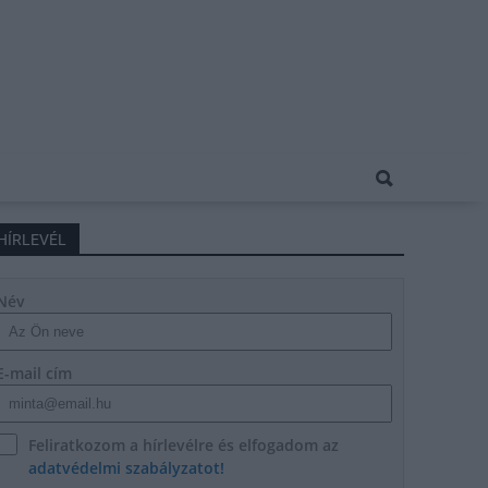
HÍRLEVÉL
Név
E-mail cím
Feliratkozom a hírlevélre és elfogadom az
adatvédelmi szabályzatot!