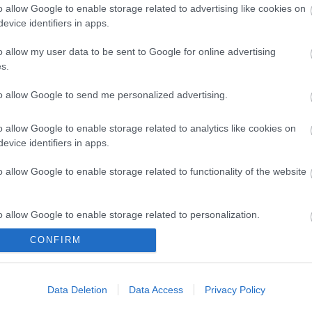
Látványos építési szakasz indult
o allow Google to enable storage related to advertising like cookies on
be a Flórián téri felüljárón
evice identifiers in apps.
o allow my user data to be sent to Google for online advertising
s.
to allow Google to send me personalized advertising.
o allow Google to enable storage related to analytics like cookies on
evice identifiers in apps.
Helyi hírek
o allow Google to enable storage related to functionality of the website
o allow Google to enable storage related to personalization.
CONFIRM
o allow Google to enable storage related to security, including
80 éve futott ki
Fáklyafényben tárul fel
cation functionality and fraud prevention, and other user protection.
 - megünnepelték
Székesfehérvár történelmi
Data Deletion
Data Access
Privacy Policy
t napját
belvárosa