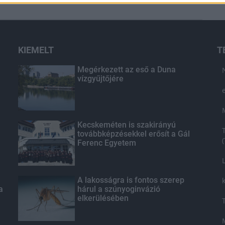
KIEMELT
T
Megérkezett az eső a Duna
vízgyűjtőjére
Kecskeméten is szakirányú
továbbképzésekkel erősít a Gál
Ferenc Egyetem
A lakosságra is fontos szerep
a
hárul a szúnyoginvázió
elkerülésében