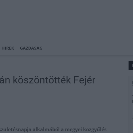
 HÍREK
GAZDASÁG
án köszöntötték Fejér
születésnapja alkalmából a megyei közgyűlés