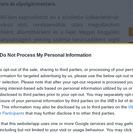
tere és alpolgármestere.
985-ben kapcsolódott be a közéletbe Székesfehérvár
város első, rendszerváltás utáni megválasztott
lőként, államtitkárként és a Fejér Megyei Közgyűlés
ányzatiságért. Jelenleg szakmai tanácsadóként segíti
 gazdaságának fejlődését.
Do Not Process My Personal Information
Cser-Palkovics András Székesfehérvár polgármestere
e és a város díszpolgárának. Dr. Kovács Zoltán, Fejér
to opt-out of the sale, sharing to third parties, or processing of your per
r alpolgármestere is köszöntötte Fehérvár volt
formation for targeted advertising by us, please use the below opt-out s
t.
r selection. Please note that after your opt-out request is processed y
eing interest-based ads based on personal information utilized by us or
disclosed to third parties prior to your opt-out. You may separately opt-
losure of your personal information by third parties on the IAB’s list of
. This information may also be disclosed by us to third parties on the
IA
Participants
that may further disclose it to other third parties.
rduló
 that this website/app uses one or more Google services and may gath
including but not limited to your visit or usage behaviour. You may click 