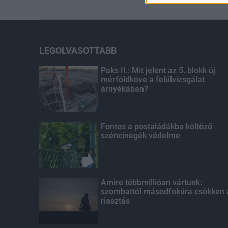
LEGOLVASOTTABB
Paks II.: Mit jelent az 5. blokk új
mérföldköve a felülvizsgálat
árnyékában?
Fontos a postaládákba költöző
széncinegék védelme
Amire többmillióan vártunk:
szombattól másodfokúra csökken 
riasztás