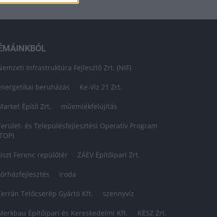
ÉMÁINKBÓL
Nemzeti Infrastruktúra Fejlesztő Zrt. (NIF)
energetikai beruházás
Ke-Víz 21 Zrt.
Market Építő Zrt.
műemlékfelújítás
Terület- és Településfejlesztési Operatív Program
(TOP)
Liszt Ferenc repülőtér
ZÁÉV Építőipari Zrt.
kórházfejlesztés
iroda
Terrán Tetőcserép Gyártó Kft.
szennyvíz
Merkbau Építőipari és Kereskedelmi Kft.
KÉSZ Zrt.