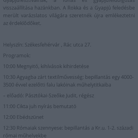
Gyapjúfesztiválnak, a fonás és gyapjúfeldolgozás
visszaállítása hazánkban. A Rokka és a Gyapjú feledésbe
merült varázslatos világára szeretnék újra emlékeztetni
az érdeklődőket.
Helyszín: Székesfehérvár , Rác utca 27.
Programok:​
10:00 Megnyitó, kihívások kihirdetése
10:30 Agyagba zárt textilművesség: bepillantás egy 4000-
3500 évvel ezelőtti falu lakóinak műhelytitkaiba
– előadó: Pásztókai-Szeőke Judit, régész
11:00 Cikta juh nyírás bemutató
12:00 Ebédszünet
12:30 Rómaiak szennyese: bepillantás a Kr.u. 1-2. századi
római műhelyekbe