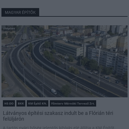
MAGYAR ÉPÍTŐK
Útépítés
HE-DO
BKK
KM Építő Kft.
Főmterv Mérnöki Tervező Zrt.
Látványos építési szakasz indult be a Flórián téri
felüljárón
A tartós nyári hőség jelentős kihívás elé állítja a KM Építőt,