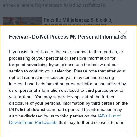
ennek ellenére folyamatosan halad az aszfaltozás.
Paks II.: Mit jelent az 5. blokk új
mérföldköve a felülvizsgálat
árnyékában?
Fejérvár -
Do Not Process My Personal Information
If you wish to opt-out of the sale, sharing to third parties, or
Elkészült a Liszt Ferenc repülőtér
processing of your personal or sensitive information for
közelében lévő logisztikai bázis út- és
közműhálózatának fejlesztése
targeted advertising by us, please use the below opt-out
section to confirm your selection. Please note that after your
opt-out request is processed you may continue seeing
interest-based ads based on personal information utilized by
Látlelet a hazai víziközművekről?
us or personal information disclosed to third parties prior to
Egyetlen, fél évszázados vezetéken
your opt-out. You may separately opt-out of the further
múlt Bicske vízellátása
disclosure of your personal information by third parties on the
IAB’s list of downstream participants. This information may
also be disclosed by us to third parties on the
IAB’s List of
Épített öröksége megújításával is készül
Downstream Participants
that may further disclose it to other
Mohács a csata ötszázadik
third parties.
évfordulójára