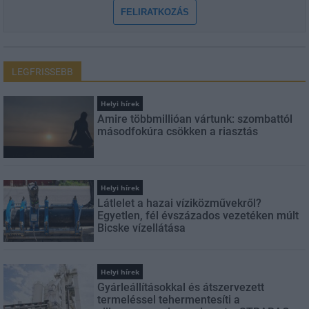
FELIRATKOZÁS
LEGFRISSEBB
Helyi hírek
Amire többmillióan vártunk: szombattól
másodfokúra csökken a riasztás
Helyi hírek
Látlelet a hazai víziközművekről?
Egyetlen, fél évszázados vezetéken múlt
Bicske vízellátása
Helyi hírek
Gyárleállításokkal és átszervezett
termeléssel tehermentesíti a