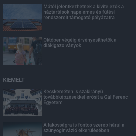
Mától jelentkezhetnek a kivitelezők a
háztartások napelemes és fűtési
rendszereit támogató pályázatra
Október végéig érvényesíthetők a
diákigazolványok
KIEMELT
Kecskeméten is szakirányú
továbbképzésekkel erősít a Gál Ferenc
Egyetem
A lakosságra is fontos szerep hárul a
szúnyoginvázió elkerülésében