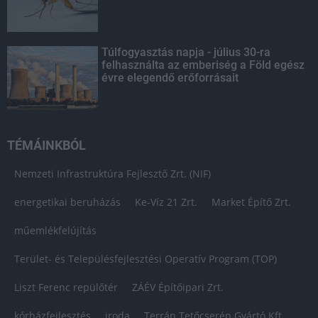
Túlfogyasztás napja - július 30-ra
felhasználta az emberiség a Föld egész
évre elegendő erőforrásait
TÉMÁINKBÓL
Nemzeti Infrastruktúra Fejlesztő Zrt. (NIF)
energetikai beruházás
Ke-Víz 21 Zrt.
Market Építő Zrt.
műemlékfelújítás
Terület- és Településfejlesztési Operatív Program (TOP)
Liszt Ferenc repülőtér
ZÁÉV Építőipari Zrt.
kórházfejlesztés
iroda
Terrán Tetőcserép Gyártó Kft.