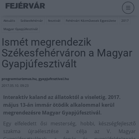
Aktuális
Székesfehérvár
fesztivál
Fehérvári Kézművesek Egyesülete
2017
Magyar Gyapjúfesztivál
Ismét megrendezik
Székesfehérváron a Magyar
Gyapjúfesztivált
programturizmus.hu, gyapjufesztival.hu
2017.05.10. 09:23
Interaktív kaland az állatoktól a viseletig. 2017.
május 13-án immár ötödik alkalommal kerül
megrendezésre Magyar Gyapjúfesztivál.
Egy elfeledett ősi mesterség, hobbi, készségfejlesztő
szakma újraélesztése a célja az V. Magyar