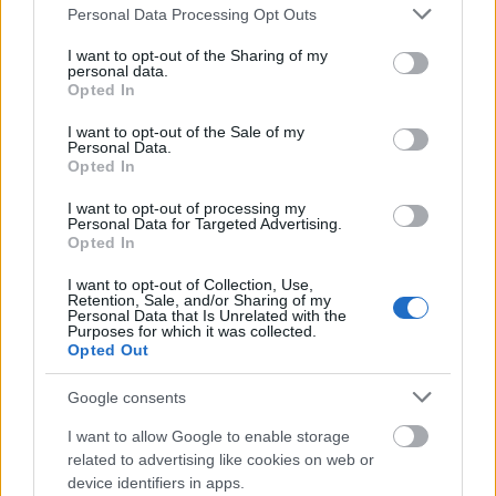
Please note that this website/app uses one or more Google
Personal Data Processing Opt Outs
services and may gather and store information including but
not limited to your visit or usage behaviour. You may click to
I want to opt-out of the Sharing of my
personal data.
grant or deny consent to Google and its third-party tags to
Opted In
use your data for below specified purposes in below Google
AJÁNLJUK MÉG
consent section.
I want to opt-out of the Sale of my
Personal Data.
Opted In
Helyi hírek
I want to opt-out of processing my
Personal Data for Targeted Advertising.
Opted In
I want to opt-out of Collection, Use,
Retention, Sale, and/or Sharing of my
Personal Data that Is Unrelated with the
Purposes for which it was collected.
Opted Out
Fáklyafényben tárul fel Székesfehérvár történelmi
belvárosa
Google consents
I want to allow Google to enable storage
related to advertising like cookies on web or
device identifiers in apps.