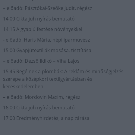
– előadó: Pásztókai-Szeőke Judit, régész
14:00 Cikta juh nyírás bemutató
14:15 A gyapjú festése növényekkel
- előadó: Haris Mária, népi iparművész
15:00 Gyapjútextíliák mosása, tisztítása
– előadó: Dezső Ildikó – Viha Lajos
15:45 Regélnek a plombák: A reklám és minőségjelzés
szerepe a középkori textilgyártásban és
kereskedelemben
– előadó: Mordovin Maxim, régész
16:00 Cikta juh nyírás bemutató
17:00 Eredményhirdetés, a nap zárása