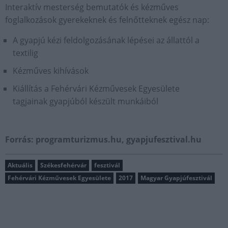
Interaktív mesterség bemutatók és kézműves
foglalkozások gyerekeknek és felnőtteknek egész nap:
A gyapjú kézi feldolgozásának lépései az állattól a
textilig
Kézműves kihívások
Kiállítás a Fehérvári Kézművesek Egyesülete
tagjainak gyapjúból készült munkáiból
Forrás: programturizmus.hu, gyapjufesztival.hu
Aktuális
Székesfehérvár
fesztivál
Fehérvári Kézművesek Egyesülete
2017
Magyar Gyapjúfesztivál